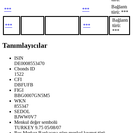
Bağlantı
***
***
türü: ***
Bağlantı
***
***
türü:
***
Tanımlayıcılar
ISIN
DE0008553470
Cbonds ID
1522
CFI
DBFUFB
FIGI
BBG0007GN5M5
WKN
855347
SEDOL
BJWW0V7
Menkul değer sembolü
TURKEY 9.75 05/08/07
Rus Merkez Bankasına göre menkul kıymet türü