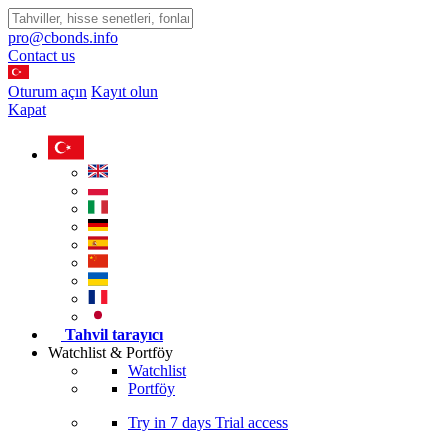
pro@cbonds.info
Contact us
Oturum açın
Kayıt olun
Kapat
Tahvil tarayıcı
Watchlist & Portföy
Watchlist
Portföy
Try in
7 days
Trial access