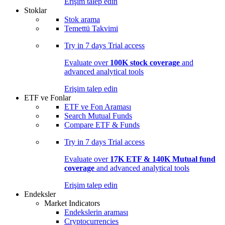
Erişim talep edin
Stoklar
Stok arama
Temettü Takvimi
Try in
7 days
Trial access
Evaluate over
100K stock coverage
and
advanced analytical tools
Erişim talep edin
ETF ve Fonlar
ETF ve Fon Araması
Search Mutual Funds
Compare ETF & Funds
Try in
7 days
Trial access
Evaluate over
17K ETF & 140K Mutual fund
coverage
and advanced analytical tools
Erişim talep edin
Endeksler
Market Indicators
Endekslerin araması
Cryptocurrencies