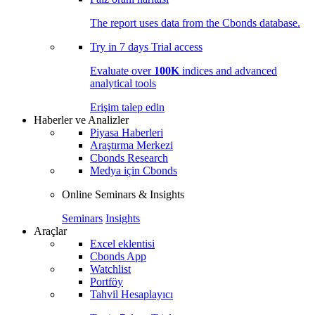
The report uses data from the Cbonds database.
Try in
7 days
Trial access
Evaluate over
100K
indices and advanced
analytical tools
Erişim talep edin
Haberler ve Analizler
Piyasa Haberleri
Araştırma Merkezi
Cbonds Research
Medya için Cbonds
Online Seminars & Insights
Seminars
Insights
Araçlar
Excel eklentisi
Cbonds App
Watchlist
Portföy
Tahvil Hesaplayıcı