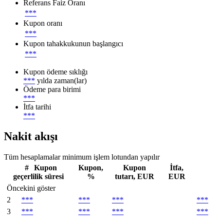
Referans Faiz Oranı
***
Kupon oranı
***
Kupon tahakkukunun başlangıcı
***
Kupon ödeme sıklığı
***
yılda zaman(lar)
Ödeme para birimi
***
İtfa tarihi
***
Nakit akışı
Tüm hesaplamalar minimum işlem lotundan yapılır
#
Kupon
Kupon,
Kupon
İtfa,
geçerlilik süresi
%
tutarı, EUR
EUR
Öncekini göster
2
***
***
***
***
3
***
***
***
***