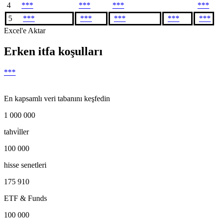
4
***
***
***
***
5
***
***
***
***
***
Excel'e Aktar
Erken itfa koşulları
***
En kapsamlı veri tabanını keşfedin
1 000 000
tahvi̇ller
100 000
hisse senetleri
175 910
ETF & Funds
100 000