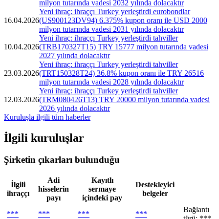
milyon tutarında vadesi 2032 yılında dolacaktır
Yeni ihraç: ihraççı Turkey yerleştirdi eurobondlar
16.04.2026
(US900123DV94) 6.375% kupon oranı ile USD 2000
milyon tutarında vadesi 2031 yılında dolacaktır
Yeni ihraç: ihraççı Turkey yerleştirdi tahviller
10.04.2026
(TRB170327T15) TRY 15777 milyon tutarında vadesi
2027 yılında dolacaktır
Yeni ihraç: ihraççı Turkey yerleştirdi tahviller
23.03.2026
(TRT150328T24) 36.8% kupon oranı ile TRY 26516
milyon tutarında vadesi 2028 yılında dolacaktır
Yeni ihraç: ihraççı Turkey yerleştirdi tahviller
12.03.2026
(TRM080426T13) TRY 20000 milyon tutarında vadesi
2026 yılında dolacaktır
Kuruluşla ilgili tüm haberler
İlgili kuruluşlar
Şirketin çıkarları bulunduğu
Adi
Kayıtlı
İlgili
Destekleyici
hisselerin
sermaye
ihraççı
belgeler
payı
içindeki pay
Bağlantı
***
***
***
***
türü: ***