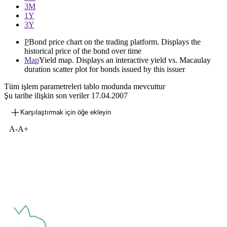
3М
1Y
3Y
P
Bond price chart on the trading platform. Displays the
historical price of the bond over time
Map
Yield map. Displays an interactive yield vs. Macaulay
duration scatter plot for bonds issued by this issuer
Tüm işlem parametreleri tablo modunda mevcuttur
Şu tarihe ilişkin son veriler
17.04.2007
Karşılaştırmak için öğe ekleyin