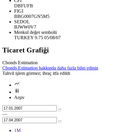
CFI
DBFUFB
FIGI
BBG0007GN5M5
SEDOL
BJWW0V7
Menkul değer sembolü
TURKEY 9.75 05/08/07
Ticaret Grafiği
Cbonds Estimation
Cbonds Estimation hakkında daha fazla bilgi edinin
Tahvil işlem görmez; ihraç itfa edildi
Arşiv
—
1М