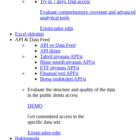
Try in
7 days
Trial access
Evaluate comprehensive coverage and advanced
analytical tools
Erişim talep edin
Excel eklentisi
API & Data Feed
API ve Data Feed
API dizini
Tahvil piyasası API'si
Hisse senedi piyasası API'si
ETF piyasası API'si
Finansal veri API'si
Borsa endeksleri API'si
Evaluate the structure and quality of the data
in the public demo access
DEMO
Get customized access to the
specific data sets
Erişim talep edin
Hakkımızda