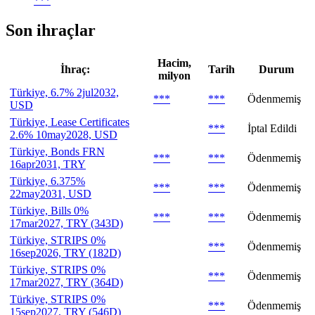
***
Son ihraçlar
Hacim,
İhraç:
Tarih
Durum
milyon
Türkiye, 6.7% 2jul2032,
***
***
Ödenmemiş
USD
Türkiye, Lease Certificates
***
İptal Edildi
2.6% 10may2028, USD
Türkiye, Bonds FRN
***
***
Ödenmemiş
16apr2031, TRY
Türkiye, 6.375%
***
***
Ödenmemiş
22may2031, USD
Türkiye, Bills 0%
***
***
Ödenmemiş
17mar2027, TRY (343D)
Türkiye, STRIPS 0%
***
Ödenmemiş
16sep2026, TRY (182D)
Türkiye, STRIPS 0%
***
Ödenmemiş
17mar2027, TRY (364D)
Türkiye, STRIPS 0%
***
Ödenmemiş
15sep2027, TRY (546D)