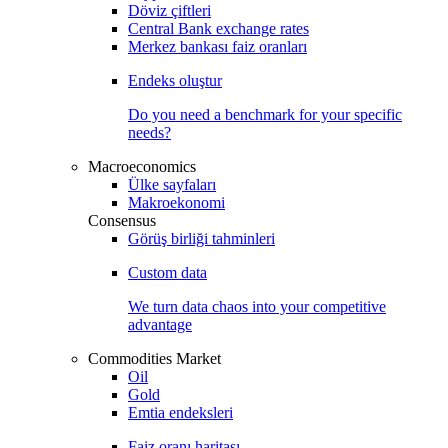
Döviz çiftleri
Central Bank exchange rates
Merkez bankası faiz oranları
Endeks oluştur
Do you need a benchmark for your specific
needs?
Macroeconomics
Ülke sayfaları
Makroekonomi
Consensus
Görüş birliği tahminleri
Custom data
We turn data chaos into your competitive
advantage
Commodities Market
Oil
Gold
Emtia endeksleri
Faiz oranı haritası