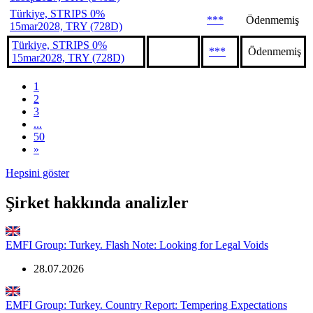
Türkiye, STRIPS 0%
***
Ödenmemiş
15mar2028, TRY (728D)
Türkiye, STRIPS 0%
***
Ödenmemiş
15mar2028, TRY (728D)
1
2
3
...
50
»
Hepsini göster
Şirket hakkında analizler
EMFI Group: Turkey. Flash Note: Looking for Legal Voids
28.07.2026
EMFI Group: Turkey. Country Report: Tempering Expectations