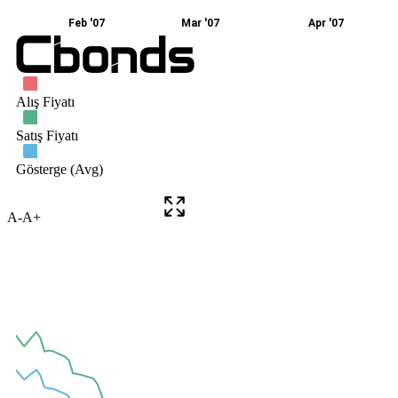
A-
A+