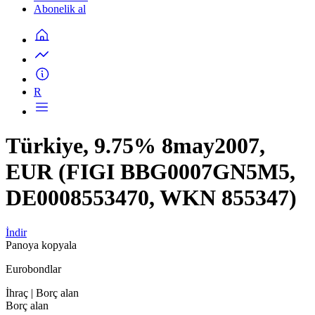
Abonelik al
R
Türkiye, 9.75% 8may2007,
EUR (FIGI BBG0007GN5M5,
DE0008553470, WKN 855347)
İndir
Panoya kopyala
Eurobondlar
İhraç
| Borç alan
Borç alan