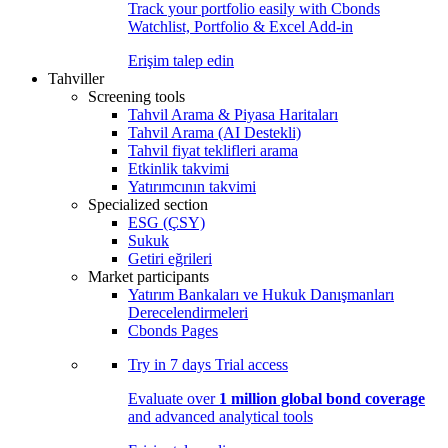
Track your portfolio easily with Cbonds
Watchlist, Portfolio & Excel Add-in
Erişim talep edin
Tahviller
Screening tools
Tahvil Arama & Piyasa Haritaları
Tahvil Arama (AI Destekli)
Tahvil fiyat teklifleri arama
Etkinlik takvimi
Yatırımcının takvimi
Specialized section
ESG (ÇSY)
Sukuk
Getiri eğrileri
Market participants
Yatırım Bankaları ve Hukuk Danışmanları
Derecelendirmeleri
Cbonds Pages
Try in
7 days
Trial access
Evaluate over
1 million global bond coverage
and advanced analytical tools