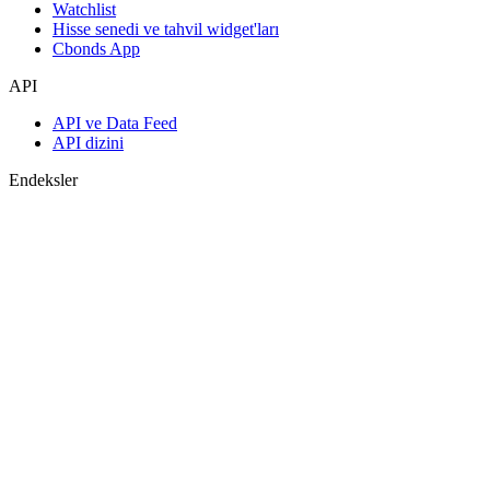
Watchlist
Hisse senedi ve tahvil widget'ları
Cbonds App
API
API ve Data Feed
API dizini
Endeksler
Endekslerin araması
Ülke sayfaları
Endeks oluştur
Görüş birliği tahminleri
Makroekonomi
ETF ve Fonlar
ETF ve Fon Araması
Haberler ve Analizler
Piyasa Haberleri
Araştırma Merkezi
Cbonds Research