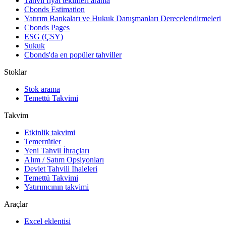
Tahvil fiyat teklifleri arama
Cbonds Estimation
Yatırım Bankaları ve Hukuk Danışmanları Derecelendirmeleri
Cbonds Pages
ESG (ÇSY)
Sukuk
Cbonds'da en popüler tahviller
Stoklar
Stok arama
Temettü Takvimi
Takvim
Etkinlik takvimi
Temerrütler
Yeni Tahvil İhraçları
Alım / Satım Opsiyonları
Devlet Tahvili İhaleleri
Temettü Takvimi
Yatırımcının takvimi
Araçlar
Excel eklentisi