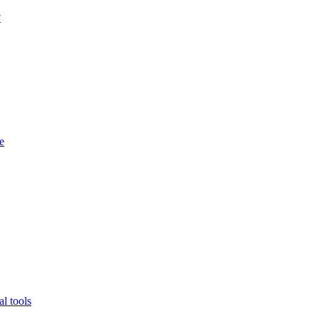
?
e
l tools