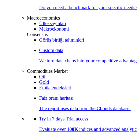
Do you need a benchmark for your specific needs
Macroeconomics
Ülke sayfaları
Makroekonomi
Consensus
Görüş birliği tahminleri
Custom data
We turn data chaos into your competitive
advantag
Commodities Market
Oil
Gold
Emtia endeksleri
Faiz oranı haritası
The report uses data from the Cbonds database.
Try in
7 days
Trial access
Evaluate over
100K
indices and advanced analytica