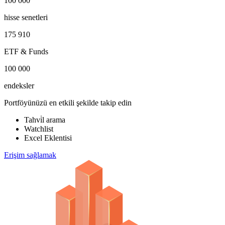
100 000
hisse senetleri
175 910
ETF & Funds
100 000
endeksler
Portföyünüzü en etkili şekilde takip edin
Tahvi̇l arama
Watchlist
Excel Eklentisi
Erişim sağlamak