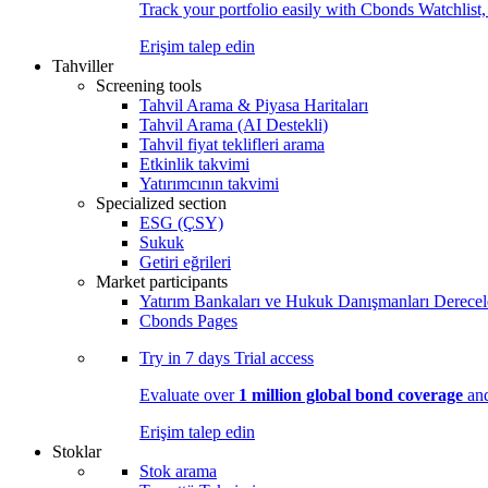
Track your portfolio easily with Cbonds Watchlist
Erişim talep edin
Tahviller
Screening tools
Tahvil Arama & Piyasa Haritaları
Tahvil Arama (AI Destekli)
Tahvil fiyat teklifleri arama
Etkinlik takvimi
Yatırımcının takvimi
Specialized section
ESG (ÇSY)
Sukuk
Getiri eğrileri
Market participants
Yatırım Bankaları ve Hukuk Danışmanları Derecel
Cbonds Pages
Try in
7 days
Trial access
Evaluate over
1 million global bond coverage
and
Erişim talep edin
Stoklar
Stok arama