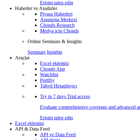
Erişim talep edin
Haberler ve Analizler
Piyasa Haberleri
Araştırma Merkezi
Cbonds Research
Medya için Cbonds
Online Seminars & Insights
Seminars
Insights
Araçlar
Excel eklentisi
Cbonds App
Watchlist
Portföy
Tahvil Hesaplayıcı
Try in
7 days
Trial access
Evaluate comprehensive coverage and advanced ana
Erişim talep edin
Excel eklentisi
API & Data Feed
API ve Data Feed