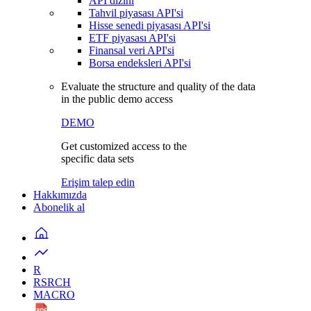
API dizini
Tahvil piyasası API'si
Hisse senedi piyasası API'si
ETF piyasası API'si
Finansal veri API'si
Borsa endeksleri API'si
Evaluate the structure and quality of the data
in the public demo access
DEMO
Get customized access to the
specific data sets
Erişim talep edin
Hakkımızda
Abonelik al
R
RSRCH
MACRO