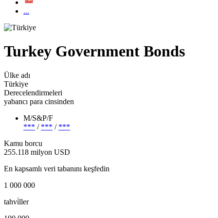
...
Turkey Government Bonds
Ülke adı
Türkiye
Derecelendirmeleri
yabancı para cinsinden
M/S&P/F
***
/
***
/
***
Kamu borcu
255.118 milyon USD
En kapsamlı veri tabanını keşfedin
1 000 000
tahvi̇ller