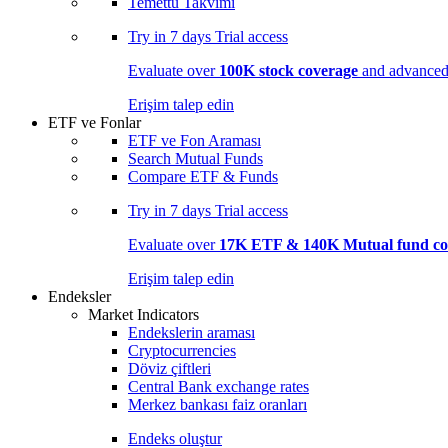
Temettü Takvimi
Try in
7 days
Trial access
Evaluate over
100K stock coverage
and advanced 
Erişim talep edin
ETF ve Fonlar
ETF ve Fon Araması
Search Mutual Funds
Compare ETF & Funds
Try in
7 days
Trial access
Evaluate over
17K ETF & 140K Mutual fund co
Erişim talep edin
Endeksler
Market Indicators
Endekslerin araması
Cryptocurrencies
Döviz çiftleri
Central Bank exchange rates
Merkez bankası faiz oranları
Endeks oluştur