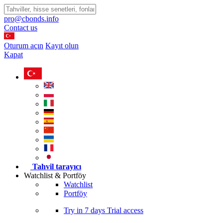
pro@cbonds.info
Contact us
Oturum açın
Kayıt olun
Kapat
Tahvil tarayıcı
Watchlist & Portföy
Watchlist
Portföy
Try in
7 days
Trial access