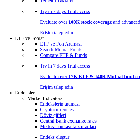
Temettü Takvimi
Try in
7 days
Trial access
Evaluate over
100K stock coverage
and advanced 
Erişim talep edin
ETF ve Fonlar
ETF ve Fon Araması
Search Mutual Funds
Compare ETF & Funds
Try in
7 days
Trial access
Evaluate over
17K ETF & 140K Mutual fund co
Erişim talep edin
Endeksler
Market Indicators
Endekslerin araması
Cryptocurrencies
Döviz çiftleri
Central Bank exchange rates
Merkez bankası faiz oranları
Endeks oluştur