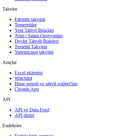
Takvim
Etkinlik takvimi
Temerrütler
Yeni Tahvil İhraçları
Alım / Satım Opsiyonları
Devlet Tahvili İhaleleri
Temettü Takvimi
Yatırımcının takvimi
Araçlar
Excel eklentisi
Watchlist
Hisse senedi ve tahvil widget'ları
Cbonds App
API
API ve Data Feed
API dizini
Endeksler
Endekslerin araması