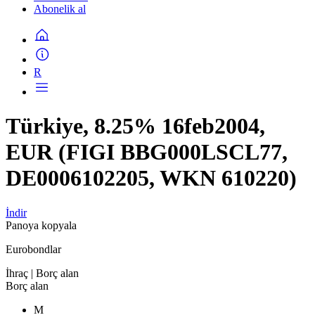
Abonelik al
R
Türkiye, 8.25% 16feb2004,
EUR (FIGI BBG000LSCL77,
DE0006102205, WKN 610220)
İndir
Panoya kopyala
Eurobondlar
İhraç
| Borç alan
Borç alan
M