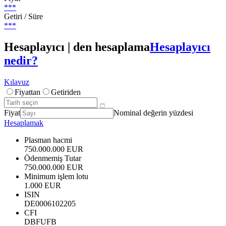
***
Getiri / Süre
***
Hesaplayıcı | den hesaplama
Hesaplayıcı
nedir?
Kılavuz
Fiyattan
Getiriden
Fiyat
Nominal değerin yüzdesi
Hesaplamak
Plasman hacmi
750.000.000 EUR
Ödenmemiş Tutar
750.000.000 EUR
Minimum işlem lotu
1.000 EUR
ISIN
DE0006102205
CFI
DBFUFB