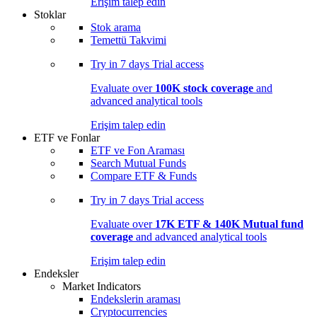
Erişim talep edin
Stoklar
Stok arama
Temettü Takvimi
Try in
7 days
Trial access
Evaluate over
100K stock coverage
and
advanced analytical tools
Erişim talep edin
ETF ve Fonlar
ETF ve Fon Araması
Search Mutual Funds
Compare ETF & Funds
Try in
7 days
Trial access
Evaluate over
17K ETF & 140K Mutual fund
coverage
and advanced analytical tools
Erişim talep edin
Endeksler
Market Indicators
Endekslerin araması
Cryptocurrencies