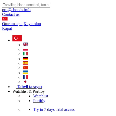
pro@cbonds.info
Contact us
Oturum açın
Kayıt olun
Kapat
Tahvil tarayıcı
Watchlist & Portföy
Watchlist
Portföy
Try in
7 days
Trial access