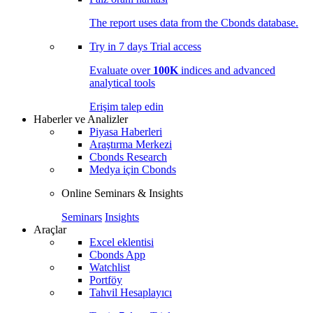
The report uses data from the Cbonds database.
Try in
7 days
Trial access
Evaluate over
100K
indices and advanced
analytical tools
Erişim talep edin
Haberler ve Analizler
Piyasa Haberleri
Araştırma Merkezi
Cbonds Research
Medya için Cbonds
Online Seminars & Insights
Seminars
Insights
Araçlar
Excel eklentisi
Cbonds App
Watchlist
Portföy
Tahvil Hesaplayıcı