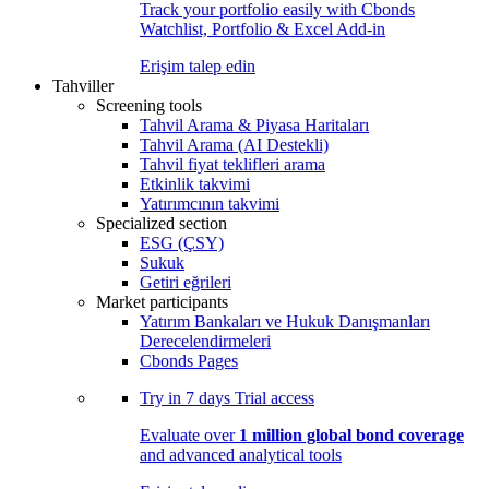
Track your portfolio easily with Cbonds
Watchlist, Portfolio & Excel Add-in
Erişim talep edin
Tahviller
Screening tools
Tahvil Arama & Piyasa Haritaları
Tahvil Arama (AI Destekli)
Tahvil fiyat teklifleri arama
Etkinlik takvimi
Yatırımcının takvimi
Specialized section
ESG (ÇSY)
Sukuk
Getiri eğrileri
Market participants
Yatırım Bankaları ve Hukuk Danışmanları
Derecelendirmeleri
Cbonds Pages
Try in
7 days
Trial access
Evaluate over
1 million global bond coverage
and advanced analytical tools