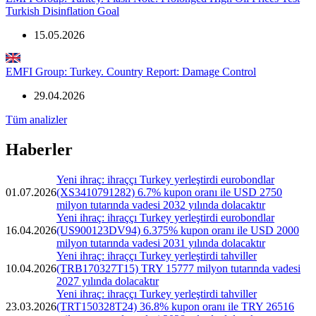
Turkish Disinflation Goal
15.05.2026
EMFI Group: Turkey. Country Report: Damage Control
29.04.2026
Tüm analizler
Haberler
Yeni ihraç: ihraççı Turkey yerleştirdi eurobondlar
01.07.2026
(XS3410791282) 6.7% kupon oranı ile USD 2750
milyon tutarında vadesi 2032 yılında dolacaktır
Yeni ihraç: ihraççı Turkey yerleştirdi eurobondlar
16.04.2026
(US900123DV94) 6.375% kupon oranı ile USD 2000
milyon tutarında vadesi 2031 yılında dolacaktır
Yeni ihraç: ihraççı Turkey yerleştirdi tahviller
10.04.2026
(TRB170327T15) TRY 15777 milyon tutarında vadesi
2027 yılında dolacaktır
Yeni ihraç: ihraççı Turkey yerleştirdi tahviller
23.03.2026
(TRT150328T24) 36.8% kupon oranı ile TRY 26516