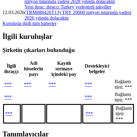
milyon tutarında vadesi 2028 yılında dolacaktır
Yeni ihraç: ihraççı Turkey yerleştirdi tahviller
12.03.2026
(TRM080426T13) TRY 20000 milyon tutarında vadesi
2026 yılında dolacaktır
Kuruluşla ilgili tüm haberler
İlgili kuruluşlar
Şirketin çıkarları bulunduğu
Adi
Kayıtlı
İlgili
Destekleyici
hisselerin
sermaye
ihraççı
belgeler
payı
içindeki pay
Bağlantı
***
***
***
***
türü: ***
Bağlantı
***
***
türü: ***
Bağlantı
***
***
türü:
***
Tanımlayıcılar