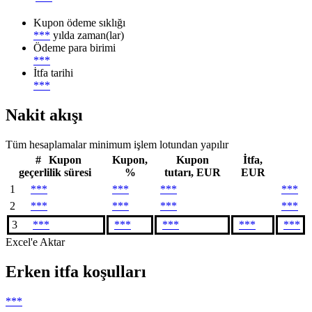
Kupon ödeme sıklığı
***
yılda zaman(lar)
Ödeme para birimi
***
İtfa tarihi
***
Nakit akışı
Tüm hesaplamalar minimum işlem lotundan yapılır
#
Kupon
Kupon,
Kupon
İtfa,
geçerlilik süresi
%
tutarı, EUR
EUR
1
***
***
***
***
2
***
***
***
***
3
***
***
***
***
***
Excel'e Aktar
Erken itfa koşulları
***