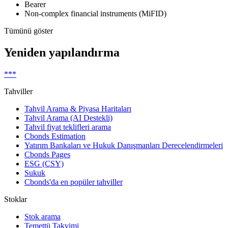
Bearer
Non-complex financial instruments (MiFID)
Tümünü göster
Yeniden yapılandırma
***
Tahviller
Tahvil Arama & Piyasa Haritaları
Tahvil Arama (AI Destekli)
Tahvil fiyat teklifleri arama
Cbonds Estimation
Yatırım Bankaları ve Hukuk Danışmanları Derecelendirmeleri
Cbonds Pages
ESG (ÇSY)
Sukuk
Cbonds'da en popüler tahviller
Stoklar
Stok arama
Temettü Takvimi