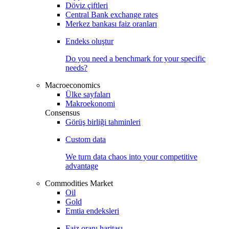
Döviz çiftleri
Central Bank exchange rates
Merkez bankası faiz oranları
Endeks oluştur
Do you need a benchmark for your specific
needs?
Macroeconomics
Ülke sayfaları
Makroekonomi
Consensus
Görüş birliği tahminleri
Custom data
We turn data chaos into your competitive
advantage
Commodities Market
Oil
Gold
Emtia endeksleri
Faiz oranı haritası