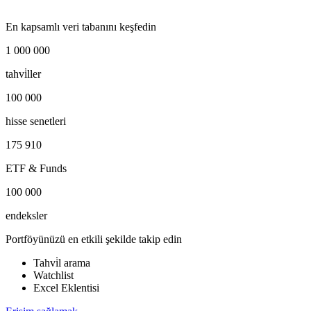
En kapsamlı veri tabanını keşfedin
1 000 000
tahvi̇ller
100 000
hisse senetleri
175 910
ETF & Funds
100 000
endeksler
Portföyünüzü en etkili şekilde takip edin
Tahvi̇l arama
Watchlist
Excel Eklentisi