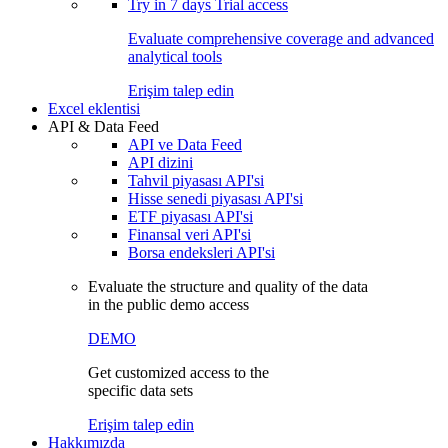
Try in
7 days
Trial access
Evaluate comprehensive coverage and advanced
analytical tools
Erişim talep edin
Excel eklentisi
API & Data Feed
API ve Data Feed
API dizini
Tahvil piyasası API'si
Hisse senedi piyasası API'si
ETF piyasası API'si
Finansal veri API'si
Borsa endeksleri API'si
Evaluate the structure and quality of the data
in the public demo access
DEMO
Get customized access to the
specific data sets
Erişim talep edin
Hakkımızda