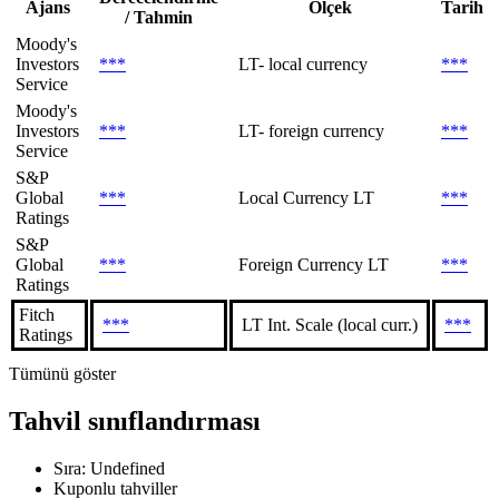
Ajans
Ölçek
Tarih
/ Tahmin
Moody's
Investors
***
LT- local currency
***
Service
Moody's
Investors
***
LT- foreign currency
***
Service
S&P
Global
***
Local Currency LT
***
Ratings
S&P
Global
***
Foreign Currency LT
***
Ratings
Fitch
***
LT Int. Scale (local curr.)
***
Ratings
Tümünü göster
Tahvil sınıflandırması
Sıra: Undefined
Kuponlu tahviller