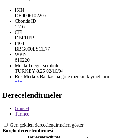
ISIN
DE0006102205
Cbonds ID
1516
CFI
DBFUFB
FIGI
BBG000LSCL77
WKN
610220
Menkul değer sembolü
TURKEY 8.25 02/16/04
Rus Merkez Bankasına göre menkul kıymet türü
***
Derecelendirmeler
Güncel
Tarihçe
Geri çekilen derecelendirmeleri göster
Borçlu derecelendirmesi
Derecelendirme