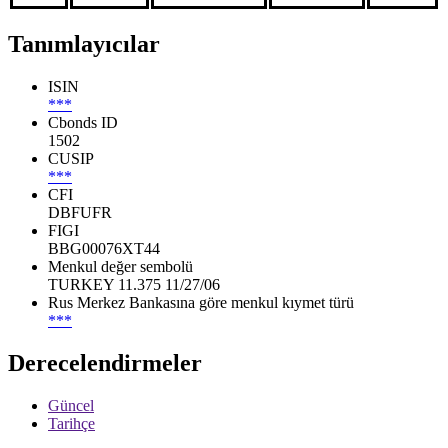
Tanımlayıcılar
ISIN
***
Cbonds ID
1502
CUSIP
***
CFI
DBFUFR
FIGI
BBG00076XT44
Menkul değer sembolü
TURKEY 11.375 11/27/06
Rus Merkez Bankasına göre menkul kıymet türü
***
Derecelendirmeler
Güncel
Tarihçe