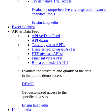
Try in
7 days
Trial access
Evaluate comprehensive coverage and advanced
analytical tools
Erişim talep edin
Excel eklentisi
API & Data Feed
API ve Data Feed
API dizini
Tahvil piyasası API'si
Hisse senedi piyasası API'si
ETF piyasası API'si
Finansal veri API'si
Borsa endeksleri API'si
Evaluate the structure and quality of the data
in the public demo access
DEMO
Get customized access to the
specific data sets
Erişim talep edin
Hakkımızda