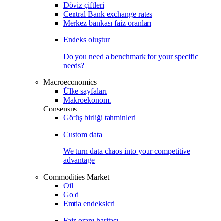
Döviz çiftleri
Central Bank exchange rates
Merkez bankası faiz oranları
Endeks oluştur
Do you need a benchmark for your specific
needs?
Macroeconomics
Ülke sayfaları
Makroekonomi
Consensus
Görüş birliği tahminleri
Custom data
We turn data chaos into your competitive
advantage
Commodities Market
Oil
Gold
Emtia endeksleri
Faiz oranı haritası