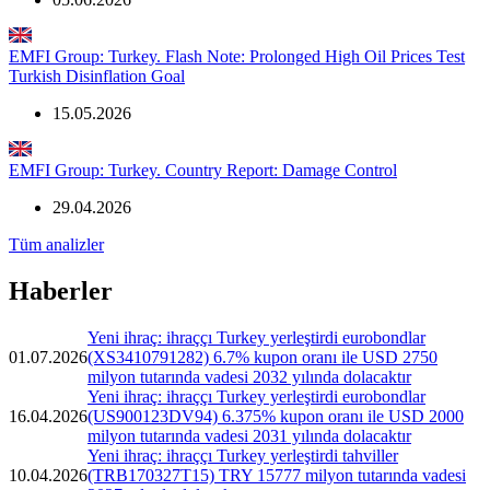
EMFI Group: Turkey. Flash Note: Prolonged High Oil Prices Test
Turkish Disinflation Goal
15.05.2026
EMFI Group: Turkey. Country Report: Damage Control
29.04.2026
Tüm analizler
Haberler
Yeni ihraç: ihraççı Turkey yerleştirdi eurobondlar
01.07.2026
(XS3410791282) 6.7% kupon oranı ile USD 2750
milyon tutarında vadesi 2032 yılında dolacaktır
Yeni ihraç: ihraççı Turkey yerleştirdi eurobondlar
16.04.2026
(US900123DV94) 6.375% kupon oranı ile USD 2000
milyon tutarında vadesi 2031 yılında dolacaktır
Yeni ihraç: ihraççı Turkey yerleştirdi tahviller
10.04.2026
(TRB170327T15) TRY 15777 milyon tutarında vadesi