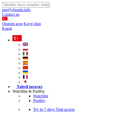
pro@cbonds.info
Contact us
Oturum açın
Kayıt olun
Kapat
Tahvil tarayıcı
Watchlist & Portföy
Watchlist
Portföy
Try in
7 days
Trial access