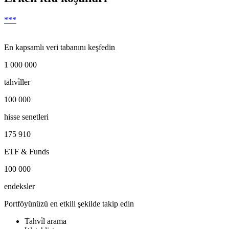
***
En kapsamlı veri tabanını keşfedin
1 000 000
tahvi̇ller
100 000
hisse senetleri
175 910
ETF & Funds
100 000
endeksler
Portföyünüzü en etkili şekilde takip edin
Tahvi̇l arama