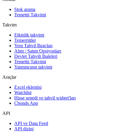
Stok arama
Temettü Takvimi
Takvim
Etkinlik takvimi
Temerrütler
Yeni Tahvil İhraçları
Alım / Satım Opsiyonları
Devlet Tahvili İhaleleri
Temettü Takvimi
Yatırımcının takvimi
Araçlar
Excel eklentisi
Watchlist
Hisse senedi ve tahvil widget'ları
Cbonds App
API
API ve Data Feed
API dizini