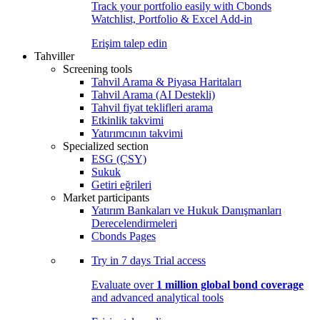
Track your portfolio easily with Cbonds
Watchlist, Portfolio & Excel Add-in
Erişim talep edin
Tahviller
Screening tools
Tahvil Arama & Piyasa Haritaları
Tahvil Arama (AI Destekli)
Tahvil fiyat teklifleri arama
Etkinlik takvimi
Yatırımcının takvimi
Specialized section
ESG (ÇSY)
Sukuk
Getiri eğrileri
Market participants
Yatırım Bankaları ve Hukuk Danışmanları
Derecelendirmeleri
Cbonds Pages
Try in
7 days
Trial access
Evaluate over
1 million global bond coverage
and advanced analytical tools