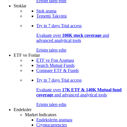
Erişim talep edin
Stoklar
Stok arama
Temettü Takvimi
Try in
7 days
Trial access
Evaluate over
100K stock coverage
and
advanced analytical tools
Erişim talep edin
ETF ve Fonlar
ETF ve Fon Araması
Search Mutual Funds
Compare ETF & Funds
Try in
7 days
Trial access
Evaluate over
17K ETF & 140K Mutual fund
coverage
and advanced analytical tools
Erişim talep edin
Endeksler
Market Indicators
Endekslerin araması
Cryptocurrencies