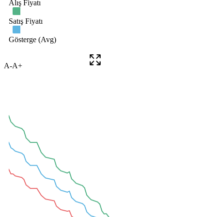
A-
A+