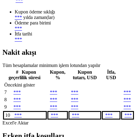
***
Kupon ödeme sıklığı
***
yılda zaman(lar)
Ödeme para birimi
***
İtfa tarihi
***
Nakit akışı
Tüm hesaplamalar minimum işlem lotundan yapılır
#
Kupon
Kupon,
Kupon
İtfa,
geçerlilik süresi
%
tutarı, USD
USD
Öncekini göster
7
***
***
***
***
8
***
***
***
***
9
***
***
***
***
10
***
***
***
***
***
Excel'e Aktar
Erken itfa koşulları