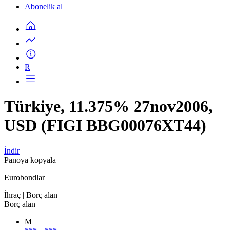
Abonelik al
R
Türkiye, 11.375% 27nov2006,
USD (FIGI BBG00076XT44)
İndir
Panoya kopyala
Eurobondlar
İhraç
| Borç alan
Borç alan
M