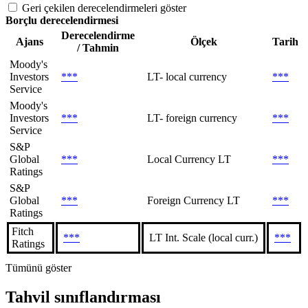
Geri çekilen derecelendirmeleri göster
Borçlu derecelendirmesi
Derecelendirme
Ajans
Ölçek
Tarih
/ Tahmin
Moody's
Investors
***
LT- local currency
***
Service
Moody's
Investors
***
LT- foreign currency
***
Service
S&P
Global
***
Local Currency LT
***
Ratings
S&P
Global
***
Foreign Currency LT
***
Ratings
Fitch
***
LT Int. Scale (local curr.)
***
Ratings
Tümünü göster
Tahvil sınıflandırması