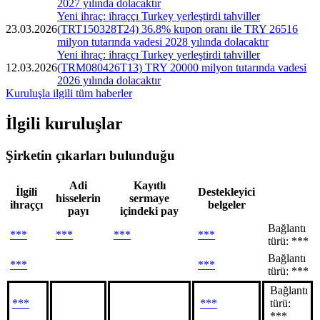
2027 yılında dolacaktır
Yeni ihraç: ihraççı Turkey yerleştirdi tahviller
23.03.2026
(TRT150328T24) 36.8% kupon oranı ile TRY 26516
milyon tutarında vadesi 2028 yılında dolacaktır
Yeni ihraç: ihraççı Turkey yerleştirdi tahviller
12.03.2026
(TRM080426T13) TRY 20000 milyon tutarında vadesi
2026 yılında dolacaktır
Kuruluşla ilgili tüm haberler
İlgili kuruluşlar
Şirketin çıkarları bulunduğu
Adi
Kayıtlı
İlgili
Destekleyici
hisselerin
sermaye
ihraççı
belgeler
payı
içindeki pay
Bağlantı
***
***
***
***
türü: ***
Bağlantı
***
***
türü: ***
Bağlantı
***
***
türü:
***