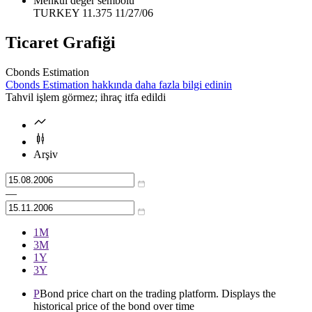
Menkul değer sembolü
TURKEY 11.375 11/27/06
Ticaret Grafiği
Cbonds Estimation
Cbonds Estimation hakkında daha fazla bilgi edinin
Tahvil işlem görmez; ihraç itfa edildi
Arşiv
—
1М
3М
1Y
3Y
P
Bond price chart on the trading platform. Displays the
historical price of the bond over time