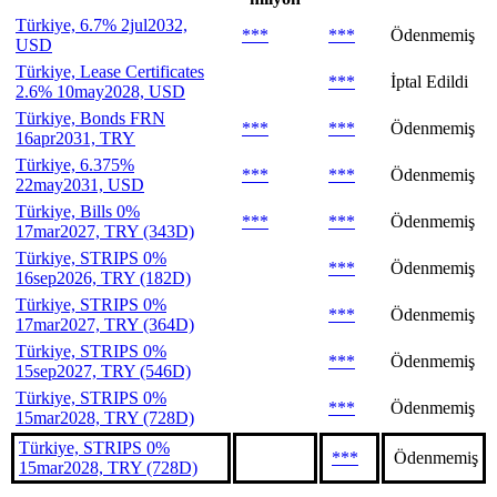
Türkiye, 6.7% 2jul2032,
***
***
Ödenmemiş
USD
Türkiye, Lease Certificates
***
İptal Edildi
2.6% 10may2028, USD
Türkiye, Bonds FRN
***
***
Ödenmemiş
16apr2031, TRY
Türkiye, 6.375%
***
***
Ödenmemiş
22may2031, USD
Türkiye, Bills 0%
***
***
Ödenmemiş
17mar2027, TRY (343D)
Türkiye, STRIPS 0%
***
Ödenmemiş
16sep2026, TRY (182D)
Türkiye, STRIPS 0%
***
Ödenmemiş
17mar2027, TRY (364D)
Türkiye, STRIPS 0%
***
Ödenmemiş
15sep2027, TRY (546D)
Türkiye, STRIPS 0%
***
Ödenmemiş
15mar2028, TRY (728D)
Türkiye, STRIPS 0%
***
Ödenmemiş
15mar2028, TRY (728D)