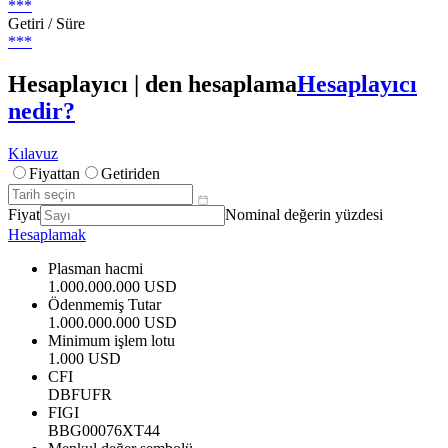
***
Getiri / Süre
***
Hesaplayıcı | den hesaplama
Hesaplayıcı
nedir?
Kılavuz
Fiyattan
Getiriden
Fiyat
Nominal değerin yüzdesi
Hesaplamak
Plasman hacmi
1.000.000.000 USD
Ödenmemiş Tutar
1.000.000.000 USD
Minimum işlem lotu
1.000 USD
CFI
DBFUFR
FIGI
BBG00076XT44