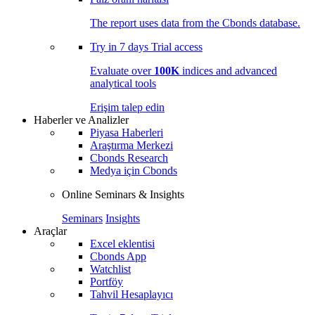
The report uses data from the Cbonds database.
Try in
7 days
Trial access
Evaluate over
100K
indices and advanced
analytical tools
Erişim talep edin
Haberler ve Analizler
Piyasa Haberleri
Araştırma Merkezi
Cbonds Research
Medya için Cbonds
Online Seminars & Insights
Seminars
Insights
Araçlar
Excel eklentisi
Cbonds App
Watchlist
Portföy
Tahvil Hesaplayıcı