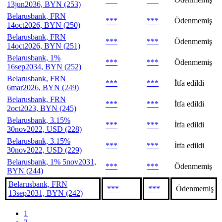
13jun2036, BYN (253)
Belarusbank, FRN
***
***
Ödenmemiş
14oct2026, BYN (250)
Belarusbank, FRN
***
***
Ödenmemiş
14oct2026, BYN (251)
Belarusbank, 1%
***
***
Ödenmemiş
16sep2034, BYN (252)
Belarusbank, FRN
***
***
İtfa edildi
6mar2026, BYN (249)
Belarusbank, FRN
***
***
İtfa edildi
2oct2023, BYN (245)
Belarusbank, 3.15%
***
***
İtfa edildi
30nov2022, USD (228)
Belarusbank, 3.15%
***
***
İtfa edildi
30nov2022, USD (229)
Belarusbank, 1% 5nov2031,
***
***
Ödenmemiş
BYN (244)
Belarusbank, FRN
***
***
Ödenmemiş
13sep2031, BYN (242)
1