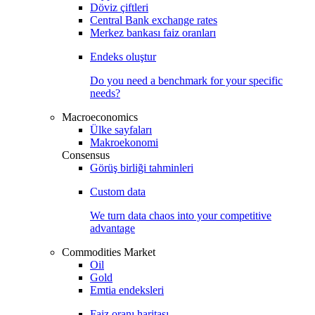
Döviz çiftleri
Central Bank exchange rates
Merkez bankası faiz oranları
Endeks oluştur
Do you need a benchmark for your specific
needs?
Macroeconomics
Ülke sayfaları
Makroekonomi
Consensus
Görüş birliği tahminleri
Custom data
We turn data chaos into your competitive
advantage
Commodities Market
Oil
Gold
Emtia endeksleri
Faiz oranı haritası