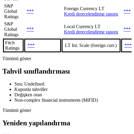
S&P
Foreign Currency LT
Global
***
***
Kredi derecelendirme raporu
Ratings
S&P
Local Currency LT
Global
***
***
Kredi derecelendirme raporu
Ratings
Fitch
***
LT Int. Scale (foreign curr.)
***
Ratings
Tümünü göster
Tahvil sınıflandırması
Sıra: Undefined
Kuponlu tahviller
Değişken oran
Non-complex financial instruments (MiFID)
Tümünü göster
Yeniden yapılandırma