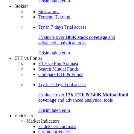
Erişim talep edin
Stoklar
Stok arama
Temettü Takvimi
Try in
7 days
Trial access
Evaluate over
100K stock coverage
and
advanced analytical tools
Erişim talep edin
ETF ve Fonlar
ETF ve Fon Araması
Search Mutual Funds
Compare ETF & Funds
Try in
7 days
Trial access
Evaluate over
17K ETF & 140K Mutual fund
coverage
and advanced analytical tools
Erişim talep edin
Endeksler
Market Indicators
Endekslerin araması
Cryptocurrencies