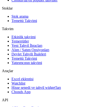
Cbonds'da en popüler tahviller
Stoklar
Stok arama
Temettü Takvimi
Takvim
Etkinlik takvimi
Temerrütler
Yeni Tahvil İhraçları
Alım / Satım Opsiyonları
Devlet Tahvili İhaleleri
Temettü Takvimi
Yatırımcının takvimi
Araçlar
Excel eklentisi
Watchlist
Hisse senedi ve tahvil widget'ları
Cbonds App
API