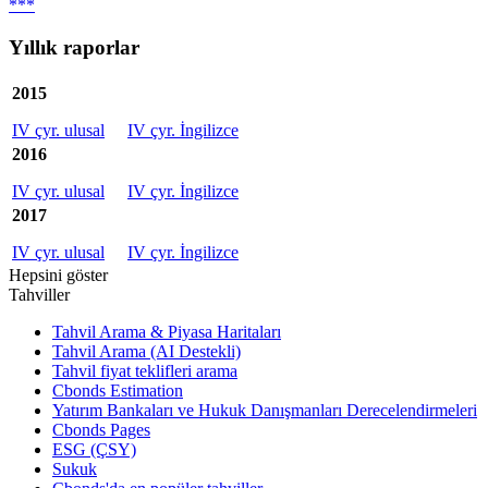
***
Yıllık raporlar
2015
IV çyr. ulusal
IV çyr. İngilizce
2016
IV çyr. ulusal
IV çyr. İngilizce
2017
IV çyr. ulusal
IV çyr. İngilizce
Hepsini göster
Tahviller
Tahvil Arama & Piyasa Haritaları
Tahvil Arama (AI Destekli)
Tahvil fiyat teklifleri arama
Cbonds Estimation
Yatırım Bankaları ve Hukuk Danışmanları Derecelendirmeleri
Cbonds Pages
ESG (ÇSY)
Sukuk