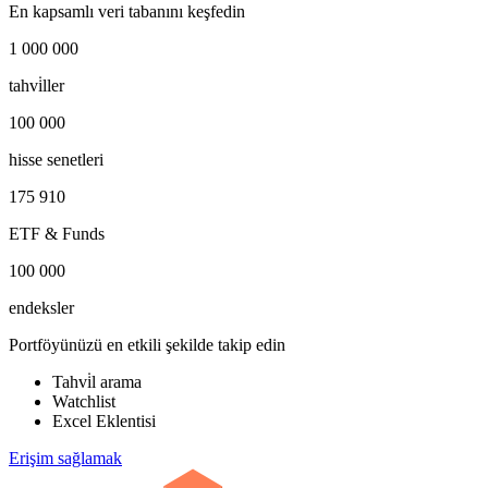
En kapsamlı veri tabanını keşfedin
1 000 000
tahvi̇ller
100 000
hisse senetleri
175 910
ETF & Funds
100 000
endeksler
Portföyünüzü en etkili şekilde takip edin
Tahvi̇l arama
Watchlist
Excel Eklentisi
Erişim sağlamak