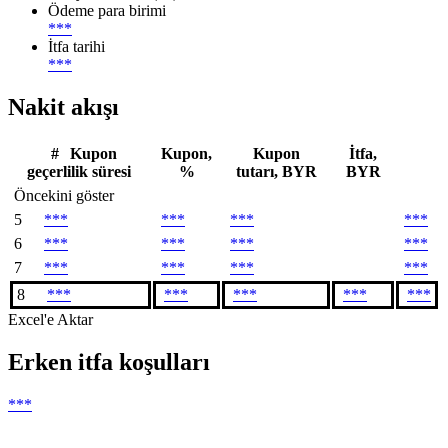
Ödeme para birimi
***
İtfa tarihi
***
Nakit akışı
#
Kupon
Kupon,
Kupon
İtfa,
geçerlilik süresi
%
tutarı, BYR
BYR
Öncekini göster
5
***
***
***
***
6
***
***
***
***
7
***
***
***
***
8
***
***
***
***
***
Excel'e Aktar
Erken itfa koşulları
***