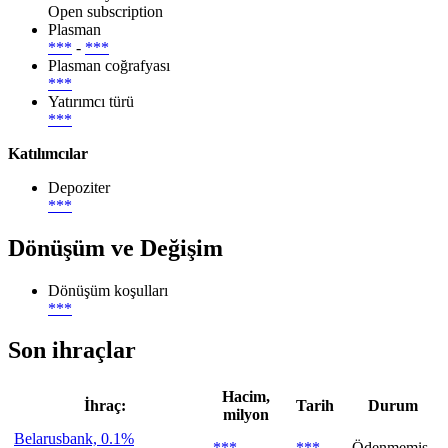
Open subscription
Plasman
***
-
***
Plasman coğrafyası
***
Yatırımcı türü
***
Katılımcılar
Depoziter
***
Dönüşüm ve Değişim
Dönüşüm koşulları
***
Son ihraçlar
Hacim,
İhraç:
Tarih
Durum
milyon
Belarusbank, 0.1%
***
***
Ödenmemiş