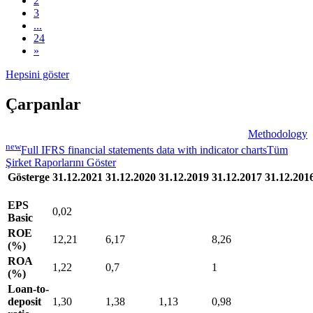
2
3
...
24
»
Hepsini göster
Çarpanlar
Methodology
new
Full IFRS financial statements data with indicator charts
Tüm
Şirket Raporlarını Göster
Gösterge
31.12.2021
31.12.2020
31.12.2019
31.12.2017
31.12.201
EPS
0,02
Basic
ROE
12,21
6,17
8,26
(%)
ROA
1,22
0,7
1
(%)
Loan-to-
deposit
1,30
1,38
1,13
0,98