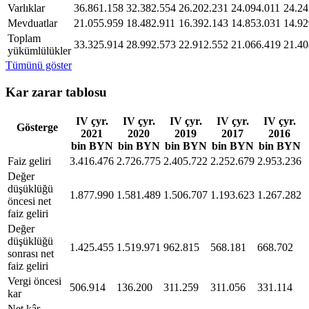
Varlıklar
36.861.158
32.382.554
26.202.231
24.094.011
24.24
Mevduatlar
21.055.959
18.482.911
16.392.143
14.853.031
14.92
Toplam
33.325.914
28.992.573
22.912.552
21.066.419
21.40
yükümlülükler
Tümünü göster
Kar zarar tablosu
IV çyr.
IV çyr.
IV çyr.
IV çyr.
IV çyr.
Gösterge
2021
2020
2019
2017
2016
bin BYN
bin BYN
bin BYN
bin BYN
bin BYN
Faiz geliri
3.416.476
2.726.775
2.405.722
2.252.679
2.953.236
Değer
düşüklüğü
1.877.990
1.581.489
1.506.707
1.193.623
1.267.282
öncesi net
faiz geliri
Değer
düşüklüğü
1.425.455
1.519.971
962.815
568.181
668.702
sonrası net
faiz geliri
Vergi öncesi
506.914
136.200
311.259
311.056
331.114
kar
Net kâr