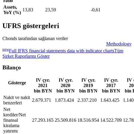
ratio
Assets,
13,83
23,59
-0,61
YoY (%)
UFRS göstergeleri
Cbonds tarafından sağlanan veriler
Methodology
new
Full IFRS financial statements data with indicator charts
Tüm
Şirket Raporlarını Göster
Bilanço
IV çyr.
IV çyr.
IV çyr.
IV çyr.
IV 
Gösterge
2021
2020
2019
2017
20
bin BYN
bin BYN
bin BYN
bin BYN
bin
Nakit ve nakit
2.679.371
1.873.424
2.337.210
1.643.425
1.140
benzerleri
Net
krediler/Net
finansal
27.293.165
25.509.816
18.516.954
14.522.709
12.78
kiralama
yatırımı