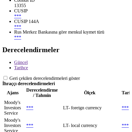
Cbonds ID
13355
CUSIP
***
CUSIP 144A
***
Rus Merkez Bankasına göre menkul kıymet türü
***
Derecelendirmeler
Güncel
Tarihçe
Geri çekilen derecelendirmeleri göster
İhraççı derecelendirmeleri
Derecelendirme
Ajans
Ölçek
Tari
/ Tahmin
Moody's
Investors
***
LT- foreign currency
***
Service
Moody's
Investors
***
LT- local currency
***
Service