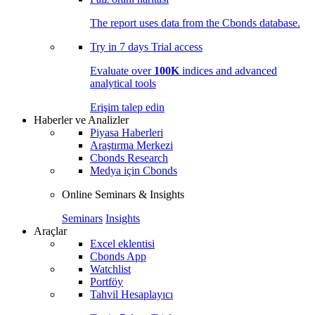
The report uses data from the Cbonds database.
Try in
7 days
Trial access
Evaluate over
100K
indices and advanced
analytical tools
Erişim talep edin
Haberler ve Analizler
Piyasa Haberleri
Araştırma Merkezi
Cbonds Research
Medya için Cbonds
Online Seminars & Insights
Seminars
Insights
Araçlar
Excel eklentisi
Cbonds App
Watchlist
Portföy
Tahvil Hesaplayıcı