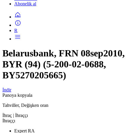
Abonelik al
R
Belarusbank, FRN 08sep2010,
BYR (94) (5-200-02-0688,
BY5270205665)
İndir
Panoya kopyala
Tahviller, Değişken oran
İhraç
| İhraççı
İhraççı
Expert RA