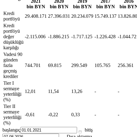
2021
2020
2019
2017
2016
bin BYN
bin BYN
bin BYN
bin BYN
bin BY
Kredi
29.408.171
27.396.031
20.234.079
15.749.137
13.826.8
portföyü
Kredi
portföyü
değer
-2.115.006
-1.886.215
-1.717.125
-1.226.428
-1.044.72
düşüklüğü
karşılığı
Vadesi 90
günden
fazla
744.701
69.815
299.549
105.765
256.361
geçmiş
krediler
Tier I
sermaye
12,01
11,54
13,26
-
-
yeterliliği
(%)
Tier II
sermaye
-0,61
-0,22
0,33
-
-
yeterliliği
(%)
başlangıç
bitiş
Dışa aktarma