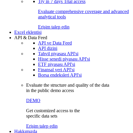
Try in
7 days
Trial access
Evaluate comprehensive coverage and advanced
analytical tools
Erişim talep edin
Excel eklentisi
API & Data Feed
API ve Data Feed
API dizini
Tahvil piyasası API'si
Hisse senedi piyasası API'si
ETF piyasası API'si
Finansal veri API'si
Borsa endeksleri API'si
Evaluate the structure and quality of the data
in the public demo access
DEMO
Get customized access to the
specific data sets
Erişim talep edin
Hakkımızda