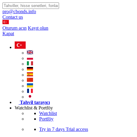
pro@cbonds.info
Contact us
Oturum açın
Kayıt olun
Kapat
Tahvil tarayıcı
Watchlist & Portföy
Watchlist
Portföy
Try in
7 days
Trial access