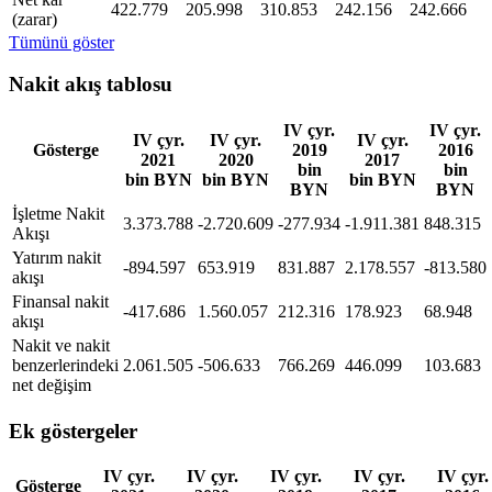
422.779
205.998
310.853
242.156
242.666
(zarar)
Tümünü göster
Nakit akış tablosu
IV çyr.
IV çyr.
IV çyr.
IV çyr.
IV çyr.
Gösterge
2019
2016
2021
2020
2017
bin
bin
bin BYN
bin BYN
bin BYN
BYN
BYN
İşletme Nakit
3.373.788
-2.720.609
-277.934
-1.911.381
848.315
Akışı
Yatırım nakit
-894.597
653.919
831.887
2.178.557
-813.580
akışı
Finansal nakit
-417.686
1.560.057
212.316
178.923
68.948
akışı
Nakit ve nakit
benzerlerindeki
2.061.505
-506.633
766.269
446.099
103.683
net değişim
Ek göstergeler
IV çyr.
IV çyr.
IV çyr.
IV çyr.
IV çyr.
Gösterge