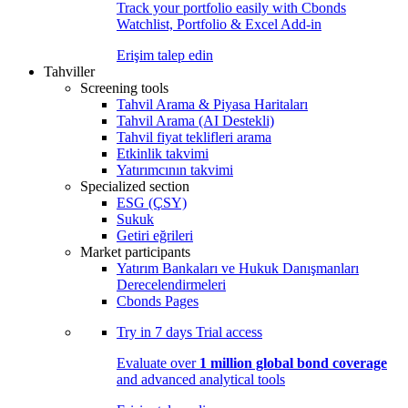
Track your portfolio easily with Cbonds
Watchlist, Portfolio & Excel Add-in
Erişim talep edin
Tahviller
Screening tools
Tahvil Arama & Piyasa Haritaları
Tahvil Arama (AI Destekli)
Tahvil fiyat teklifleri arama
Etkinlik takvimi
Yatırımcının takvimi
Specialized section
ESG (ÇSY)
Sukuk
Getiri eğrileri
Market participants
Yatırım Bankaları ve Hukuk Danışmanları
Derecelendirmeleri
Cbonds Pages
Try in
7 days
Trial access
Evaluate over
1 million global bond coverage
and advanced analytical tools