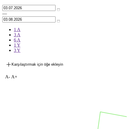
—
1 A
3 A
6 A
1 Y
3 Y
Karşılaştırmak için öğe ekleyin