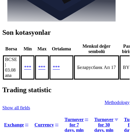
Son kotasyonlar
Menkul değer
Par
Borsa
Min
Max
Ortalama
sembolü
biri
BCSE
|
***
***
***
Беларусбанк Ап 17
BY
03.08
ana
Trading statistic
Methodology
Show all fields
Turnover
Turnover
Tur
Exchange
Currency
for 7
for 30
fo
days, mln
days, mln
day