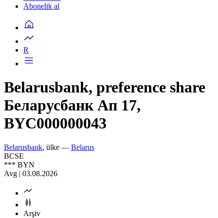
Abonelik al
R
Belarusbank, preference share
Беларусбанк Ап 17,
BYC000000043
Belarusbank
, ülke —
Belarus
BCSE
***
BYN
Avg | 03.08.2026
Arşiv