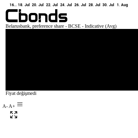
A-
A+