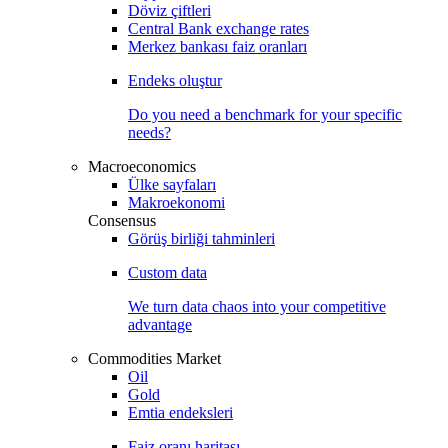
Döviz çiftleri
Central Bank exchange rates
Merkez bankası faiz oranları
Endeks oluştur
Do you need a benchmark for your specific
needs?
Macroeconomics
Ülke sayfaları
Makroekonomi
Consensus
Görüş birliği tahminleri
Custom data
We turn data chaos into your competitive
advantage
Commodities Market
Oil
Gold
Emtia endeksleri
Faiz oranı haritası