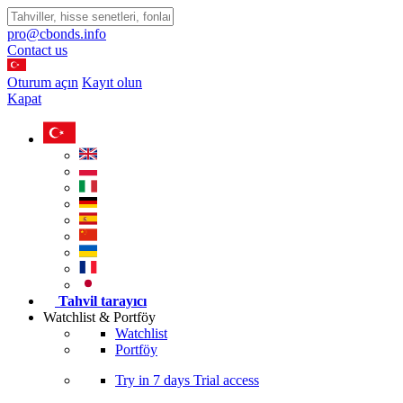
pro@cbonds.info
Contact us
Oturum açın
Kayıt olun
Kapat
Tahvil tarayıcı
Watchlist & Portföy
Watchlist
Portföy
Try in
7 days
Trial access