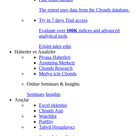
The report uses data from the Cbonds database.
Try in
7 days
Trial access
Evaluate over
100K
indices and advanced
analytical tools
Erişim talep edin
Haberler ve Analizler
Piyasa Haberleri
Araştırma Merkezi
Cbonds Research
Medya için Cbonds
Online Seminars & Insights
Seminars
Insights
Araçlar
Excel eklentisi
Cbonds App
Watchlist
Portföy
Tahvil Hesaplayıcı