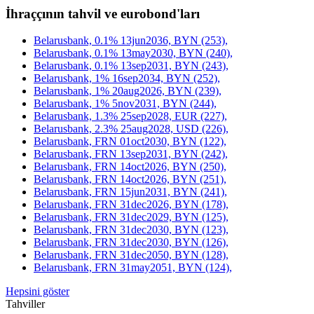
İhraççının tahvil ve eurobond'ları
Belarusbank, 0.1% 13jun2036, BYN (253),
Belarusbank, 0.1% 13may2030, BYN (240),
Belarusbank, 0.1% 13sep2031, BYN (243),
Belarusbank, 1% 16sep2034, BYN (252),
Belarusbank, 1% 20aug2026, BYN (239),
Belarusbank, 1% 5nov2031, BYN (244),
Belarusbank, 1.3% 25sep2028, EUR (227),
Belarusbank, 2.3% 25aug2028, USD (226),
Belarusbank, FRN 01oct2030, BYN (122),
Belarusbank, FRN 13sep2031, BYN (242),
Belarusbank, FRN 14oct2026, BYN (250),
Belarusbank, FRN 14oct2026, BYN (251),
Belarusbank, FRN 15jun2031, BYN (241),
Belarusbank, FRN 31dec2026, BYN (178),
Belarusbank, FRN 31dec2029, BYN (125),
Belarusbank, FRN 31dec2030, BYN (123),
Belarusbank, FRN 31dec2030, BYN (126),
Belarusbank, FRN 31dec2050, BYN (128),
Belarusbank, FRN 31may2051, BYN (124),
Hepsini göster
Tahviller