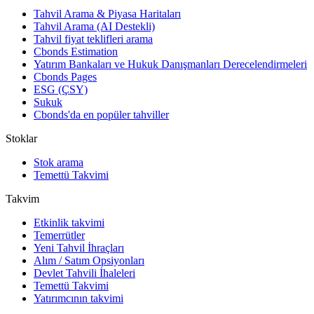
Tahvil Arama & Piyasa Haritaları
Tahvil Arama (AI Destekli)
Tahvil fiyat teklifleri arama
Cbonds Estimation
Yatırım Bankaları ve Hukuk Danışmanları Derecelendirmeleri
Cbonds Pages
ESG (ÇSY)
Sukuk
Cbonds'da en popüler tahviller
Stoklar
Stok arama
Temettü Takvimi
Takvim
Etkinlik takvimi
Temerrütler
Yeni Tahvil İhraçları
Alım / Satım Opsiyonları
Devlet Tahvili İhaleleri
Temettü Takvimi
Yatırımcının takvimi