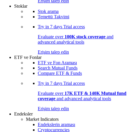
Erişim talep edin
Stoklar
Stok arama
Temettü Takvimi
Try in
7 days
Trial access
Evaluate over
100K stock coverage
and
advanced analytical tools
Erişim talep edin
ETF ve Fonlar
ETF ve Fon Araması
Search Mutual Funds
Compare ETF & Funds
Try in
7 days
Trial access
Evaluate over
17K ETF & 140K Mutual fund
coverage
and advanced analytical tools
Erişim talep edin
Endeksler
Market Indicators
Endekslerin araması
Cryptocurrencies