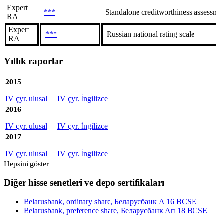
Expert
***
Standalone creditworthiness assessme
RA
Expert
***
Russian national rating scale
RA
Yıllık raporlar
2015
IV çyr. ulusal
IV çyr. İngilizce
2016
IV çyr. ulusal
IV çyr. İngilizce
2017
IV çyr. ulusal
IV çyr. İngilizce
Hepsini göster
Diğer hisse senetleri ve depo sertifikaları
Belarusbank, ordinary share, Беларусбанк А 16 BCSE
Belarusbank, preference share, Беларусбанк Ап 18 BCSE