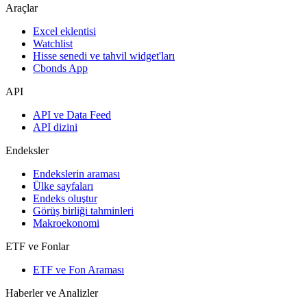
Araçlar
Excel eklentisi
Watchlist
Hisse senedi ve tahvil widget'ları
Cbonds App
API
API ve Data Feed
API dizini
Endeksler
Endekslerin araması
Ülke sayfaları
Endeks oluştur
Görüş birliği tahminleri
Makroekonomi
ETF ve Fonlar
ETF ve Fon Araması
Haberler ve Analizler