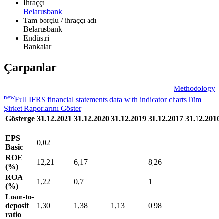
İhraççı
Belarusbank
Tam borçlu / ihraççı adı
Belarusbank
Endüstri
Bankalar
Çarpanlar
Methodology
new
Full IFRS financial statements data with indicator charts
Tüm
Şirket Raporlarını Göster
Gösterge
31.12.2021
31.12.2020
31.12.2019
31.12.2017
31.12.201
EPS
0,02
Basic
ROE
12,21
6,17
8,26
(%)
ROA
1,22
0,7
1
(%)
Loan-to-
deposit
1,30
1,38
1,13
0,98
ratio