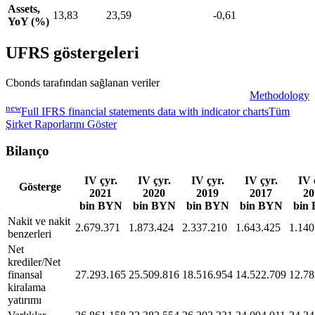
Assets,
13,83
23,59
-0,61
YoY (%)
UFRS göstergeleri
Cbonds tarafından sağlanan veriler
Methodology
new
Full IFRS financial statements data with indicator charts
Tüm
Şirket Raporlarını Göster
Bilanço
IV çyr.
IV çyr.
IV çyr.
IV çyr.
IV 
Gösterge
2021
2020
2019
2017
20
bin BYN
bin BYN
bin BYN
bin BYN
bin
Nakit ve nakit
2.679.371
1.873.424
2.337.210
1.643.425
1.140
benzerleri
Net
krediler/Net
finansal
27.293.165
25.509.816
18.516.954
14.522.709
12.78
kiralama
yatırımı