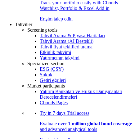
Track your portfolio easily with Cbonds
Watchlist, Portfolio & Excel Add-in
Erişim talep edin
Tahviller
Screening tools
Tahvil Arama & Piyasa Haritaları
Tahvil Arama (AI Destekli)
Tahvil fiyat teklifleri arama
Etkinlik takvimi
Yatırımcının takvimi
Specialized section
ESG (ÇSY)
Sukuk
Getiri eğrileri
Market participants
Yatırım Bankaları ve Hukuk Danışmanları
Derecelendirmeleri
Cbonds Pages
Try in
7 days
Trial access
Evaluate over
1 million global bond coverage
and advanced analytical tools