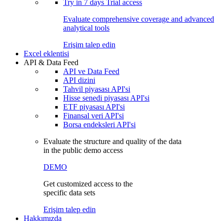
Try in
7 days
Trial access
Evaluate comprehensive coverage and advanced
analytical tools
Erişim talep edin
Excel eklentisi
API & Data Feed
API ve Data Feed
API dizini
Tahvil piyasası API'si
Hisse senedi piyasası API'si
ETF piyasası API'si
Finansal veri API'si
Borsa endeksleri API'si
Evaluate the structure and quality of the data
in the public demo access
DEMO
Get customized access to the
specific data sets
Erişim talep edin
Hakkımızda