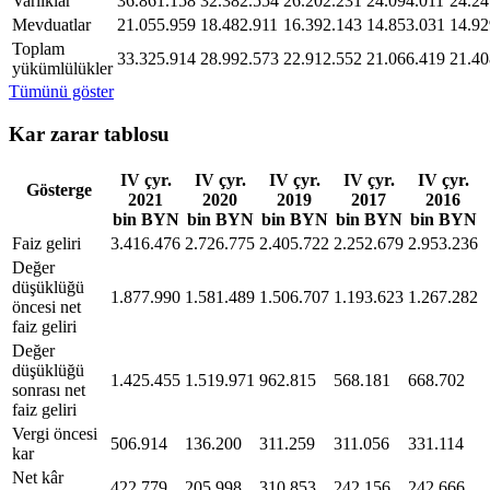
Varlıklar
36.861.158
32.382.554
26.202.231
24.094.011
24.24
Mevduatlar
21.055.959
18.482.911
16.392.143
14.853.031
14.92
Toplam
33.325.914
28.992.573
22.912.552
21.066.419
21.40
yükümlülükler
Tümünü göster
Kar zarar tablosu
IV çyr.
IV çyr.
IV çyr.
IV çyr.
IV çyr.
Gösterge
2021
2020
2019
2017
2016
bin BYN
bin BYN
bin BYN
bin BYN
bin BYN
Faiz geliri
3.416.476
2.726.775
2.405.722
2.252.679
2.953.236
Değer
düşüklüğü
1.877.990
1.581.489
1.506.707
1.193.623
1.267.282
öncesi net
faiz geliri
Değer
düşüklüğü
1.425.455
1.519.971
962.815
568.181
668.702
sonrası net
faiz geliri
Vergi öncesi
506.914
136.200
311.259
311.056
331.114
kar
Net kâr
422.779
205.998
310.853
242.156
242.666