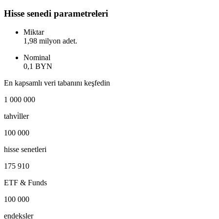
Hisse senedi parametreleri
Miktar
1,98 milyon adet.
Nominal
0,1 BYN
En kapsamlı veri tabanını keşfedin
1 000 000
tahvi̇ller
100 000
hisse senetleri
175 910
ETF & Funds
100 000
endeksler