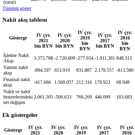
(zarar)
Tümünü göster
Nakit akış tablosu
IV çyr.
IV çyr.
IV çyr.
IV çyr.
IV çyr.
Gösterge
2019
2016
2021
2020
2017
bin
bin
bin BYN
bin BYN
bin BYN
BYN
BYN
İşletme Nakit
3.373.788
-2.720.609
-277.934
-1.911.381
848.315
Akışı
Yatırım nakit
-894.597
653.919
831.887
2.178.557
-813.580
akışı
Finansal nakit
-417.686
1.560.057
212.316
178.923
68.948
akışı
Nakit ve nakit
benzerlerindeki
2.061.505
-506.633
766.269
446.099
103.683
net değişim
Ek göstergeler
IV çyr.
IV çyr.
IV çyr.
IV çyr.
IV çyr.
Gösterge
2021
2020
2019
2017
2016