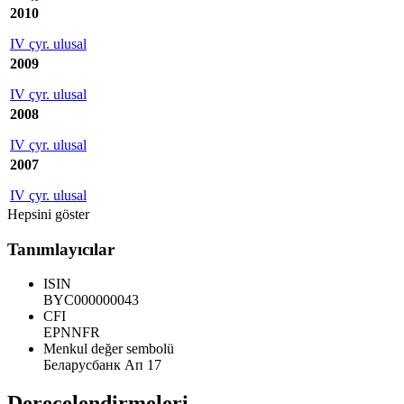
2010
IV çyr. ulusal
2009
IV çyr. ulusal
2008
IV çyr. ulusal
2007
IV çyr. ulusal
Hepsini göster
Tanımlayıcılar
ISIN
BYC000000043
CFI
EPNNFR
Menkul değer sembolü
Беларусбанк Ап 17
Derecelendirmeleri