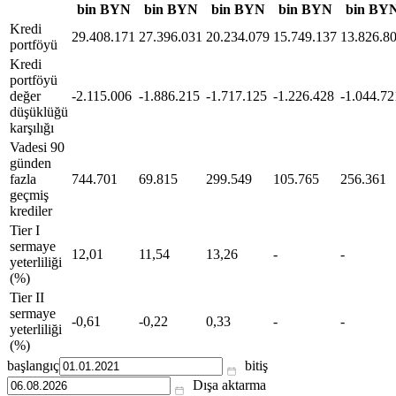
bin BYN
bin BYN
bin BYN
bin BYN
bin BY
Kredi
29.408.171
27.396.031
20.234.079
15.749.137
13.826.8
portföyü
Kredi
portföyü
değer
-2.115.006
-1.886.215
-1.717.125
-1.226.428
-1.044.72
düşüklüğü
karşılığı
Vadesi 90
günden
fazla
744.701
69.815
299.549
105.765
256.361
geçmiş
krediler
Tier I
sermaye
12,01
11,54
13,26
-
-
yeterliliği
(%)
Tier II
sermaye
-0,61
-0,22
0,33
-
-
yeterliliği
(%)
başlangıç
bitiş
Dışa aktarma