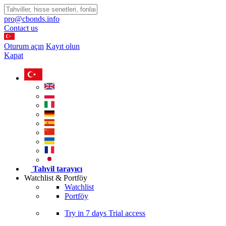
pro@cbonds.info
Contact us
Oturum açın
Kayıt olun
Kapat
Tahvil tarayıcı
Watchlist & Portföy
Watchlist
Portföy
Try in
7 days
Trial access