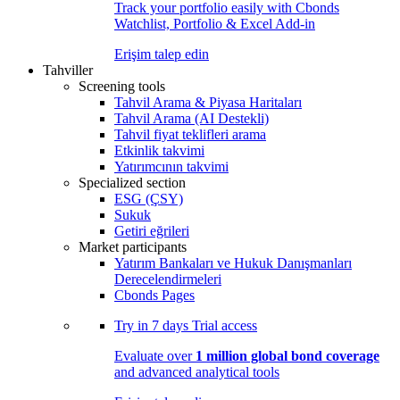
Track your portfolio easily with Cbonds
Watchlist, Portfolio & Excel Add-in
Erişim talep edin
Tahviller
Screening tools
Tahvil Arama & Piyasa Haritaları
Tahvil Arama (AI Destekli)
Tahvil fiyat teklifleri arama
Etkinlik takvimi
Yatırımcının takvimi
Specialized section
ESG (ÇSY)
Sukuk
Getiri eğrileri
Market participants
Yatırım Bankaları ve Hukuk Danışmanları
Derecelendirmeleri
Cbonds Pages
Try in
7 days
Trial access
Evaluate over
1 million global bond coverage
and advanced analytical tools