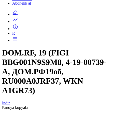
Abonelik al
R
DOM.RF, 19 (FIGI
BBG001N9S9M8, 4-19-00739-
A, ДОМ.РФ19об,
RU000A0JRF37, WKN
A1GR73)
İndir
Panoya kopyala