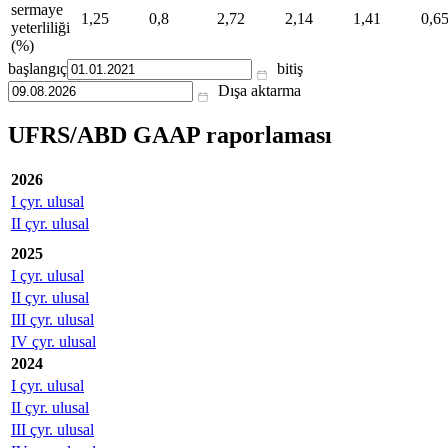
sermaye
1,25
0,8
2,72
2,14
1,41
0,6
yeterliliği
(%)
başlangıç
bitiş
Dışa aktarma
UFRS/ABD GAAP raporlaması
2026
I çyr. ulusal
II çyr. ulusal
2025
I çyr. ulusal
II çyr. ulusal
III çyr. ulusal
IV çyr. ulusal
2024
I çyr. ulusal
II çyr. ulusal
III çyr. ulusal