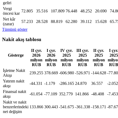
geliri
Vergi
72.805
35.516
107.809
76.448
48.252
20.690
74.8
öncesi kar
Net kâr
57.233
28.528
88.819
62.280
39.112
15.628
65.7
(zarar)
Tümünü göster
Nakit akış tablosu
II çyr.
I çyr.
IV çyr.
III çyr.
II çyr.
I çyr
Gösterge
2026
2026
2025
2025
2025
2025
milyon
milyon
milyon
milyon
milyon
milyo
RUB
RUB
RUB
RUB
RUB
RU
İşletme Nakit
239.255
378.669
-606.980
-526.971
-144.628
-77.8
Akışı
Yatırım nakit
-44.331
-1.179
-286.165
24.870
36.557
-2.052
akışı
Finansal nakit
-61.054
-77.109
352.779
141.866
-48.408
-7.453
akışı
Nakit ve nakit
benzerlerindeki
133.866
300.443
-541.675
-361.338
-158.171
-87.6
net değişim