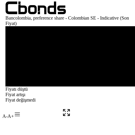
A-
A+