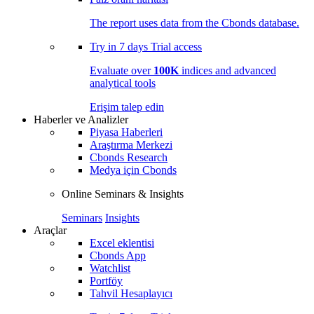
The report uses data from the Cbonds database.
Try in
7 days
Trial access
Evaluate over
100K
indices and advanced
analytical tools
Erişim talep edin
Haberler ve Analizler
Piyasa Haberleri
Araştırma Merkezi
Cbonds Research
Medya için Cbonds
Online Seminars & Insights
Seminars
Insights
Araçlar
Excel eklentisi
Cbonds App
Watchlist
Portföy
Tahvil Hesaplayıcı