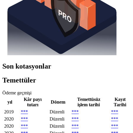
Son kotasyonlar
Temettüler
Ödeme geçmişi
Kâr payı
Temettüsüz
Kayıt
yıl
Dönem
tutarı
işlem tarihi
Tarihi
2019
***
Düzenli
***
***
2020
***
Düzenli
***
***
2020
***
Düzenli
***
***