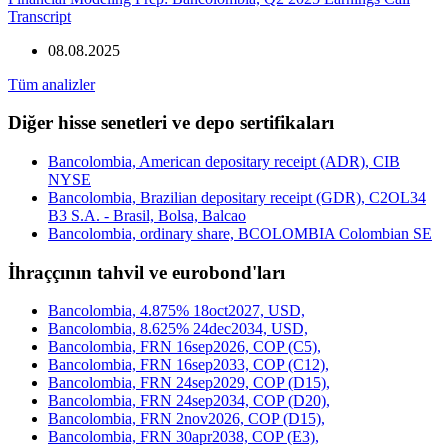
Transcript
08.08.2025
Tüm analizler
Diğer hisse senetleri ve depo sertifikaları
Bancolombia, American depositary receipt (ADR), CIB
NYSE
Bancolombia, Brazilian depositary receipt (GDR), C2OL34
B3 S.A. - Brasil, Bolsa, Balcao
Bancolombia, ordinary share, BCOLOMBIA Colombian SE
İhraççının tahvil ve eurobond'ları
Bancolombia, 4.875% 18oct2027, USD,
Bancolombia, 8.625% 24dec2034, USD,
Bancolombia, FRN 16sep2026, COP (C5),
Bancolombia, FRN 16sep2033, COP (C12),
Bancolombia, FRN 24sep2029, COP (D15),
Bancolombia, FRN 24sep2034, COP (D20),
Bancolombia, FRN 2nov2026, COP (D15),
Bancolombia, FRN 30apr2038, COP (E3),