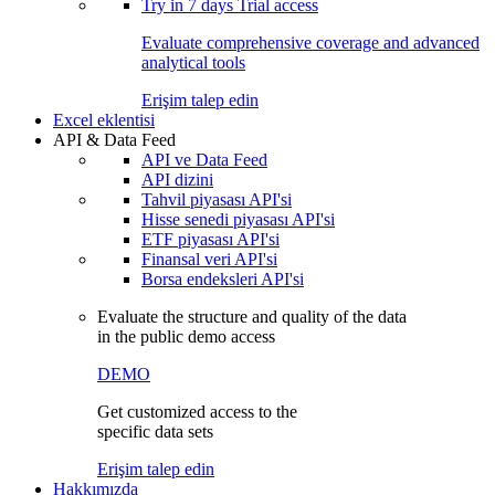
Try in
7 days
Trial access
Evaluate comprehensive coverage and advanced
analytical tools
Erişim talep edin
Excel eklentisi
API & Data Feed
API ve Data Feed
API dizini
Tahvil piyasası API'si
Hisse senedi piyasası API'si
ETF piyasası API'si
Finansal veri API'si
Borsa endeksleri API'si
Evaluate the structure and quality of the data
in the public demo access
DEMO
Get customized access to the
specific data sets
Erişim talep edin
Hakkımızda