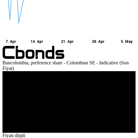
7. Apr
14. Apr
21. Apr
28. Apr
5. May
Bancolombia, preference share - Colombian SE - Indicative (Son
Fiyat)
Ciro
8. Apr
10. Apr
22. Apr
4. May
Fiyatı düştü