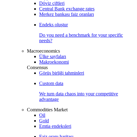
Döviz çiftleri
Central Bank exchange rates
Merkez bankası faiz oranları
Endeks oluştur
Do you need a benchmark for your specific
needs?
Macroeconomics
Ülke sayfaları
Makroekonomi
Consensus
Görüş birliği tahminleri
Custom data
We turn data chaos into your competitive
advantage
Commodities Market
Oil
Gold
Emtia endeksleri
Faiz oranı haritası