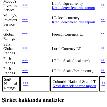
Moody's
LT- foreign currency
Investors
***
***
Kredi derecelendirme raporu
Service
Moody's
LT- local currency
Investors
***
***
Kredi derecelendirme raporu
Service
S&P
Global
***
Foreign Currency LT
***
Ratings
S&P
Global
***
Local Currency LT
***
Ratings
Fitch
***
LT Int. Scale (local curr.)
***
Ratings
Fitch
***
LT Int. Scale (foreign curr.)
***
Ratings
S&P
Colombia National Scale LT
National
***
**
Kredi derecelendirme raporu
Ratings
Şirket hakkında analizler