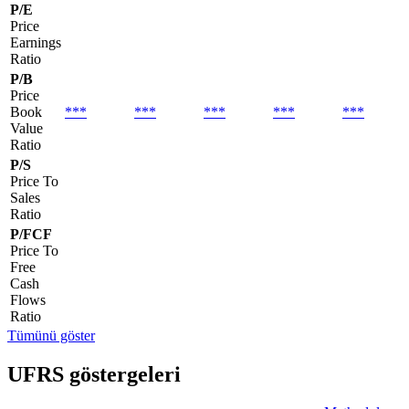
P/E
Price
Earnings
Ratio
P/B
Price
Book
***
***
***
***
***
Value
Ratio
P/S
Price To
Sales
Ratio
P/FCF
Price To
Free
Cash
Flows
Ratio
Tümünü göster
UFRS göstergeleri