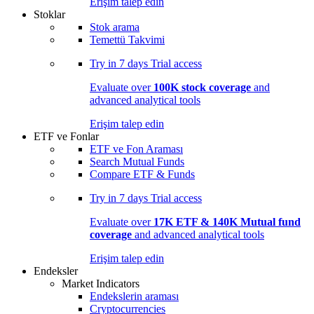
Erişim talep edin
Stoklar
Stok arama
Temettü Takvimi
Try in
7 days
Trial access
Evaluate over
100K stock coverage
and
advanced analytical tools
Erişim talep edin
ETF ve Fonlar
ETF ve Fon Araması
Search Mutual Funds
Compare ETF & Funds
Try in
7 days
Trial access
Evaluate over
17K ETF & 140K Mutual fund
coverage
and advanced analytical tools
Erişim talep edin
Endeksler
Market Indicators
Endekslerin araması
Cryptocurrencies