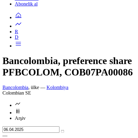
Abonelik al
R
D
Bancolombia, preference share
PFBCOLOM, COB07PA00086
Bancolombia
, ülke —
Kolombiya
Colombian SE
Arşiv
—