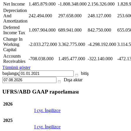
Net Income
1.485.879.000
-1.808.348.000
2.156.326.000
1.828.
Depreciation
And
242.494.000
297.658.000
248.127.000
253.60
Amortization
Deferred
1.097.904.000
689.941.000
842.750.000
655.05
Income Tax
Change In
Working
-2.033.272.000
3.362.775.000
-4.298.192.000
3.114.
Capital
Accounts
-708.038.000
1.495.477.000
-322.140.000
-472.1
Receivables
Tümünü göster
başlangıç
bitiş
Dışa aktar
UFRS/ABD GAAP raporlaması
2026
I çyr. İngilizce
2025
I çyr. İngilizce