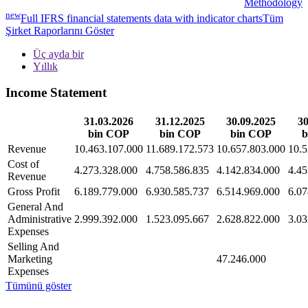
Methodology
new
Full IFRS financial statements data with indicator charts
Tüm
Şirket Raporlarını Göster
Üç ayda bir
Yıllık
Income Statement
31.03.2026
31.12.2025
30.09.2025
30
bin COP
bin COP
bin COP
b
Revenue
10.463.107.000
11.689.172.573
10.657.803.000
10.5
Cost of
4.273.328.000
4.758.586.835
4.142.834.000
4.45
Revenue
Gross Profit
6.189.779.000
6.930.585.737
6.514.969.000
6.07
General And
Administrative
2.999.392.000
1.523.095.667
2.628.822.000
3.03
Expenses
Selling And
Marketing
47.246.000
Expenses
Tümünü göster