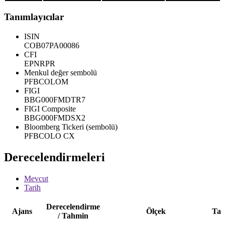
Tanımlayıcılar
ISIN
COB07PA00086
CFI
EPNRPR
Menkul değer sembolü
PFBCOLOM
FIGI
BBG000FMDTR7
FIGI Composite
BBG000FMDSX2
Bloomberg Tickeri (sembolü)
PFBCOLO CX
Derecelendirmeleri
Mevcut
Tarih
Derecelendirme
Ajans
Ölçek
Tar
/ Tahmin