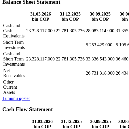
Balance Sheet Statement
31.03.2026
31.12.2025
30.09.2025
30.0
bin COP
bin COP
bin COP
bin
Cash and
Cash
23.328.117.000
22.781.305.736
28.083.114.000
31.355
Equivalents
Short Term
5.253.429.000
5.105.
Investments
Cash and
Short Term
23.328.117.000
22.781.305.736
33.336.543.000
36.460
Investments
Net
26.731.318.000
26.434
Receivables
Other
Current
Assets
Tümünü göster
Cash Flow Statement
31.03.2026
31.12.2025
30.09.2025
30.06
bin COP
bin COP
bin COP
bin