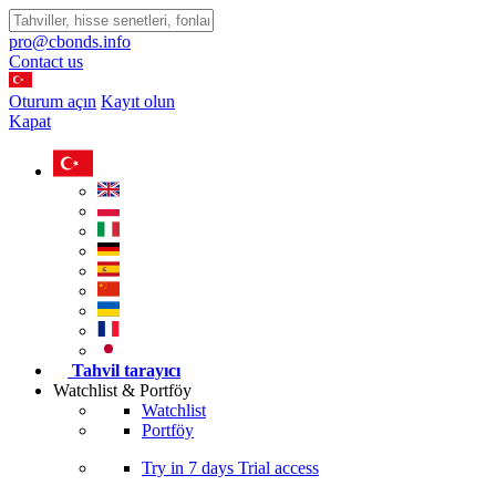
pro@cbonds.info
Contact us
Oturum açın
Kayıt olun
Kapat
Tahvil tarayıcı
Watchlist & Portföy
Watchlist
Portföy
Try in
7 days
Trial access