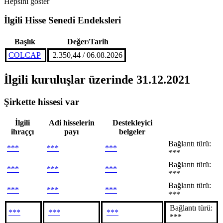
Hepsini göster
İlgili Hisse Senedi Endeksleri
Başlık
Değer/Tarih
COLCAP
2.350,44 / 06.08.2026
İlgili kuruluşlar
üzerinde 31.12.2021
Şirkette hissesi var
İlgili
Adi hisselerin
Destekleyici
ihraççı
payı
belgeler
Bağlantı türü:
***
***
***
***
Bağlantı türü:
***
***
***
***
Bağlantı türü:
***
***
***
***
Bağlantı türü:
***
***
***
***