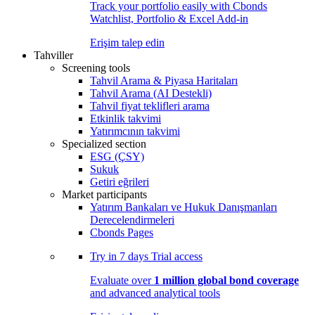
Track your portfolio easily with Cbonds
Watchlist, Portfolio & Excel Add-in
Erişim talep edin
Tahviller
Screening tools
Tahvil Arama & Piyasa Haritaları
Tahvil Arama (AI Destekli)
Tahvil fiyat teklifleri arama
Etkinlik takvimi
Yatırımcının takvimi
Specialized section
ESG (ÇSY)
Sukuk
Getiri eğrileri
Market participants
Yatırım Bankaları ve Hukuk Danışmanları
Derecelendirmeleri
Cbonds Pages
Try in
7 days
Trial access
Evaluate over
1 million global bond coverage
and advanced analytical tools