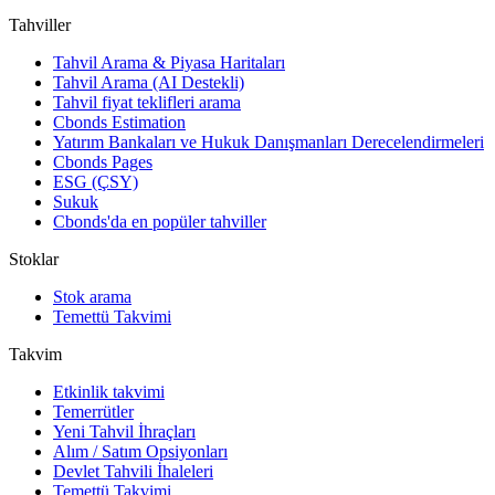
Tahviller
Tahvil Arama & Piyasa Haritaları
Tahvil Arama (AI Destekli)
Tahvil fiyat teklifleri arama
Cbonds Estimation
Yatırım Bankaları ve Hukuk Danışmanları Derecelendirmeleri
Cbonds Pages
ESG (ÇSY)
Sukuk
Cbonds'da en popüler tahviller
Stoklar
Stok arama
Temettü Takvimi
Takvim
Etkinlik takvimi
Temerrütler
Yeni Tahvil İhraçları
Alım / Satım Opsiyonları
Devlet Tahvili İhaleleri
Temettü Takvimi