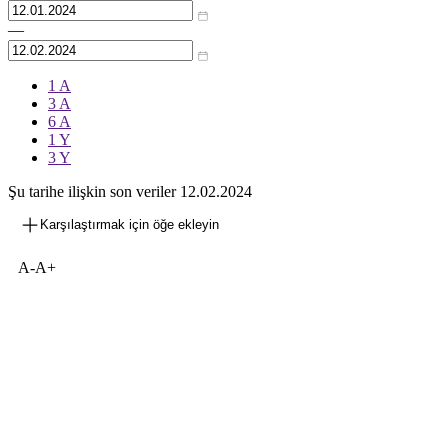
—
1 A
3 A
6 A
1 Y
3 Y
Şu tarihe ilişkin son veriler
12.02.2024
Karşılaştırmak için öğe ekleyin