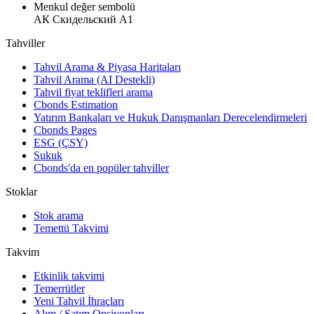
Menkul değer sembolü
АК Скидельский А1
Tahviller
Tahvil Arama & Piyasa Haritaları
Tahvil Arama (AI Destekli)
Tahvil fiyat teklifleri arama
Cbonds Estimation
Yatırım Bankaları ve Hukuk Danışmanları Derecelendirmeleri
Cbonds Pages
ESG (ÇSY)
Sukuk
Cbonds'da en popüler tahviller
Stoklar
Stok arama
Temettü Takvimi
Takvim
Etkinlik takvimi
Temerrütler
Yeni Tahvil İhraçları
Alım / Satım Opsiyonları