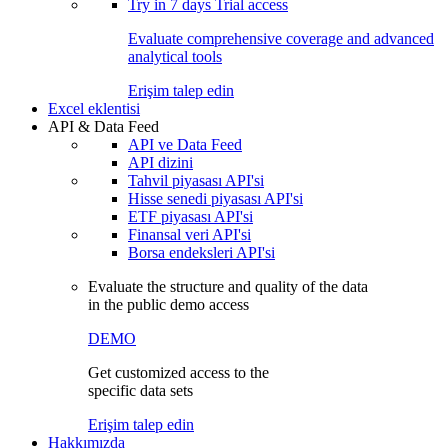
Try in
7 days
Trial access
Evaluate comprehensive coverage and advanced
analytical tools
Erişim talep edin
Excel eklentisi
API & Data Feed
API ve Data Feed
API dizini
Tahvil piyasası API'si
Hisse senedi piyasası API'si
ETF piyasası API'si
Finansal veri API'si
Borsa endeksleri API'si
Evaluate the structure and quality of the data
in the public demo access
DEMO
Get customized access to the
specific data sets
Erişim talep edin
Hakkımızda