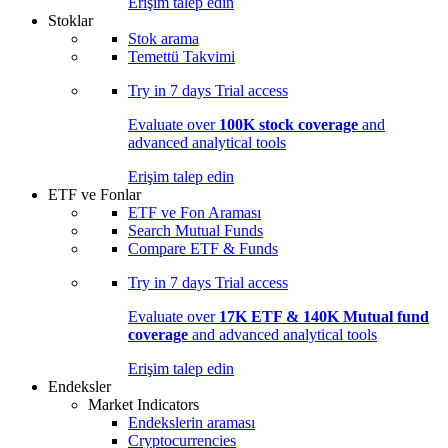
Erişim talep edin
Stoklar
Stok arama
Temettü Takvimi
Try in
7 days
Trial access
Evaluate over
100K stock coverage
and
advanced analytical tools
Erişim talep edin
ETF ve Fonlar
ETF ve Fon Araması
Search Mutual Funds
Compare ETF & Funds
Try in
7 days
Trial access
Evaluate over
17K ETF & 140K Mutual fund
coverage
and advanced analytical tools
Erişim talep edin
Endeksler
Market Indicators
Endekslerin araması
Cryptocurrencies