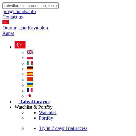
pro@cbonds.info
Contact us
Oturum açın
Kayıt olun
Kapat
Tahvil tarayıcı
Watchlist & Portföy
Watchlist
Portföy
Try in
7 days
Trial access