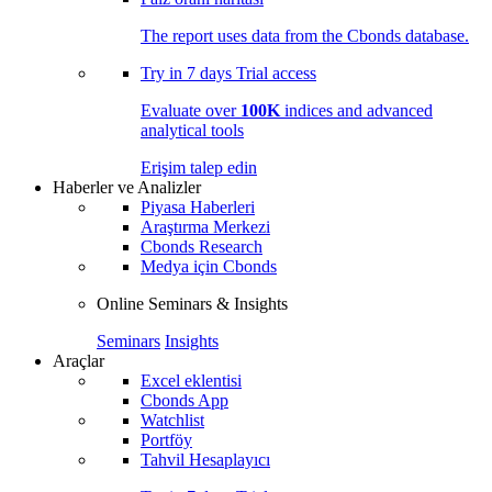
The report uses data from the Cbonds database.
Try in
7 days
Trial access
Evaluate over
100K
indices and advanced
analytical tools
Erişim talep edin
Haberler ve Analizler
Piyasa Haberleri
Araştırma Merkezi
Cbonds Research
Medya için Cbonds
Online Seminars & Insights
Seminars
Insights
Araçlar
Excel eklentisi
Cbonds App
Watchlist
Portföy
Tahvil Hesaplayıcı