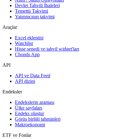
Devlet Tahvili İhaleleri
Temettü Takvimi
Yatırımcının takvimi
Araçlar
Excel eklentisi
Watchlist
Hisse senedi ve tahvil widget'ları
Cbonds App
API
API ve Data Feed
API dizini
Endeksler
Endekslerin araması
Ülke sayfaları
Endeks oluştur
Görüş birliği tahminleri
Makroekonomi
ETF ve Fonlar