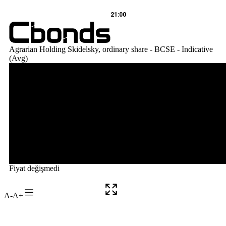
A-
A+