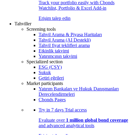
Track your portfolio easily with Cbonds
Watchlist, Portfolio & Excel Add-in
Erişim talep edin
Tahviller
Screening tools
Tahvil Arama & Piyasa Haritaları
Tahvil Arama (AI Destekli)
Tahvil fiyat teklifleri arama
Etkinlik takvimi
Yatırımcının takvimi
Specialized section
ESG (ÇSY)
Sukuk
Getiri eğrileri
Market participants
Yatırım Bankaları ve Hukuk Danışmanları
Derecelendirmeleri
Cbonds Pages
Try in
7 days
Trial access
Evaluate over
1 million global bond coverage
and advanced analytical tools