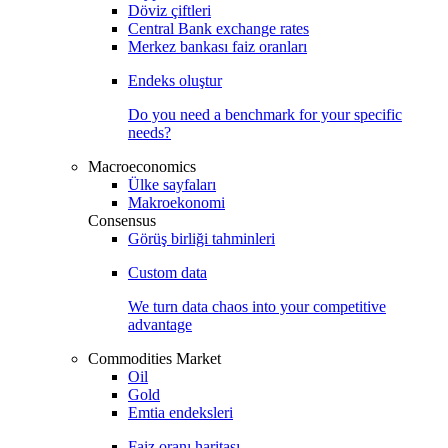
Döviz çiftleri
Central Bank exchange rates
Merkez bankası faiz oranları
Endeks oluştur
Do you need a benchmark for your specific
needs?
Macroeconomics
Ülke sayfaları
Makroekonomi
Consensus
Görüş birliği tahminleri
Custom data
We turn data chaos into your competitive
advantage
Commodities Market
Oil
Gold
Emtia endeksleri
Faiz oranı haritası