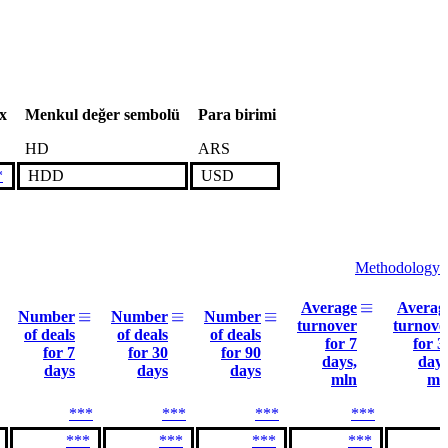
x
Menkul değer sembolü
Para birimi
HD
ARS
*
HDD
USD
Methodology
Average
Averag
Number
Number
Number
turnover
turnove
of deals
of deals
of deals
for 7
for 3
for 7
for 30
for 90
days,
days
days
days
days
mln
ml
***
***
***
***
***
***
***
***