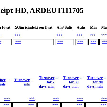
eceipt HD, ARDEUT111705
 Fiyat
ΔGün içindeki son fiyat
Alış/ Satiş
Açılış
Min
Ma
*
***
***
***
***
***
*
***
***
***
***
**
Turnover
Turnover
Turnover
ber
Turnover,
for 7
for 30
for 90
eals
mln
days, mln
days, mln
days, mln
***
***
***
***
***
***
***
***
***
***