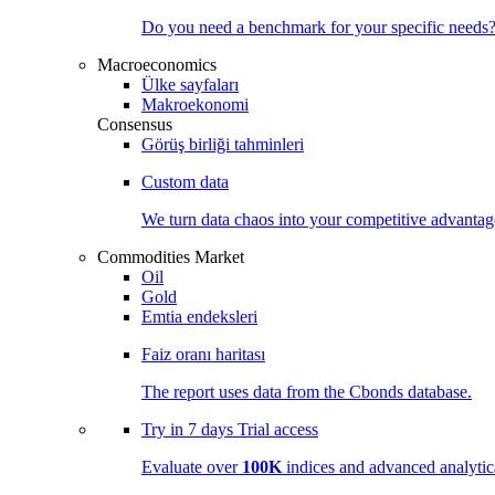
Do you need a benchmark for your specific needs
Macroeconomics
Ülke sayfaları
Makroekonomi
Consensus
Görüş birliği tahminleri
Custom data
We turn data chaos into your competitive
advantag
Commodities Market
Oil
Gold
Emtia endeksleri
Faiz oranı haritası
The report uses data from the Cbonds database.
Try in
7 days
Trial access
Evaluate over
100K
indices and advanced analytica