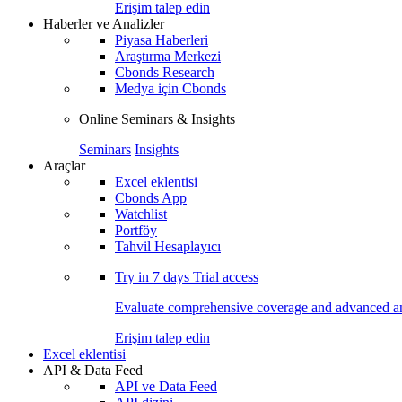
Erişim talep edin
Haberler ve Analizler
Piyasa Haberleri
Araştırma Merkezi
Cbonds Research
Medya için Cbonds
Online Seminars & Insights
Seminars
Insights
Araçlar
Excel eklentisi
Cbonds App
Watchlist
Portföy
Tahvil Hesaplayıcı
Try in
7 days
Trial access
Evaluate comprehensive coverage and advanced ana
Erişim talep edin
Excel eklentisi
API & Data Feed
API ve Data Feed