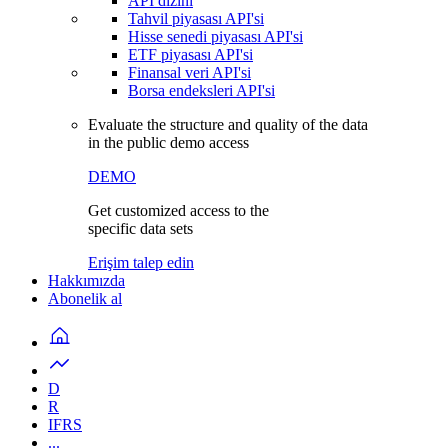
API dizini
Tahvil piyasası API'si
Hisse senedi piyasası API'si
ETF piyasası API'si
Finansal veri API'si
Borsa endeksleri API'si
Evaluate the structure and quality of the data
in the public demo access
DEMO
Get customized access to the
specific data sets
Erişim talep edin
Hakkımızda
Abonelik al
D
R
IFRS
...