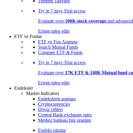
Temettü Takvimi
Try in
7 days
Trial access
Evaluate over
100K stock coverage
and advanced 
Erişim talep edin
ETF ve Fonlar
ETF ve Fon Araması
Search Mutual Funds
Compare ETF & Funds
Try in
7 days
Trial access
Evaluate over
17K ETF & 140K Mutual fund co
Erişim talep edin
Endeksler
Market Indicators
Endekslerin araması
Cryptocurrencies
Döviz çiftleri
Central Bank exchange rates
Merkez bankası faiz oranları
Endeks oluştur