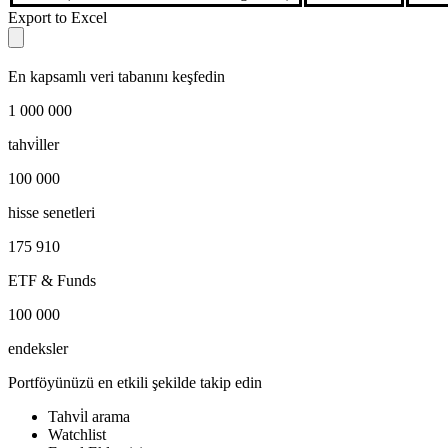
Export to Excel
En kapsamlı veri tabanını keşfedin
1 000 000
tahvi̇ller
100 000
hisse senetleri
175 910
ETF & Funds
100 000
endeksler
Portföyünüzü en etkili şekilde takip edin
Tahvi̇l arama
Watchlist