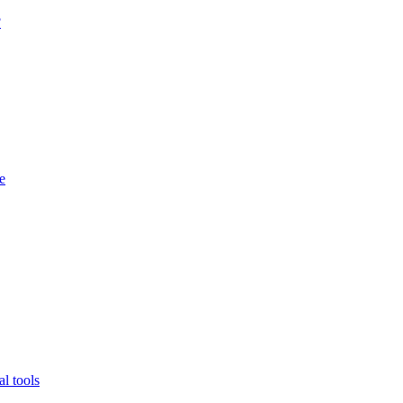
?
e
l tools