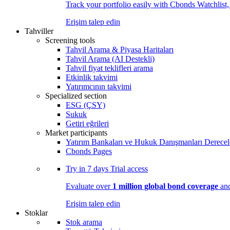
Track your portfolio easily with Cbonds Watchlist
Erişim talep edin
Tahviller
Screening tools
Tahvil Arama & Piyasa Haritaları
Tahvil Arama (AI Destekli)
Tahvil fiyat teklifleri arama
Etkinlik takvimi
Yatırımcının takvimi
Specialized section
ESG (ÇSY)
Sukuk
Getiri eğrileri
Market participants
Yatırım Bankaları ve Hukuk Danışmanları Derecel
Cbonds Pages
Try in
7 days
Trial access
Evaluate over
1 million global bond coverage
and
Erişim talep edin
Stoklar
Stok arama