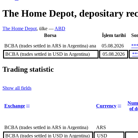
The Home Depot, depositary r
The Home Depot
, ülke —
ABD
Borsa
İşlem tarihi
Son
BCBA (trades settled in ARS in Argentina)
ana
05.08.2026
**
BCBA (trades settled in USD in Argentina)
05.08.2026
**
Trading statistic
Show all fields
Num
Exchange
Currency
of d
BCBA (trades settled in ARS in Argentina)
ARS
BCBA (trades settled in USD in Argentina)
USD