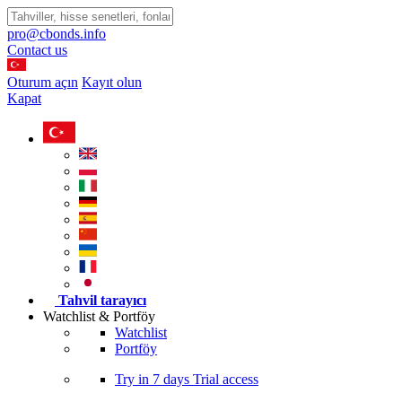
pro@cbonds.info
Contact us
Oturum açın
Kayıt olun
Kapat
Tahvil tarayıcı
Watchlist & Portföy
Watchlist
Portföy
Try in
7 days
Trial access