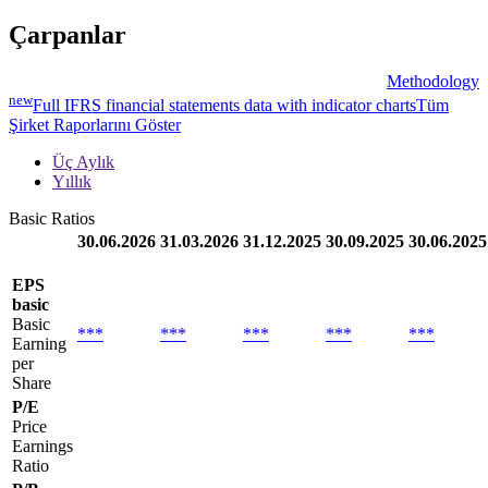
Çarpanlar
Methodology
new
Full IFRS financial statements data with indicator charts
Tüm
Şirket Raporlarını Göster
Üç Aylık
Yıllık
Basic Ratios
30.06.2026
31.03.2026
31.12.2025
30.09.2025
30.06.2025
EPS
basic
Basic
***
***
***
***
***
Earning
per
Share
P/E
Price
Earnings
Ratio