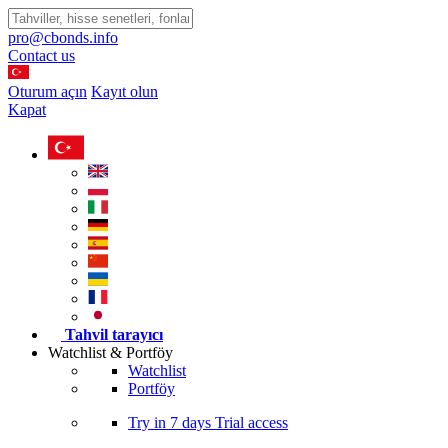
pro@cbonds.info
Contact us
Oturum açın
Kayıt olun
Kapat
Tahvil tarayıcı
Watchlist & Portföy
Watchlist
Portföy
Try in
7 days
Trial access