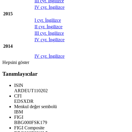
III çyr. İngilizce
IV çyr. İngilizce
2015
I çyr. İngilizce
II çyr. İngilizce
III çyr. İngilizce
IV çyr. İngilizce
2014
IV çyr. İngilizce
Hepsini göster
Tanımlayıcılar
ISIN
ARDEUT110202
CFI
EDSXDR
Menkul değer sembolü
IBM
FIGI
BBG000FSK179
FIGI Composite