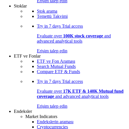
Erişim talep edin
Stoklar
Stok arama
Temettü Takvimi
Try in
7 days
Trial access
Evaluate over
100K stock coverage
and
advanced analytical tools
Erişim talep edin
ETF ve Fonlar
ETF ve Fon Araması
Search Mutual Funds
Compare ETF & Funds
Try in
7 days
Trial access
Evaluate over
17K ETF & 140K Mutual fund
coverage
and advanced analytical tools
Erişim talep edin
Endeksler
Market Indicators
Endekslerin araması
Cryptocurrencies