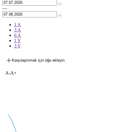
—
1 A
3 A
6 A
1 Y
3 Y
Karşılaştırmak için öğe ekleyin