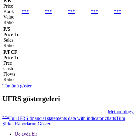
P/B
Price
Book
***
***
***
***
***
Value
Ratio
P/S
Price To
Sales
Ratio
P/FCF
Price To
Free
Cash
Flows
Ratio
Tümünü göster
UFRS göstergeleri
Methodology
new
Full IFRS financial statements data with indicator charts
Tüm
Şirket Raporlarını Göster
Üç ayda bir