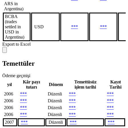
ARS in
Argentina)
BCBA
(trades
settled in
USD
***
***
USD in
Argentina)
Export to Excel
Temettüler
Ödeme geçmişi
Kâr payı
Temettüsüz
Kayıt
yıl
Dönem
tutarı
işlem tarihi
Tarihi
2006
***
Düzenli
***
***
2006
***
Düzenli
***
***
2006
***
Düzenli
***
***
2006
***
Düzenli
***
***
2007
***
Düzenli
***
***