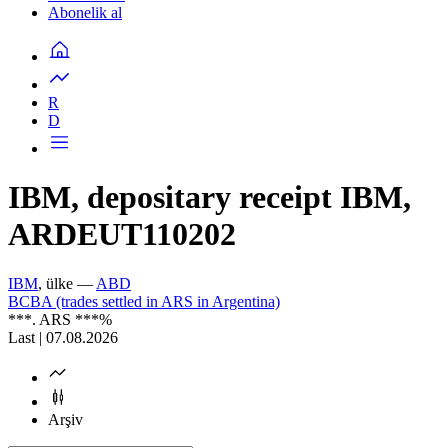
Abonelik al
R
D
IBM, depositary receipt IBM,
ARDEUT110202
IBM
, ülke —
ABD
BCBA (trades settled in ARS in Argentina)
***
. ARS
***
%
Last | 07.08.2026
Arşiv