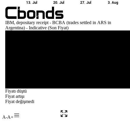
A-
A+