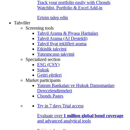
Track your portfolio easily with Cbonds
Watchlist, Portfolio & Excel Add-in
Erişim talep edin
Tahviller
Screening tools
Tahvil Arama & Piyasa Haritaları
Tahvil Arama (AI Destekli)
Tahvil fiyat teklifleri arama
Etkinlik takvimi
Yatırımcının takvimi
Specialized section
ESG (ÇSY)
Sukuk
Getiri eğrileri
Market participants
Yatırım Bankaları ve Hukuk Danışmanları
Derecelendirmeleri
Cbonds Pages
Try in
7 days
Trial access
Evaluate over
1 million global bond coverage
and advanced analytical tools