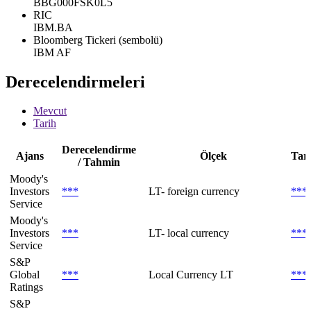
BBG000FSK0L5
RIC
IBM.BA
Bloomberg Tickeri (sembolü)
IBM AF
Derecelendirmeleri
Mevcut
Tarih
Derecelendirme
Ajans
Ölçek
Tar
/ Tahmin
Moody's
Investors
***
LT- foreign currency
***
Service
Moody's
Investors
***
LT- local currency
***
Service
S&P
Global
***
Local Currency LT
***
Ratings
S&P