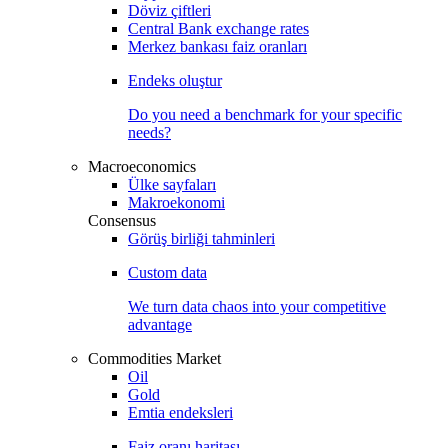
Döviz çiftleri
Central Bank exchange rates
Merkez bankası faiz oranları
Endeks oluştur
Do you need a benchmark for your specific
needs?
Macroeconomics
Ülke sayfaları
Makroekonomi
Consensus
Görüş birliği tahminleri
Custom data
We turn data chaos into your competitive
advantage
Commodities Market
Oil
Gold
Emtia endeksleri
Faiz oranı haritası