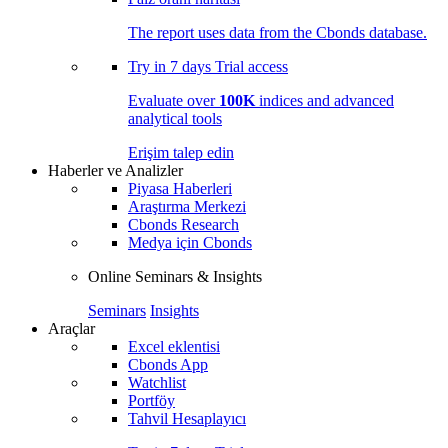
The report uses data from the Cbonds database.
Try in
7 days
Trial access
Evaluate over
100K
indices and advanced
analytical tools
Erişim talep edin
Haberler ve Analizler
Piyasa Haberleri
Araştırma Merkezi
Cbonds Research
Medya için Cbonds
Online Seminars & Insights
Seminars
Insights
Araçlar
Excel eklentisi
Cbonds App
Watchlist
Portföy
Tahvil Hesaplayıcı