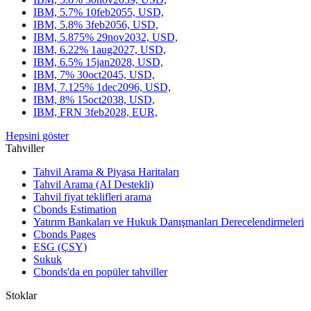
IBM, 5.7% 10feb2055, USD,
IBM, 5.8% 3feb2056, USD,
IBM, 5.875% 29nov2032, USD,
IBM, 6.22% 1aug2027, USD,
IBM, 6.5% 15jan2028, USD,
IBM, 7% 30oct2045, USD,
IBM, 7.125% 1dec2096, USD,
IBM, 8% 15oct2038, USD,
IBM, FRN 3feb2028, EUR,
Hepsini göster
Tahviller
Tahvil Arama & Piyasa Haritaları
Tahvil Arama (AI Destekli)
Tahvil fiyat teklifleri arama
Cbonds Estimation
Yatırım Bankaları ve Hukuk Danışmanları Derecelendirmeleri
Cbonds Pages
ESG (ÇSY)
Sukuk
Cbonds'da en popüler tahviller
Stoklar