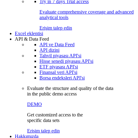
Try in
7 days
Trial access
Evaluate comprehensive coverage and advanced
analytical tools
Erişim talep edin
Excel eklentisi
API & Data Feed
API ve Data Feed
API dizini
Tahvil piyasası API'si
Hisse senedi piyasası API'si
ETF piyasası API'si
Finansal veri API'si
Borsa endeksleri API'si
Evaluate the structure and quality of the data
in the public demo access
DEMO
Get customized access to the
specific data sets
Erişim talep edin
Hakkımızda