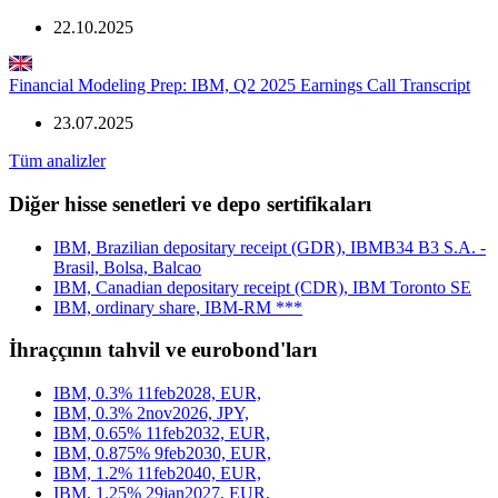
22.10.2025
Financial Modeling Prep: IBM, Q2 2025 Earnings Call Transcript
23.07.2025
Tüm analizler
Diğer hisse senetleri ve depo sertifikaları
IBM, Brazilian depositary receipt (GDR), IBMB34 B3 S.A. -
Brasil, Bolsa, Balcao
IBM, Canadian depositary receipt (CDR), IBM Toronto SE
IBM, ordinary share, IBM-RM ***
İhraççının tahvil ve eurobond'ları
IBM, 0.3% 11feb2028, EUR,
IBM, 0.3% 2nov2026, JPY,
IBM, 0.65% 11feb2032, EUR,
IBM, 0.875% 9feb2030, EUR,
IBM, 1.2% 11feb2040, EUR,
IBM, 1.25% 29jan2027, EUR,