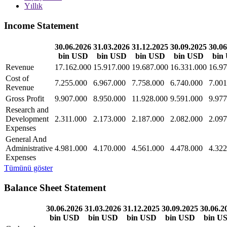
Yıllık
Income Statement
30.06.2026
31.03.2026
31.12.2025
30.09.2025
30.06
bin USD
bin USD
bin USD
bin USD
bin
Revenue
17.162.000
15.917.000
19.687.000
16.331.000
16.97
Cost of
7.255.000
6.967.000
7.758.000
6.740.000
7.001
Revenue
Gross Profit
9.907.000
8.950.000
11.928.000
9.591.000
9.977
Research and
Development
2.311.000
2.173.000
2.187.000
2.082.000
2.097
Expenses
General And
Administrative
4.981.000
4.170.000
4.561.000
4.478.000
4.322
Expenses
Tümünü göster
Balance Sheet Statement
30.06.2026
31.03.2026
31.12.2025
30.09.2025
30.06.2
bin USD
bin USD
bin USD
bin USD
bin U