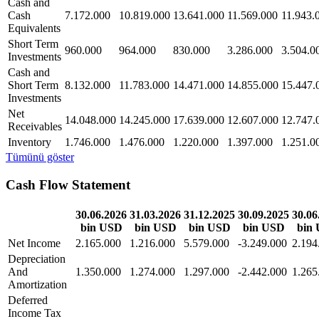
Cash and
Cash
7.172.000
10.819.000
13.641.000
11.569.000
11.943.
Equivalents
Short Term
960.000
964.000
830.000
3.286.000
3.504.0
Investments
Cash and
Short Term
8.132.000
11.783.000
14.471.000
14.855.000
15.447.
Investments
Net
14.048.000
14.245.000
17.639.000
12.607.000
12.747.
Receivables
Inventory
1.746.000
1.476.000
1.220.000
1.397.000
1.251.0
Tümünü göster
Cash Flow Statement
30.06.2026
31.03.2026
31.12.2025
30.09.2025
30.06
bin USD
bin USD
bin USD
bin USD
bin
Net Income
2.165.000
1.216.000
5.579.000
-3.249.000
2.194
Depreciation
And
1.350.000
1.274.000
1.297.000
-2.442.000
1.265
Amortization
Deferred
Income Tax