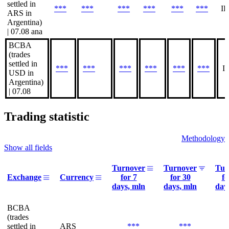
settled in
***
***
***
***
***
***
I
ARS in
Argentina)
| 07.08
ana
BCBA
(trades
settled in
***
***
***
***
***
***
I
USD in
Argentina)
| 07.08
Trading statistic
Methodology
Show all fields
Turnover
Turnover
Tur
Exchange
Currency
for 7
for 30
fo
days, mln
days, mln
day
BCBA
(trades
settled in
ARS
***
***