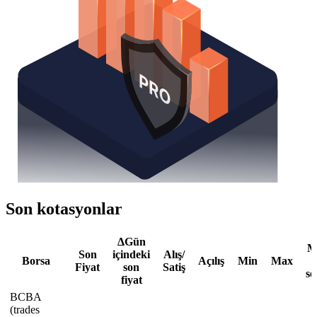
Son kotasyonlar
ΔGün
M
Son
içindeki
Alış/
Borsa
Açılış
Min
Max
Fiyat
son
Satiş
se
fiyat
BCBA
(trades