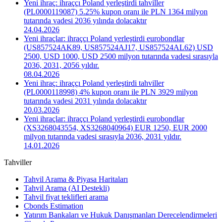
Yeni ihraç: ihraççı Poland yerleştirdi tahviller
(PL0000119087) 5.25% kupon oranı ile PLN 1364 milyon
tutarında vadesi 2036 yılında dolacaktır
24.04.2026
Yeni ihraçlar: ihraççı Poland yerleştirdi eurobondlar
(US857524AK89, US857524AJ17, US857524AL62) USD
2500, USD 1000, USD 2500 milyon tutarında vadesi sırasıyla
2036, 2031, 2056 yıldır.
08.04.2026
Yeni ihraç: ihraççı Poland yerleştirdi tahviller
(PL0000118998) 4% kupon oranı ile PLN 3929 milyon
tutarında vadesi 2031 yılında dolacaktır
20.03.2026
Yeni ihraçlar: ihraççı Poland yerleştirdi eurobondlar
(XS3268043554, XS3268040964) EUR 1250, EUR 2000
milyon tutarında vadesi sırasıyla 2036, 2031 yıldır.
14.01.2026
Tahviller
Tahvil Arama & Piyasa Haritaları
Tahvil Arama (AI Destekli)
Tahvil fiyat teklifleri arama
Cbonds Estimation
Yatırım Bankaları ve Hukuk Danışmanları Derecelendirmeleri