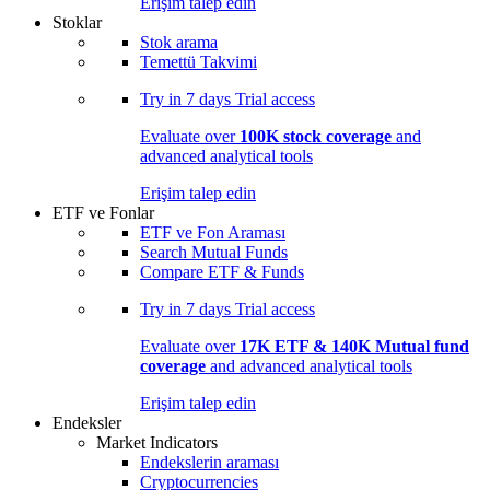
Erişim talep edin
Stoklar
Stok arama
Temettü Takvimi
Try in
7 days
Trial access
Evaluate over
100K stock coverage
and
advanced analytical tools
Erişim talep edin
ETF ve Fonlar
ETF ve Fon Araması
Search Mutual Funds
Compare ETF & Funds
Try in
7 days
Trial access
Evaluate over
17K ETF & 140K Mutual fund
coverage
and advanced analytical tools
Erişim talep edin
Endeksler
Market Indicators
Endekslerin araması
Cryptocurrencies