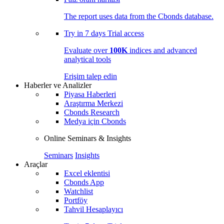
The report uses data from the Cbonds database.
Try in
7 days
Trial access
Evaluate over
100K
indices and advanced
analytical tools
Erişim talep edin
Haberler ve Analizler
Piyasa Haberleri
Araştırma Merkezi
Cbonds Research
Medya için Cbonds
Online Seminars & Insights
Seminars
Insights
Araçlar
Excel eklentisi
Cbonds App
Watchlist
Portföy
Tahvil Hesaplayıcı