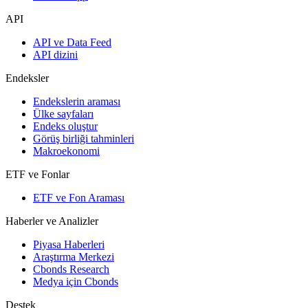
API
API ve Data Feed
API dizini
Endeksler
Endekslerin araması
Ülke sayfaları
Endeks oluştur
Görüş birliği tahminleri
Makroekonomi
ETF ve Fonlar
ETF ve Fon Araması
Haberler ve Analizler
Piyasa Haberleri
Araştırma Merkezi
Cbonds Research
Medya için Cbonds
Destek