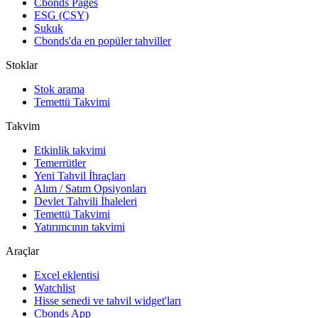
Cbonds Pages
ESG (ÇSY)
Sukuk
Cbonds'da en popüler tahviller
Stoklar
Stok arama
Temettü Takvimi
Takvim
Etkinlik takvimi
Temerrütler
Yeni Tahvil İhraçları
Alım / Satım Opsiyonları
Devlet Tahvili İhaleleri
Temettü Takvimi
Yatırımcının takvimi
Araçlar
Excel eklentisi
Watchlist
Hisse senedi ve tahvil widget'ları
Cbonds App