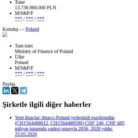
Tutar
13.736.966.000 PLN
М/S&P/F
***
/
***
/
***
Kuruluş —
Poland
Tam isim
Ministry of Finance of Poland
Ülke
Poland
М/S&P/F
***
/
***
/
***
Paylaş
Şirketle ilgili diğer haberler
Yeni ihraçlar: ihraççı Poland yerleştirdi eurobondlar
(CH1564488612, CH1564488596) CHF 240, CHF 485
milyon tutarında vadesi sırasıyla 2036, 2029 yıldır.
25.05.2026