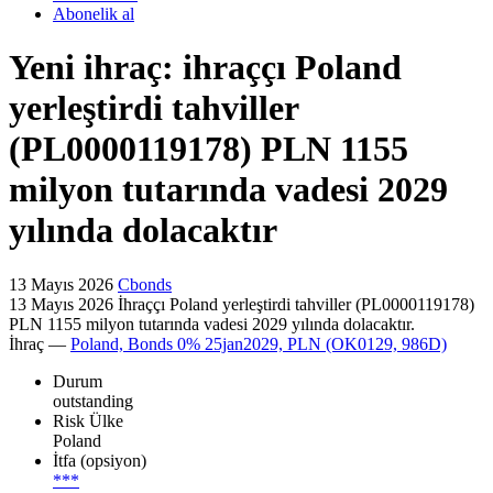
Abonelik al
Yeni ihraç: ihraççı Poland
yerleştirdi tahviller
(PL0000119178) PLN 1155
milyon tutarında vadesi 2029
yılında dolacaktır
13 Mayıs 2026
Cbonds
13 Mayıs 2026 İhraççı Poland yerleştirdi tahviller (PL0000119178)
PLN 1155 milyon tutarında vadesi 2029 yılında dolacaktır.
İhraç —
Poland, Bonds 0% 25jan2029, PLN (OK0129, 986D)
Durum
outstanding
Risk Ülke
Poland
İtfa (opsiyon)
***