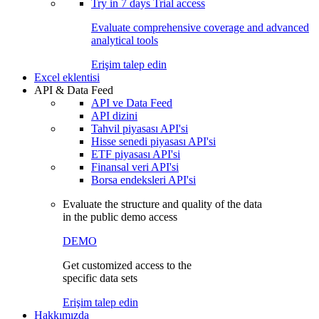
Try in
7 days
Trial access
Evaluate comprehensive coverage and advanced
analytical tools
Erişim talep edin
Excel eklentisi
API & Data Feed
API ve Data Feed
API dizini
Tahvil piyasası API'si
Hisse senedi piyasası API'si
ETF piyasası API'si
Finansal veri API'si
Borsa endeksleri API'si
Evaluate the structure and quality of the data
in the public demo access
DEMO
Get customized access to the
specific data sets
Erişim talep edin
Hakkımızda