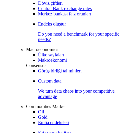
Döviz çiftleri
Central Bank exchange rates
Merkez bankası faiz oranları
Endeks oluştur
Do you need a benchmark for your specific
needs?
Macroeconomics
Ülke sayfaları
Makroekonomi
Consensus
Görüş birliği tahminleri
Custom data
We turn data chaos into your competitive
advantage
Commodities Market
Oil
Gold
Emtia endeksleri
Faiz oranı haritası