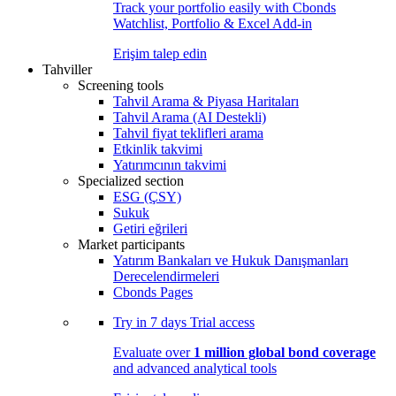
Track your portfolio easily with Cbonds
Watchlist, Portfolio & Excel Add-in
Erişim talep edin
Tahviller
Screening tools
Tahvil Arama & Piyasa Haritaları
Tahvil Arama (AI Destekli)
Tahvil fiyat teklifleri arama
Etkinlik takvimi
Yatırımcının takvimi
Specialized section
ESG (ÇSY)
Sukuk
Getiri eğrileri
Market participants
Yatırım Bankaları ve Hukuk Danışmanları
Derecelendirmeleri
Cbonds Pages
Try in
7 days
Trial access
Evaluate over
1 million global bond coverage
and advanced analytical tools