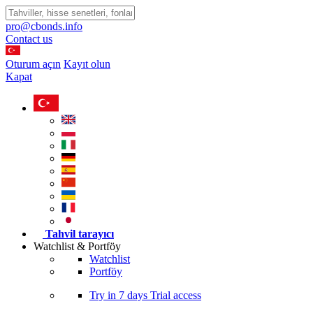
pro@cbonds.info
Contact us
Oturum açın
Kayıt olun
Kapat
Tahvil tarayıcı
Watchlist & Portföy
Watchlist
Portföy
Try in
7 days
Trial access