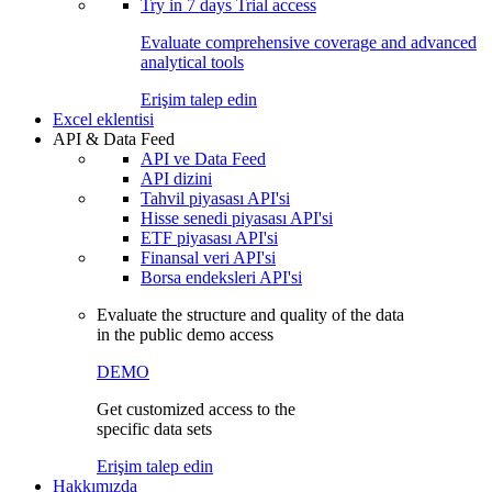
Try in
7 days
Trial access
Evaluate comprehensive coverage and advanced
analytical tools
Erişim talep edin
Excel eklentisi
API & Data Feed
API ve Data Feed
API dizini
Tahvil piyasası API'si
Hisse senedi piyasası API'si
ETF piyasası API'si
Finansal veri API'si
Borsa endeksleri API'si
Evaluate the structure and quality of the data
in the public demo access
DEMO
Get customized access to the
specific data sets
Erişim talep edin
Hakkımızda