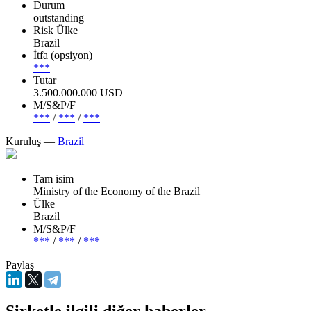
Durum
outstanding
Risk Ülke
Brazil
İtfa (opsiyon)
***
Tutar
3.500.000.000 USD
М/S&P/F
***
/
***
/
***
Kuruluş —
Brazil
Tam isim
Ministry of the Economy of the Brazil
Ülke
Brazil
М/S&P/F
***
/
***
/
***
Paylaş
Şirketle ilgili diğer haberler