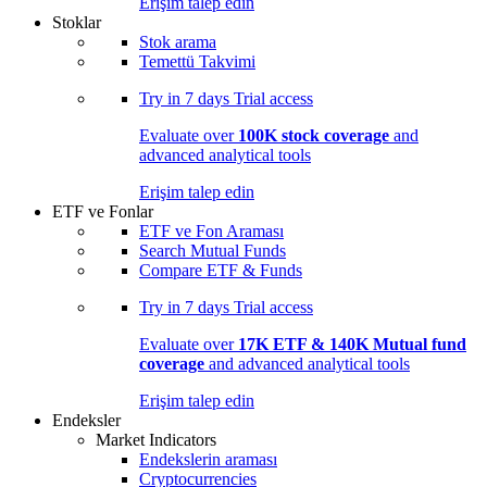
Erişim talep edin
Stoklar
Stok arama
Temettü Takvimi
Try in
7 days
Trial access
Evaluate over
100K stock coverage
and
advanced analytical tools
Erişim talep edin
ETF ve Fonlar
ETF ve Fon Araması
Search Mutual Funds
Compare ETF & Funds
Try in
7 days
Trial access
Evaluate over
17K ETF & 140K Mutual fund
coverage
and advanced analytical tools
Erişim talep edin
Endeksler
Market Indicators
Endekslerin araması
Cryptocurrencies