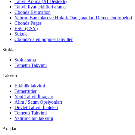
Tahvil Arama (AI Destekli)
Tahvil fiyat teklifleri arama
Cbonds Estimation
Yatırım Bankaları ve Hukuk Danışmanları Derecelendirmeleri
Cbonds Pages
ESG (ÇSY)
Sukuk
Cbonds'da en popüler tahviller
Stoklar
Stok arama
Temettü Takvimi
Takvim
Etkinlik takvimi
Temerrütler
Yeni Tahvil İhraçları
Alım / Satım Opsiyonları
Devlet Tahvili İhaleleri
Temettü Takvimi
Yatırımcının takvimi
Araçlar