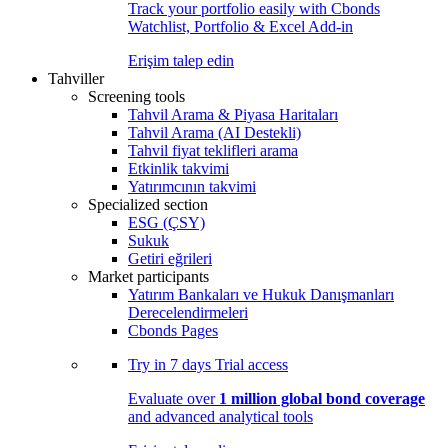
Track your portfolio easily with Cbonds
Watchlist, Portfolio & Excel Add-in
Erişim talep edin
Tahviller
Screening tools
Tahvil Arama & Piyasa Haritaları
Tahvil Arama (AI Destekli)
Tahvil fiyat teklifleri arama
Etkinlik takvimi
Yatırımcının takvimi
Specialized section
ESG (ÇSY)
Sukuk
Getiri eğrileri
Market participants
Yatırım Bankaları ve Hukuk Danışmanları
Derecelendirmeleri
Cbonds Pages
Try in
7 days
Trial access
Evaluate over
1 million global bond coverage
and advanced analytical tools