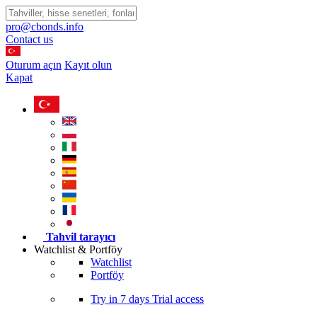
pro@cbonds.info
Contact us
Oturum açın
Kayıt olun
Kapat
Tahvil tarayıcı
Watchlist & Portföy
Watchlist
Portföy
Try in
7 days
Trial access