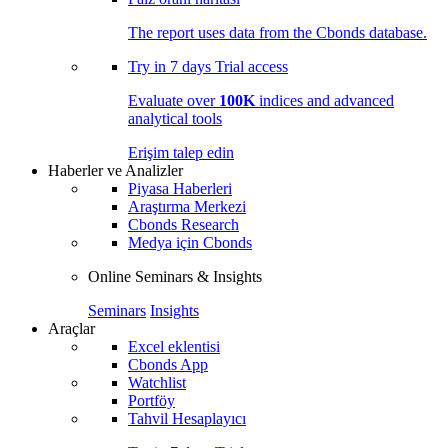
The report uses data from the Cbonds database.
Try in
7 days
Trial access
Evaluate over
100K
indices and advanced
analytical tools
Erişim talep edin
Haberler ve Analizler
Piyasa Haberleri
Araştırma Merkezi
Cbonds Research
Medya için Cbonds
Online Seminars & Insights
Seminars
Insights
Araçlar
Excel eklentisi
Cbonds App
Watchlist
Portföy
Tahvil Hesaplayıcı