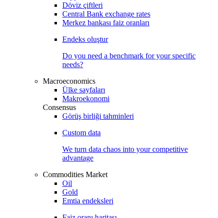
Döviz çiftleri
Central Bank exchange rates
Merkez bankası faiz oranları
Endeks oluştur
Do you need a benchmark for your specific
needs?
Macroeconomics
Ülke sayfaları
Makroekonomi
Consensus
Görüş birliği tahminleri
Custom data
We turn data chaos into your competitive
advantage
Commodities Market
Oil
Gold
Emtia endeksleri
Faiz oranı haritası