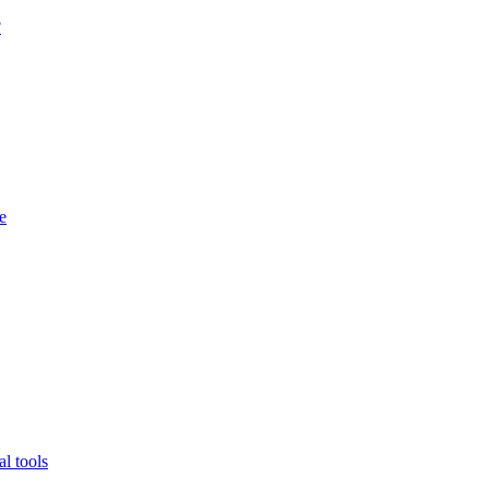
?
e
l tools