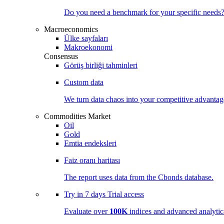
Do you need a benchmark for your specific needs
Macroeconomics
Ülke sayfaları
Makroekonomi
Consensus
Görüş birliği tahminleri
Custom data
We turn data chaos into your competitive
advantag
Commodities Market
Oil
Gold
Emtia endeksleri
Faiz oranı haritası
The report uses data from the Cbonds database.
Try in
7 days
Trial access
Evaluate over
100K
indices and advanced analytica