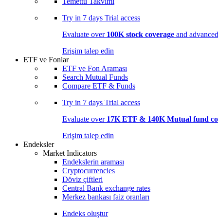
Temettü Takvimi
Try in
7 days
Trial access
Evaluate over
100K stock coverage
and advanced 
Erişim talep edin
ETF ve Fonlar
ETF ve Fon Araması
Search Mutual Funds
Compare ETF & Funds
Try in
7 days
Trial access
Evaluate over
17K ETF & 140K Mutual fund co
Erişim talep edin
Endeksler
Market Indicators
Endekslerin araması
Cryptocurrencies
Döviz çiftleri
Central Bank exchange rates
Merkez bankası faiz oranları
Endeks oluştur