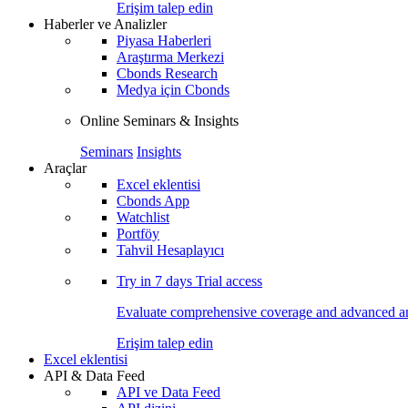
Erişim talep edin
Haberler ve Analizler
Piyasa Haberleri
Araştırma Merkezi
Cbonds Research
Medya için Cbonds
Online Seminars & Insights
Seminars
Insights
Araçlar
Excel eklentisi
Cbonds App
Watchlist
Portföy
Tahvil Hesaplayıcı
Try in
7 days
Trial access
Evaluate comprehensive coverage and advanced ana
Erişim talep edin
Excel eklentisi
API & Data Feed
API ve Data Feed