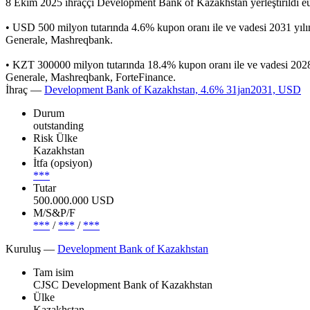
8 Ekim 2025 ihraççı Development Bank of Kazakhstan yerleştirild
• USD 500 milyon tutarında 4.6% kupon oranı ile ve vadesi 2031 yılın
Generale, Mashreqbank.
• KZT 300000 milyon tutarında 18.4% kupon oranı ile ve vadesi 2028 
Generale, Mashreqbank, ForteFinance.
İhraç —
Development Bank of Kazakhstan, 4.6% 31jan2031, USD
Durum
outstanding
Risk Ülke
Kazakhstan
İtfa (opsiyon)
***
Tutar
500.000.000 USD
М/S&P/F
***
/
***
/
***
Kuruluş —
Development Bank of Kazakhstan
Tam isim
CJSC Development Bank of Kazakhstan
Ülke
Kazakhstan