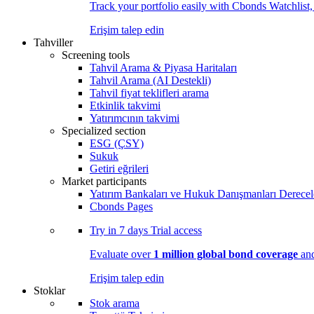
Track your portfolio easily with Cbonds Watchlist
Erişim talep edin
Tahviller
Screening tools
Tahvil Arama & Piyasa Haritaları
Tahvil Arama (AI Destekli)
Tahvil fiyat teklifleri arama
Etkinlik takvimi
Yatırımcının takvimi
Specialized section
ESG (ÇSY)
Sukuk
Getiri eğrileri
Market participants
Yatırım Bankaları ve Hukuk Danışmanları Derecel
Cbonds Pages
Try in
7 days
Trial access
Evaluate over
1 million global bond coverage
and
Erişim talep edin
Stoklar
Stok arama