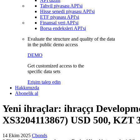
API dizini
Tahvil piyasası API'si
Hisse senedi piyasası API'si
ETF piyasası API'si
Finansal veri API'si
Borsa endeksleri API'si
Evaluate the structure and quality of the data
in the public demo access
DEMO
Get customized access to the
specific data sets
Erişim talep edin
Hakkımızda
Abonelik al
Yeni ihraçlar: ihraççı Develop
XS3204113867) USD 500, KZT 3000
14 Ekim 2025
Cbonds