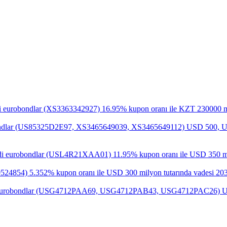
di eurobondlar (XS3363342927) 16.95% kupon oranı ile KZT 230000 mil
eurobondlar (US85325D2E97, XS3465649039, XS3465649112) USD 500, US
tirdi eurobondlar (USL4R21XAA01) 11.95% kupon oranı ile USD 350 mily
70524854) 5.352% kupon oranı ile USD 300 milyon tutarında vadesi 2031
i eurobondlar (USG4712PAA69, USG4712PAB43, USG4712PAC26) USD 