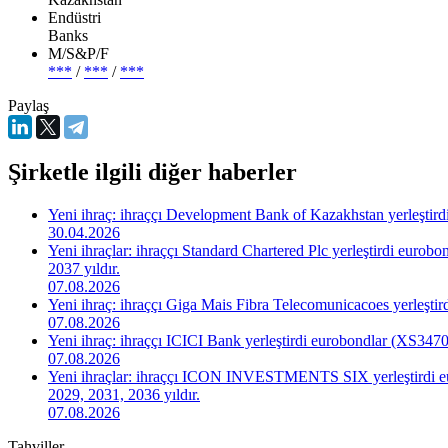
Endüstri
Banks
М/S&P/F
***
/
***
/
***
Paylaş
Şirketle ilgili diğer haberler
Yeni ihraç: ihraççı Development Bank of Kazakhstan yerleştir
30.04.2026
Yeni ihraçlar: ihraççı Standard Chartered Plc yerleştirdi 
2037 yıldır.
07.08.2026
Yeni ihraç: ihraççı Giga Mais Fibra Telecomunicacoes yerleş
07.08.2026
Yeni ihraç: ihraççı ICICI Bank yerleştirdi eurobondlar (XS34
07.08.2026
Yeni ihraçlar: ihraççı ICON INVESTMENTS SIX yerleştird
2029, 2031, 2036 yıldır.
07.08.2026
Tahviller