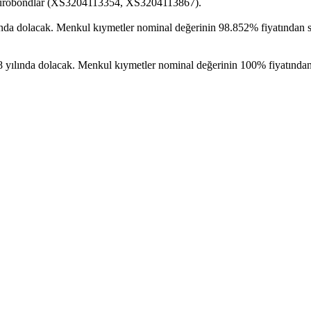
i eurobondlar (XS3204113354, XS3204113867).
da dolacak. Menkul kıymetler nominal değerinin 98.852% fiyatından sat
yılında dolacak. Menkul kıymetler nominal değerinin 100% fiyatından s