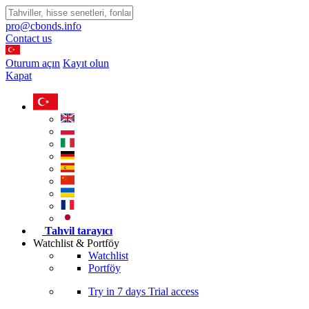
pro@cbonds.info
Contact us
Oturum açın
Kayıt olun
Kapat
Tahvil tarayıcı
Watchlist & Portföy
Watchlist
Portföy
Try in
7 days
Trial access