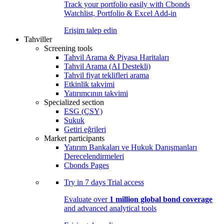
Track your portfolio easily with Cbonds
Watchlist, Portfolio & Excel Add-in
Erişim talep edin
Tahviller
Screening tools
Tahvil Arama & Piyasa Haritaları
Tahvil Arama (AI Destekli)
Tahvil fiyat teklifleri arama
Etkinlik takvimi
Yatırımcının takvimi
Specialized section
ESG (ÇSY)
Sukuk
Getiri eğrileri
Market participants
Yatırım Bankaları ve Hukuk Danışmanları
Derecelendirmeleri
Cbonds Pages
Try in
7 days
Trial access
Evaluate over
1 million global bond coverage
and advanced analytical tools