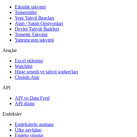
Etkinlik takvimi
Temerrütler
Yeni Tahvil İhraçları
Alım / Satım Opsiyonları
Devlet Tahvili İhaleleri
Temettü Takvimi
Yatırımcının takvimi
Araçlar
Excel eklentisi
Watchlist
Hisse senedi ve tahvil widget'ları
Cbonds App
API
API ve Data Feed
API dizini
Endeksler
Endekslerin araması
Ülke sayfaları
Endeks oluştur