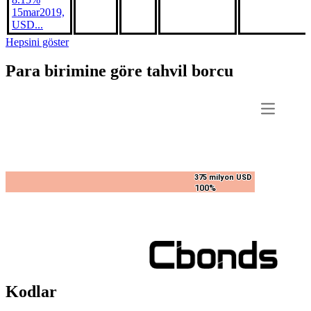
15mar2019,
USD...
Hepsini göster
Para birimine göre tahvil borcu
375 milyon USD
375 milyon USD
100%
100%
Kodlar