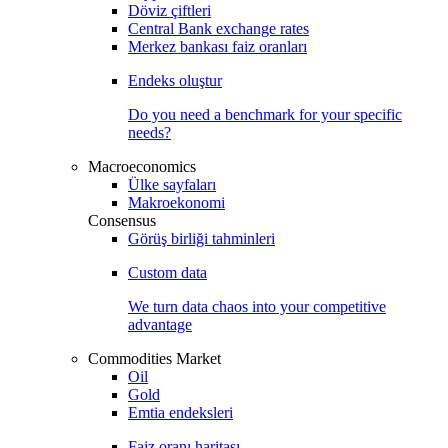
Döviz çiftleri
Central Bank exchange rates
Merkez bankası faiz oranları
Endeks oluştur
Do you need a benchmark for your specific
needs?
Macroeconomics
Ülke sayfaları
Makroekonomi
Consensus
Görüş birliği tahminleri
Custom data
We turn data chaos into your competitive
advantage
Commodities Market
Oil
Gold
Emtia endeksleri
Faiz oranı haritası