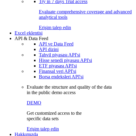
Try in
7 days
Trial access
Evaluate comprehensive coverage and advanced
analytical tools
Erişim talep edin
Excel eklentisi
API & Data Feed
API ve Data Feed
API dizini
Tahvil piyasası API'si
Hisse senedi piyasası API'si
ETF piyasası API'si
Finansal veri API'si
Borsa endeksleri API'si
Evaluate the structure and quality of the data
in the public demo access
DEMO
Get customized access to the
specific data sets
Erişim talep edin
Hakkımızda