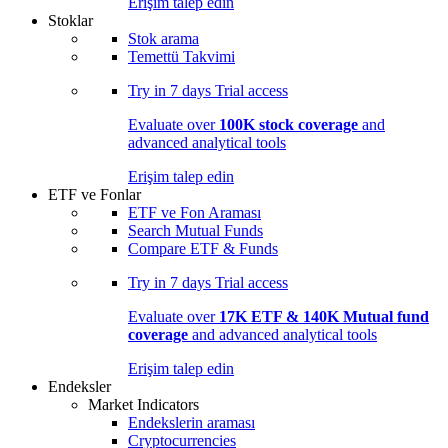
Erişim talep edin
Stoklar
Stok arama
Temettü Takvimi
Try in
7 days
Trial access
Evaluate over
100K stock coverage
and
advanced analytical tools
Erişim talep edin
ETF ve Fonlar
ETF ve Fon Araması
Search Mutual Funds
Compare ETF & Funds
Try in
7 days
Trial access
Evaluate over
17K ETF & 140K Mutual fund
coverage
and advanced analytical tools
Erişim talep edin
Endeksler
Market Indicators
Endekslerin araması
Cryptocurrencies