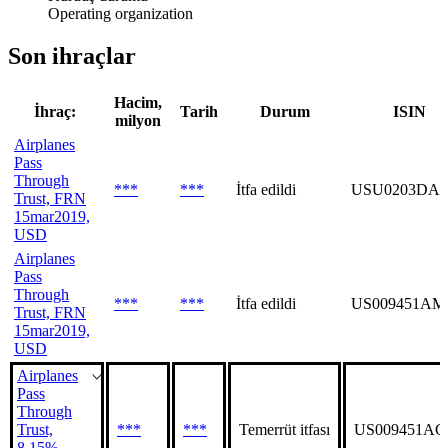
Operating organization
Son ihraçlar
Hacim,
İhraç:
Tarih
Durum
ISIN
milyon
Airplanes
Pass
Through
***
***
İtfa edildi
USU0203DA
Trust, FRN
15mar2019,
USD
Airplanes
Pass
Through
***
***
İtfa edildi
US009451AM
Trust, FRN
15mar2019,
USD
Airplanes
Pass
Through
Trust,
***
***
Temerrüt itfası
US009451AG
8.15%