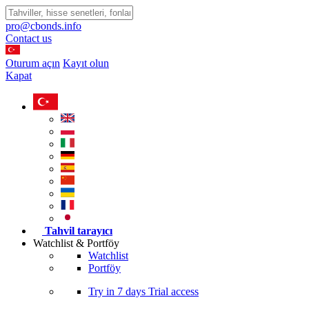
pro@cbonds.info
Contact us
Oturum açın
Kayıt olun
Kapat
Tahvil tarayıcı
Watchlist & Portföy
Watchlist
Portföy
Try in
7 days
Trial access