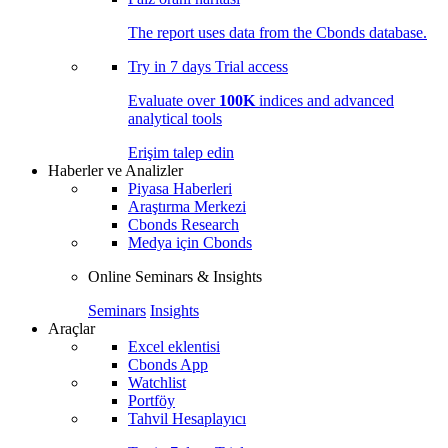
The report uses data from the Cbonds database.
Try in
7 days
Trial access
Evaluate over
100K
indices and advanced
analytical tools
Erişim talep edin
Haberler ve Analizler
Piyasa Haberleri
Araştırma Merkezi
Cbonds Research
Medya için Cbonds
Online Seminars & Insights
Seminars
Insights
Araçlar
Excel eklentisi
Cbonds App
Watchlist
Portföy
Tahvil Hesaplayıcı