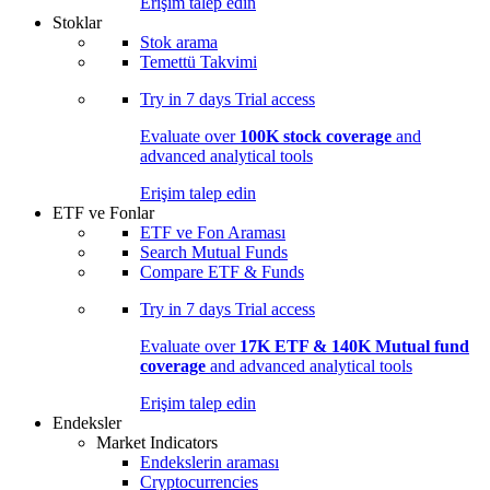
Erişim talep edin
Stoklar
Stok arama
Temettü Takvimi
Try in
7 days
Trial access
Evaluate over
100K stock coverage
and
advanced analytical tools
Erişim talep edin
ETF ve Fonlar
ETF ve Fon Araması
Search Mutual Funds
Compare ETF & Funds
Try in
7 days
Trial access
Evaluate over
17K ETF & 140K Mutual fund
coverage
and advanced analytical tools
Erişim talep edin
Endeksler
Market Indicators
Endekslerin araması
Cryptocurrencies