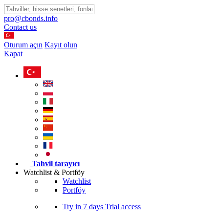
pro@cbonds.info
Contact us
Oturum açın
Kayıt olun
Kapat
Tahvil tarayıcı
Watchlist & Portföy
Watchlist
Portföy
Try in
7 days
Trial access