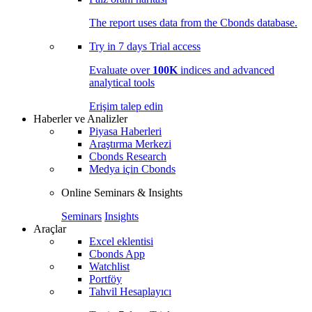
The report uses data from the Cbonds database.
Try in
7 days
Trial access
Evaluate over
100K
indices and advanced
analytical tools
Erişim talep edin
Haberler ve Analizler
Piyasa Haberleri
Araştırma Merkezi
Cbonds Research
Medya için Cbonds
Online Seminars & Insights
Seminars
Insights
Araçlar
Excel eklentisi
Cbonds App
Watchlist
Portföy
Tahvil Hesaplayıcı