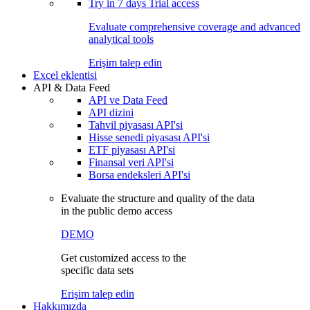
Try in
7 days
Trial access
Evaluate comprehensive coverage and advanced
analytical tools
Erişim talep edin
Excel eklentisi
API & Data Feed
API ve Data Feed
API dizini
Tahvil piyasası API'si
Hisse senedi piyasası API'si
ETF piyasası API'si
Finansal veri API'si
Borsa endeksleri API'si
Evaluate the structure and quality of the data
in the public demo access
DEMO
Get customized access to the
specific data sets
Erişim talep edin
Hakkımızda