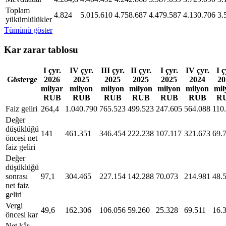
Toplam
4.824
5.015.610
4.758.687
4.479.587
4.130.706
3.
yükümlülükler
Tümünü göster
Kar zarar tablosu
I çyr.
IV çyr.
III çyr.
II çyr.
I çyr.
IV çyr.
I ç
Gösterge
2026
2025
2025
2025
2025
2024
20
milyar
milyon
milyon
milyon
milyon
milyon
mil
RUB
RUB
RUB
RUB
RUB
RUB
R
Faiz geliri
264,4
1.040.790
765.523
499.523
247.605
564.088
110
Değer
düşüklüğü
141
461.351
346.454
222.238
107.117
321.673
69.
öncesi net
faiz geliri
Değer
düşüklüğü
sonrası
97,1
304.465
227.154
142.288
70.073
214.981
48.
net faiz
geliri
Vergi
49,6
162.306
106.056
59.260
25.328
69.511
16.
öncesi kar
Net kâr