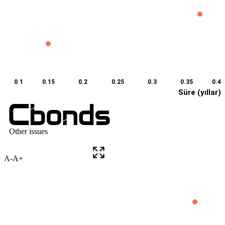
A-
A+