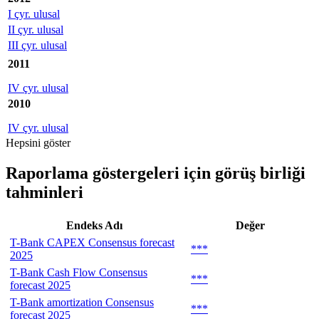
I çyr. ulusal
II çyr. ulusal
III çyr. ulusal
2011
IV çyr. ulusal
2010
IV çyr. ulusal
Hepsini göster
Raporlama göstergeleri için görüş birliği
tahminleri
Endeks Adı
Değer
T-Bank CAPEX Consensus forecast
***
2025
T-Bank Cash Flow Consensus
***
forecast 2025
T-Bank amortization Consensus
***
forecast 2025