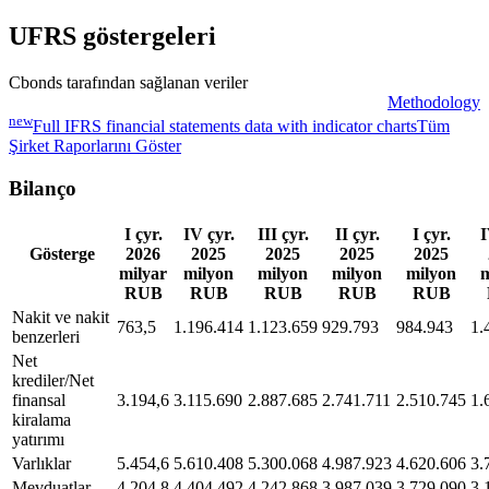
UFRS göstergeleri
Cbonds tarafından sağlanan veriler
Methodology
new
Full IFRS financial statements data with indicator charts
Tüm
Şirket Raporlarını Göster
Bilanço
I çyr.
IV çyr.
III çyr.
II çyr.
I çyr.
I
Gösterge
2026
2025
2025
2025
2025
milyar
milyon
milyon
milyon
milyon
m
RUB
RUB
RUB
RUB
RUB
Nakit ve nakit
763,5
1.196.414
1.123.659
929.793
984.943
1.
benzerleri
Net
krediler/Net
finansal
3.194,6
3.115.690
2.887.685
2.741.711
2.510.745
1.
kiralama
yatırımı
Varlıklar
5.454,6
5.610.408
5.300.068
4.987.923
4.620.606
3.
Mevduatlar
4.204,8
4.404.492
4.242.868
3.987.039
3.729.090
3.