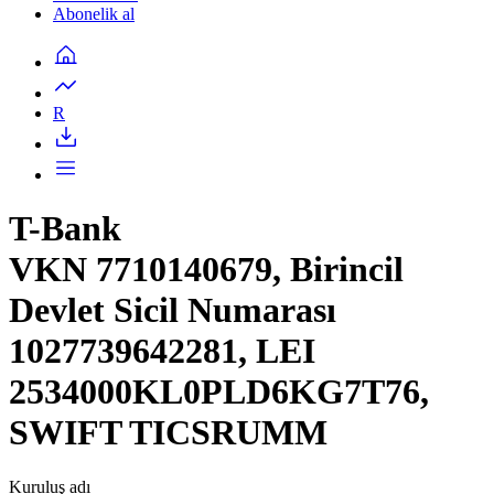
Abonelik al
R
T-Bank
VKN 7710140679, Birincil
Devlet Sicil Numarası
1027739642281, LEI
2534000KL0PLD6KG7T76,
SWIFT TICSRUMM
Kuruluş adı