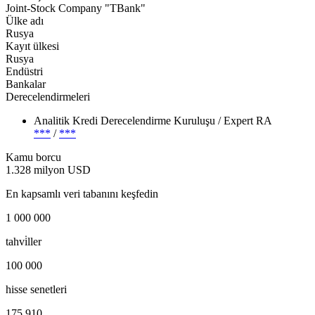
Joint-Stock Company "TBank"
Ülke adı
Rusya
Kayıt ülkesi
Rusya
Endüstri
Bankalar
Derecelendirmeleri
Analitik Kredi Derecelendirme Kuruluşu / Expert RA
***
/
***
Kamu borcu
1.328 milyon USD
En kapsamlı veri tabanını keşfedin
1 000 000
tahvi̇ller
100 000
hisse senetleri
175 910