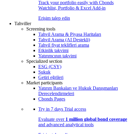
Track your portfolio easily with Cbonds
Watchlist, Portfolio & Excel Add-in
Erişim talep edin
Tahviller
Screening tools
Tahvil Arama & Piyasa Haritaları
Tahvil Arama (AI Destekli)
Tahvil fiyat teklifleri arama
Etkinlik takvimi
Yatırımcının takvimi
Specialized section
ESG (ÇSY)
Sukuk
Getiri eğrileri
Market participants
Yatırım Bankaları ve Hukuk Danışmanları
Derecelendirmeleri
Cbonds Pages
Try in
7 days
Trial access
Evaluate over
1 million global bond coverage
and advanced analytical tools