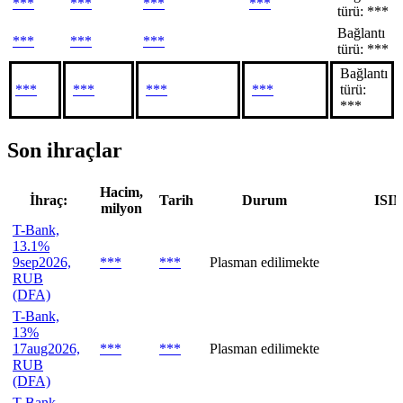
***
***
***
***
türü: ***
Bağlantı
***
***
***
türü: ***
Bağlantı
***
***
***
***
türü:
***
Son ihraçlar
Hacim,
İhraç:
Tarih
Durum
ISI
milyon
T-Bank,
13.1%
9sep2026,
***
***
Plasman edilimekte
RUB
(DFA)
T-Bank,
13%
17aug2026,
***
***
Plasman edilimekte
RUB
(DFA)
T-Bank,