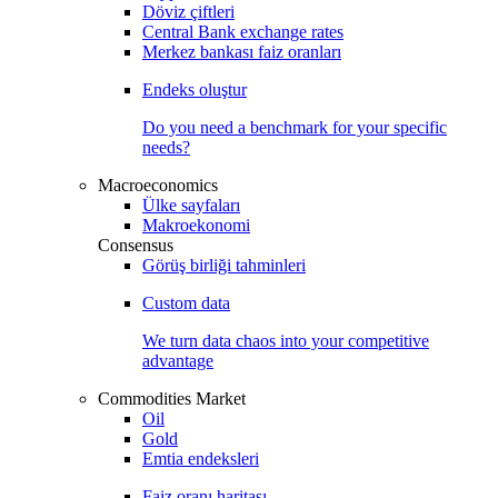
Döviz çiftleri
Central Bank exchange rates
Merkez bankası faiz oranları
Endeks oluştur
Do you need a benchmark for your specific
needs?
Macroeconomics
Ülke sayfaları
Makroekonomi
Consensus
Görüş birliği tahminleri
Custom data
We turn data chaos into your competitive
advantage
Commodities Market
Oil
Gold
Emtia endeksleri
Faiz oranı haritası