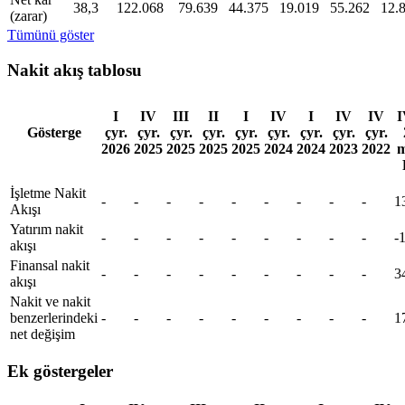
38,3
122.068
79.639
44.375
19.019
55.262
12.
(zarar)
Tümünü göster
Nakit akış tablosu
I
IV
III
II
I
IV
I
IV
IV
I
Gösterge
çyr.
çyr.
çyr.
çyr.
çyr.
çyr.
çyr.
çyr.
çyr.
2026
2025
2025
2025
2025
2024
2024
2023
2022
m
İşletme Nakit
-
-
-
-
-
-
-
-
-
1
Akışı
Yatırım nakit
-
-
-
-
-
-
-
-
-
-
akışı
Finansal nakit
-
-
-
-
-
-
-
-
-
3
akışı
Nakit ve nakit
benzerlerindeki
-
-
-
-
-
-
-
-
-
1
net değişim
Ek göstergeler