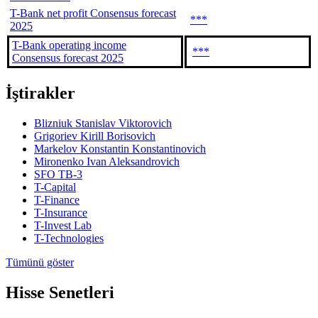
T-Bank net profit Consensus forecast
***
2025
T-Bank operating income
***
Consensus forecast 2025
İştirakler
Blizniuk Stanislav Viktorovich
Grigoriev Kirill Borisovich
Markelov Konstantin Konstantinovich
Mironenko Ivan Aleksandrovich
SFO TB-3
T-Capital
T-Finance
T-Insurance
T-Invest Lab
T-Technologies
Tümünü göster
Hisse Senetleri