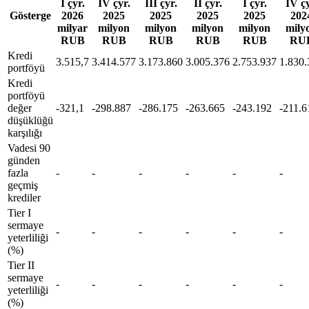
I çyr.
IV çyr.
III çyr.
II çyr.
I çyr.
IV çy
Gösterge
2026
2025
2025
2025
2025
202
milyar
milyon
milyon
milyon
milyon
mily
RUB
RUB
RUB
RUB
RUB
RU
Kredi
3.515,7
3.414.577
3.173.860
3.005.376
2.753.937
1.830.
portföyü
Kredi
portföyü
değer
-321,1
-298.887
-286.175
-263.665
-243.192
-211.6
düşüklüğü
karşılığı
Vadesi 90
günden
fazla
-
-
-
-
-
-
geçmiş
krediler
Tier I
sermaye
-
-
-
-
-
-
yeterliliği
(%)
Tier II
sermaye
-
-
-
-
-
-
yeterliliği
(%)