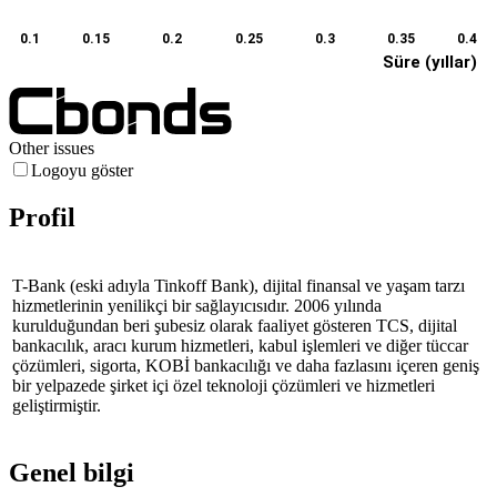
0.1
0.15
0.2
0.25
0.3
0.35
0.4
Süre (yıllar)
Other issues
Logoyu göster
Profil
T-Bank (eski adıyla Tinkoff Bank), dijital finansal ve yaşam tarzı
hizmetlerinin yenilikçi bir sağlayıcısıdır. 2006 yılında
kurulduğundan beri şubesiz olarak faaliyet gösteren TCS, dijital
bankacılık, aracı kurum hizmetleri, kabul işlemleri ve diğer tüccar
çözümleri, sigorta, KOBİ bankacılığı ve daha fazlasını içeren geniş
bir yelpazede
şirket içi
özel teknoloji çözümleri ve hizmetleri
geliştirmiştir.
Genel bilgi