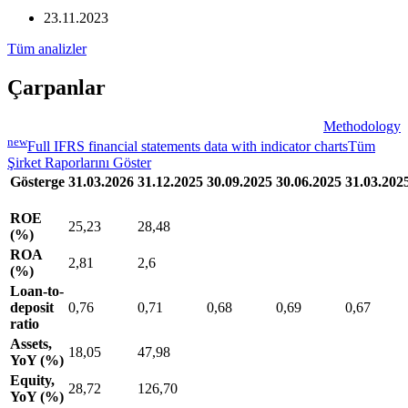
23.11.2023
Tüm analizler
Çarpanlar
Methodology
new
Full IFRS financial statements data with indicator charts
Tüm
Şirket Raporlarını Göster
Gösterge
31.03.2026
31.12.2025
30.09.2025
30.06.2025
31.03.202
ROE
25,23
28,48
(%)
ROA
2,81
2,6
(%)
Loan-to-
deposit
0,76
0,71
0,68
0,69
0,67
ratio
Assets,
18,05
47,98
YoY (%)
Equity,
28,72
126,70
YoY (%)