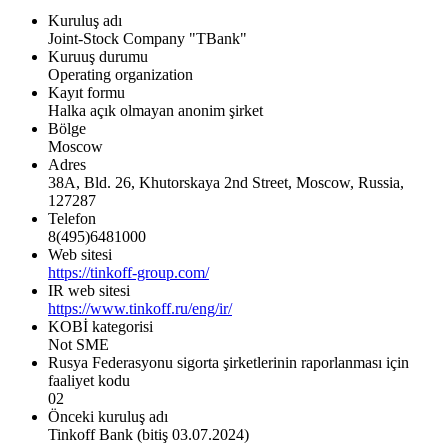
Kuruluş adı
Joint-Stock Company "TBank"
Kuruuş durumu
Operating organization
Kayıt formu
Halka açık olmayan anonim şirket
Bölge
Moscow
Adres
38A, Bld. 26, Khutorskaya 2nd Street, Moscow, Russia,
127287
Telefon
8(495)6481000
Web sitesi
https://tinkoff-group.com/
IR web sitesi
https://www.tinkoff.ru/eng/ir/
KOBİ kategorisi
Not SME
Rusya Federasyonu sigorta şirketlerinin raporlanması için
faaliyet kodu
02
Önceki kuruluş adı
Tinkoff Bank (bitiş 03.07.2024)