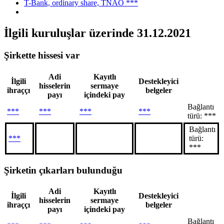
T-Bank, ordinary share, TNAO ***
İlgili kuruluşlar
üzerinde 31.12.2021
Şirkette hissesi var
Adi
Kayıtlı
İlgili
Destekleyici
hisselerin
sermaye
ihraççı
belgeler
payı
içindeki pay
Bağlantı
***
***
***
***
türü: ***
Bağlantı
***
türü:
***
Şirketin çıkarları bulunduğu
Adi
Kayıtlı
İlgili
Destekleyici
hisselerin
sermaye
ihraççı
belgeler
payı
içindeki pay
Bağlantı