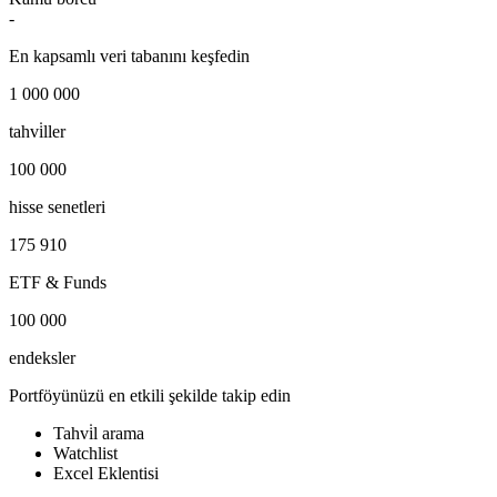
-
En kapsamlı veri tabanını keşfedin
1 000 000
tahvi̇ller
100 000
hisse senetleri
175 910
ETF & Funds
100 000
endeksler
Portföyünüzü en etkili şekilde takip edin
Tahvi̇l arama
Watchlist
Excel Eklentisi