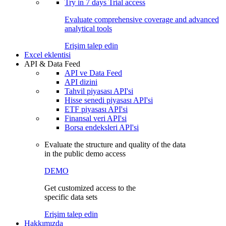
Try in
7 days
Trial access
Evaluate comprehensive coverage and advanced
analytical tools
Erişim talep edin
Excel eklentisi
API & Data Feed
API ve Data Feed
API dizini
Tahvil piyasası API'si
Hisse senedi piyasası API'si
ETF piyasası API'si
Finansal veri API'si
Borsa endeksleri API'si
Evaluate the structure and quality of the data
in the public demo access
DEMO
Get customized access to the
specific data sets
Erişim talep edin
Hakkımızda