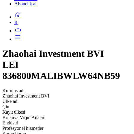
Abonelik al
R
Zhaohai Investment BVI
LEI
836800MALIBWLW64NB59
Kuruluş adı
Zhaohai Investment BVI
Ülke adı
Çin
Kayıt ülkesi
Britanya Virjin Adaları
Endüstri
Profesyonel hizmetler
Kamu borcu