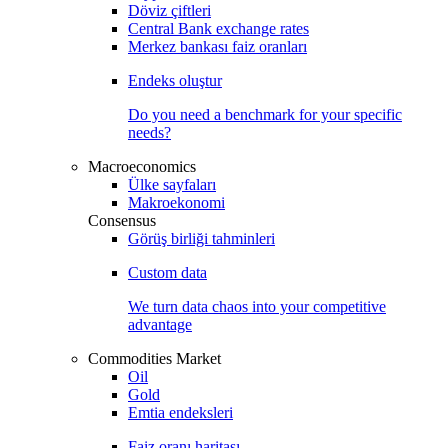
Döviz çiftleri
Central Bank exchange rates
Merkez bankası faiz oranları
Endeks oluştur
Do you need a benchmark for your specific
needs?
Macroeconomics
Ülke sayfaları
Makroekonomi
Consensus
Görüş birliği tahminleri
Custom data
We turn data chaos into your competitive
advantage
Commodities Market
Oil
Gold
Emtia endeksleri
Faiz oranı haritası