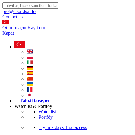
pro@cbonds.info
Contact us
Oturum açın
Kayıt olun
Kapat
Tahvil tarayıcı
Watchlist & Portföy
Watchlist
Portföy
Try in
7 days
Trial access