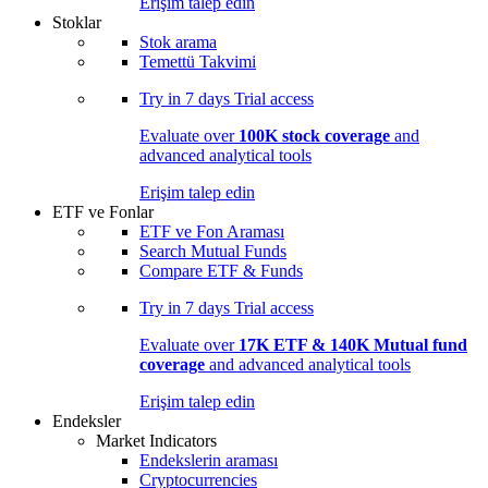
Erişim talep edin
Stoklar
Stok arama
Temettü Takvimi
Try in
7 days
Trial access
Evaluate over
100K stock coverage
and
advanced analytical tools
Erişim talep edin
ETF ve Fonlar
ETF ve Fon Araması
Search Mutual Funds
Compare ETF & Funds
Try in
7 days
Trial access
Evaluate over
17K ETF & 140K Mutual fund
coverage
and advanced analytical tools
Erişim talep edin
Endeksler
Market Indicators
Endekslerin araması
Cryptocurrencies