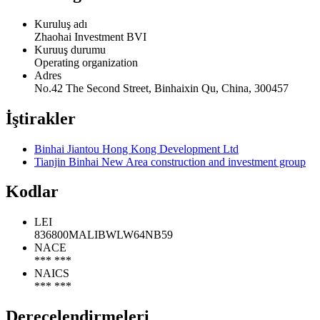
Kuruluş adı
Zhaohai Investment BVI
Kuruuş durumu
Operating organization
Adres
No.42 The Second Street, Binhaixin Qu, China, 300457
İştirakler
Binhai Jiantou Hong Kong Development Ltd
Tianjin Binhai New Area construction and investment group
Kodlar
LEI
836800MALIBWLW64NB59
NACE
*** ***
NAICS
*** ***
Derecelendirmeleri