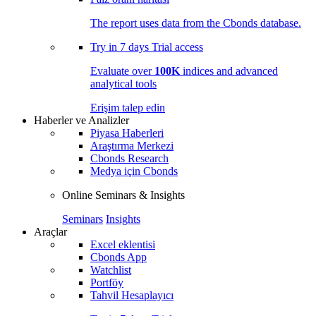
The report uses data from the Cbonds database.
Try in
7 days
Trial access
Evaluate over
100K
indices and advanced
analytical tools
Erişim talep edin
Haberler ve Analizler
Piyasa Haberleri
Araştırma Merkezi
Cbonds Research
Medya için Cbonds
Online Seminars & Insights
Seminars
Insights
Araçlar
Excel eklentisi
Cbonds App
Watchlist
Portföy
Tahvil Hesaplayıcı