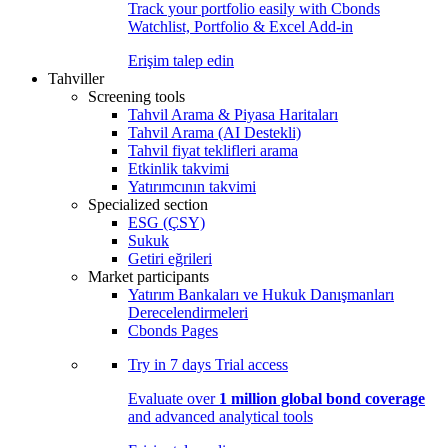
Track your portfolio easily with Cbonds
Watchlist, Portfolio & Excel Add-in
Erişim talep edin
Tahviller
Screening tools
Tahvil Arama & Piyasa Haritaları
Tahvil Arama (AI Destekli)
Tahvil fiyat teklifleri arama
Etkinlik takvimi
Yatırımcının takvimi
Specialized section
ESG (ÇSY)
Sukuk
Getiri eğrileri
Market participants
Yatırım Bankaları ve Hukuk Danışmanları
Derecelendirmeleri
Cbonds Pages
Try in
7 days
Trial access
Evaluate over
1 million global bond coverage
and advanced analytical tools