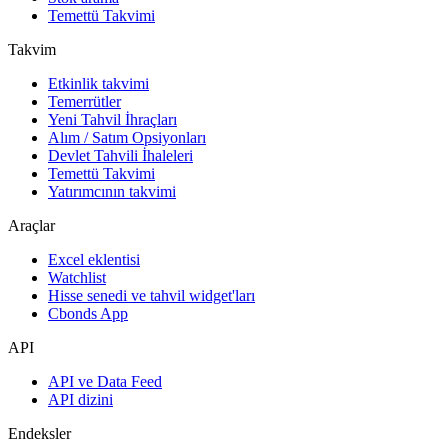
Temettü Takvimi
Takvim
Etkinlik takvimi
Temerrütler
Yeni Tahvil İhraçları
Alım / Satım Opsiyonları
Devlet Tahvili İhaleleri
Temettü Takvimi
Yatırımcının takvimi
Araçlar
Excel eklentisi
Watchlist
Hisse senedi ve tahvil widget'ları
Cbonds App
API
API ve Data Feed
API dizini
Endeksler