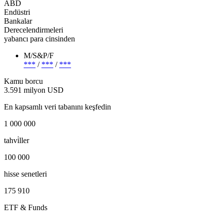
ABD
Endüstri
Bankalar
Derecelendirmeleri
yabancı para cinsinden
M/S&P/F
***
/
***
/
***
Kamu borcu
3.591 milyon USD
En kapsamlı veri tabanını keşfedin
1 000 000
tahvi̇ller
100 000
hisse senetleri
175 910
ETF & Funds