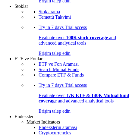
Erişim talep edin
Stoklar
Stok arama
Temettü Takvimi
Try in
7 days
Trial access
Evaluate over
100K stock coverage
and
advanced analytical tools
Erişim talep edin
ETF ve Fonlar
ETF ve Fon Araması
Search Mutual Funds
Compare ETF & Funds
Try in
7 days
Trial access
Evaluate over
17K ETF & 140K Mutual fund
coverage
and advanced analytical tools
Erişim talep edin
Endeksler
Market Indicators
Endekslerin araması
Cryptocurrencies