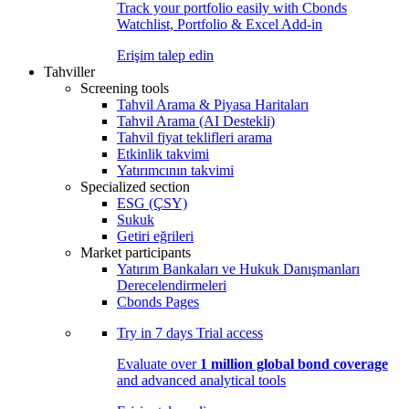
Track your portfolio easily with Cbonds
Watchlist, Portfolio & Excel Add-in
Erişim talep edin
Tahviller
Screening tools
Tahvil Arama & Piyasa Haritaları
Tahvil Arama (AI Destekli)
Tahvil fiyat teklifleri arama
Etkinlik takvimi
Yatırımcının takvimi
Specialized section
ESG (ÇSY)
Sukuk
Getiri eğrileri
Market participants
Yatırım Bankaları ve Hukuk Danışmanları
Derecelendirmeleri
Cbonds Pages
Try in
7 days
Trial access
Evaluate over
1 million global bond coverage
and advanced analytical tools