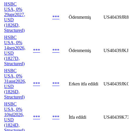
HSBC
USA, 0%
29apr2027,
***
Ödenmemiş
US40439JR80
USD
(1826D,
Structured)
HSBC
USA, 0%
14sep2026,
***
***
Ödenmemiş
US40439JKJ3
USD
(1827D,
Structured)
HSBC
USA, 0%
31aug2026,
***
***
Erken itfa edildi
US40439JKC
USD
(1826D,
Structured)
HSBC
USA, 0%
10jul2026,
***
***
İtfa edildi
US40439K73
USD
(1824D,
Structured)