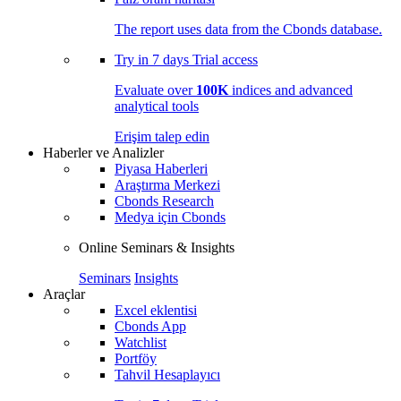
The report uses data from the Cbonds database.
Try in
7 days
Trial access
Evaluate over
100K
indices and advanced
analytical tools
Erişim talep edin
Haberler ve Analizler
Piyasa Haberleri
Araştırma Merkezi
Cbonds Research
Medya için Cbonds
Online Seminars & Insights
Seminars
Insights
Araçlar
Excel eklentisi
Cbonds App
Watchlist
Portföy
Tahvil Hesaplayıcı