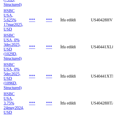
Structured)
HSBC
USA,
5.625%
***
***
İtfa edildi
US40428HVL
17mar2025,
USD
HSBC
USA, 0%
3dec2025,
***
***
İtfa edildi
US40441XL8
USD
(1029D,
Structured)
HSBC
USA, 0%
5dec2025,
***
***
İtfa edildi
US40441XTN
USD
(1096D,
Structured)
HSBC
USA,
3.75%
***
***
İtfa edildi
US40428HTA
24may2024,
USD