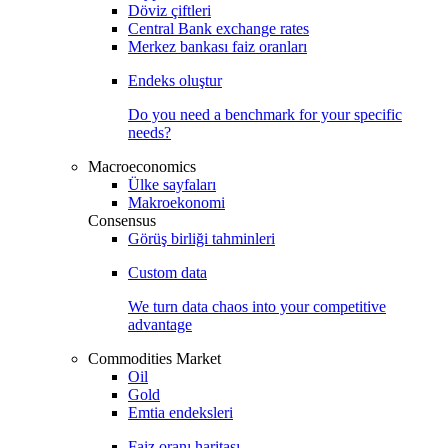
Döviz çiftleri
Central Bank exchange rates
Merkez bankası faiz oranları
Endeks oluştur
Do you need a benchmark for your specific
needs?
Macroeconomics
Ülke sayfaları
Makroekonomi
Consensus
Görüş birliği tahminleri
Custom data
We turn data chaos into your competitive
advantage
Commodities Market
Oil
Gold
Emtia endeksleri
Faiz oranı haritası