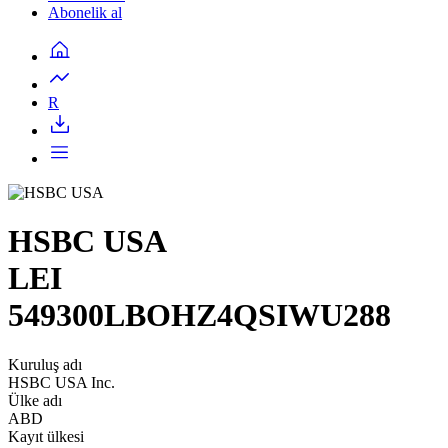
Abonelik al
R
HSBC USA
LEI
549300LBOHZ4QSIWU288
Kuruluş adı
HSBC USA Inc.
Ülke adı
ABD
Kayıt ülkesi