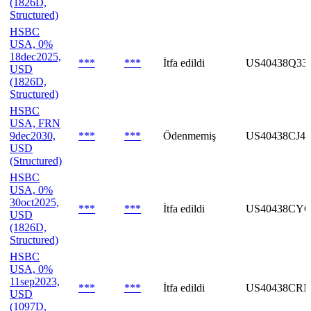
(1826D,
Structured)
HSBC
USA, 0%
18dec2025,
***
***
İtfa edildi
US40438Q33
USD
(1826D,
Structured)
HSBC
USA, FRN
9dec2030,
***
***
Ödenmemiş
US40438CJ44
USD
(Structured)
HSBC
USA, 0%
30oct2025,
***
***
İtfa edildi
US40438CYG
USD
(1826D,
Structured)
HSBC
USA, 0%
11sep2023,
***
***
İtfa edildi
US40438CRN
USD
(1097D,