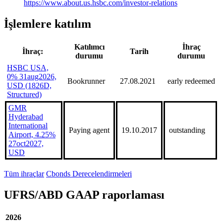
https://www.about.us.hsbc.com/investor-relations
İşlemlere katılım
Katılımcı
İhraç
İhraç:
Tarih
durumu
durumu
HSBC USA,
0% 31aug2026,
Bookrunner
27.08.2021
early redeemed
USD (1826D,
Structured)
GMR
Hyderabad
International
Paying agent
19.10.2017
outstanding
Airport, 4.25%
27oct2027,
USD
Tüm ihraçlar
Cbonds Derecelendirmeleri
UFRS/ABD GAAP raporlaması
2026