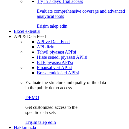
Try in
7 days
Trial access
Evaluate comprehensive coverage and advanced
analytical tools
Erişim talep edin
Excel eklentisi
API & Data Feed
API ve Data Feed
API dizini
Tahvil piyasası API'si
Hisse senedi piyasası API'si
ETF piyasası API'si
Finansal veri API'si
Borsa endeksleri API'si
Evaluate the structure and quality of the data
in the public demo access
DEMO
Get customized access to the
specific data sets
Erişim talep edin
Hakkımızda