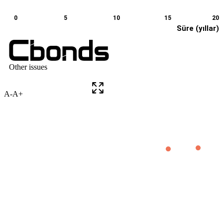
A-
A+