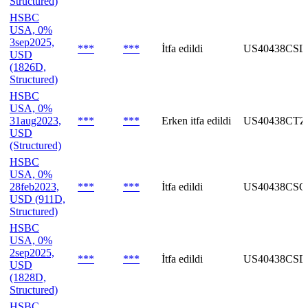
Structured)
HSBC
USA, 0%
3sep2025,
***
***
İtfa edildi
US40438CSL
USD
(1826D,
Structured)
HSBC
USA, 0%
31aug2023,
***
***
Erken itfa edildi
US40438CTZ
USD
(Structured)
HSBC
USA, 0%
28feb2023,
***
***
İtfa edildi
US40438CSC
USD (911D,
Structured)
HSBC
USA, 0%
2sep2025,
***
***
İtfa edildi
US40438CSD
USD
(1828D,
Structured)
HSBC