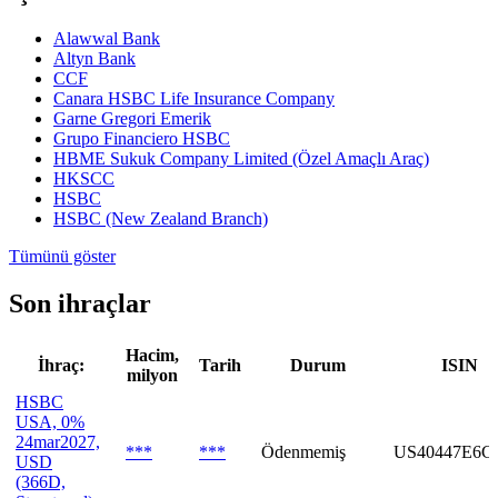
Alawwal Bank
Altyn Bank
CCF
Canara HSBC Life Insurance Company
Garne Gregori Emerik
Grupo Financiero HSBC
HBME Sukuk Company Limited (Özel Amaçlı Araç)
HKSCC
HSBC
HSBC (New Zealand Branch)
Tümünü göster
Son ihraçlar
Hacim,
İhraç:
Tarih
Durum
ISIN
milyon
HSBC
USA, 0%
24mar2027,
***
***
Ödenmemiş
US40447E6C
USD
(366D,