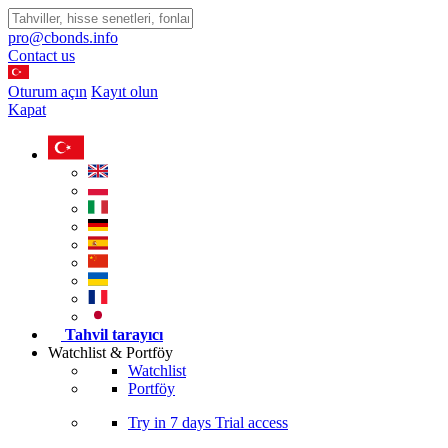
pro@cbonds.info
Contact us
Oturum açın
Kayıt olun
Kapat
Tahvil tarayıcı
Watchlist & Portföy
Watchlist
Portföy
Try in
7 days
Trial access