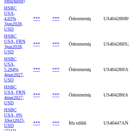
Structured)
HSBC
USA,
4.65%
***
***
Ödenmemiş
US40428HR9
3jun2028,
USD
HSBC
USA, FRN
***
***
Ödenmemiş
US40428HS2
3jun2028,
USD
HSBC
USA,
5.294%
***
***
Ödenmemiş
US40428HA4
4mar2027,
USD
HSBC
USA, FRN
***
***
Ödenmemiş
US40428HA5
4mar2027,
USD
HSBC
USA, 0%
10oct2025,
***
***
İtfa edildi
US40447ANC
USD
(731D,