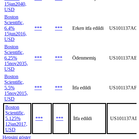
15jan2040,
USD
Boston
Scientific,
6.4%
***
***
Erken itfa edildi
US101137AG
15jun2016,
USD
Boston
Scientific,
6.25%
***
***
Ödenmemiş
US101137AE
15nov2035,
USD
Boston
Scientific,
5.5%
***
***
İtfa edildi
US101137AF
15nov2015,
USD
Boston
Scientific,
5.125%
***
***
İtfa edildi
US101137AD
12jan2017,
USD
Hepsini göster