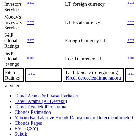
Investors
***
LT- foreign currency
***
Service
Moody's
Investors
***
LT- local currency
***
Service
S&P
Global
***
Foreign Currency LT
***
Ratings
S&P
Global
***
Local Currency LT
***
Ratings
Fitch
LT Int. Scale (foreign curr.)
***
***
Ratings
Kredi derecelendirme raporu
Tahviller
Tahvil Arama & Piyasa Haritaları
Tahvil Arama (AI Destekli)
Tahvil fiyat teklifleri arama
Cbonds Estimation
Yatırım Bankaları ve Hukuk Danışmanları Derecelendirmeleri
Cbonds Pages
ESG (ÇSY)
Sukuk