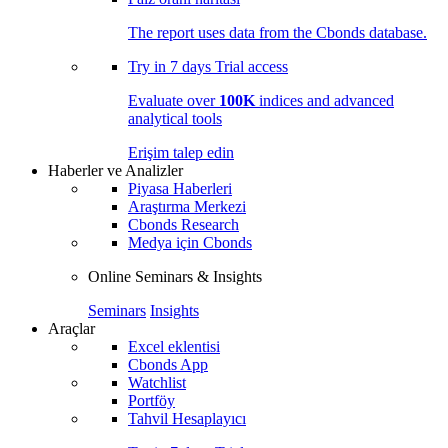
The report uses data from the Cbonds database.
Try in
7 days
Trial access
Evaluate over
100K
indices and advanced
analytical tools
Erişim talep edin
Haberler ve Analizler
Piyasa Haberleri
Araştırma Merkezi
Cbonds Research
Medya için Cbonds
Online Seminars & Insights
Seminars
Insights
Araçlar
Excel eklentisi
Cbonds App
Watchlist
Portföy
Tahvil Hesaplayıcı