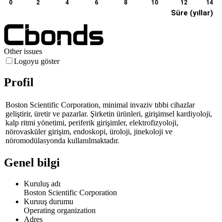
0
2
4
6
8
10
12
14
Süre (yıllar)
Other issues
Logoyu göster
Profil
Boston Scientific Corporation, minimal invaziv tıbbi cihazlar
geliştirir, üretir ve pazarlar. Şirketin ürünleri, girişimsel kardiyoloji,
kalp ritmi yönetimi, periferik girişimler, elektrofizyoloji,
nörovasküler girişim, endoskopi, üroloji, jinekoloji ve
nöromodülasyonda kullanılmaktadır.
Genel bilgi
Kuruluş adı
Boston Scientific Corporation
Kuruuş durumu
Operating organization
Adres