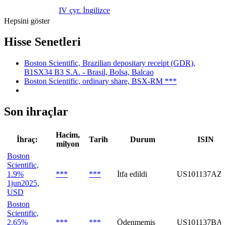
IV çyr. İngilizce
Hepsini göster
Hisse Senetleri
Boston Scientific, Brazilian depositary receipt (GDR),
B1SX34 B3 S.A. - Brasil, Bolsa, Balcao
Boston Scientific, ordinary share, BSX-RM ***
Son ihraçlar
Hacim,
İhraç:
Tarih
Durum
ISIN
milyon
Boston
Scientific,
1.9%
***
***
İtfa edildi
US101137AZ
1jun2025,
USD
Boston
Scientific,
2.65%
***
***
Ödenmemiş
US101137BA