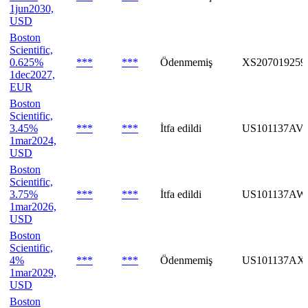
1jun2030,
USD
Boston
Scientific,
0.625%
***
***
Ödenmemiş
XS207019259
1dec2027,
EUR
Boston
Scientific,
3.45%
***
***
İtfa edildi
US101137AV
1mar2024,
USD
Boston
Scientific,
3.75%
***
***
İtfa edildi
US101137AW
1mar2026,
USD
Boston
Scientific,
4%
***
***
Ödenmemiş
US101137AX
1mar2029,
USD
Boston