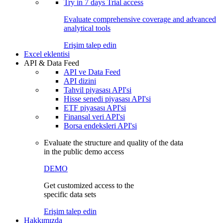
Try in
7 days
Trial access
Evaluate comprehensive coverage and advanced
analytical tools
Erişim talep edin
Excel eklentisi
API & Data Feed
API ve Data Feed
API dizini
Tahvil piyasası API'si
Hisse senedi piyasası API'si
ETF piyasası API'si
Finansal veri API'si
Borsa endeksleri API'si
Evaluate the structure and quality of the data
in the public demo access
DEMO
Get customized access to the
specific data sets
Erişim talep edin
Hakkımızda