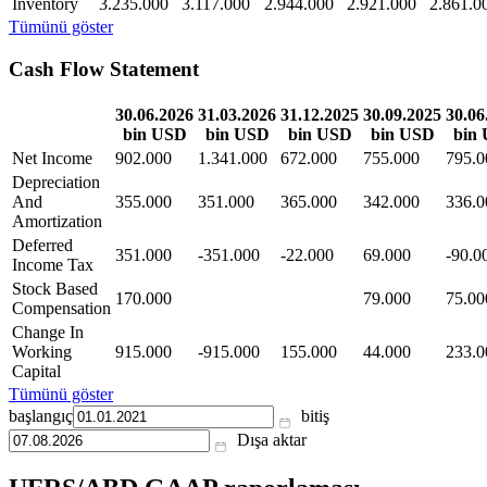
Inventory
3.235.000
3.117.000
2.944.000
2.921.000
2.861.0
Tümünü göster
Cash Flow Statement
30.06.2026
31.03.2026
31.12.2025
30.09.2025
30.06
bin USD
bin USD
bin USD
bin USD
bin
Net Income
902.000
1.341.000
672.000
755.000
795.0
Depreciation
And
355.000
351.000
365.000
342.000
336.0
Amortization
Deferred
351.000
-351.000
-22.000
69.000
-90.0
Income Tax
Stock Based
170.000
79.000
75.00
Compensation
Change In
Working
915.000
-915.000
155.000
44.000
233.0
Capital
Tümünü göster
başlangıç
bitiş
Dışa aktar