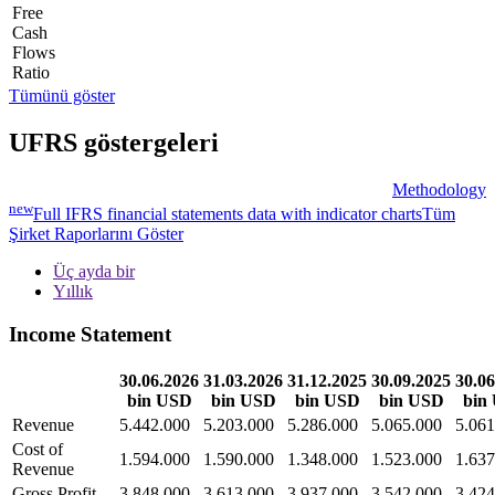
Free
Cash
Flows
Ratio
Tümünü göster
UFRS göstergeleri
Methodology
new
Full IFRS financial statements data with indicator charts
Tüm
Şirket Raporlarını Göster
Üç ayda bir
Yıllık
Income Statement
30.06.2026
31.03.2026
31.12.2025
30.09.2025
30.06
bin USD
bin USD
bin USD
bin USD
bin
Revenue
5.442.000
5.203.000
5.286.000
5.065.000
5.061
Cost of
1.594.000
1.590.000
1.348.000
1.523.000
1.637
Revenue
Gross Profit
3.848.000
3.613.000
3.937.000
3.542.000
3.424