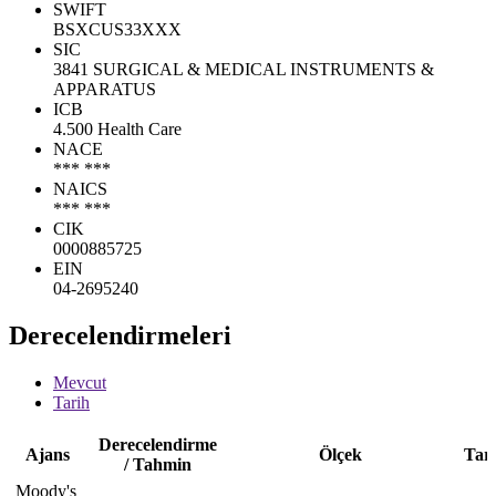
SWIFT
BSXCUS33XXX
SIC
3841 SURGICAL & MEDICAL INSTRUMENTS &
APPARATUS
ICB
4.500 Health Care
NACE
*** ***
NAICS
*** ***
CIK
0000885725
EIN
04-2695240
Derecelendirmeleri
Mevcut
Tarih
Derecelendirme
Ajans
Ölçek
Tar
/ Tahmin
Moody's