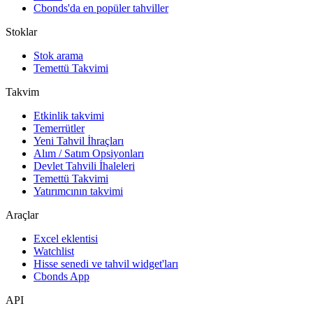
Cbonds'da en popüler tahviller
Stoklar
Stok arama
Temettü Takvimi
Takvim
Etkinlik takvimi
Temerrütler
Yeni Tahvil İhraçları
Alım / Satım Opsiyonları
Devlet Tahvili İhaleleri
Temettü Takvimi
Yatırımcının takvimi
Araçlar
Excel eklentisi
Watchlist
Hisse senedi ve tahvil widget'ları
Cbonds App
API