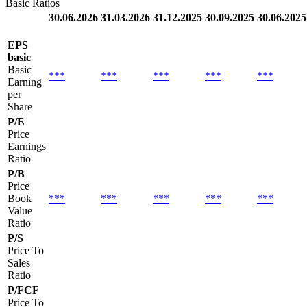
Basic Ratios
30.06.2026
31.03.2026
31.12.2025
30.09.2025
30.06.2025
EPS
basic
Basic
***
***
***
***
***
Earning
per
Share
P/E
Price
Earnings
Ratio
P/B
Price
Book
***
***
***
***
***
Value
Ratio
P/S
Price To
Sales
Ratio
P/FCF
Price To