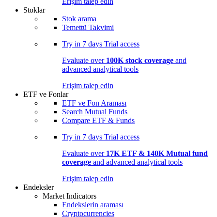
Erişim talep edin
Stoklar
Stok arama
Temettü Takvimi
Try in
7 days
Trial access
Evaluate over
100K stock coverage
and
advanced analytical tools
Erişim talep edin
ETF ve Fonlar
ETF ve Fon Araması
Search Mutual Funds
Compare ETF & Funds
Try in
7 days
Trial access
Evaluate over
17K ETF & 140K Mutual fund
coverage
and advanced analytical tools
Erişim talep edin
Endeksler
Market Indicators
Endekslerin araması
Cryptocurrencies