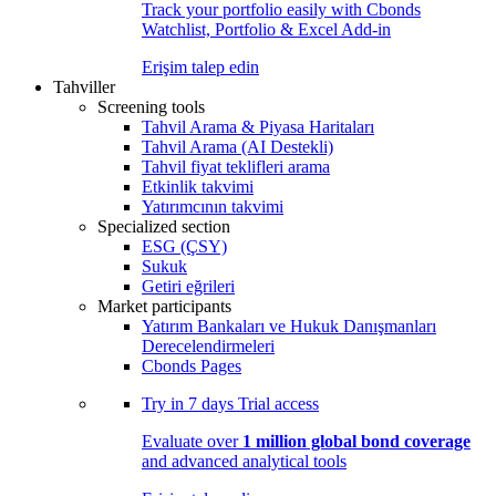
Track your portfolio easily with Cbonds
Watchlist, Portfolio & Excel Add-in
Erişim talep edin
Tahviller
Screening tools
Tahvil Arama & Piyasa Haritaları
Tahvil Arama (AI Destekli)
Tahvil fiyat teklifleri arama
Etkinlik takvimi
Yatırımcının takvimi
Specialized section
ESG (ÇSY)
Sukuk
Getiri eğrileri
Market participants
Yatırım Bankaları ve Hukuk Danışmanları
Derecelendirmeleri
Cbonds Pages
Try in
7 days
Trial access
Evaluate over
1 million global bond coverage
and advanced analytical tools