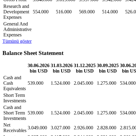
Research and
Development
554.000
516.000
569.000
514.000
526.
Expenses
General And
Administrative
Expenses
Tümünü göster
Balance Sheet Statement
30.06.2026
31.03.2026
31.12.2025
30.09.2025
30.06.2
bin USD
bin USD
bin USD
bin USD
bin U
Cash and
Cash
539.000
1.524.000
2.045.000
1.275.000
534.000
Equivalents
Short Term
Investments
Cash and
Short Term
539.000
1.524.000
2.045.000
1.275.000
534.000
Investments
Net
3.049.000
3.027.000
2.926.000
2.828.000
2.815.0
Receivables