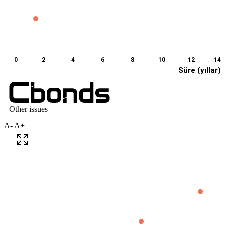
A-
A+