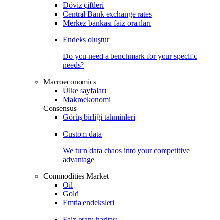
Döviz çiftleri
Central Bank exchange rates
Merkez bankası faiz oranları
Endeks oluştur
Do you need a benchmark for your specific
needs?
Macroeconomics
Ülke sayfaları
Makroekonomi
Consensus
Görüş birliği tahminleri
Custom data
We turn data chaos into your competitive
advantage
Commodities Market
Oil
Gold
Emtia endeksleri
Faiz oranı haritası