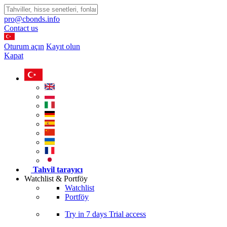
pro@cbonds.info
Contact us
Oturum açın
Kayıt olun
Kapat
Tahvil tarayıcı
Watchlist & Portföy
Watchlist
Portföy
Try in
7 days
Trial access