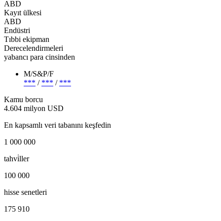
ABD
Kayıt ülkesi
ABD
Endüstri
Tıbbi ekipman
Derecelendirmeleri
yabancı para cinsinden
M/S&P/F
***
/
***
/
***
Kamu borcu
4.604 milyon USD
En kapsamlı veri tabanını keşfedin
1 000 000
tahvi̇ller
100 000
hisse senetleri
175 910