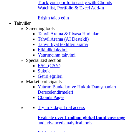
Track your portfolio easily with Cbonds
Watchlist, Portfolio & Excel Add-in
Erişim talep edin
Tahviller
Screening tools
Tahvil Arama & Piyasa Haritaları
Tahvil Arama (AI Destekli)
Tahvil fiyat teklifleri arama
Etkinlik takvimi
Yatırımcının takvimi
Specialized section
ESG (ÇSY)
Sukuk
Getiri eğrileri
Market participants
Yatırım Bankaları ve Hukuk Danışmanları
Derecelendirmeleri
Cbonds Pages
Try in
7 days
Trial access
Evaluate over
1 million global bond coverage
and advanced analytical tools