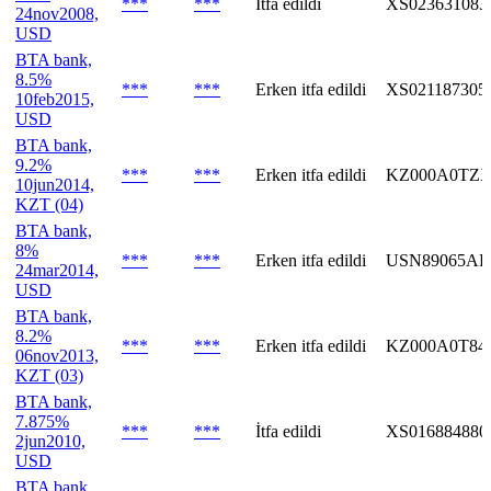
***
***
İtfa edildi
XS023631083
24nov2008,
USD
BTA bank,
8.5%
***
***
Erken itfa edildi
XS021187305
10feb2015,
USD
BTA bank,
9.2%
***
***
Erken itfa edildi
KZ000A0TZ
10jun2014,
KZT (04)
BTA bank,
8%
***
***
Erken itfa edildi
USN89065AF
24mar2014,
USD
BTA bank,
8.2%
***
***
Erken itfa edildi
KZ000A0T84
06nov2013,
KZT (03)
BTA bank,
7.875%
***
***
İtfa edildi
XS016884880
2jun2010,
USD
BTA bank,