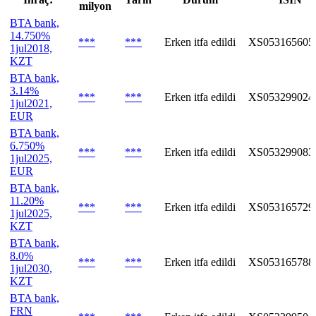
milyon
BTA bank,
14.750%
***
***
Erken itfa edildi
XS053165605
1jul2018,
KZT
BTA bank,
3.14%
***
***
Erken itfa edildi
XS053299024
1jul2021,
EUR
BTA bank,
6.750%
***
***
Erken itfa edildi
XS053299083
1jul2025,
EUR
BTA bank,
11.20%
***
***
Erken itfa edildi
XS053165729
1jul2025,
KZT
BTA bank,
8.0%
***
***
Erken itfa edildi
XS053165788
1jul2030,
KZT
BTA bank,
FRN