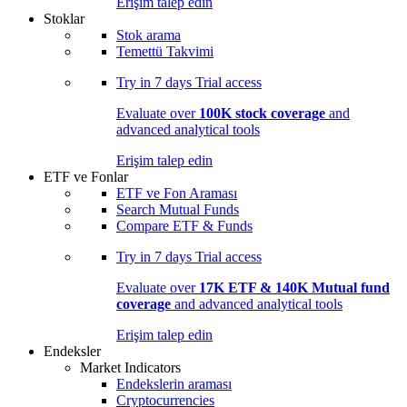
Erişim talep edin
Stoklar
Stok arama
Temettü Takvimi
Try in
7 days
Trial access
Evaluate over
100K stock coverage
and
advanced analytical tools
Erişim talep edin
ETF ve Fonlar
ETF ve Fon Araması
Search Mutual Funds
Compare ETF & Funds
Try in
7 days
Trial access
Evaluate over
17K ETF & 140K Mutual fund
coverage
and advanced analytical tools
Erişim talep edin
Endeksler
Market Indicators
Endekslerin araması
Cryptocurrencies