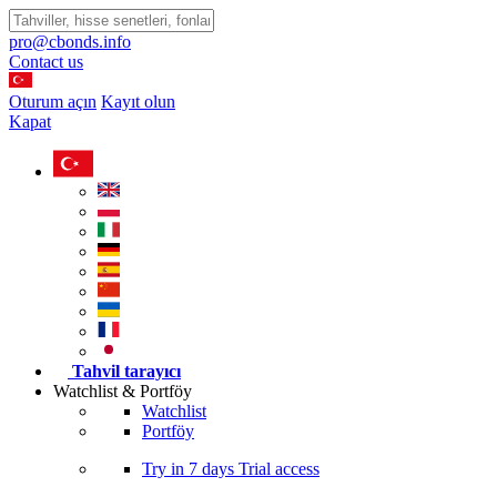
pro@cbonds.info
Contact us
Oturum açın
Kayıt olun
Kapat
Tahvil tarayıcı
Watchlist & Portföy
Watchlist
Portföy
Try in
7 days
Trial access