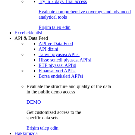
Try in
7 days
Trial access
Evaluate comprehensive coverage and advanced
analytical tools
Erişim talep edin
Excel eklentisi
API & Data Feed
API ve Data Feed
API dizini
Tahvil piyasası API'si
Hisse senedi piyasası API'si
ETF piyasası API'si
Finansal veri API'si
Borsa endeksleri API'si
Evaluate the structure and quality of the data
in the public demo access
DEMO
Get customized access to the
specific data sets
Erişim talep edin
Hakkımızda