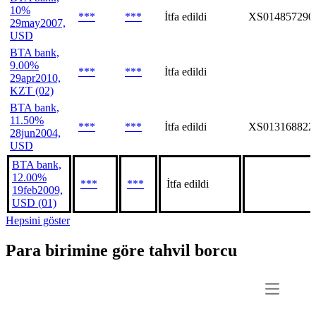
10%
***
***
İtfa edildi
XS014857290
29may2007,
USD
BTA bank,
9.00%
***
***
İtfa edildi
29apr2010,
KZT (02)
BTA bank,
11.50%
***
***
İtfa edildi
XS013168822
28jun2004,
USD
BTA bank,
12.00%
***
***
İtfa edildi
19feb2009,
USD (01)
Hepsini göster
Para birimine göre tahvil borcu