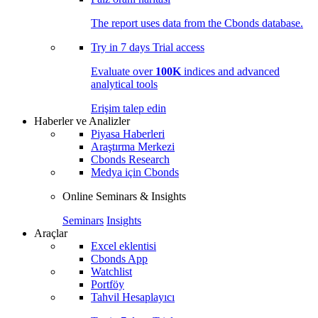
The report uses data from the Cbonds database.
Try in
7 days
Trial access
Evaluate over
100K
indices and advanced
analytical tools
Erişim talep edin
Haberler ve Analizler
Piyasa Haberleri
Araştırma Merkezi
Cbonds Research
Medya için Cbonds
Online Seminars & Insights
Seminars
Insights
Araçlar
Excel eklentisi
Cbonds App
Watchlist
Portföy
Tahvil Hesaplayıcı