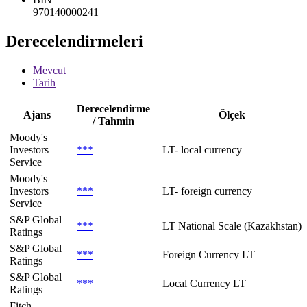
970140000241
Derecelendirmeleri
Mevcut
Tarih
Derecelendirme
Ajans
Ölçek
/ Tahmin
Moody's
Investors
***
LT- local currency
Service
Moody's
Investors
***
LT- foreign currency
Service
S&P Global
***
LT National Scale (Kazakhstan)
Ratings
S&P Global
***
Foreign Currency LT
Ratings
S&P Global
***
Local Currency LT
Ratings
Fitch