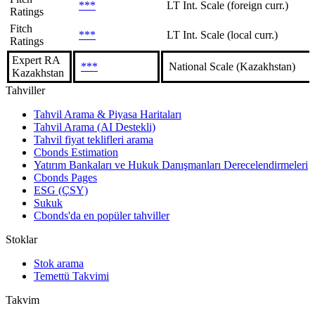
***
LT Int. Scale (foreign curr.)
Ratings
Fitch
***
LT Int. Scale (local curr.)
Ratings
Expert RA
***
National Scale (Kazakhstan)
Kazakhstan
Tahviller
Tahvil Arama & Piyasa Haritaları
Tahvil Arama (AI Destekli)
Tahvil fiyat teklifleri arama
Cbonds Estimation
Yatırım Bankaları ve Hukuk Danışmanları Derecelendirmeleri
Cbonds Pages
ESG (ÇSY)
Sukuk
Cbonds'da en popüler tahviller
Stoklar
Stok arama
Temettü Takvimi
Takvim