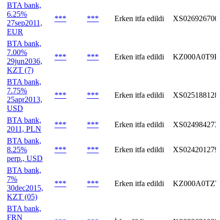
BTA bank,
6.25%
***
***
Erken itfa edildi
XS026926700
27sep2011,
EUR
BTA bank,
7.00%
***
***
Erken itfa edildi
KZ000A0T9P
29jun2036,
KZT (7)
BTA bank,
7.75%
***
***
Erken itfa edildi
XS025188128
25apr2013,
USD
BTA bank,
***
***
Erken itfa edildi
XS024984273
2011, PLN
BTA bank,
8.25%
***
***
Erken itfa edildi
XS024201279
perp., USD
BTA bank,
7%
***
***
Erken itfa edildi
KZ000A0TZ
30dec2015,
KZT (05)
BTA bank,
FRN