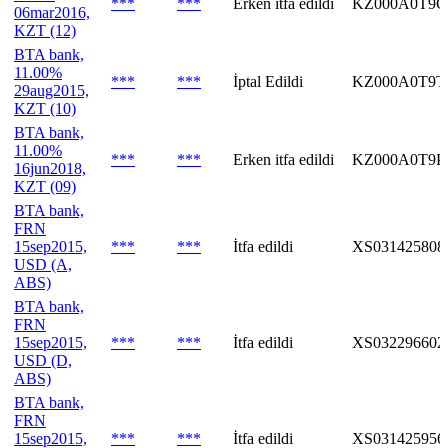
***
***
Erken itfa edildi
KZ000A0T9G
06mar2016,
KZT (12)
BTA bank,
11.00%
***
***
İptal Edildi
KZ000A0T9T
29aug2015,
KZT (10)
BTA bank,
11.00%
***
***
Erken itfa edildi
KZ000A0T9P
16jun2018,
KZT (09)
BTA bank,
FRN
15sep2015,
***
***
İtfa edildi
XS031425808
USD (A,
ABS)
BTA bank,
FRN
15sep2015,
***
***
İtfa edildi
XS032296602
USD (D,
ABS)
BTA bank,
FRN
15sep2015,
***
***
İtfa edildi
XS031425956