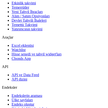
Etkinlik takvimi
Temerrütler
Yeni Tahvil İhraçları
Alım / Satım Opsiyonları
Devlet Tahvili İhaleleri
Temettü Takvimi
Yatırımcının takvimi
Araçlar
Excel eklentisi
Watchlist
Hisse senedi ve tahvil widget'ları
Cbonds App
API
API ve Data Feed
API dizini
Endeksler
Endekslerin araması
Ülke sayfaları
Endeks oluştur