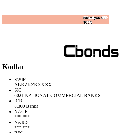
200 milyon GBP
200 milyon GBP
100%
100%
Kodlar
SWIFT
ABKZKZKXXXX
SIC
6021 NATIONAL COMMERCIAL BANKS
ICB
8.300 Banks
NACE
*** ***
NAICS
*** ***
BIN