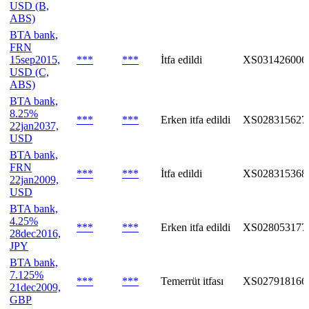
USD (B,
ABS)
BTA bank,
FRN
15sep2015,
***
***
İtfa edildi
XS031426006
USD (C,
ABS)
BTA bank,
8.25%
***
***
Erken itfa edildi
XS028315627
22jan2037,
USD
BTA bank,
FRN
***
***
İtfa edildi
XS028315368
22jan2009,
USD
BTA bank,
4.25%
***
***
Erken itfa edildi
XS028053177
28dec2016,
JPY
BTA bank,
7.125%
***
***
Temerrüt itfası
XS027918166
21dec2009,
GBP