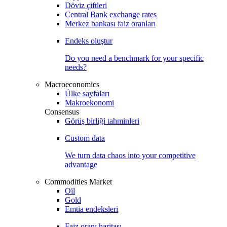
Döviz çiftleri
Central Bank exchange rates
Merkez bankası faiz oranları
Endeks oluştur
Do you need a benchmark for your specific
needs?
Macroeconomics
Ülke sayfaları
Makroekonomi
Consensus
Görüş birliği tahminleri
Custom data
We turn data chaos into your competitive
advantage
Commodities Market
Oil
Gold
Emtia endeksleri
Faiz oranı haritası