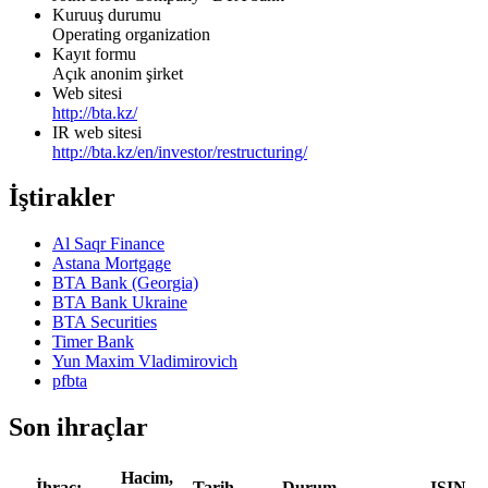
Kuruuş durumu
Operating organization
Kayıt formu
Açık anonim şirket
Web sitesi
http://bta.kz/
IR web sitesi
http://bta.kz/en/investor/restructuring/
İştirakler
Al Saqr Finance
Astana Mortgage
BTA Bank (Georgia)
BTA Bank Ukraine
BTA Securities
Timer Bank
Yun Maxim Vladimirovich
pfbta
Son ihraçlar
Hacim,
İhraç:
Tarih
Durum
ISIN