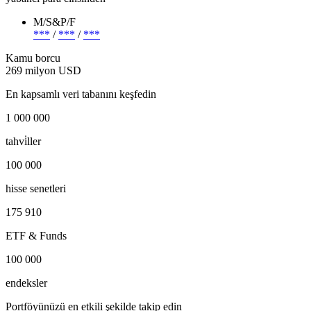
M/S&P/F
***
/
***
/
***
Kamu borcu
269 milyon USD
En kapsamlı veri tabanını keşfedin
1 000 000
tahvi̇ller
100 000
hisse senetleri
175 910
ETF & Funds
100 000
endeksler
Portföyünüzü en etkili şekilde takip edin