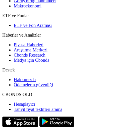
Görüş birliği tahminleri
Makroekonomi
ETF ve Fonlar
ETF ve Fon Araması
Haberler ve Analizler
Piyasa Haberleri
Araştırma Merkezi
Cbonds Research
Medya için Cbonds
Destek
Hakkımızda
Ödemelerin güvenliği
CBONDS OLD
Hesaplayıcı
Tahvil fiyat teklifleri arama