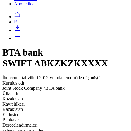
Abonelik al
R
BTA bank
SWIFT ABKZKZKXXXX
İhraççının tahvilleri 2012 yılında temerrüde düşmüştür
Kuruluş adı
Joint Stock Company "BTA bank"
Ülke adı
Kazakistan
Kayıt ülkesi
Kazakistan
Endüstri
Bankalar
Derecelendirmeleri
yabancı para cinsinden