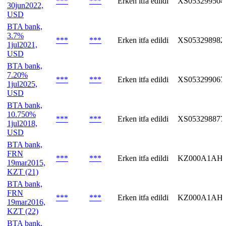
***
***
Erken itfa edildi
XS053299504
30jun2022,
USD
BTA bank,
3.7%
***
***
Erken itfa edildi
XS053298982
1jul2021,
USD
BTA bank,
7.20%
***
***
Erken itfa edildi
XS053299067
1jul2025,
USD
BTA bank,
10.750%
***
***
Erken itfa edildi
XS053298877
1jul2018,
USD
BTA bank,
FRN
***
***
Erken itfa edildi
KZ000A1AH
19mar2015,
KZT (21)
BTA bank,
FRN
***
***
Erken itfa edildi
KZ000A1AH7
19mar2016,
KZT (22)
BTA bank,