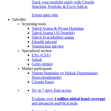
Track your portfolio easily with Cbonds
Watchlist, Portfolio & Excel Add-in
Erişim talep edin
Tahviller
Screening tools
Tahvil Arama & Piyasa Haritaları
Tahvil Arama (AI Destekli)
Tahvil fiyat teklifleri arama
Etkinlik takvimi
Yatırımcının takvimi
Specialized section
ESG (ÇSY)
Sukuk
Getiri eğrileri
Market participants
Yatırım Bankaları ve Hukuk Danışmanları
Derecelendirmeleri
Cbonds Pages
Try in
7 days
Trial access
Evaluate over
1 million global bond coverage
and advanced analytical tools