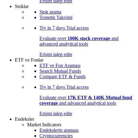
Erişim talep edin
Stoklar
Stok arama
Temettü Takvimi
Try in
7 days
Trial access
Evaluate over
100K stock coverage
and
advanced analytical tools
Erişim talep edin
ETF ve Fonlar
ETF ve Fon Araması
Search Mutual Funds
Compare ETF & Funds
Try in
7 days
Trial access
Evaluate over
17K ETF & 140K Mutual fund
coverage
and advanced analytical tools
Erişim talep edin
Endeksler
Market Indicators
Endekslerin araması
Cryptocurrencies