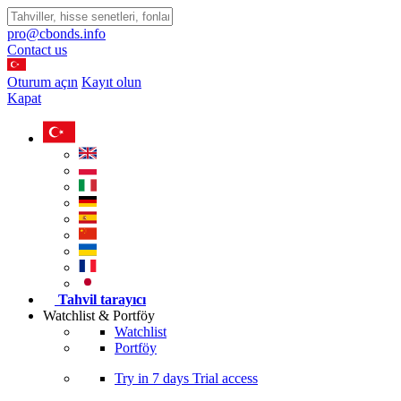
pro@cbonds.info
Contact us
Oturum açın
Kayıt olun
Kapat
Tahvil tarayıcı
Watchlist & Portföy
Watchlist
Portföy
Try in
7 days
Trial access