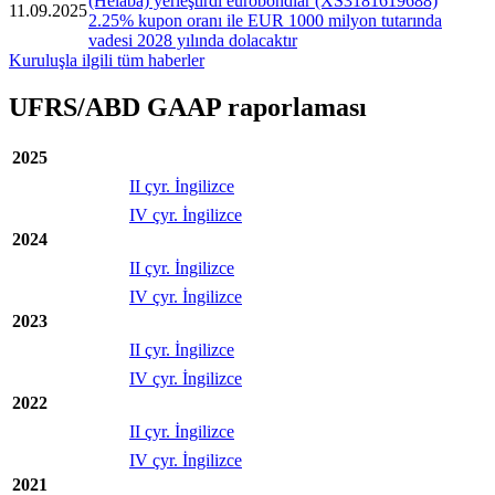
(Helaba) yerleştirdi eurobondlar (XS3181619688)
11.09.2025
2.25% kupon oranı ile EUR 1000 milyon tutarında
vadesi 2028 yılında dolacaktır
Kuruluşla ilgili tüm haberler
UFRS/ABD GAAP raporlaması
2025
II çyr. İngilizce
IV çyr. İngilizce
2024
II çyr. İngilizce
IV çyr. İngilizce
2023
II çyr. İngilizce
IV çyr. İngilizce
2022
II çyr. İngilizce
IV çyr. İngilizce
2021