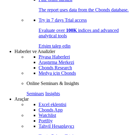
The report uses data from the Cbonds database.
Try in
7 days
Trial access
Evaluate over
100K
indices and advanced
analytical tools
Erişim talep edin
Haberler ve Analizler
Piyasa Haberleri
Araştırma Merkezi
Cbonds Research
Medya için Cbonds
Online Seminars & Insights
Seminars
Insights
Araçlar
Excel eklentisi
Cbonds App
Watchlist
Portföy
Tahvil Hesaplayıcı