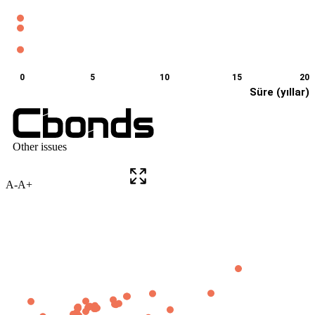
A-
A+