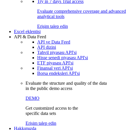
Try in
7 days
Trial access
Evaluate comprehensive coverage and advanced
analytical tools
Erişim talep edin
Excel eklentisi
API & Data Feed
API ve Data Feed
API dizini
Tahvil piyasası API'si
Hisse senedi piyasası API'si
ETF piyasası API'si
Finansal veri API'si
Borsa endeksleri API'si
Evaluate the structure and quality of the data
in the public demo access
DEMO
Get customized access to the
specific data sets
Erişim talep edin
Hakkımızda