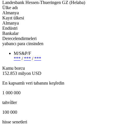
Landesbank Hessen-Thueringen GZ (Helaba)
Ülke adı
Almanya
Kayıt ülkesi
Almanya
Endüstri
Bankalar
Derecelendirmeleri
yabancı para cinsinden
M/S&P/F
***
/
***
/
***
Kamu borcu
152.853 milyon USD
En kapsamlı veri tabanını keşfedin
1 000 000
tahvi̇ller
100 000
hisse senetleri