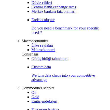
Döviz çiftleri
Central Bank exchange rates
Merkez bankası faiz oranları
Endeks oluştur
Do you need a benchmark for your specific
needs?
Macroeconomics
Ülke sayfaları
Makroekonomi
Consensus
Görüş birliği tahminleri
Custom data
We turn data chaos into your competitive
advantage
Commodities Market
Oil
Gold
Emtia endeksleri
Faiz oranı haritası