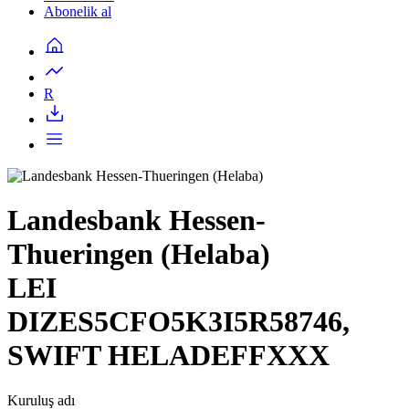
Abonelik al
R
Landesbank Hessen-
Thueringen (Helaba)
LEI
DIZES5CFO5K3I5R58746,
SWIFT HELADEFFXXX
Kuruluş adı