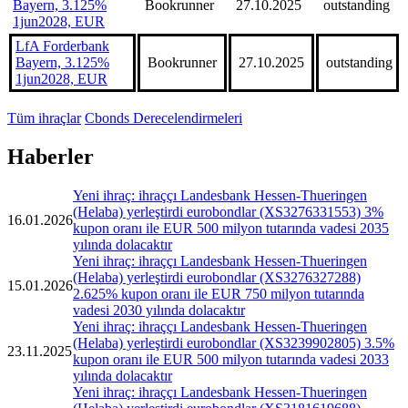
Bayern, 3.125%
Bookrunner
27.10.2025
outstanding
1jun2028, EUR
LfA Forderbank
Bayern, 3.125%
Bookrunner
27.10.2025
outstanding
1jun2028, EUR
Tüm ihraçlar
Cbonds Derecelendirmeleri
Haberler
Yeni ihraç: ihraççı Landesbank Hessen-Thueringen
(Helaba) yerleştirdi eurobondlar (XS3276331553) 3%
16.01.2026
kupon oranı ile EUR 500 milyon tutarında vadesi 2035
yılında dolacaktır
Yeni ihraç: ihraççı Landesbank Hessen-Thueringen
(Helaba) yerleştirdi eurobondlar (XS3276327288)
15.01.2026
2.625% kupon oranı ile EUR 750 milyon tutarında
vadesi 2030 yılında dolacaktır
Yeni ihraç: ihraççı Landesbank Hessen-Thueringen
(Helaba) yerleştirdi eurobondlar (XS3239902805) 3.5%
23.11.2025
kupon oranı ile EUR 500 milyon tutarında vadesi 2033
yılında dolacaktır
Yeni ihraç: ihraççı Landesbank Hessen-Thueringen