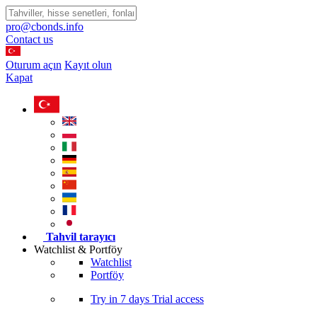
pro@cbonds.info
Contact us
Oturum açın
Kayıt olun
Kapat
Tahvil tarayıcı
Watchlist & Portföy
Watchlist
Portföy
Try in
7 days
Trial access