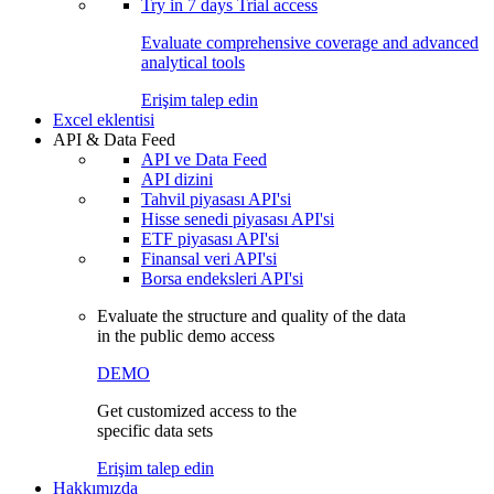
Try in
7 days
Trial access
Evaluate comprehensive coverage and advanced
analytical tools
Erişim talep edin
Excel eklentisi
API & Data Feed
API ve Data Feed
API dizini
Tahvil piyasası API'si
Hisse senedi piyasası API'si
ETF piyasası API'si
Finansal veri API'si
Borsa endeksleri API'si
Evaluate the structure and quality of the data
in the public demo access
DEMO
Get customized access to the
specific data sets
Erişim talep edin
Hakkımızda