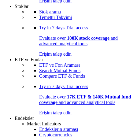
Erişim talep edin
Stoklar
Stok arama
Temettü Takvimi
Try in
7 days
Trial access
Evaluate over
100K stock coverage
and
advanced analytical tools
Erişim talep edin
ETF ve Fonlar
ETF ve Fon Araması
Search Mutual Funds
Compare ETF & Funds
Try in
7 days
Trial access
Evaluate over
17K ETF & 140K Mutual fund
coverage
and advanced analytical tools
Erişim talep edin
Endeksler
Market Indicators
Endekslerin araması
Cryptocurrencies