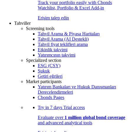
Track your portfolio easily with Cbonds
Watchlist, Portfolio & Excel Add-in
Erişim talep edin
Tahviller
Screening tools
Tahvil Arama & Piyasa Haritaları
Tahvil Arama (AI Destekli)
Tahvil fiyat teklifleri arama
Etkinlik takvimi
Yatırımcının takvimi
Specialized section
ESG (ÇSY)
Sukuk
Getiri eğrileri
Market participants
Yatırım Bankaları ve Hukuk Danışmanları
Derecelendirmeleri
Cbonds Pages
Try in
7 days
Trial access
Evaluate over
1 million global bond coverage
and advanced analytical tools