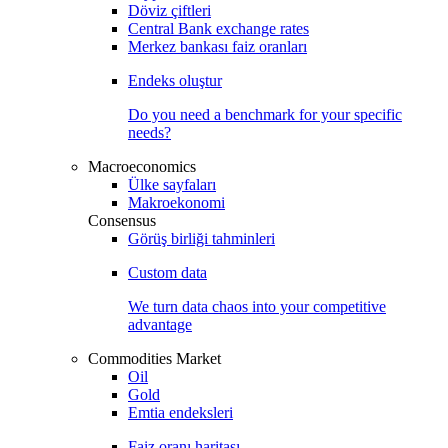
Döviz çiftleri
Central Bank exchange rates
Merkez bankası faiz oranları
Endeks oluştur
Do you need a benchmark for your specific
needs?
Macroeconomics
Ülke sayfaları
Makroekonomi
Consensus
Görüş birliği tahminleri
Custom data
We turn data chaos into your competitive
advantage
Commodities Market
Oil
Gold
Emtia endeksleri
Faiz oranı haritası