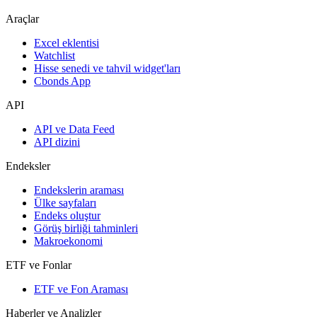
Araçlar
Excel eklentisi
Watchlist
Hisse senedi ve tahvil widget'ları
Cbonds App
API
API ve Data Feed
API dizini
Endeksler
Endekslerin araması
Ülke sayfaları
Endeks oluştur
Görüş birliği tahminleri
Makroekonomi
ETF ve Fonlar
ETF ve Fon Araması
Haberler ve Analizler