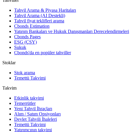
Tahviller
Tahvil Arama & Piyasa Haritaları
Tahvil Arama (AI Destekli)
Tahvil fiyat teklifleri arama
Cbonds Estimation
Yatırım Bankaları ve Hukuk Danışmanları Derecelendirmeleri
Cbonds Pages
ESG (ÇSY)
Sukuk
Cbonds'da en popüler tahviller
Stoklar
Stok arama
Temettü Takvimi
Takvim
Etkinlik takvimi
Temerrütler
Yeni Tahvil İhraçları
Alım / Satım Opsiyonları
Devlet Tahvili İhaleleri
Temettü Takvimi
Yatırımcının takvimi