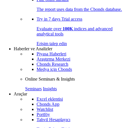
The report uses data from the Cbonds database.
Try in
7 days
Trial access
Evaluate over
100K
indices and advanced
analytical tools
Erişim talep edin
Haberler ve Analizler
Piyasa Haberleri
Araştırma Merkezi
Cbonds Research
Medya için Cbonds
Online Seminars & Insights
Seminars
Insights
Araçlar
Excel eklentisi
Cbonds App
Watchlist
Portföy
Tahvil Hesaplayıcı