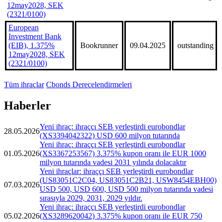
12may2028, SEK
(2321/0100)
European
Investment Bank
(EIB), 1.375%
Bookrunner
09.04.2025
outstanding
12may2028, SEK
(2321/0100)
Tüm ihraçlar
Cbonds Derecelendirmeleri
Haberler
Yeni ihraç: ihraççı SEB yerleştirdi eurobondlar
28.05.2026
(XS3394042322) USD 600 milyon tutarında
Yeni ihraç: ihraççı SEB yerleştirdi eurobondlar
01.05.2026
(XS3367253567) 3.375% kupon oranı ile EUR 1000
milyon tutarında vadesi 2031 yılında dolacaktır
Yeni ihraçlar: ihraççı SEB yerleştirdi eurobondlar
(US83051C2C04, US83051C2B21, USW8454EBH00)
07.03.2026
USD 500, USD 600, USD 500 milyon tutarında vadesi
sırasıyla 2029, 2031, 2029 yıldır.
Yeni ihraç: ihraççı SEB yerleştirdi eurobondlar
05.02.2026
(XS3289620042) 3.375% kupon oranı ile EUR 750