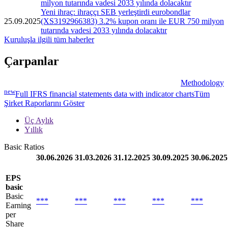
milyon tutarında vadesi 2033 yılında dolacaktır
Yeni ihraç: ihraççı SEB yerleştirdi eurobondlar
25.09.2025
(XS3192966383) 3.2% kupon oranı ile EUR 750 milyon
tutarında vadesi 2033 yılında dolacaktır
Kuruluşla ilgili tüm haberler
Çarpanlar
Methodology
new
Full IFRS financial statements data with indicator charts
Tüm
Şirket Raporlarını Göster
Üç Aylık
Yıllık
Basic Ratios
30.06.2026
31.03.2026
31.12.2025
30.09.2025
30.06.2025
EPS
basic
Basic
***
***
***
***
***
Earning
per
Share