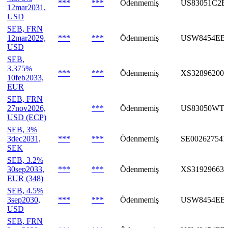
***
***
Ödenmemiş
US83051C2B
12mar2031,
USD
SEB, FRN
12mar2029,
***
***
Ödenmemiş
USW8454EB
USD
SEB,
3.375%
***
***
Ödenmemiş
XS328962004
10feb2033,
EUR
SEB, FRN
27nov2026,
***
Ödenmemiş
US83050WT
USD (ECP)
SEB, 3%
3dec2031,
***
***
Ödenmemiş
SE002627541
SEK
SEB, 3.2%
30sep2033,
***
***
Ödenmemiş
XS319296638
EUR (348)
SEB, 4.5%
3sep2030,
***
***
Ödenmemiş
USW8454EB
USD
SEB, FRN