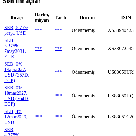
Son ihraçlar
Hacim,
İhraç:
Tarih
Durum
ISIN
milyon
SEB, 6.75%
***
***
Ödenmemiş
XS339404232
perp., USD
SEB,
3.375%
***
***
Ödenmemiş
XS336725356
7may2031,
EUR
SEB, 0%
14apr2027,
***
Ödenmemiş
US83050URE
USD (357D,
ECP)
SEB, 0%
18mar2027,
***
Ödenmemiş
US83050UQJ
USD (364D,
ECP)
SEB, 4%
12mar2029,
***
***
Ödenmemiş
US83051C2C
USD
SEB,
4.375%