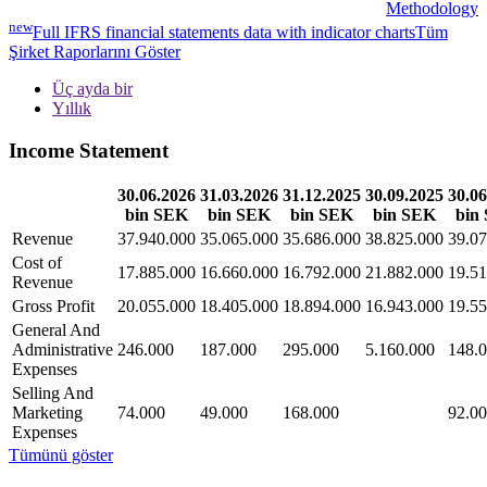
Methodology
new
Full IFRS financial statements data with indicator charts
Tüm
Şirket Raporlarını Göster
Üç ayda bir
Yıllık
Income Statement
30.06.2026
31.03.2026
31.12.2025
30.09.2025
30.06
bin SEK
bin SEK
bin SEK
bin SEK
bin
Revenue
37.940.000
35.065.000
35.686.000
38.825.000
39.07
Cost of
17.885.000
16.660.000
16.792.000
21.882.000
19.51
Revenue
Gross Profit
20.055.000
18.405.000
18.894.000
16.943.000
19.55
General And
Administrative
246.000
187.000
295.000
5.160.000
148.
Expenses
Selling And
Marketing
74.000
49.000
168.000
92.0
Expenses
Tümünü göster