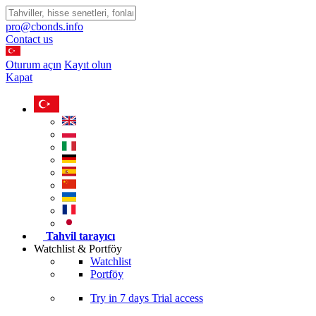
pro@cbonds.info
Contact us
Oturum açın
Kayıt olun
Kapat
Tahvil tarayıcı
Watchlist & Portföy
Watchlist
Portföy
Try in
7 days
Trial access