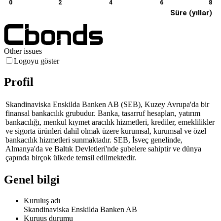
0
2
4
6
8
Süre (yıllar)
Other issues
Logoyu göster
Profil
Skandinaviska Enskilda Banken AB (SEB), Kuzey Avrupa'da bir
finansal bankacılık grubudur. Banka, tasarruf hesapları, yatırım
bankacılığı, menkul kıymet aracılık hizmetleri, krediler, emeklilikler
ve sigorta ürünleri dahil olmak üzere kurumsal, kurumsal ve özel
bankacılık hizmetleri sunmaktadır. SEB, İsveç genelinde,
Almanya'da ve Baltık Devletleri'nde şubelere sahiptir ve dünya
çapında birçok ülkede temsil edilmektedir.
Genel bilgi
Kuruluş adı
Skandinaviska Enskilda Banken AB
Kuruuş durumu