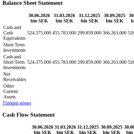
Balance Sheet Statement
30.06.2026
31.03.2026
31.12.2025
30.09.2025
30
bin SEK
bin SEK
bin SEK
bin SEK
b
Cash and
Cash
524.375.000
455.783.000
299.859.000
366.263.000
52
Equivalents
Short Term
Investments
Cash and
Short Term
524.375.000
455.783.000
299.859.000
366.263.000
52
Investments
Net
Receivables
Other
Current
Assets
Tümünü göster
Cash Flow Statement
30.06.2026
31.03.2026
31.12.2025
30.09.2025
30.0
bin SEK
bin SEK
bin SEK
bin SEK
bin