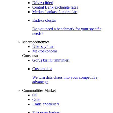
Döviz çiftleri
Central Bank exchange rates
Merkez bankası faiz oranları
Endeks oluştur
Do you need a benchmark for your specific
needs?
Macroeconomics
Ülke sayfaları
Makroekonomi
Consensus
Görüş birliği tahminleri
Custom data
We turn data chaos into your competitive
advantage
Commodities Market
Oil
Gold
Emtia endeksleri
Faiz oranı haritası