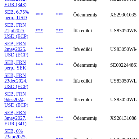
EUR (343)
SEB, 6.75%
***
***
Ödenmemiş
XS293010358
perp., USD
SEB, FRN
21jul2025,
***
***
İtfa edildi
US83050WN
USD (ECP)
SEB, FRN
2may2025,
***
***
İtfa edildi
US83050WM
USD (ECP)
SEB, FRN
***
***
Ödenmemiş
SE002244863
perp., SEK
SEB, FRN
23dec2024,
***
***
İtfa edildi
US83050WLT
USD (ECP)
SEB, FRN
9dec2024,
***
***
İtfa edildi
US83050WL
USD (ECP)
SEB, FRN
3may2027,
***
***
Ödenmemiş
XS281310887
EUR (341)
SEB, 0%
23apr2025,