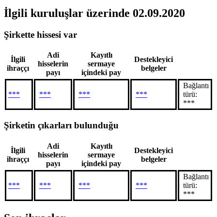
İlgili kuruluşlar
üzerinde 02.09.2020
Şirkette hissesi var
Adi
Kayıtlı
İlgili
Destekleyici
hisselerin
sermaye
ihraççı
belgeler
payı
içindeki pay
Bağlantı
***
***
***
***
türü:
***
Şirketin çıkarları bulunduğu
Adi
Kayıtlı
İlgili
Destekleyici
hisselerin
sermaye
ihraççı
belgeler
payı
içindeki pay
Bağlantı
***
***
***
***
türü:
***