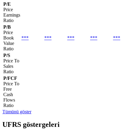
P/E
Price
Earnings
Ratio
P/B
Price
Book
***
***
***
***
***
Value
Ratio
P/S
Price To
Sales
Ratio
P/FCF
Price To
Free
Cash
Flows
Ratio
Tümünü göster
UFRS göstergeleri