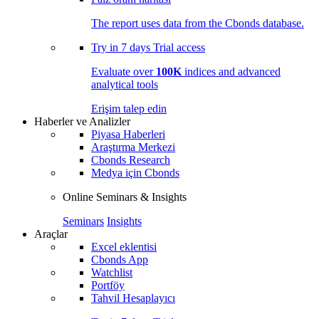
The report uses data from the Cbonds database.
Try in
7 days
Trial access
Evaluate over
100K
indices and advanced
analytical tools
Erişim talep edin
Haberler ve Analizler
Piyasa Haberleri
Araştırma Merkezi
Cbonds Research
Medya için Cbonds
Online Seminars & Insights
Seminars
Insights
Araçlar
Excel eklentisi
Cbonds App
Watchlist
Portföy
Tahvil Hesaplayıcı