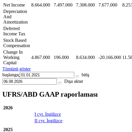
Net Income
8.664.000
7.497.000
7.308.000
7.677.000
8.25
Depreciation
And
Amortization
Deferred
Income Tax
Stock Based
Compensation
Change In
Working
4.867.000
196.000
8.634.000
-20.166.000
11.5
Capital
Tümünü göster
başlangıç
bitiş
Dışa aktar
UFRS/ABD GAAP raporlaması
2026
I çyr. İngilizce
II çyr. İngilizce
2025