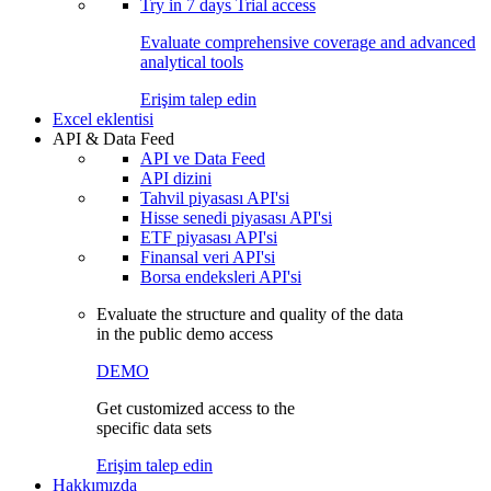
Try in
7 days
Trial access
Evaluate comprehensive coverage and advanced
analytical tools
Erişim talep edin
Excel eklentisi
API & Data Feed
API ve Data Feed
API dizini
Tahvil piyasası API'si
Hisse senedi piyasası API'si
ETF piyasası API'si
Finansal veri API'si
Borsa endeksleri API'si
Evaluate the structure and quality of the data
in the public demo access
DEMO
Get customized access to the
specific data sets
Erişim talep edin
Hakkımızda