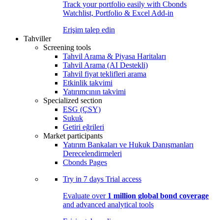
Track your portfolio easily with Cbonds
Watchlist, Portfolio & Excel Add-in
Erişim talep edin
Tahviller
Screening tools
Tahvil Arama & Piyasa Haritaları
Tahvil Arama (AI Destekli)
Tahvil fiyat teklifleri arama
Etkinlik takvimi
Yatırımcının takvimi
Specialized section
ESG (ÇSY)
Sukuk
Getiri eğrileri
Market participants
Yatırım Bankaları ve Hukuk Danışmanları
Derecelendirmeleri
Cbonds Pages
Try in
7 days
Trial access
Evaluate over
1 million global bond coverage
and advanced analytical tools