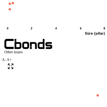
A-
A+