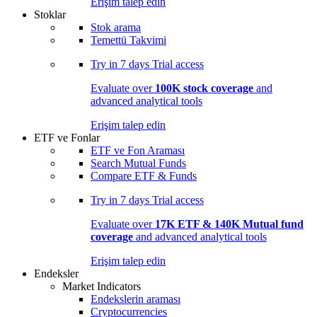
Erişim talep edin
Stoklar
Stok arama
Temettü Takvimi
Try in
7 days
Trial access
Evaluate over
100K stock coverage
and
advanced analytical tools
Erişim talep edin
ETF ve Fonlar
ETF ve Fon Araması
Search Mutual Funds
Compare ETF & Funds
Try in
7 days
Trial access
Evaluate over
17K ETF & 140K Mutual fund
coverage
and advanced analytical tools
Erişim talep edin
Endeksler
Market Indicators
Endekslerin araması
Cryptocurrencies