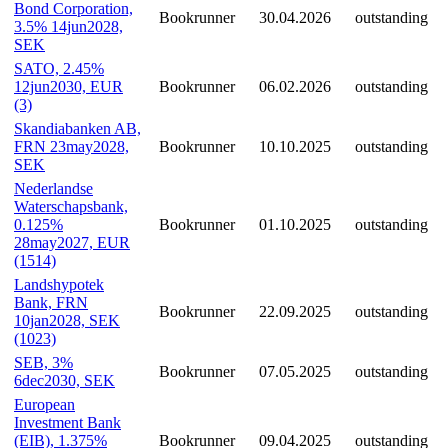
Bond Corporation,
Bookrunner
30.04.2026
outstanding
3.5% 14jun2028,
SEK
SATO, 2.45%
12jun2030, EUR
Bookrunner
06.02.2026
outstanding
(3)
Skandiabanken AB,
FRN 23may2028,
Bookrunner
10.10.2025
outstanding
SEK
Nederlandse
Waterschapsbank,
0.125%
Bookrunner
01.10.2025
outstanding
28may2027, EUR
(1514)
Landshypotek
Bank, FRN
Bookrunner
22.09.2025
outstanding
10jan2028, SEK
(1023)
SEB, 3%
Bookrunner
07.05.2025
outstanding
6dec2030, SEK
European
Investment Bank
(EIB), 1.375%
Bookrunner
09.04.2025
outstanding