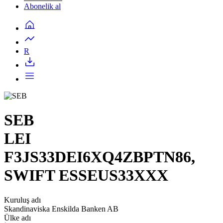
Abonelik al
R
SEB
LEI
F3JS33DEI6XQ4ZBPTN86,
SWIFT ESSEUS33XXX
Kuruluş adı
Skandinaviska Enskilda Banken AB
Ülke adı