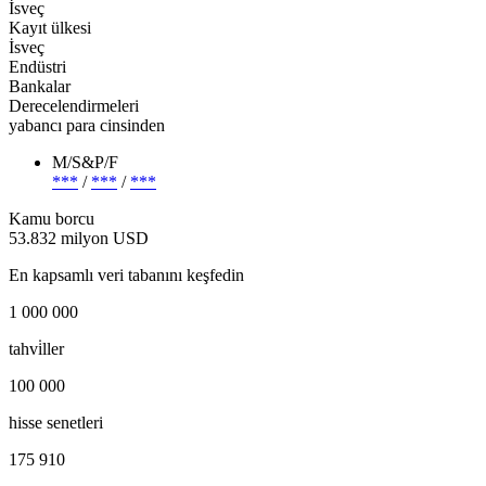
İsveç
Kayıt ülkesi
İsveç
Endüstri
Bankalar
Derecelendirmeleri
yabancı para cinsinden
M/S&P/F
***
/
***
/
***
Kamu borcu
53.832 milyon USD
En kapsamlı veri tabanını keşfedin
1 000 000
tahvi̇ller
100 000
hisse senetleri
175 910