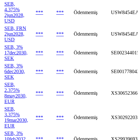
SEB,
4.375%
***
***
Ödenmemiş
USW8454EA
2jun2028,
USD
SEB, FRN
2jun2028,
***
***
Ödenmemiş
USW8454EA
USD
SEB, 3%
17dec2030,
***
***
Ödenmemiş
SE002344015
SEK
SEB, 3%
6dec2030,
***
***
Ödenmemiş
SE001778042
SEK
SEB,
2.375%
***
***
Ödenmemiş
XS306523660
8may2030,
EUR
SEB,
3.375%
***
***
Ödenmemiş
XS302922039
19mar2030,
EUR
SEB, 3%
10feb2032,
***
***
Ödenmemiş
XS299396932