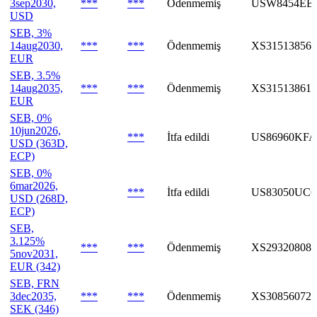
3sep2030,
***
***
Ödenmemiş
USW8454EB
USD
SEB, 3%
14aug2030,
***
***
Ödenmemiş
XS315138566
EUR
SEB, 3.5%
14aug2035,
***
***
Ödenmemiş
XS315138612
EUR
SEB, 0%
10jun2026,
***
İtfa edildi
US86960KFA
USD (363D,
ECP)
SEB, 0%
6mar2026,
***
İtfa edildi
US83050UC6
USD (268D,
ECP)
SEB,
3.125%
***
***
Ödenmemiş
XS293208085
5nov2031,
EUR (342)
SEB, FRN
3dec2035,
***
***
Ödenmemiş
XS308560724
SEK (346)