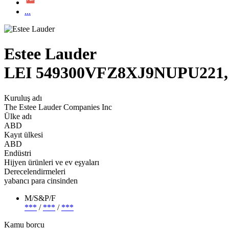
...
Estee Lauder
LEI 549300VFZ8XJ9NUPU221
Kuruluş adı
The Estee Lauder Companies Inc
Ülke adı
ABD
Kayıt ülkesi
ABD
Endüstri
Hijyen ürünleri ve ev eşyaları
Derecelendirmeleri
yabancı para cinsinden
M/S&P/F
***
/
***
/
***
Kamu borcu