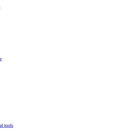
?
e
l tools