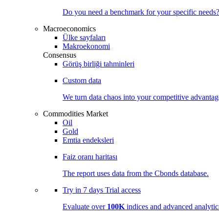
Do you need a benchmark for your specific needs
Macroeconomics
Ülke sayfaları
Makroekonomi
Consensus
Görüş birliği tahminleri
Custom data
We turn data chaos into your competitive
advantag
Commodities Market
Oil
Gold
Emtia endeksleri
Faiz oranı haritası
The report uses data from the Cbonds database.
Try in
7 days
Trial access
Evaluate over
100K
indices and advanced analytica