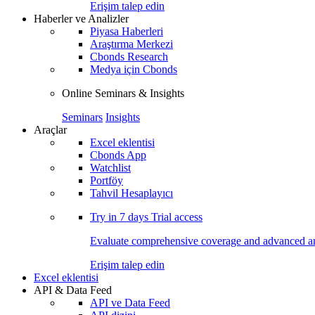
Erişim talep edin
Haberler ve Analizler
Piyasa Haberleri
Araştırma Merkezi
Cbonds Research
Medya için Cbonds
Online Seminars & Insights
Seminars
Insights
Araçlar
Excel eklentisi
Cbonds App
Watchlist
Portföy
Tahvil Hesaplayıcı
Try in
7 days
Trial access
Evaluate comprehensive coverage and advanced ana
Erişim talep edin
Excel eklentisi
API & Data Feed
API ve Data Feed