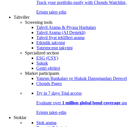
Track your portfolio easily with Cbonds Watchlist
Erişim talep edin
Tahviller
Screening tools
Tahvil Arama & Piyasa Haritaları
Tahvil Arama (AI Destekli)
Tahvil fiyat teklifleri arama
Etkinlik takvimi
Yatırımcının takvimi
Specialized section
ESG (ÇSY)
Sukuk
Getiri eğrileri
Market participants
Yatırım Bankaları ve Hukuk Danışmanları Derecel
Cbonds Pages
Try in
7 days
Trial access
Evaluate over
1 million global bond coverage
and
Erişim talep edin
Stoklar
Stok arama