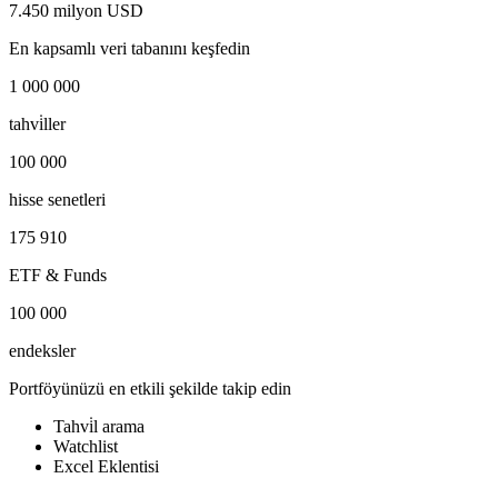
7.450 milyon USD
En kapsamlı veri tabanını keşfedin
1 000 000
tahvi̇ller
100 000
hisse senetleri
175 910
ETF & Funds
100 000
endeksler
Portföyünüzü en etkili şekilde takip edin
Tahvi̇l arama
Watchlist
Excel Eklentisi