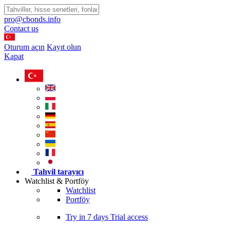
pro@cbonds.info
Contact us
Oturum açın
Kayıt olun
Kapat
Tahvil tarayıcı
Watchlist & Portföy
Watchlist
Portföy
Try in
7 days
Trial access