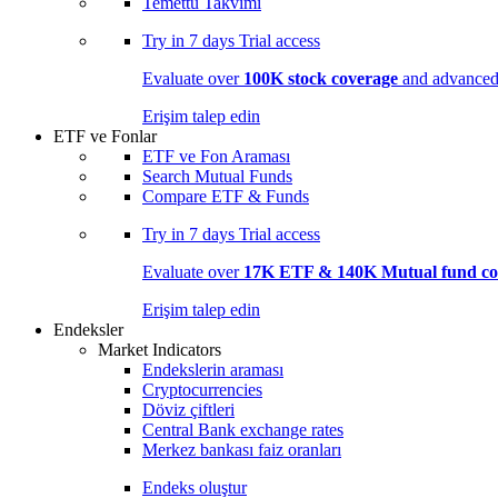
Temettü Takvimi
Try in
7 days
Trial access
Evaluate over
100K stock coverage
and advanced 
Erişim talep edin
ETF ve Fonlar
ETF ve Fon Araması
Search Mutual Funds
Compare ETF & Funds
Try in
7 days
Trial access
Evaluate over
17K ETF & 140K Mutual fund co
Erişim talep edin
Endeksler
Market Indicators
Endekslerin araması
Cryptocurrencies
Döviz çiftleri
Central Bank exchange rates
Merkez bankası faiz oranları
Endeks oluştur