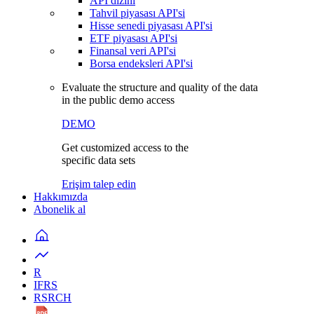
API dizini
Tahvil piyasası API'si
Hisse senedi piyasası API'si
ETF piyasası API'si
Finansal veri API'si
Borsa endeksleri API'si
Evaluate the structure and quality of the data
in the public demo access
DEMO
Get customized access to the
specific data sets
Erişim talep edin
Hakkımızda
Abonelik al
R
IFRS
RSRCH