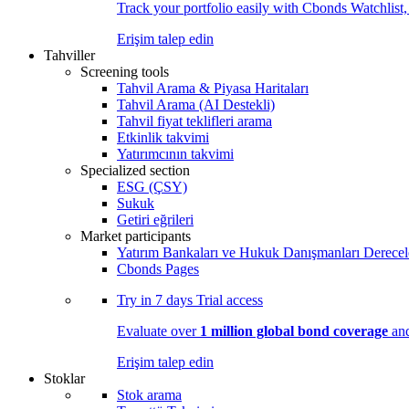
Track your portfolio easily with Cbonds Watchlist
Erişim talep edin
Tahviller
Screening tools
Tahvil Arama & Piyasa Haritaları
Tahvil Arama (AI Destekli)
Tahvil fiyat teklifleri arama
Etkinlik takvimi
Yatırımcının takvimi
Specialized section
ESG (ÇSY)
Sukuk
Getiri eğrileri
Market participants
Yatırım Bankaları ve Hukuk Danışmanları Derecel
Cbonds Pages
Try in
7 days
Trial access
Evaluate over
1 million global bond coverage
and
Erişim talep edin
Stoklar
Stok arama