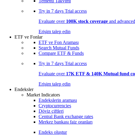
Temettü Takvimi
Try in
7 days
Trial access
Evaluate over
100K stock coverage
and advanced 
Erişim talep edin
ETF ve Fonlar
ETF ve Fon Araması
Search Mutual Funds
Compare ETF & Funds
Try in
7 days
Trial access
Evaluate over
17K ETF & 140K Mutual fund co
Erişim talep edin
Endeksler
Market Indicators
Endekslerin araması
Cryptocurrencies
Döviz çiftleri
Central Bank exchange rates
Merkez bankası faiz oranları
Endeks oluştur