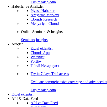
Erişim talep edin
Haberler ve Analizler
Piyasa Haberleri
Araştırma Merkezi
Cbonds Research
Medya için Cbonds
Online Seminars & Insights
Seminars
Insights
Araçlar
Excel eklentisi
Cbonds App
Watchlist
Portföy
Tahvil Hesaplayıcı
Try in
7 days
Trial access
Evaluate comprehensive coverage and advanced ana
Erişim talep edin
Excel eklentisi
API & Data Feed
API ve Data Feed