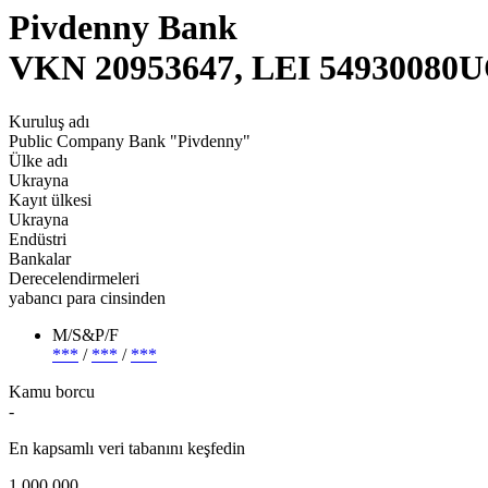
Pivdenny Bank
VKN 20953647, LEI 5493008
Kuruluş adı
Public Company Bank "Pivdenny"
Ülke adı
Ukrayna
Kayıt ülkesi
Ukrayna
Endüstri
Bankalar
Derecelendirmeleri
yabancı para cinsinden
M/S&P/F
***
/
***
/
***
Kamu borcu
-
En kapsamlı veri tabanını keşfedin
1 000 000