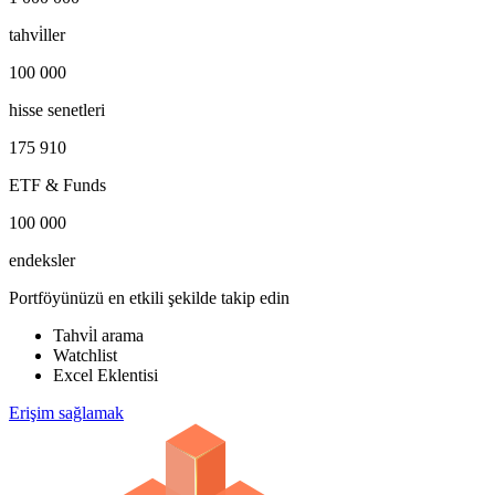
tahvi̇ller
100 000
hisse senetleri
175 910
ETF & Funds
100 000
endeksler
Portföyünüzü en etkili şekilde takip edin
Tahvi̇l arama
Watchlist
Excel Eklentisi
Erişim sağlamak