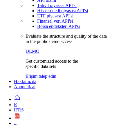
API dizini
Tahvil piyasası API'si
Hisse senedi piyasası API'si
ETF piyasası API'si
Finansal veri API'si
Borsa endeksleri API'si
Evaluate the structure and quality of the data
in the public demo access
DEMO
Get customized access to the
specific data sets
Erişim talep edin
Hakkımızda
Abonelik al
R
IFRS
...