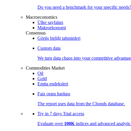
Do you need a benchmark for your specific needs
Macroeconomics
Ülke sayfaları
Makroekonomi
Consensus
Görüş birliği tahminleri
Custom data
We turn data chaos into your competitive
advantag
Commodities Market
Oil
Gold
Emtia endeksleri
Faiz oranı haritası
The report uses data from the Cbonds database.
Try in
7 days
Trial access
Evaluate over
100K
indices and advanced analytica