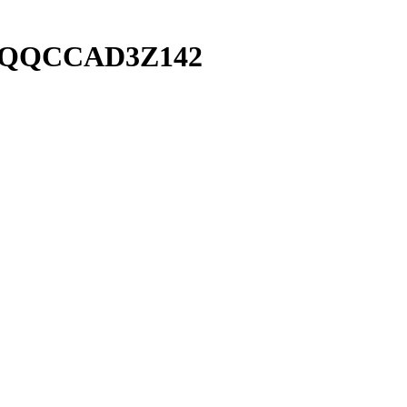
0UQQCCAD3Z142