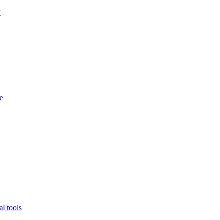
?
e
l tools