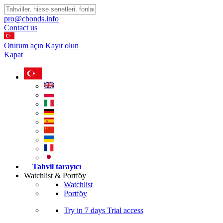
pro@cbonds.info
Contact us
Oturum açın
Kayıt olun
Kapat
Tahvil tarayıcı
Watchlist & Portföy
Watchlist
Portföy
Try in
7 days
Trial access