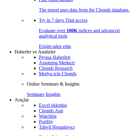
The report uses data from the Cbonds database.
Try in
7 days
Trial access
Evaluate over
100K
indices and advanced
analytical tools
Erişim talep edin
Haberler ve Analizler
Piyasa Haberleri
Araştırma Merkezi
Cbonds Research
Medya için Cbonds
Online Seminars & Insights
Seminars
Insights
Araçlar
Excel eklentisi
Cbonds App
Watchlist
Portföy
Tahvil Hesaplayıcı