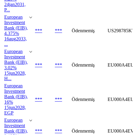
24jan2031,
P...
European
Investment
Bank (EIB),
***
***
Ödenmemiş
US298785KT
4.375%
16aug2033,
...
European
Investment
Bank (EIB),
***
***
Ödenmemiş
EU000A4EU
3.02%
15jun2028,
H...
European
Investment
Bank (EIB),
***
***
Ödenmemiş
EU000A4EU
16%
15jun2028,
EGP
European
Investment
Bank (EIB),
***
***
Ödenmemiş
EU000A4EV