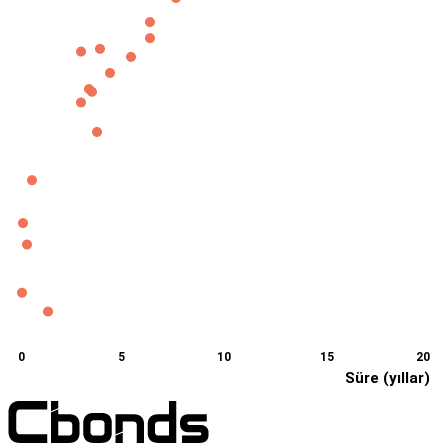
0
5
10
15
20
Süre (yıllar)