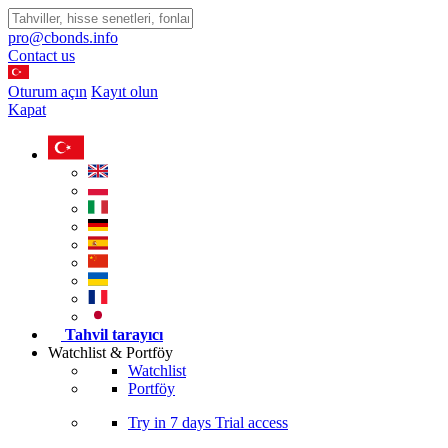
pro@cbonds.info
Contact us
Oturum açın
Kayıt olun
Kapat
Tahvil tarayıcı
Watchlist & Portföy
Watchlist
Portföy
Try in
7 days
Trial access