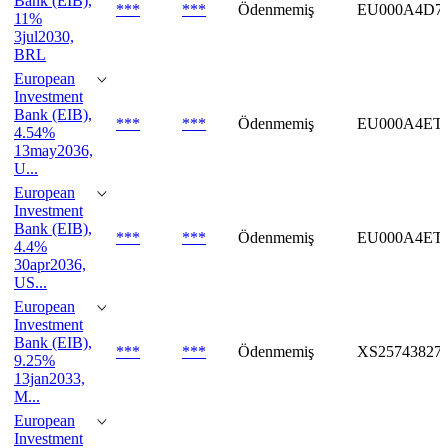
Bank (EIB),
***
***
Ödenmemiş
EU000A4D7
11%
3jul2030,
BRL
European
Investment
Bank (EIB),
***
***
Ödenmemiş
EU000A4ET
4.54%
13may2036,
U...
European
Investment
Bank (EIB),
***
***
Ödenmemiş
EU000A4ET
4.4%
30apr2036,
US...
European
Investment
Bank (EIB),
***
***
Ödenmemiş
XS25743827
9.25%
13jan2033,
M...
European
Investment