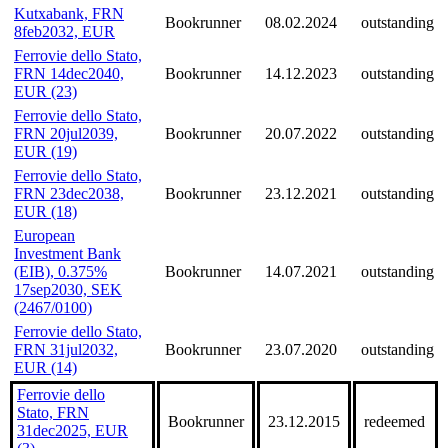
Kutxabank, FRN
Bookrunner
08.02.2024
outstanding
8feb2032, EUR
Ferrovie dello Stato,
FRN 14dec2040,
Bookrunner
14.12.2023
outstanding
EUR (23)
Ferrovie dello Stato,
FRN 20jul2039,
Bookrunner
20.07.2022
outstanding
EUR (19)
Ferrovie dello Stato,
FRN 23dec2038,
Bookrunner
23.12.2021
outstanding
EUR (18)
European
Investment Bank
(EIB), 0.375%
Bookrunner
14.07.2021
outstanding
17sep2030, SEK
(2467/0100)
Ferrovie dello Stato,
FRN 31jul2032,
Bookrunner
23.07.2020
outstanding
EUR (14)
Ferrovie dello
Stato, FRN
Bookrunner
23.12.2015
redeemed
31dec2025, EUR