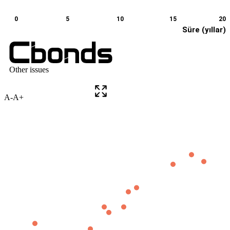
A-
A+