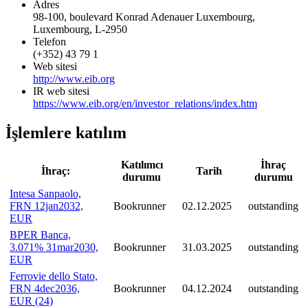
Adres
98-100, boulevard Konrad Adenauer Luxembourg,
Luxembourg, L-2950
Telefon
(+352) 43 79 1
Web sitesi
http://www.eib.org
IR web sitesi
https://www.eib.org/en/investor_relations/index.htm
İşlemlere katılım
Katılımcı
İhraç
İhraç:
Tarih
durumu
durumu
Intesa Sanpaolo,
FRN 12jan2032,
Bookrunner
02.12.2025
outstanding
EUR
BPER Banca,
3.071% 31mar2030,
Bookrunner
31.03.2025
outstanding
EUR
Ferrovie dello Stato,
FRN 4dec2036,
Bookrunner
04.12.2024
outstanding
EUR (24)