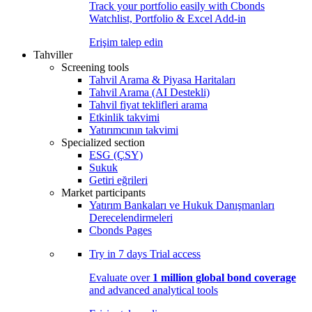
Track your portfolio easily with Cbonds
Watchlist, Portfolio & Excel Add-in
Erişim talep edin
Tahviller
Screening tools
Tahvil Arama & Piyasa Haritaları
Tahvil Arama (AI Destekli)
Tahvil fiyat teklifleri arama
Etkinlik takvimi
Yatırımcının takvimi
Specialized section
ESG (ÇSY)
Sukuk
Getiri eğrileri
Market participants
Yatırım Bankaları ve Hukuk Danışmanları
Derecelendirmeleri
Cbonds Pages
Try in
7 days
Trial access
Evaluate over
1 million global bond coverage
and advanced analytical tools