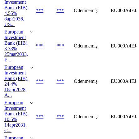
Investment
Bank (EIB),
***
***
Ödenmemiş
EU000A4EJ
4.55%
8apr2036,
US...
European
Investment
Bank (EIB),
***
***
Ödenmemiş
EU000A4EJ8
3.33%
25mar2033,
E...
European
Investment
Bank (EIB),
***
***
Ödenmemiş
EU000A4EJ
24.4%
16apr2028,
A...
European
Investment
Bank (EIB),
***
***
Ödenmemiş
EU000A4EJ8
10.5%
14apr2031,
C...
European