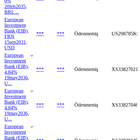
0%
20feb2035,
BRL ...
European
Investment
Bank (EIB),
***
***
Ödenmemiş
US298785KS
FRN
15sep2031,
USD
European
Investment
Bank (EIB),
***
***
Ödenmemiş
XS33827021
4.84%
19may2036,
U...
European
Investment
Bank (EIB),
***
***
Ödenmemiş
XS33827046
4.84%
19may2036,
U...
European
Investment
Bank (EIB),