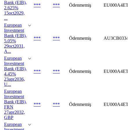
Bank (EIB),
***
***
Ödenmemiş
EU000A4ET
2.625%
15oct2029,
...
European
Investment
Bank (EIB),
***
***
Ödenmemiş
AU3CB0334
5.05%
29oct2031,
A...
European
Investment
Bank (EIB),
***
***
Ödenmemiş
EU000A4ET
4.45%
23apr2036,
U...
European
Investment
Bank (EIB),
***
***
Ödenmemiş
EU000A4ET
FRN
27apr2032,
GBP
European
Investment