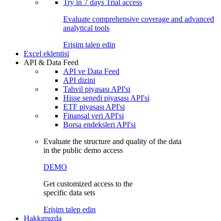
Try in
7 days
Trial access
Evaluate comprehensive coverage and advanced
analytical tools
Erişim talep edin
Excel eklentisi
API & Data Feed
API ve Data Feed
API dizini
Tahvil piyasası API'si
Hisse senedi piyasası API'si
ETF piyasası API'si
Finansal veri API'si
Borsa endeksleri API'si
Evaluate the structure and quality of the data
in the public demo access
DEMO
Get customized access to the
specific data sets
Erişim talep edin
Hakkımızda