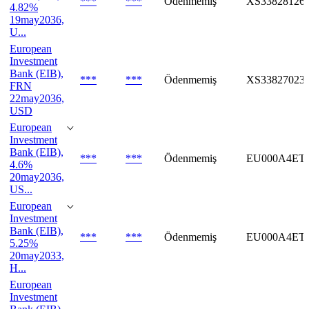
***
***
Ödenmemiş
XS33828126
4.82%
19may2036,
U...
European
Investment
Bank (EIB),
***
***
Ödenmemiş
XS33827023
FRN
22may2036,
USD
European
Investment
Bank (EIB),
***
***
Ödenmemiş
EU000A4ET
4.6%
20may2036,
US...
European
Investment
Bank (EIB),
***
***
Ödenmemiş
EU000A4ET
5.25%
20may2033,
H...
European
Investment