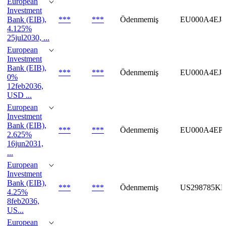
European
Investment
Bank (EIB),
***
***
Ödenmemiş
EU000A4EJ8
4.125%
25jul2030, ...
European
Investment
Bank (EIB),
***
***
Ödenmemiş
EU000A4EJ
0%
12feb2036,
USD ...
European
Investment
Bank (EIB),
***
***
Ödenmemiş
EU000A4EP
2.625%
16jun2031,
...
European
Investment
Bank (EIB),
***
***
Ödenmemiş
US298785KP
4.25%
8feb2036,
US...
European