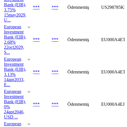
Bank (EIB),
***
***
Ödenmemiş
US298785KR
3.75%
15may2029,
U...
European
Investment
Bank (EIB),
***
***
Ödenmemiş
EU000A4ET
2.68%
22oct2029,
S...
European
Investment
Bank (EIB),
***
***
Ödenmemiş
EU000A4ET
3.13%
14apr2033,
E...
European
Investment
Bank (EIB),
***
***
Ödenmemiş
EU000A4EJ
0%
24apr2046,
USD ...
European