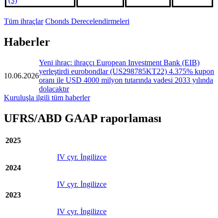
(3)
Tüm ihraçlar
Cbonds Derecelendirmeleri
Haberler
Yeni ihraç: ihraççı European Investment Bank (EIB)
yerleştirdi eurobondlar (US298785KT22) 4.375% kupon
10.06.2026
oranı ile USD 4000 milyon tutarında vadesi 2033 yılında
dolacaktır
Kuruluşla ilgili tüm haberler
UFRS/ABD GAAP raporlaması
2025
IV çyr. İngilizce
2024
IV çyr. İngilizce
2023
IV çyr. İngilizce