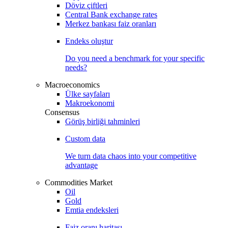
Döviz çiftleri
Central Bank exchange rates
Merkez bankası faiz oranları
Endeks oluştur
Do you need a benchmark for your specific
needs?
Macroeconomics
Ülke sayfaları
Makroekonomi
Consensus
Görüş birliği tahminleri
Custom data
We turn data chaos into your competitive
advantage
Commodities Market
Oil
Gold
Emtia endeksleri
Faiz oranı haritası