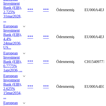
Investment
Bank (EIB),
***
***
Ödenmemiş
EU000A4EJ
2.725%
31mar2028,
...
European
Investment
Bank (EIB),
***
***
Ödenmemiş
EU000A4EJ8
4.4%
24mar2036,
US...
European
Investment
Bank (EIB),
***
***
Ödenmemiş
CH15409771
0.7775%
1apr2036, ...
European
Investment
Bank (EIB),
***
***
Ödenmemiş
EU000A4EQ
2.625%
15mar2034,
...
European