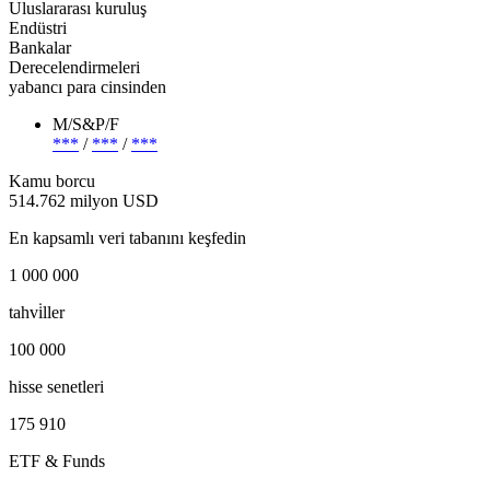
Uluslararası kuruluş
Endüstri
Bankalar
Derecelendirmeleri
yabancı para cinsinden
M/S&P/F
***
/
***
/
***
Kamu borcu
514.762 milyon USD
En kapsamlı veri tabanını keşfedin
1 000 000
tahvi̇ller
100 000
hisse senetleri
175 910
ETF & Funds