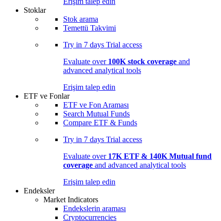
Erişim talep edin
Stoklar
Stok arama
Temettü Takvimi
Try in
7 days
Trial access
Evaluate over
100K stock coverage
and
advanced analytical tools
Erişim talep edin
ETF ve Fonlar
ETF ve Fon Araması
Search Mutual Funds
Compare ETF & Funds
Try in
7 days
Trial access
Evaluate over
17K ETF & 140K Mutual fund
coverage
and advanced analytical tools
Erişim talep edin
Endeksler
Market Indicators
Endekslerin araması
Cryptocurrencies