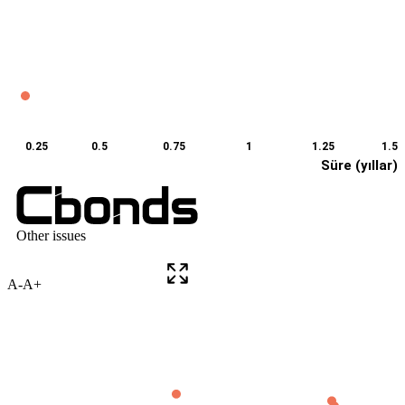
A-
A+