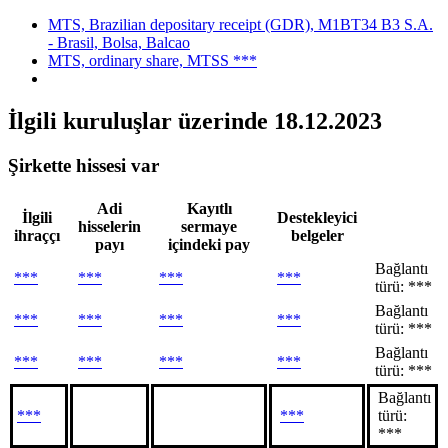
MTS, Brazilian depositary receipt (GDR), M1BT34 B3 S.A.
- Brasil, Bolsa, Balcao
MTS, ordinary share, MTSS ***
İlgili kuruluşlar
üzerinde 18.12.2023
Şirkette hissesi var
Adi
Kayıtlı
İlgili
Destekleyici
hisselerin
sermaye
ihraççı
belgeler
payı
içindeki pay
Bağlantı
***
***
***
***
türü: ***
Bağlantı
***
***
***
***
türü: ***
Bağlantı
***
***
***
***
türü: ***
Bağlantı
***
***
türü:
***