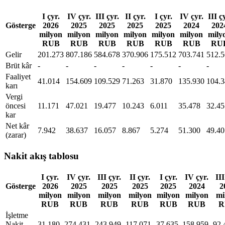
I çyr.
IV çyr.
III çyr.
II çyr.
I çyr.
IV çyr.
III ç
Gösterge
2026
2025
2025
2025
2025
2024
202
milyon
milyon
milyon
milyon
milyon
milyon
mily
RUB
RUB
RUB
RUB
RUB
RUB
RU
Gelir
201.273
807.186
584.678
370.906
175.512
703.741
512.
Brüt kâr
-
-
-
-
-
-
-
Faaliyet
41.014
154.609
109.529
71.263
31.870
135.930
104.
karı
Vergi
öncesi
11.171
47.021
19.477
10.243
6.011
35.478
32.45
kar
Net kâr
7.942
38.637
16.057
8.867
5.274
51.300
49.40
(zarar)
Nakit akış tablosu
I çyr.
IV çyr.
III çyr.
II çyr.
I çyr.
IV çyr.
III
Gösterge
2026
2025
2025
2025
2025
2024
2
milyon
milyon
milyon
milyon
milyon
milyon
mi
RUB
RUB
RUB
RUB
RUB
RUB
R
İşletme
Nakit
31.180
274.431
243.949
117.071
37.635
158.959
92.