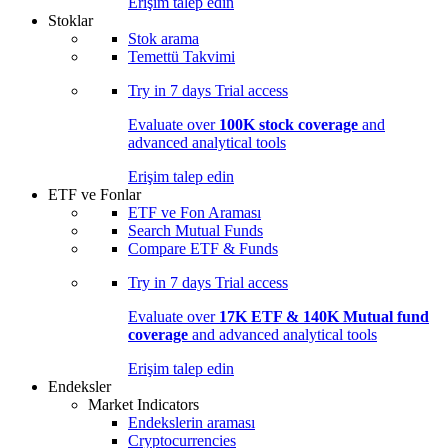
Erişim talep edin
Stoklar
Stok arama
Temettü Takvimi
Try in
7 days
Trial access
Evaluate over
100K stock coverage
and
advanced analytical tools
Erişim talep edin
ETF ve Fonlar
ETF ve Fon Araması
Search Mutual Funds
Compare ETF & Funds
Try in
7 days
Trial access
Evaluate over
17K ETF & 140K Mutual fund
coverage
and advanced analytical tools
Erişim talep edin
Endeksler
Market Indicators
Endekslerin araması
Cryptocurrencies