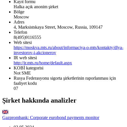
Kayıt formu
Halka açık anonim şirket
Bölge
Moscow
Adres
4, Marksistskaya Street, Moscow, Russia, 109147
Telefon
8(495)9116555
Web sitesi
https://moskva.mts.ru/about/informaciya-o-mts/kontakty/dlya-
investorov-i-akcionerov
IR web sitesi
http://ir.mts.ru/home/default.aspx
KOBİ kategorisi
Not SME
Rusya Federasyonu sigorta şirketlerinin raporlanması için
faaliyet kodu
07
Şirket hakkında analizler
Gazprombank: Corporate eurobond payments monitor