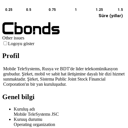
0.25
0.5
0.75
1
1.25
1.5
Süre (yıllar)
Other issues
Logoyu göster
Profil
Mobile TeleSystems, Rusya ve BDT'de lider telekomünikasyon
grubudur. Şirket, mobil ve sabit hat iletişimine dayalı bir dizi hizmet
sunmaktadır. Şirket, Sistema Public Joint Stock Financial
Corporation'ın bir yan kuruluşudur.
Genel bilgi
Kuruluş adı
Mobile TeleSystems JSC
Kuruuş durumu
Operating organization