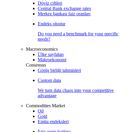
Döviz çiftleri
Central Bank exchange rates
Merkez bankası faiz oranları
Endeks oluştur
Do you need a benchmark for your specific
needs?
Macroeconomics
Ülke sayfaları
Makroekonomi
Consensus
Görüş birliği tahminleri
Custom data
We turn data chaos into your competitive
advantage
Commodities Market
Oil
Gold
Emtia endeksleri
Faiz oranı haritası