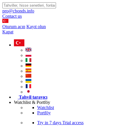
pro@cbonds.info
Contact us
Oturum açın
Kayıt olun
Kapat
Tahvil tarayıcı
Watchlist & Portföy
Watchlist
Portföy
Try in
7 days
Trial access