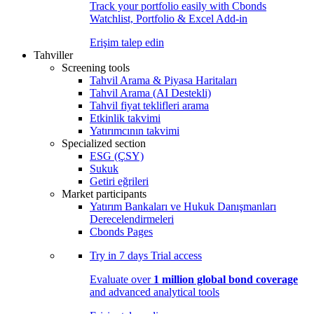
Track your portfolio easily with Cbonds
Watchlist, Portfolio & Excel Add-in
Erişim talep edin
Tahviller
Screening tools
Tahvil Arama & Piyasa Haritaları
Tahvil Arama (AI Destekli)
Tahvil fiyat teklifleri arama
Etkinlik takvimi
Yatırımcının takvimi
Specialized section
ESG (ÇSY)
Sukuk
Getiri eğrileri
Market participants
Yatırım Bankaları ve Hukuk Danışmanları
Derecelendirmeleri
Cbonds Pages
Try in
7 days
Trial access
Evaluate over
1 million global bond coverage
and advanced analytical tools