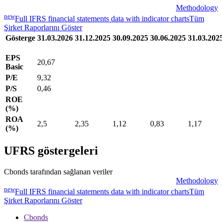
Methodology
new
Full IFRS financial statements data with indicator charts
Tüm
Şirket Raporlarını Göster
Gösterge
31.03.2026
31.12.2025
30.09.2025
30.06.2025
31.03.202
EPS
20,67
Basic
P/E
9,32
P/S
0,46
ROE
(%)
ROA
2,5
2,35
1,12
0,83
1,17
(%)
UFRS göstergeleri
Cbonds tarafından sağlanan veriler
Methodology
new
Full IFRS financial statements data with indicator charts
Tüm
Şirket Raporlarını Göster
Cbonds