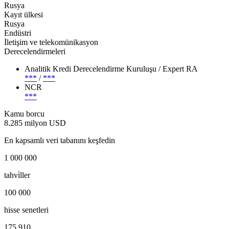
Rusya
Kayıt ülkesi
Rusya
Endüstri
İletişim ve telekomünikasyon
Derecelendirmeleri
Analitik Kredi Derecelendirme Kuruluşu / Expert RA
***
/
***
NCR
***
Kamu borcu
8.285 milyon USD
En kapsamlı veri tabanını keşfedin
1 000 000
tahvi̇ller
100 000
hisse senetleri
175 910