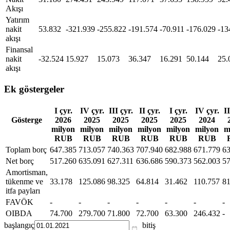
Akışı
Yatırım
nakit
53.832
-321.939
-255.822
-191.574
-70.911
-176.029
-13
akışı
Finansal
nakit
-32.524
15.927
15.073
36.347
16.291
50.144
25.
akışı
Ek göstergeler
I çyr.
IV çyr.
III çyr.
II çyr.
I çyr.
IV çyr.
II
Gösterge
2026
2025
2025
2025
2025
2024
milyon
milyon
milyon
milyon
milyon
milyon
m
RUB
RUB
RUB
RUB
RUB
RUB
Toplam borç
647.385
713.057
740.363
707.940
682.988
671.779
63
Net borç
517.260
635.091
627.311
636.686
590.373
562.003
57
Amortisman,
tükenme ve
33.178
125.086
98.325
64.814
31.462
110.757
81
itfa payları
FAVÖK
-
-
-
-
-
-
-
OIBDA
74.700
279.700
71.800
72.700
63.300
246.432
-
başlangıç
bitiş