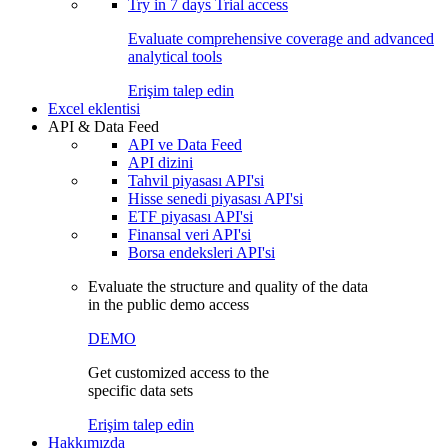
Try in
7 days
Trial access
Evaluate comprehensive coverage and advanced
analytical tools
Erişim talep edin
Excel eklentisi
API & Data Feed
API ve Data Feed
API dizini
Tahvil piyasası API'si
Hisse senedi piyasası API'si
ETF piyasası API'si
Finansal veri API'si
Borsa endeksleri API'si
Evaluate the structure and quality of the data
in the public demo access
DEMO
Get customized access to the
specific data sets
Erişim talep edin
Hakkımızda