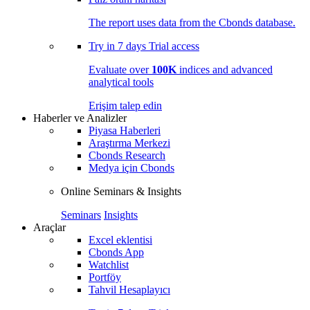
The report uses data from the Cbonds database.
Try in
7 days
Trial access
Evaluate over
100K
indices and advanced
analytical tools
Erişim talep edin
Haberler ve Analizler
Piyasa Haberleri
Araştırma Merkezi
Cbonds Research
Medya için Cbonds
Online Seminars & Insights
Seminars
Insights
Araçlar
Excel eklentisi
Cbonds App
Watchlist
Portföy
Tahvil Hesaplayıcı