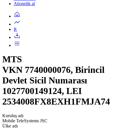
Abonelik al
R
MTS
VKN 7740000076, Birincil
Devlet Sicil Numarası
1027700149124, LEI
2534008FX8EXH1FMJA74
Kuruluş adı
Mobile TeleSystems JSC
Ülke adı