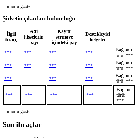
Tümünü göster
Şirketin çıkarları bulunduğu
Adi
Kayıtlı
İlgili
Destekleyici
hisselerin
sermaye
ihraççı
belgeler
payı
içindeki pay
Bağlantı
***
***
***
***
türü: ***
Bağlantı
***
***
***
***
türü: ***
Bağlantı
***
***
***
türü: ***
Bağlantı
***
***
***
***
türü:
***
Tümünü göster
Son ihraçlar