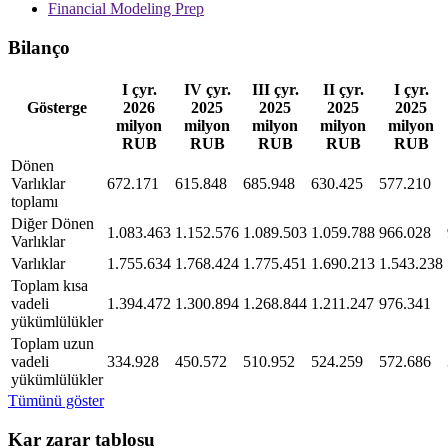
Financial Modeling Prep
Bilanço
I çyr.
IV çyr.
III çyr.
II çyr.
I çyr.
Gösterge
2026
2025
2025
2025
2025
milyon
milyon
milyon
milyon
milyon
RUB
RUB
RUB
RUB
RUB
Dönen
Varlıklar
672.171
615.848
685.948
630.425
577.210
toplamı
Diğer Dönen
1.083.463
1.152.576
1.089.503
1.059.788
966.028
Varlıklar
Varlıklar
1.755.634
1.768.424
1.775.451
1.690.213
1.543.238
Toplam kısa
vadeli
1.394.472
1.300.894
1.268.844
1.211.247
976.341
yükümlülükler
Toplam uzun
vadeli
334.928
450.572
510.952
524.259
572.686
yükümlülükler
Tümünü göster
Kar zarar tablosu