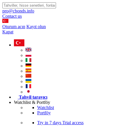
pro@cbonds.info
Contact us
Oturum açın
Kayıt olun
Kapat
Tahvil tarayıcı
Watchlist & Portföy
Watchlist
Portföy
Try in
7 days
Trial access