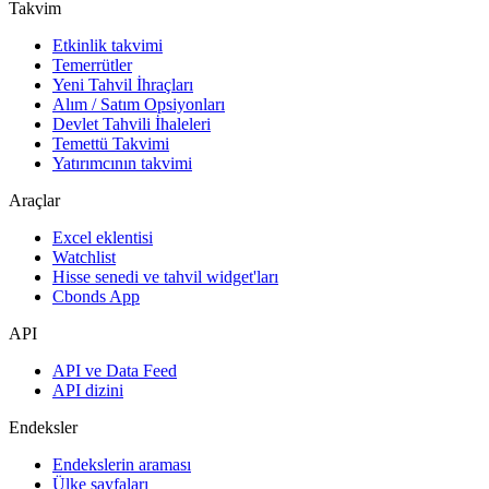
Takvim
Etkinlik takvimi
Temerrütler
Yeni Tahvil İhraçları
Alım / Satım Opsiyonları
Devlet Tahvili İhaleleri
Temettü Takvimi
Yatırımcının takvimi
Araçlar
Excel eklentisi
Watchlist
Hisse senedi ve tahvil widget'ları
Cbonds App
API
API ve Data Feed
API dizini
Endeksler
Endekslerin araması
Ülke sayfaları