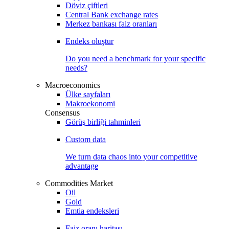
Döviz çiftleri
Central Bank exchange rates
Merkez bankası faiz oranları
Endeks oluştur
Do you need a benchmark for your specific
needs?
Macroeconomics
Ülke sayfaları
Makroekonomi
Consensus
Görüş birliği tahminleri
Custom data
We turn data chaos into your competitive
advantage
Commodities Market
Oil
Gold
Emtia endeksleri
Faiz oranı haritası