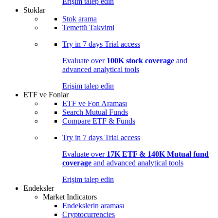
Erişim talep edin
Stoklar
Stok arama
Temettü Takvimi
Try in
7 days
Trial access
Evaluate over
100K stock coverage
and
advanced analytical tools
Erişim talep edin
ETF ve Fonlar
ETF ve Fon Araması
Search Mutual Funds
Compare ETF & Funds
Try in
7 days
Trial access
Evaluate over
17K ETF & 140K Mutual fund
coverage
and advanced analytical tools
Erişim talep edin
Endeksler
Market Indicators
Endekslerin araması
Cryptocurrencies