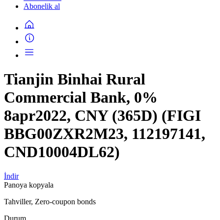
Abonelik al
Tianjin Binhai Rural
Commercial Bank, 0%
8apr2022, CNY (365D) (FIGI
BBG00ZXR2M23, 112197141,
CND10004DL62)
İndir
Panoya kopyala
Tahviller, Zero-coupon bonds
Durum