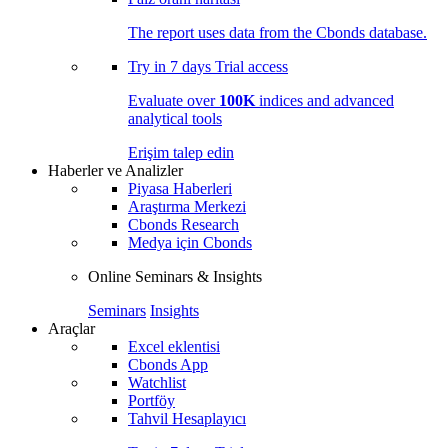
The report uses data from the Cbonds database.
Try in
7 days
Trial access
Evaluate over
100K
indices and advanced
analytical tools
Erişim talep edin
Haberler ve Analizler
Piyasa Haberleri
Araştırma Merkezi
Cbonds Research
Medya için Cbonds
Online Seminars & Insights
Seminars
Insights
Araçlar
Excel eklentisi
Cbonds App
Watchlist
Portföy
Tahvil Hesaplayıcı