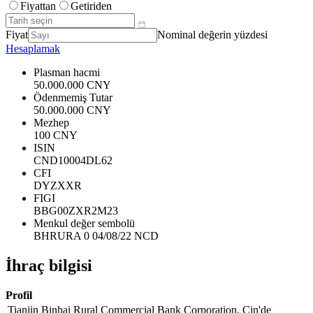
Fiyattan
Getiriden
Fiyat
Nominal değerin yüzdesi
Hesaplamak
Plasman hacmi
50.000.000 CNY
Ödenmemiş Tutar
50.000.000 CNY
Mezhep
100 CNY
ISIN
CND10004DL62
CFI
DYZXXR
FIGI
BBG00ZXR2M23
Menkul değer sembolü
BHRURA 0 04/08/22 NCD
İhraç bilgisi
Profil
Tianjin Binhai Rural Commercial Bank Corporation, Çin'de