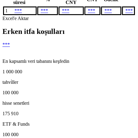
süresi
CNY
1
***
***
***
***
***
***
Excel'e Aktar
Erken itfa koşulları
***
En kapsamlı veri tabanını keşfedin
1 000 000
tahvi̇ller
100 000
hisse senetleri
175 910
ETF & Funds
100 000