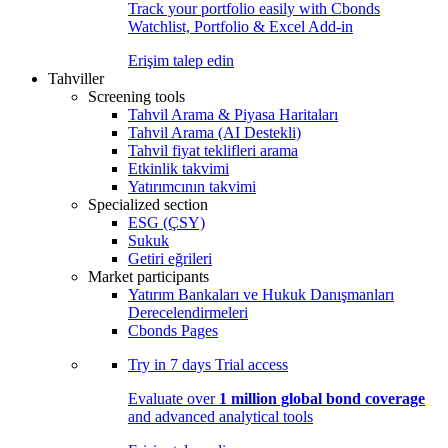
Track your portfolio easily with Cbonds
Watchlist, Portfolio & Excel Add-in
Erişim talep edin
Tahviller
Screening tools
Tahvil Arama & Piyasa Haritaları
Tahvil Arama (AI Destekli)
Tahvil fiyat teklifleri arama
Etkinlik takvimi
Yatırımcının takvimi
Specialized section
ESG (ÇSY)
Sukuk
Getiri eğrileri
Market participants
Yatırım Bankaları ve Hukuk Danışmanları
Derecelendirmeleri
Cbonds Pages
Try in
7 days
Trial access
Evaluate over
1 million global bond coverage
and advanced analytical tools