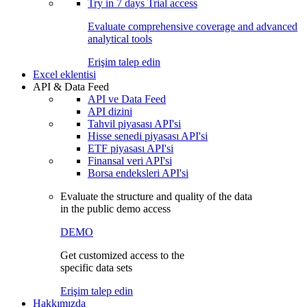
Try in
7 days
Trial access
Evaluate comprehensive coverage and advanced
analytical tools
Erişim talep edin
Excel eklentisi
API & Data Feed
API ve Data Feed
API dizini
Tahvil piyasası API'si
Hisse senedi piyasası API'si
ETF piyasası API'si
Finansal veri API'si
Borsa endeksleri API'si
Evaluate the structure and quality of the data
in the public demo access
DEMO
Get customized access to the
specific data sets
Erişim talep edin
Hakkımızda