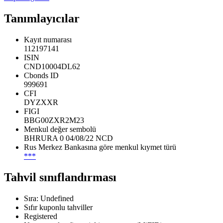
Tanımlayıcılar
Kayıt numarası
112197141
ISIN
CND10004DL62
Cbonds ID
999691
CFI
DYZXXR
FIGI
BBG00ZXR2M23
Menkul değer sembolü
BHRURA 0 04/08/22 NCD
Rus Merkez Bankasına göre menkul kıymet türü
***
Tahvil sınıflandırması
Sıra: Undefined
Sıfır kuponlu tahviller
Registered