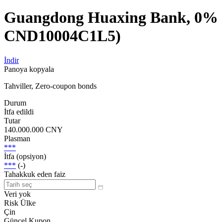
Guangdong Huaxing Bank, 0% 
CND10004C1L5)
İndir
Panoya kopyala
Tahviller, Zero-coupon bonds
Durum
İtfa edildi
Tutar
140.000.000 CNY
Plasman
***
İtfa (opsiyon)
***
(-)
Tahakkuk eden faiz
Veri yok
Risk Ülke
Çin
Güncel Kupon