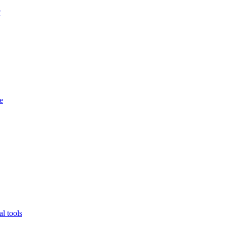
?
e
l tools