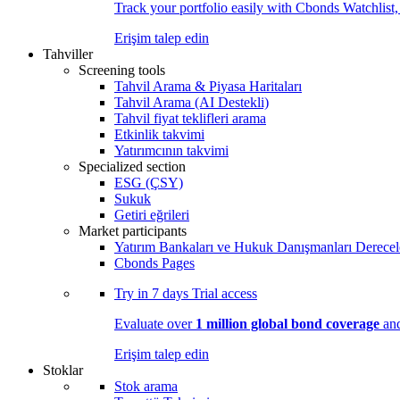
Track your portfolio easily with Cbonds Watchlist
Erişim talep edin
Tahviller
Screening tools
Tahvil Arama & Piyasa Haritaları
Tahvil Arama (AI Destekli)
Tahvil fiyat teklifleri arama
Etkinlik takvimi
Yatırımcının takvimi
Specialized section
ESG (ÇSY)
Sukuk
Getiri eğrileri
Market participants
Yatırım Bankaları ve Hukuk Danışmanları Derecel
Cbonds Pages
Try in
7 days
Trial access
Evaluate over
1 million global bond coverage
and
Erişim talep edin
Stoklar
Stok arama