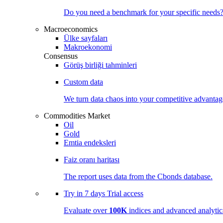
Do you need a benchmark for your specific needs
Macroeconomics
Ülke sayfaları
Makroekonomi
Consensus
Görüş birliği tahminleri
Custom data
We turn data chaos into your competitive
advantag
Commodities Market
Oil
Gold
Emtia endeksleri
Faiz oranı haritası
The report uses data from the Cbonds database.
Try in
7 days
Trial access
Evaluate over
100K
indices and advanced analytica