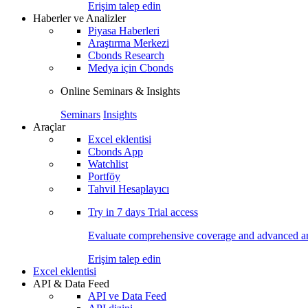
Erişim talep edin
Haberler ve Analizler
Piyasa Haberleri
Araştırma Merkezi
Cbonds Research
Medya için Cbonds
Online Seminars & Insights
Seminars
Insights
Araçlar
Excel eklentisi
Cbonds App
Watchlist
Portföy
Tahvil Hesaplayıcı
Try in
7 days
Trial access
Evaluate comprehensive coverage and advanced ana
Erişim talep edin
Excel eklentisi
API & Data Feed
API ve Data Feed