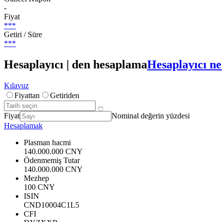
-
Fiyat
***
Getiri / Süre
***
Hesaplayıcı | den hesaplama
Hesaplayıcı ne
Kılavuz
Fiyattan
Getiriden
Fiyat
Nominal değerin yüzdesi
Hesaplamak
Plasman hacmi
140.000.000 CNY
Ödenmemiş Tutar
140.000.000 CNY
Mezhep
100 CNY
ISIN
CND10004C1L5
CFI