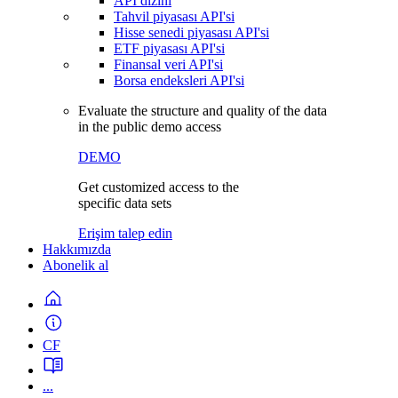
API dizini
Tahvil piyasası API'si
Hisse senedi piyasası API'si
ETF piyasası API'si
Finansal veri API'si
Borsa endeksleri API'si
Evaluate the structure and quality of the data
in the public demo access
DEMO
Get customized access to the
specific data sets
Erişim talep edin
Hakkımızda
Abonelik al
CF
...