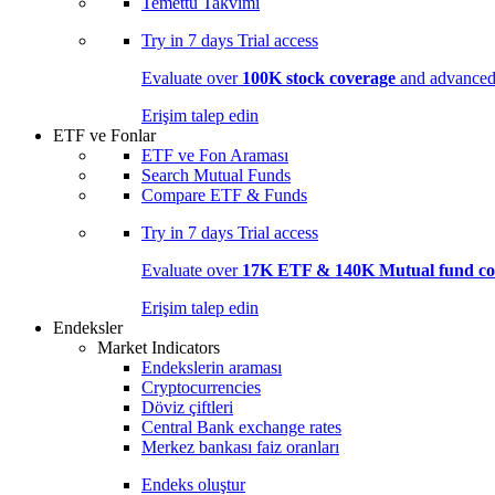
Temettü Takvimi
Try in
7 days
Trial access
Evaluate over
100K stock coverage
and advanced 
Erişim talep edin
ETF ve Fonlar
ETF ve Fon Araması
Search Mutual Funds
Compare ETF & Funds
Try in
7 days
Trial access
Evaluate over
17K ETF & 140K Mutual fund co
Erişim talep edin
Endeksler
Market Indicators
Endekslerin araması
Cryptocurrencies
Döviz çiftleri
Central Bank exchange rates
Merkez bankası faiz oranları
Endeks oluştur