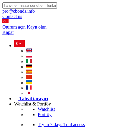
pro@cbonds.info
Contact us
Oturum açın
Kayıt olun
Kapat
Tahvil tarayıcı
Watchlist & Portföy
Watchlist
Portföy
Try in
7 days
Trial access