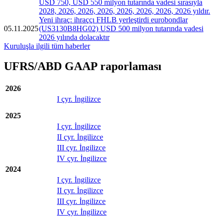
USD 750, USD 550 milyon tutarında vadesi sırasıyla
2028, 2026, 2026, 2026, 2026, 2026, 2026, 2026 yıldır.
Yeni ihraç: ihraççı FHLB yerleştirdi eurobondlar
05.11.2025
(US3130B8HG02) USD 500 milyon tutarında vadesi
2026 yılında dolacaktır
Kuruluşla ilgili tüm haberler
UFRS/ABD GAAP raporlaması
2026
I çyr. İngilizce
2025
I çyr. İngilizce
II çyr. İngilizce
III çyr. İngilizce
IV çyr. İngilizce
2024
I çyr. İngilizce
II çyr. İngilizce
III çyr. İngilizce
IV çyr. İngilizce