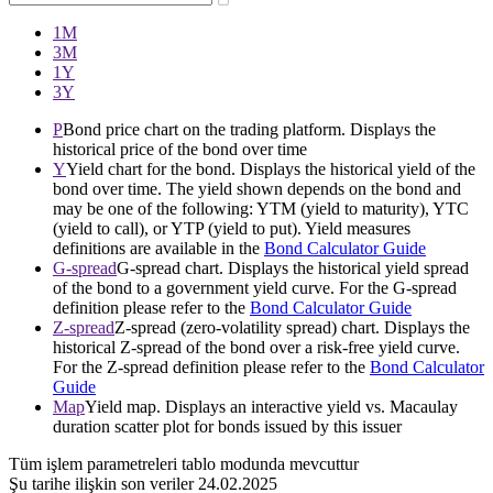
1М
3М
1Y
3Y
P
Bond price chart on the trading platform. Displays the
historical price of the bond over time
Y
Yield chart for the bond. Displays the historical yield of the
bond over time. The yield shown depends on the bond and
may be one of the following: YTM (yield to maturity), YTC
(yield to call), or YTP (yield to put). Yield measures
definitions are available in the
Bond Calculator Guide
G-spread
G-spread chart. Displays the historical yield spread
of the bond to a government yield curve. For the G-spread
definition please refer to the
Bond Calculator Guide
Z-spread
Z-spread (zero-volatility spread) chart. Displays the
historical Z-spread of the bond over a risk-free yield curve.
For the Z-spread definition please refer to the
Bond Calculator
Guide
Map
Yield map. Displays an interactive yield vs. Macaulay
duration scatter plot for bonds issued by this issuer
Tüm işlem parametreleri tablo modunda mevcuttur
Şu tarihe ilişkin son veriler
24.02.2025