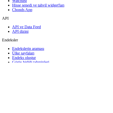
Watchlist
Hisse senedi ve tahvil widget'ları
Cbonds App
API
API ve Data Feed
API dizini
Endeksler
Endekslerin araması
Ülke sayfaları
Endeks oluştur
Görüş birliği tahminleri
Makroekonomi
ETF ve Fonlar
ETF ve Fon Araması
Haberler ve Analizler
Piyasa Haberleri
Araştırma Merkezi
Cbonds Research