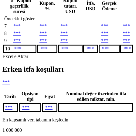
#
Kupon
Kupon
Kupon,
İtfa,
Gerçek
geçerlilik
tutarı,
%
USD
Ödeme
süresi
USD
Öncekini göster
7
***
***
***
***
***
8
***
***
***
***
***
9
***
***
***
***
***
10
***
***
***
***
***
***
Excel'e Aktar
Erken itfa koşulları
***
Opsiyon
Nominal değer üzerinden itfa
Tarih
Fiyat
tipi
edilen miktar, mln.
***
***
***
En kapsamlı veri tabanını keşfedin
1 000 000