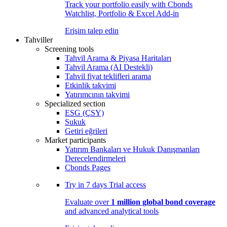
Track your portfolio easily with Cbonds
Watchlist, Portfolio & Excel Add-in
Erişim talep edin
Tahviller
Screening tools
Tahvil Arama & Piyasa Haritaları
Tahvil Arama (AI Destekli)
Tahvil fiyat teklifleri arama
Etkinlik takvimi
Yatırımcının takvimi
Specialized section
ESG (ÇSY)
Sukuk
Getiri eğrileri
Market participants
Yatırım Bankaları ve Hukuk Danışmanları
Derecelendirmeleri
Cbonds Pages
Try in
7 days
Trial access
Evaluate over
1 million global bond coverage
and advanced analytical tools