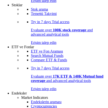
Erişim talep edin
Stoklar
Stok arama
Temettü Takvimi
Try in
7 days
Trial access
Evaluate over
100K stock coverage
and
advanced analytical tools
Erişim talep edin
ETF ve Fonlar
ETF ve Fon Araması
Search Mutual Funds
Compare ETF & Funds
Try in
7 days
Trial access
Evaluate over
17K ETF & 140K Mutual fund
coverage
and advanced analytical tools
Erişim talep edin
Endeksler
Market Indicators
Endekslerin araması
Cryptocurrencies