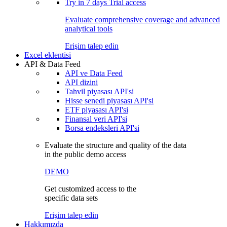
Try in
7 days
Trial access
Evaluate comprehensive coverage and advanced
analytical tools
Erişim talep edin
Excel eklentisi
API & Data Feed
API ve Data Feed
API dizini
Tahvil piyasası API'si
Hisse senedi piyasası API'si
ETF piyasası API'si
Finansal veri API'si
Borsa endeksleri API'si
Evaluate the structure and quality of the data
in the public demo access
DEMO
Get customized access to the
specific data sets
Erişim talep edin
Hakkımızda