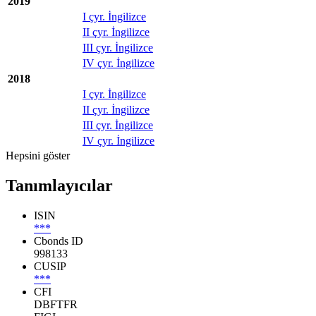
2019
I çyr. İngilizce
II çyr. İngilizce
III çyr. İngilizce
IV çyr. İngilizce
2018
I çyr. İngilizce
II çyr. İngilizce
III çyr. İngilizce
IV çyr. İngilizce
Hepsini göster
Tanımlayıcılar
ISIN
***
Cbonds ID
998133
CUSIP
***
CFI
DBFTFR