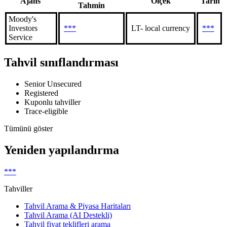
Ajans
Ölçek
Tarih
Tahmin
Moody's
Investors
***
LT- local currency
***
Service
Tahvil sınıflandırması
Senior Unsecured
Registered
Kuponlu tahviller
Trace-eligible
Tümünü göster
Yeniden yapılandırma
***
Tahviller
Tahvil Arama & Piyasa Haritaları
Tahvil Arama (AI Destekli)
Tahvil fiyat teklifleri arama