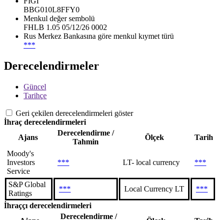
FIGI
BBG010L8FFY0
Menkul değer sembolü
FHLB 1.05 05/12/26 0002
Rus Merkez Bankasına göre menkul kıymet türü
***
Derecelendirmeler
Güncel
Tarihçe
Geri çekilen derecelendirmeleri göster
İhraç derecelendirmeleri
Derecelendirme /
Ajans
Ölçek
Tarih
Tahmin
Moody's
Investors
***
LT- local currency
***
Service
S&P Global
***
Local Currency LT
***
Ratings
İhraççı derecelendirmeleri
Derecelendirme /