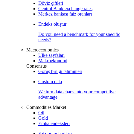
Döviz çiftleri
Central Bank exchange rates
Merkez bankası faiz oranları
Endeks oluştur
Do you need a benchmark for your specific
needs?
Macroeconomics
Ülke sayfaları
Makroekonomi
Consensus
Görüş birliği tahminleri
Custom data
We turn data chaos into your competitive
advantage
Commodities Market
Oil
Gold
Emtia endeksleri
Faiz oranı haritası