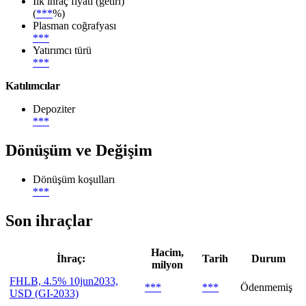
İlk ihraç fiyatı (getiri)
(
***
%)
Plasman coğrafyası
***
Yatırımcı türü
***
Katılımcılar
Depoziter
***
Dönüşüm ve Değişim
Dönüşüm koşulları
***
Son ihraçlar
Hacim,
İhraç:
Tarih
Durum
milyon
FHLB, 4.5% 10jun2033,
***
***
Ödenmemiş
USD (GI-2033)