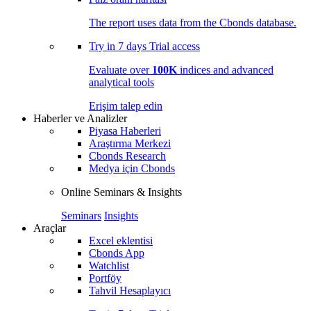
The report uses data from the Cbonds database.
Try in
7 days
Trial access
Evaluate over
100K
indices and advanced
analytical tools
Erişim talep edin
Haberler ve Analizler
Piyasa Haberleri
Araştırma Merkezi
Cbonds Research
Medya için Cbonds
Online Seminars & Insights
Seminars
Insights
Araçlar
Excel eklentisi
Cbonds App
Watchlist
Portföy
Tahvil Hesaplayıcı