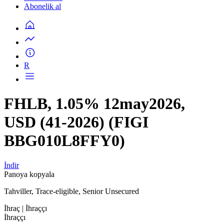
Abonelik al
R
FHLB, 1.05% 12may2026,
USD (41-2026) (FIGI
BBG010L8FFY0)
İndir
Panoya kopyala
Tahviller, Trace-eligible, Senior Unsecured
İhraç
| İhraççı
İhraççı