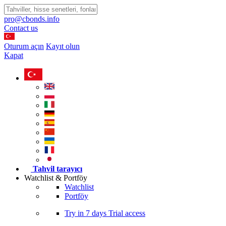
pro@cbonds.info
Contact us
Oturum açın
Kayıt olun
Kapat
Tahvil tarayıcı
Watchlist & Portföy
Watchlist
Portföy
Try in
7 days
Trial access