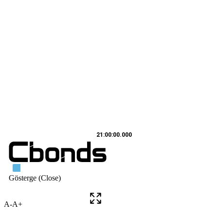
A-
A+