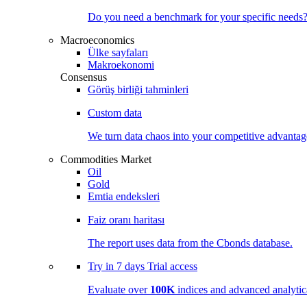
Do you need a benchmark for your specific needs
Macroeconomics
Ülke sayfaları
Makroekonomi
Consensus
Görüş birliği tahminleri
Custom data
We turn data chaos into your competitive
advantag
Commodities Market
Oil
Gold
Emtia endeksleri
Faiz oranı haritası
The report uses data from the Cbonds database.
Try in
7 days
Trial access
Evaluate over
100K
indices and advanced analytica