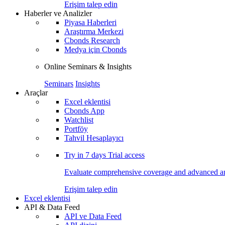
Erişim talep edin
Haberler ve Analizler
Piyasa Haberleri
Araştırma Merkezi
Cbonds Research
Medya için Cbonds
Online Seminars & Insights
Seminars
Insights
Araçlar
Excel eklentisi
Cbonds App
Watchlist
Portföy
Tahvil Hesaplayıcı
Try in
7 days
Trial access
Evaluate comprehensive coverage and advanced ana
Erişim talep edin
Excel eklentisi
API & Data Feed
API ve Data Feed