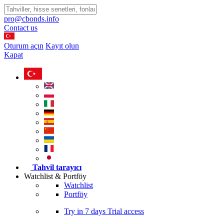
pro@cbonds.info
Contact us
Oturum açın
Kayıt olun
Kapat
Tahvil tarayıcı
Watchlist & Portföy
Watchlist
Portföy
Try in
7 days
Trial access