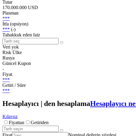
Tutar
170.000.000 USD
Plasman
***
İtfa (opsiyon)
***
(-)
Tahakkuk eden faiz
Veri yok
Risk Ülke
Rusya
Güncel Kupon
-
Fiyat
***
Getiri / Süre
***
Hesaplayıcı | den hesaplama
Hesaplayıcı ne
Kılavuz
Fiyattan
Getiriden
Fiyat
Nominal değerin yüzdesi