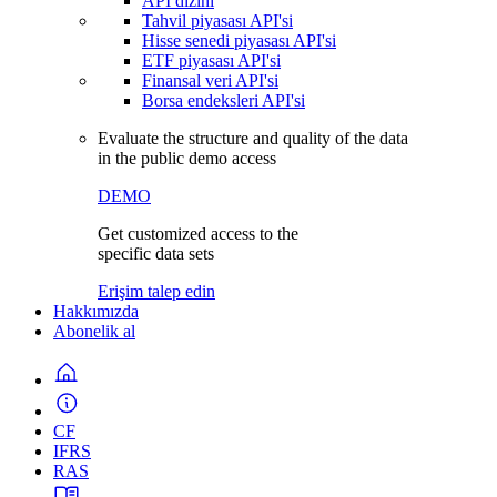
API dizini
Tahvil piyasası API'si
Hisse senedi piyasası API'si
ETF piyasası API'si
Finansal veri API'si
Borsa endeksleri API'si
Evaluate the structure and quality of the data
in the public demo access
DEMO
Get customized access to the
specific data sets
Erişim talep edin
Hakkımızda
Abonelik al
CF
IFRS
RAS