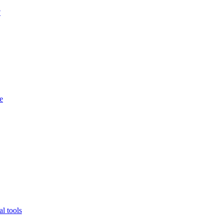
?
e
l tools