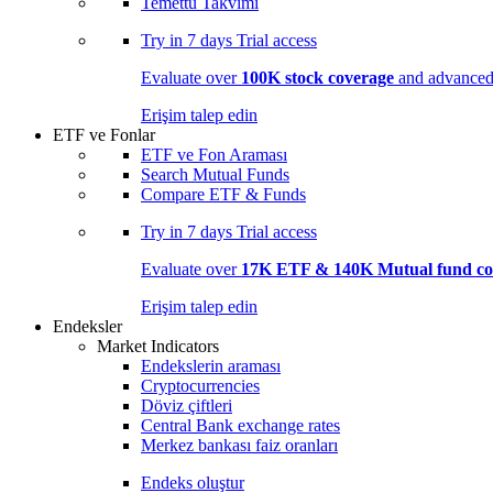
Temettü Takvimi
Try in
7 days
Trial access
Evaluate over
100K stock coverage
and advanced 
Erişim talep edin
ETF ve Fonlar
ETF ve Fon Araması
Search Mutual Funds
Compare ETF & Funds
Try in
7 days
Trial access
Evaluate over
17K ETF & 140K Mutual fund co
Erişim talep edin
Endeksler
Market Indicators
Endekslerin araması
Cryptocurrencies
Döviz çiftleri
Central Bank exchange rates
Merkez bankası faiz oranları
Endeks oluştur