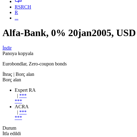
RSRCH
R
...
Alfa-Bank, 0% 20jan2005, USD
İndir
Panoya kopyala
Eurobondlar, Zero-coupon bonds
İhraç
| Borç alan
Borç alan
Expert RA
|
***
***
ACRA
|
***
***
Durum
İtfa edildi