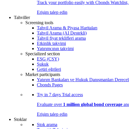
Track your portfolio easily with Cbonds Watchlist
Erişim talep edin
Tahviller
Screening tools
Tahvil Arama & Piyasa Haritaları
Tahvil Arama (AI Destekli)
Tahvil fiyat teklifleri arama
Etkinlik takvimi
Yatırımcının takvimi
Specialized section
ESG (ÇSY)
Sukuk
Getiri eğrileri
Market participants
Yatırım Bankaları ve Hukuk Danışmanları Derecel
Cbonds Pages
Try in
7 days
Trial access
Evaluate over
1 million global bond coverage
and
Erişim talep edin
Stoklar
Stok arama