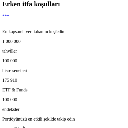
Erken itfa koşulları
***
En kapsamlı veri tabanını keşfedin
1 000 000
tahvi̇ller
100 000
hisse senetleri
175 910
ETF & Funds
100 000
endeksler
Portföyünüzü en etkili şekilde takip edin