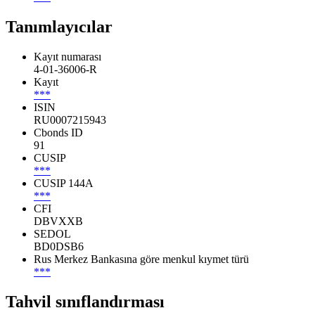
Tanımlayıcılar
Kayıt numarası
4-01-36006-R
Kayıt
***
ISIN
RU0007215943
Cbonds ID
91
CUSIP
***
CUSIP 144A
***
CFI
DBVXXB
SEDOL
BD0DSB6
Rus Merkez Bankasına göre menkul kıymet türü
***
Tahvil sınıflandırması