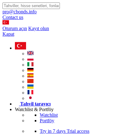
pro@cbonds.info
Contact us
Oturum açın
Kayıt olun
Kapat
Tahvil tarayıcı
Watchlist & Portföy
Watchlist
Portföy
Try in
7 days
Trial access