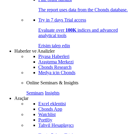
The report uses data from the Cbonds database.
Try in
7 days
Trial access
Evaluate over
100K
indices and advanced
analytical tools
Erişim talep edin
Haberler ve Analizler
Piyasa Haberleri
Araştırma Merkezi
Cbonds Research
Medya için Cbonds
Online Seminars & Insights
Seminars
Insights
Araçlar
Excel eklentisi
Cbonds App
Watchlist
Portföy
Tahvil Hesaplayıcı