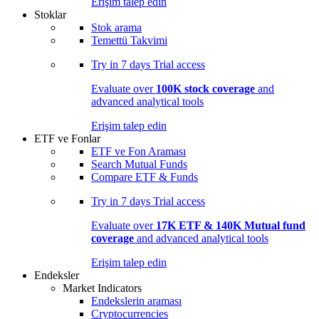
Erişim talep edin
Stoklar
Stok arama
Temettü Takvimi
Try in
7 days
Trial access
Evaluate over
100K stock coverage
and
advanced analytical tools
Erişim talep edin
ETF ve Fonlar
ETF ve Fon Araması
Search Mutual Funds
Compare ETF & Funds
Try in
7 days
Trial access
Evaluate over
17K ETF & 140K Mutual fund
coverage
and advanced analytical tools
Erişim talep edin
Endeksler
Market Indicators
Endekslerin araması
Cryptocurrencies