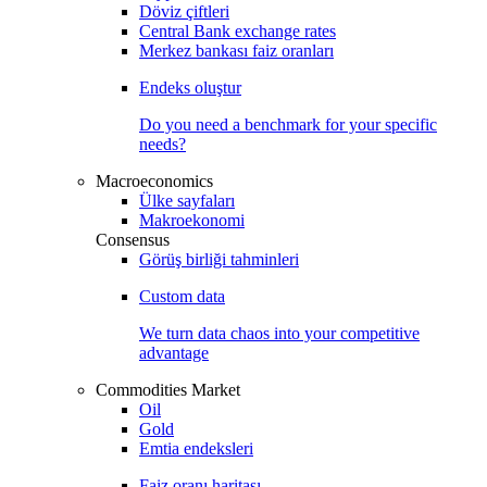
Döviz çiftleri
Central Bank exchange rates
Merkez bankası faiz oranları
Endeks oluştur
Do you need a benchmark for your specific
needs?
Macroeconomics
Ülke sayfaları
Makroekonomi
Consensus
Görüş birliği tahminleri
Custom data
We turn data chaos into your competitive
advantage
Commodities Market
Oil
Gold
Emtia endeksleri
Faiz oranı haritası