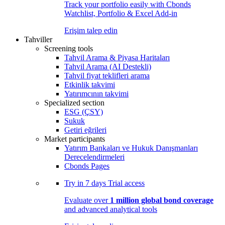
Track your portfolio easily with Cbonds
Watchlist, Portfolio & Excel Add-in
Erişim talep edin
Tahviller
Screening tools
Tahvil Arama & Piyasa Haritaları
Tahvil Arama (AI Destekli)
Tahvil fiyat teklifleri arama
Etkinlik takvimi
Yatırımcının takvimi
Specialized section
ESG (ÇSY)
Sukuk
Getiri eğrileri
Market participants
Yatırım Bankaları ve Hukuk Danışmanları
Derecelendirmeleri
Cbonds Pages
Try in
7 days
Trial access
Evaluate over
1 million global bond coverage
and advanced analytical tools