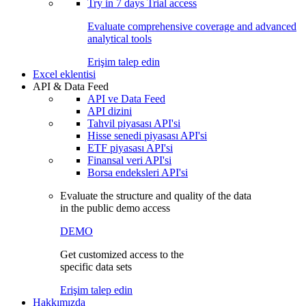
Try in
7 days
Trial access
Evaluate comprehensive coverage and advanced
analytical tools
Erişim talep edin
Excel eklentisi
API & Data Feed
API ve Data Feed
API dizini
Tahvil piyasası API'si
Hisse senedi piyasası API'si
ETF piyasası API'si
Finansal veri API'si
Borsa endeksleri API'si
Evaluate the structure and quality of the data
in the public demo access
DEMO
Get customized access to the
specific data sets
Erişim talep edin
Hakkımızda