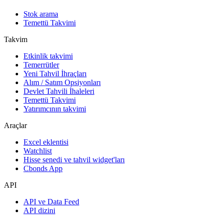
Stok arama
Temettü Takvimi
Takvim
Etkinlik takvimi
Temerrütler
Yeni Tahvil İhraçları
Alım / Satım Opsiyonları
Devlet Tahvili İhaleleri
Temettü Takvimi
Yatırımcının takvimi
Araçlar
Excel eklentisi
Watchlist
Hisse senedi ve tahvil widget'ları
Cbonds App
API
API ve Data Feed
API dizini