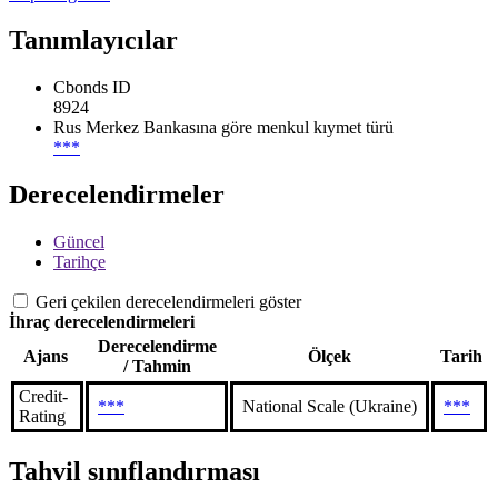
Tanımlayıcılar
Cbonds ID
8924
Rus Merkez Bankasına göre menkul kıymet türü
***
Derecelendirmeler
Güncel
Tarihçe
Geri çekilen derecelendirmeleri göster
İhraç derecelendirmeleri
Derecelendirme
Ajans
Ölçek
Tarih
/ Tahmin
Credit-
***
National Scale (Ukraine)
***
Rating
Tahvil sınıflandırması