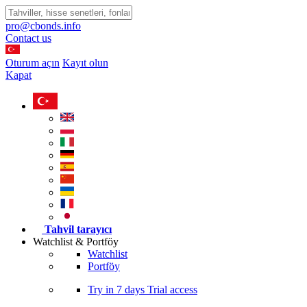
pro@cbonds.info
Contact us
Oturum açın
Kayıt olun
Kapat
Tahvil tarayıcı
Watchlist & Portföy
Watchlist
Portföy
Try in
7 days
Trial access