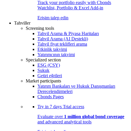
Track your portfolio easily with Cbonds
Watchlist, Portfolio & Excel Add-in
Erişim talep edin
Tahviller
Screening tools
Tahvil Arama & Piyasa Haritaları
Tahvil Arama (AI Destekli)
Tahvil fiyat teklifleri arama
Etkinlik takvimi
Yatırımcının takvimi
Specialized section
ESG (ÇSY)
Sukuk
Getiri eğrileri
Market participants
Yatırım Bankaları ve Hukuk Danışmanları
Derecelendirmeleri
Cbonds Pages
Try in
7 days
Trial access
Evaluate over
1 million global bond coverage
and advanced analytical tools