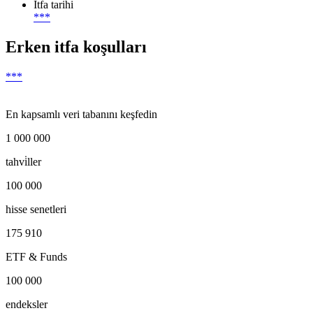
İtfa tarihi
***
Erken itfa koşulları
***
En kapsamlı veri tabanını keşfedin
1 000 000
tahvi̇ller
100 000
hisse senetleri
175 910
ETF & Funds
100 000
endeksler