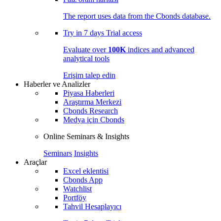
The report uses data from the Cbonds database.
Try in
7 days
Trial access
Evaluate over
100K
indices and advanced
analytical tools
Erişim talep edin
Haberler ve Analizler
Piyasa Haberleri
Araştırma Merkezi
Cbonds Research
Medya için Cbonds
Online Seminars & Insights
Seminars
Insights
Araçlar
Excel eklentisi
Cbonds App
Watchlist
Portföy
Tahvil Hesaplayıcı