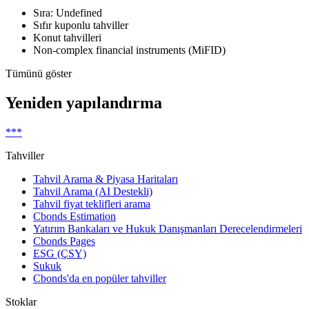
Sıra: Undefined
Sıfır kuponlu tahviller
Konut tahvilleri
Non-complex financial instruments (MiFID)
Tümünü göster
Yeniden yapılandırma
***
Tahviller
Tahvil Arama & Piyasa Haritaları
Tahvil Arama (AI Destekli)
Tahvil fiyat teklifleri arama
Cbonds Estimation
Yatırım Bankaları ve Hukuk Danışmanları Derecelendirmeleri
Cbonds Pages
ESG (ÇSY)
Sukuk
Cbonds'da en popüler tahviller
Stoklar