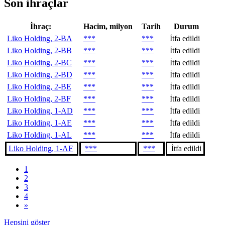
Son ihraçlar
İhraç:
Hacim, milyon
Tarih
Durum
Liko Holding, 2-BA
***
***
İtfa edildi
Liko Holding, 2-BB
***
***
İtfa edildi
Liko Holding, 2-BC
***
***
İtfa edildi
Liko Holding, 2-BD
***
***
İtfa edildi
Liko Holding, 2-BE
***
***
İtfa edildi
Liko Holding, 2-BF
***
***
İtfa edildi
Liko Holding, 1-AD
***
***
İtfa edildi
Liko Holding, 1-AE
***
***
İtfa edildi
Liko Holding, 1-AL
***
***
İtfa edildi
Liko Holding, 1-AF
***
***
İtfa edildi
1
2
3
4
»
Hepsini göster