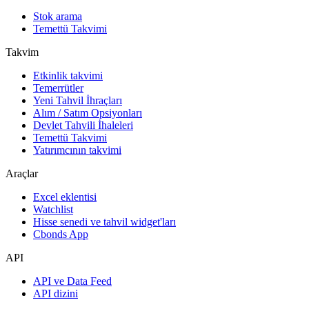
Stok arama
Temettü Takvimi
Takvim
Etkinlik takvimi
Temerrütler
Yeni Tahvil İhraçları
Alım / Satım Opsiyonları
Devlet Tahvili İhaleleri
Temettü Takvimi
Yatırımcının takvimi
Araçlar
Excel eklentisi
Watchlist
Hisse senedi ve tahvil widget'ları
Cbonds App
API
API ve Data Feed
API dizini