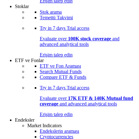
Erişim talep edin
Stoklar
Stok arama
Temettü Takvimi
Try in
7 days
Trial access
Evaluate over
100K stock coverage
and
advanced analytical tools
Erişim talep edin
ETF ve Fonlar
ETF ve Fon Araması
Search Mutual Funds
Compare ETF & Funds
Try in
7 days
Trial access
Evaluate over
17K ETF & 140K Mutual fund
coverage
and advanced analytical tools
Erişim talep edin
Endeksler
Market Indicators
Endekslerin araması
Cryptocurrencies