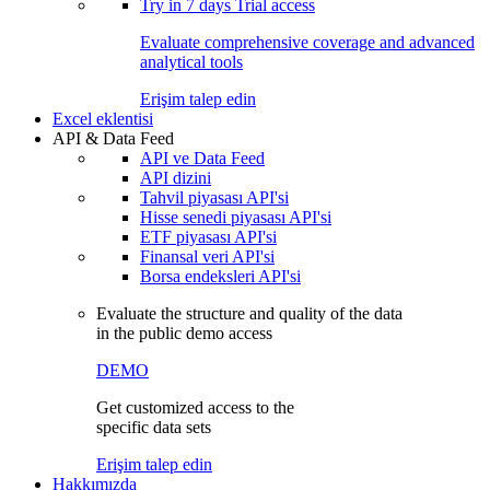
Try in
7 days
Trial access
Evaluate comprehensive coverage and advanced
analytical tools
Erişim talep edin
Excel eklentisi
API & Data Feed
API ve Data Feed
API dizini
Tahvil piyasası API'si
Hisse senedi piyasası API'si
ETF piyasası API'si
Finansal veri API'si
Borsa endeksleri API'si
Evaluate the structure and quality of the data
in the public demo access
DEMO
Get customized access to the
specific data sets
Erişim talep edin
Hakkımızda