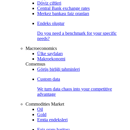
Döviz çiftleri
Central Bank exchange rates
Merkez bankası faiz oranları
Endeks oluştur
Do you need a benchmark for your specific
needs?
Macroeconomics
Ülke sayfaları
Makroekonomi
Consensus
Görüş birliği tahminleri
Custom data
We turn data chaos into your competitive
advantage
Commodities Market
Oil
Gold
Emtia endeksleri
Faiz oranı haritası