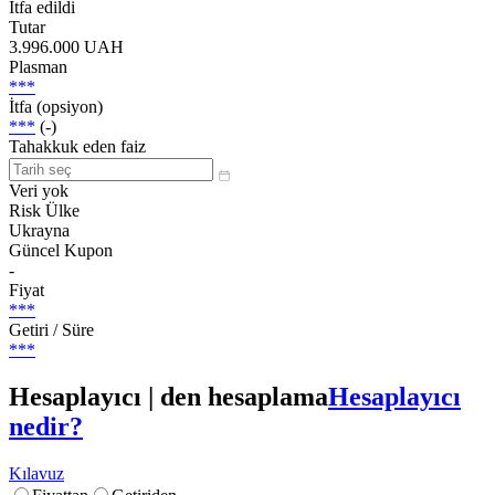
İtfa edildi
Tutar
3.996.000 UAH
Plasman
***
İtfa (opsiyon)
***
(-)
Tahakkuk eden faiz
Veri yok
Risk Ülke
Ukrayna
Güncel Kupon
-
Fiyat
***
Getiri / Süre
***
Hesaplayıcı | den hesaplama
Hesaplayıcı
nedir?
Kılavuz