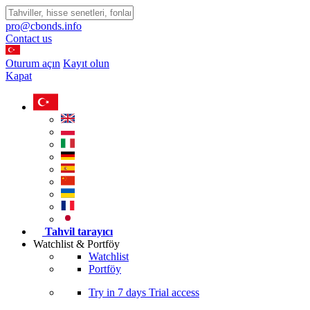
pro@cbonds.info
Contact us
Oturum açın
Kayıt olun
Kapat
Tahvil tarayıcı
Watchlist & Portföy
Watchlist
Portföy
Try in
7 days
Trial access