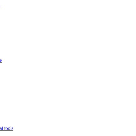
?
e
l tools