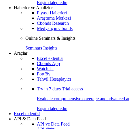
Erişim talep edin
Haberler ve Analizler
Piyasa Haberleri
Araştırma Merkezi
Cbonds Research
Medya için Cbonds
Online Seminars & Insights
Seminars
Insights
Araçlar
Excel eklentisi
Cbonds App
Watchlist
Portföy
Tahvil Hesaplayıcı
Try in
7 days
Trial access
Evaluate comprehensive coverage and advanced ana
Erişim talep edin
Excel eklentisi
API & Data Feed
API ve Data Feed