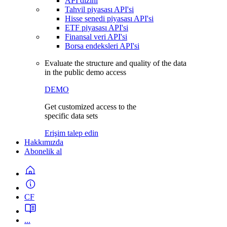
API dizini
Tahvil piyasası API'si
Hisse senedi piyasası API'si
ETF piyasası API'si
Finansal veri API'si
Borsa endeksleri API'si
Evaluate the structure and quality of the data
in the public demo access
DEMO
Get customized access to the
specific data sets
Erişim talep edin
Hakkımızda
Abonelik al
CF
...