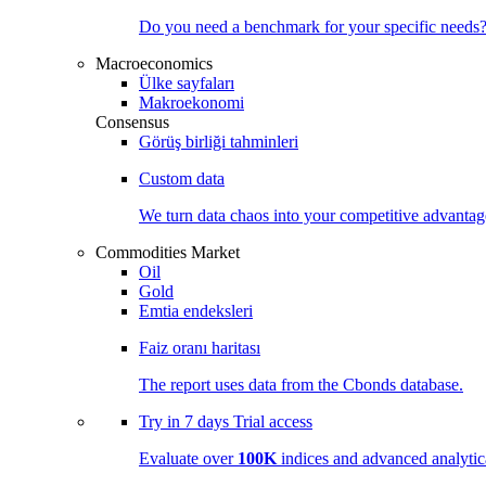
Do you need a benchmark for your specific needs
Macroeconomics
Ülke sayfaları
Makroekonomi
Consensus
Görüş birliği tahminleri
Custom data
We turn data chaos into your competitive
advantag
Commodities Market
Oil
Gold
Emtia endeksleri
Faiz oranı haritası
The report uses data from the Cbonds database.
Try in
7 days
Trial access
Evaluate over
100K
indices and advanced analytica