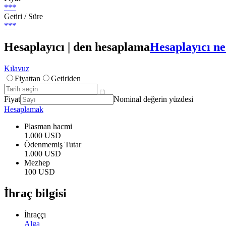
***
Getiri / Süre
***
Hesaplayıcı | den hesaplama
Hesaplayıcı ne
Kılavuz
Fiyattan
Getiriden
Fiyat
Nominal değerin yüzdesi
Hesaplamak
Plasman hacmi
1.000 USD
Ödenmemiş Tutar
1.000 USD
Mezhep
100 USD
İhraç bilgisi
İhraççı
Alga