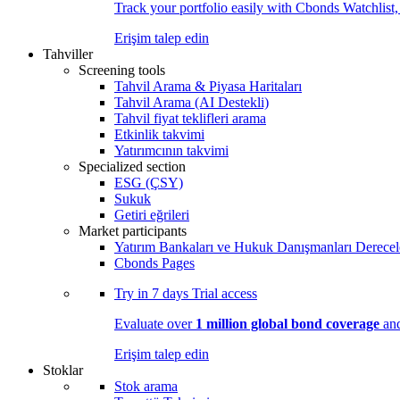
Track your portfolio easily with Cbonds Watchlist
Erişim talep edin
Tahviller
Screening tools
Tahvil Arama & Piyasa Haritaları
Tahvil Arama (AI Destekli)
Tahvil fiyat teklifleri arama
Etkinlik takvimi
Yatırımcının takvimi
Specialized section
ESG (ÇSY)
Sukuk
Getiri eğrileri
Market participants
Yatırım Bankaları ve Hukuk Danışmanları Derecel
Cbonds Pages
Try in
7 days
Trial access
Evaluate over
1 million global bond coverage
and
Erişim talep edin
Stoklar
Stok arama