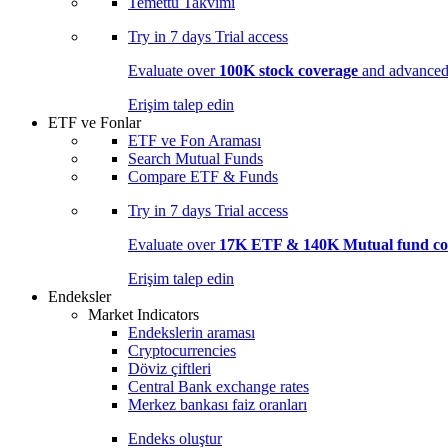
Temettü Takvimi
Try in
7 days
Trial access
Evaluate over
100K stock coverage
and advanced 
Erişim talep edin
ETF ve Fonlar
ETF ve Fon Araması
Search Mutual Funds
Compare ETF & Funds
Try in
7 days
Trial access
Evaluate over
17K ETF & 140K Mutual fund co
Erişim talep edin
Endeksler
Market Indicators
Endekslerin araması
Cryptocurrencies
Döviz çiftleri
Central Bank exchange rates
Merkez bankası faiz oranları
Endeks oluştur