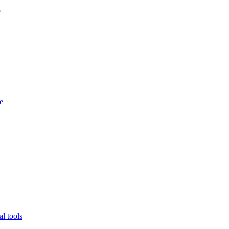
?
e
l tools