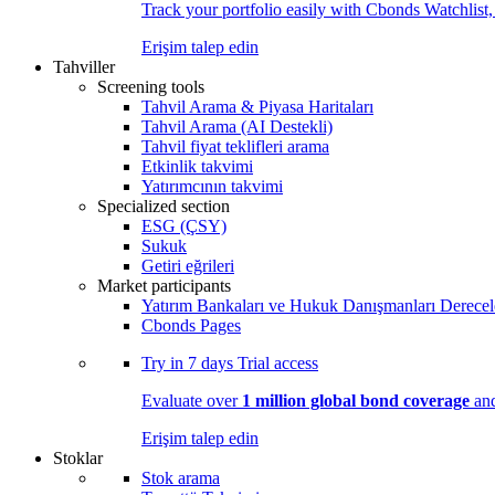
Track your portfolio easily with Cbonds Watchlist
Erişim talep edin
Tahviller
Screening tools
Tahvil Arama & Piyasa Haritaları
Tahvil Arama (AI Destekli)
Tahvil fiyat teklifleri arama
Etkinlik takvimi
Yatırımcının takvimi
Specialized section
ESG (ÇSY)
Sukuk
Getiri eğrileri
Market participants
Yatırım Bankaları ve Hukuk Danışmanları Derecel
Cbonds Pages
Try in
7 days
Trial access
Evaluate over
1 million global bond coverage
and
Erişim talep edin
Stoklar
Stok arama