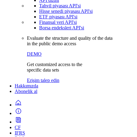
API dizini
Tahvil piyasası API'si
Hisse senedi piyasası API'si
ETF piyasası API'si
Finansal veri API'si
Borsa endeksleri API'si
Evaluate the structure and quality of the data
in the public demo access
DEMO
Get customized access to the
specific data sets
Erişim talep edin
Hakkımızda
Abonelik al
CF
IFRS