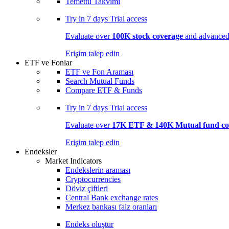
Temettü Takvimi
Try in
7 days
Trial access
Evaluate over
100K stock coverage
and advanced 
Erişim talep edin
ETF ve Fonlar
ETF ve Fon Araması
Search Mutual Funds
Compare ETF & Funds
Try in
7 days
Trial access
Evaluate over
17K ETF & 140K Mutual fund co
Erişim talep edin
Endeksler
Market Indicators
Endekslerin araması
Cryptocurrencies
Döviz çiftleri
Central Bank exchange rates
Merkez bankası faiz oranları
Endeks oluştur