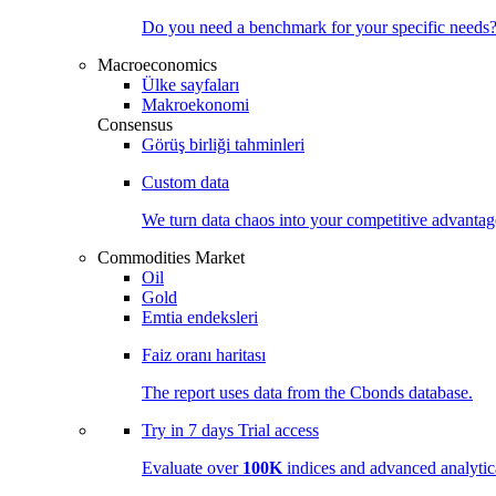
Do you need a benchmark for your specific needs
Macroeconomics
Ülke sayfaları
Makroekonomi
Consensus
Görüş birliği tahminleri
Custom data
We turn data chaos into your competitive
advantag
Commodities Market
Oil
Gold
Emtia endeksleri
Faiz oranı haritası
The report uses data from the Cbonds database.
Try in
7 days
Trial access
Evaluate over
100K
indices and advanced analytica