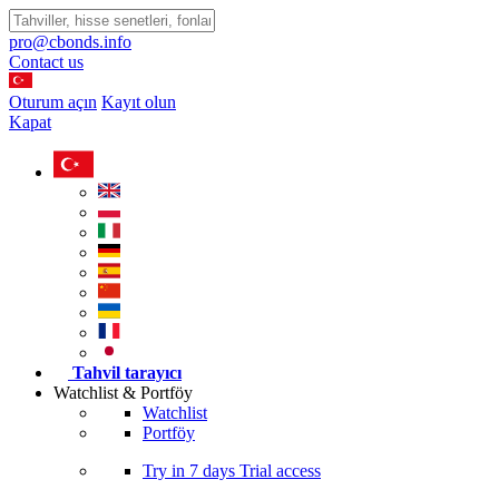
pro@cbonds.info
Contact us
Oturum açın
Kayıt olun
Kapat
Tahvil tarayıcı
Watchlist & Portföy
Watchlist
Portföy
Try in
7 days
Trial access