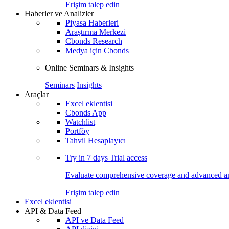
Erişim talep edin
Haberler ve Analizler
Piyasa Haberleri
Araştırma Merkezi
Cbonds Research
Medya için Cbonds
Online Seminars & Insights
Seminars
Insights
Araçlar
Excel eklentisi
Cbonds App
Watchlist
Portföy
Tahvil Hesaplayıcı
Try in
7 days
Trial access
Evaluate comprehensive coverage and advanced ana
Erişim talep edin
Excel eklentisi
API & Data Feed
API ve Data Feed