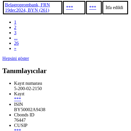
Belagroprombank, FRN
***
***
İtfa edildi
19dec2024, BYN (261)
1
2
3
...
26
»
Hepsini göster
Tanımlayıcılar
Kayıt numarası
5-200-02-2150
Kayıt
***
ISIN
BY50002A9438
Cbonds ID
76447
CUSIP
***