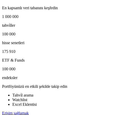
En kapsamlı veri tabanını keşfedin
1 000 000
tahvi̇ller
100 000
hisse senetleri
175 910
ETF & Funds
100 000
endeksler
Portföyünüzü en etkili şekilde takip edin
Tahvi̇l arama
Watchlist
Excel Eklentisi
Erişim sağlamak