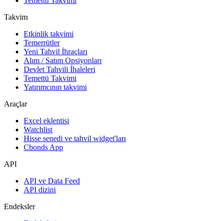
Temettü Takvimi
Takvim
Etkinlik takvimi
Temerrütler
Yeni Tahvil İhraçları
Alım / Satım Opsiyonları
Devlet Tahvili İhaleleri
Temettü Takvimi
Yatırımcının takvimi
Araçlar
Excel eklentisi
Watchlist
Hisse senedi ve tahvil widget'ları
Cbonds App
API
API ve Data Feed
API dizini
Endeksler