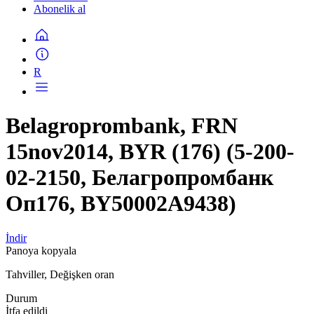
Abonelik al
R
Belagroprombank, FRN
15nov2014, BYR (176) (5-200-
02-2150, Белагропромбанк
Оп176, BY50002A9438)
İndir
Panoya kopyala
Tahviller, Değişken oran
Durum
İtfa edildi