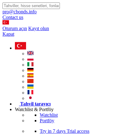
pro@cbonds.info
Contact us
Oturum açın
Kayıt olun
Kapat
Tahvil tarayıcı
Watchlist & Portföy
Watchlist
Portföy
Try in
7 days
Trial access