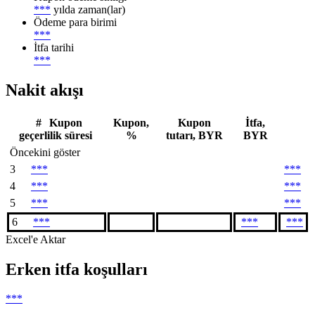
***
yılda zaman(lar)
Ödeme para birimi
***
İtfa tarihi
***
Nakit akışı
#
Kupon
Kupon,
Kupon
İtfa,
geçerlilik süresi
%
tutarı, BYR
BYR
Öncekini göster
3
***
***
4
***
***
5
***
***
6
***
***
***
Excel'e Aktar
Erken itfa koşulları
***