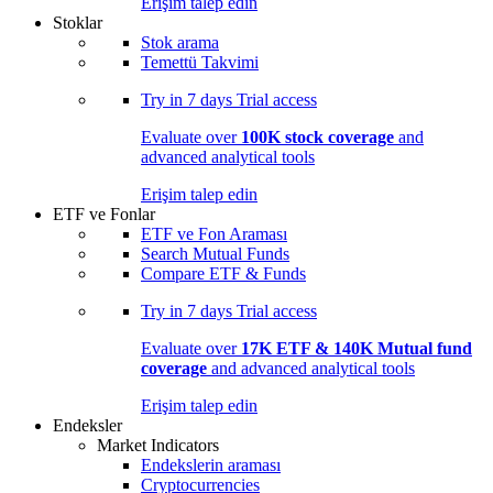
Erişim talep edin
Stoklar
Stok arama
Temettü Takvimi
Try in
7 days
Trial access
Evaluate over
100K stock coverage
and
advanced analytical tools
Erişim talep edin
ETF ve Fonlar
ETF ve Fon Araması
Search Mutual Funds
Compare ETF & Funds
Try in
7 days
Trial access
Evaluate over
17K ETF & 140K Mutual fund
coverage
and advanced analytical tools
Erişim talep edin
Endeksler
Market Indicators
Endekslerin araması
Cryptocurrencies