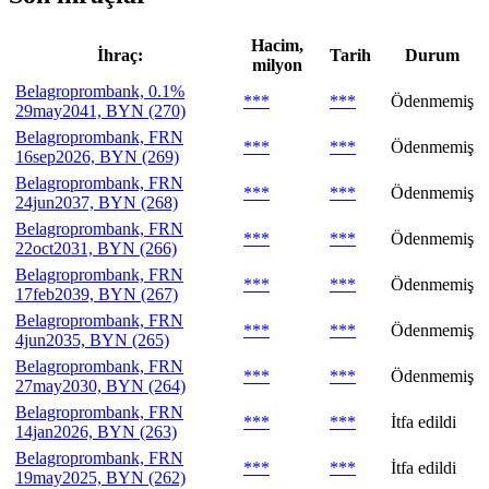
Hacim,
İhraç:
Tarih
Durum
milyon
Belagroprombank, 0.1%
***
***
Ödenmemiş
29may2041, BYN (270)
Belagroprombank, FRN
***
***
Ödenmemiş
16sep2026, BYN (269)
Belagroprombank, FRN
***
***
Ödenmemiş
24jun2037, BYN (268)
Belagroprombank, FRN
***
***
Ödenmemiş
22oct2031, BYN (266)
Belagroprombank, FRN
***
***
Ödenmemiş
17feb2039, BYN (267)
Belagroprombank, FRN
***
***
Ödenmemiş
4jun2035, BYN (265)
Belagroprombank, FRN
***
***
Ödenmemiş
27may2030, BYN (264)
Belagroprombank, FRN
***
***
İtfa edildi
14jan2026, BYN (263)
Belagroprombank, FRN
***
***
İtfa edildi
19may2025, BYN (262)