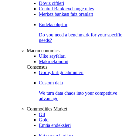
Döviz çiftleri
Central Bank exchange rates
Merkez bankası faiz oranları
Endeks oluştur
Do you need a benchmark for your specific
needs?
Macroeconomics
Ülke sayfaları
Makroekonomi
Consensus
Görüş birliği tahminleri
Custom data
We turn data chaos into your competitive
advantage
Commodities Market
Oil
Gold
Emtia endeksleri
Faiz oranı haritası