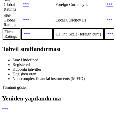
Global
***
Foreign Currency LT
***
Ratings
S&P
Global
***
Local Currency LT
***
Ratings
Fitch
***
LT Int. Scale (foreign curr.)
***
Ratings
Tahvil sınıflandırması
Sıra: Undefined
Registered
Kuponlu tahviller
Değişken oran
Non-complex financial instruments (MiFID)
Tümünü göster
Yeniden yapılandırma
***