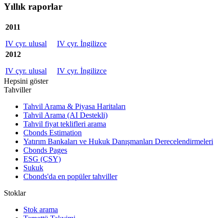
Yıllık raporlar
2011
IV çyr. ulusal
IV çyr. İngilizce
2012
IV çyr. ulusal
IV çyr. İngilizce
Hepsini göster
Tahviller
Tahvil Arama & Piyasa Haritaları
Tahvil Arama (AI Destekli)
Tahvil fiyat teklifleri arama
Cbonds Estimation
Yatırım Bankaları ve Hukuk Danışmanları Derecelendirmeleri
Cbonds Pages
ESG (ÇSY)
Sukuk
Cbonds'da en popüler tahviller
Stoklar
Stok arama