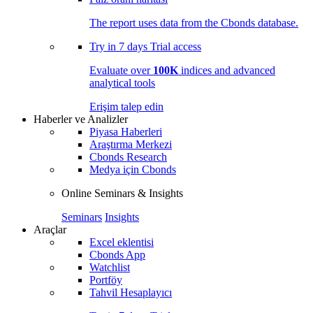
The report uses data from the Cbonds database.
Try in
7 days
Trial access
Evaluate over
100K
indices and advanced
analytical tools
Erişim talep edin
Haberler ve Analizler
Piyasa Haberleri
Araştırma Merkezi
Cbonds Research
Medya için Cbonds
Online Seminars & Insights
Seminars
Insights
Araçlar
Excel eklentisi
Cbonds App
Watchlist
Portföy
Tahvil Hesaplayıcı