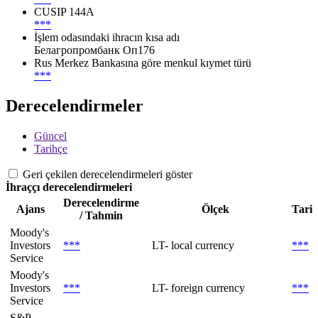
CUSIP 144A
***
İşlem odasındaki ihracın kısa adı
Белагропромбанк Оп176
Rus Merkez Bankasına göre menkul kıymet türü
***
Derecelendirmeler
Güncel
Tarihçe
Geri çekilen derecelendirmeleri göster
İhraççı derecelendirmeleri
Derecelendirme
Ajans
Ölçek
Tari
/ Tahmin
Moody's
Investors
***
LT- local currency
***
Service
Moody's
Investors
***
LT- foreign currency
***
Service
S&P