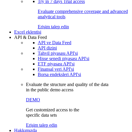
Try in
7 days
Trial access
Evaluate comprehensive coverage and advanced
analytical tools
Erişim talep edin
Excel eklentisi
API & Data Feed
API ve Data Feed
API dizini
Tahvil piyasası API'si
Hisse senedi piyasası API'si
ETF piyasası API'si
Finansal veri API'si
Borsa endeksleri API'si
Evaluate the structure and quality of the data
in the public demo access
DEMO
Get customized access to the
specific data sets
Erişim talep edin
Hakkımızda