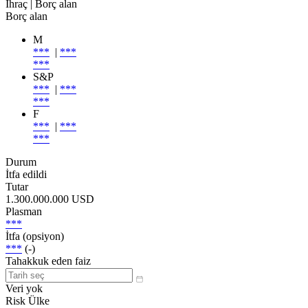
İhraç
| Borç alan
Borç alan
M
***
|
***
***
S&P
***
|
***
***
F
***
|
***
***
Durum
İtfa edildi
Tutar
1.300.000.000 USD
Plasman
***
İtfa (opsiyon)
***
(-)
Tahakkuk eden faiz
Veri yok
Risk Ülke