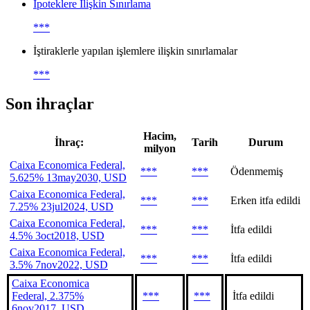
İpoteklere İlişkin Sınırlama
***
İştiraklerle yapılan işlemlere ilişkin sınırlamalar
***
Son ihraçlar
Hacim,
İhraç:
Tarih
Durum
milyon
Caixa Economica Federal,
***
***
Ödenmemiş
5.625% 13may2030, USD
Caixa Economica Federal,
***
***
Erken itfa edildi
7.25% 23jul2024, USD
Caixa Economica Federal,
***
***
İtfa edildi
4.5% 3oct2018, USD
Caixa Economica Federal,
***
***
İtfa edildi
3.5% 7nov2022, USD
Caixa Economica
Federal, 2.375%
***
***
İtfa edildi
6nov2017, USD