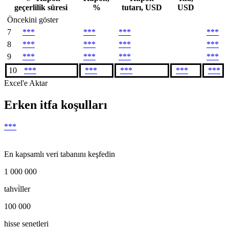
geçerlilik süresi
%
tutarı, USD
USD
Öncekini göster
7
***
***
***
***
8
***
***
***
***
9
***
***
***
***
10
***
***
***
***
***
Excel'e Aktar
Erken itfa koşulları
***
En kapsamlı veri tabanını keşfedin
1 000 000
tahvi̇ller
100 000
hisse senetleri