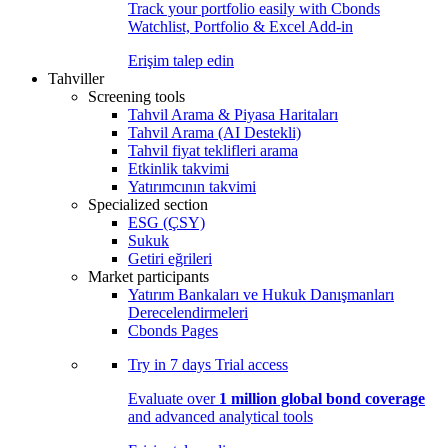
Track your portfolio easily with Cbonds
Watchlist, Portfolio & Excel Add-in
Erişim talep edin
Tahviller
Screening tools
Tahvil Arama & Piyasa Haritaları
Tahvil Arama (AI Destekli)
Tahvil fiyat teklifleri arama
Etkinlik takvimi
Yatırımcının takvimi
Specialized section
ESG (ÇSY)
Sukuk
Getiri eğrileri
Market participants
Yatırım Bankaları ve Hukuk Danışmanları
Derecelendirmeleri
Cbonds Pages
Try in
7 days
Trial access
Evaluate over
1 million global bond coverage
and advanced analytical tools