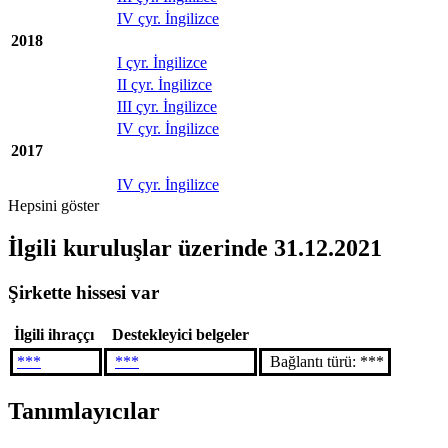
IV çyr. İngilizce
2018
I çyr. İngilizce
II çyr. İngilizce
III çyr. İngilizce
IV çyr. İngilizce
2017
IV çyr. İngilizce
Hepsini göster
İlgili kuruluşlar
üzerinde 31.12.2021
Şirkette hissesi var
İlgili ihraççı
Destekleyici belgeler
***
***
Bağlantı türü: ***
Tanımlayıcılar