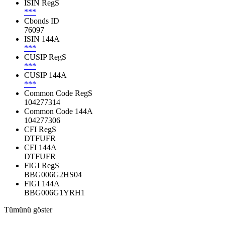
ISIN RegS
***
Cbonds ID
76097
ISIN 144A
***
CUSIP RegS
***
CUSIP 144A
***
Common Code RegS
104277314
Common Code 144A
104277306
CFI RegS
DTFUFR
CFI 144A
DTFUFR
FIGI RegS
BBG006G2HS04
FIGI 144A
BBG006G1YRH1
Tümünü göster