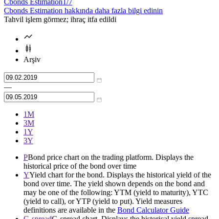
Cbonds Estimation
1/7
Cbonds Estimation hakkında daha fazla bilgi edinin
Tahvil işlem görmez; ihraç itfa edildi
Arşiv
—
1М
3М
1Y
3Y
P
Bond price chart on the trading platform. Displays the
historical price of the bond over time
Y
Yield chart for the bond. Displays the historical yield of the
bond over time. The yield shown depends on the bond and
may be one of the following: YTM (yield to maturity), YTC
(yield to call), or YTP (yield to put). Yield measures
definitions are available in the
Bond Calculator Guide
G-spread
G-spread chart. Displays the historical yield spread