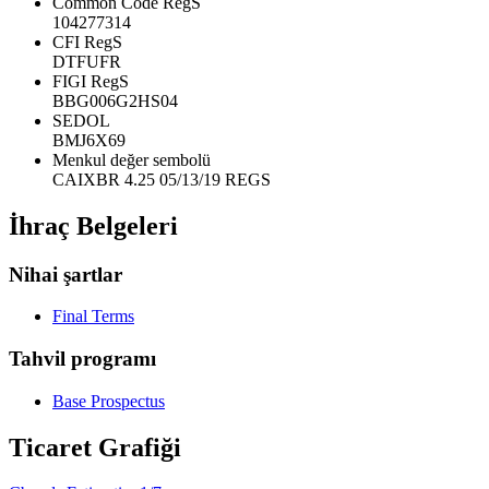
Common Code RegS
104277314
CFI RegS
DTFUFR
FIGI RegS
BBG006G2HS04
SEDOL
BMJ6X69
Menkul değer sembolü
CAIXBR 4.25 05/13/19 REGS
İhraç Belgeleri
Nihai şartlar
Final Terms
Tahvil programı
Base Prospectus
Ticaret Grafiği