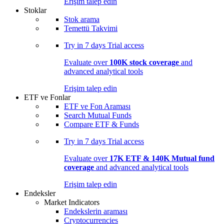
Erişim talep edin
Stoklar
Stok arama
Temettü Takvimi
Try in
7 days
Trial access
Evaluate over
100K stock coverage
and
advanced analytical tools
Erişim talep edin
ETF ve Fonlar
ETF ve Fon Araması
Search Mutual Funds
Compare ETF & Funds
Try in
7 days
Trial access
Evaluate over
17K ETF & 140K Mutual fund
coverage
and advanced analytical tools
Erişim talep edin
Endeksler
Market Indicators
Endekslerin araması
Cryptocurrencies