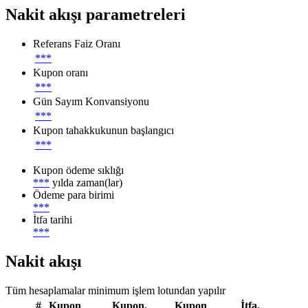
Nakit akışı parametreleri
Referans Faiz Oranı
***
Kupon oranı
***
Gün Sayım Konvansiyonu
***
Kupon tahakkukunun başlangıcı
***
Kupon ödeme sıklığı
***
yılda zaman(lar)
Ödeme para birimi
***
İtfa tarihi
***
Nakit akışı
Tüm hesaplamalar minimum işlem lotundan yapılır
#
Kupon
Kupon,
Kupon
İtfa,