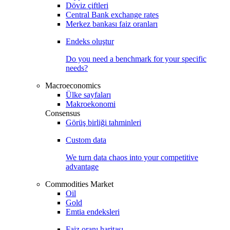
Döviz çiftleri
Central Bank exchange rates
Merkez bankası faiz oranları
Endeks oluştur
Do you need a benchmark for your specific
needs?
Macroeconomics
Ülke sayfaları
Makroekonomi
Consensus
Görüş birliği tahminleri
Custom data
We turn data chaos into your competitive
advantage
Commodities Market
Oil
Gold
Emtia endeksleri
Faiz oranı haritası