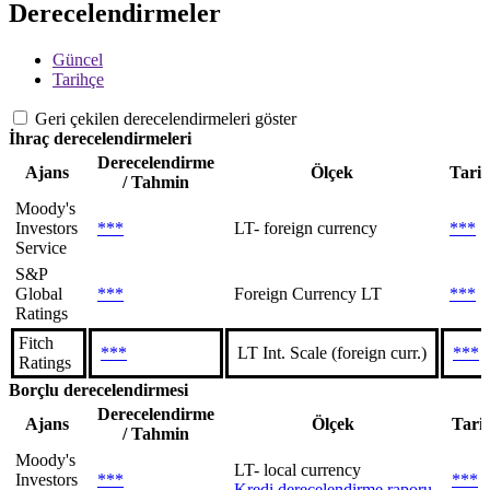
Derecelendirmeler
Güncel
Tarihçe
Geri çekilen derecelendirmeleri göster
İhraç derecelendirmeleri
Derecelendirme
Ajans
Ölçek
Tari
/ Tahmin
Moody's
Investors
***
LT- foreign currency
***
Service
S&P
Global
***
Foreign Currency LT
***
Ratings
Fitch
***
LT Int. Scale (foreign curr.)
***
Ratings
Borçlu derecelendirmesi
Derecelendirme
Ajans
Ölçek
Tari
/ Tahmin
Moody's
LT- local currency
Investors
***
***
Kredi derecelendirme raporu