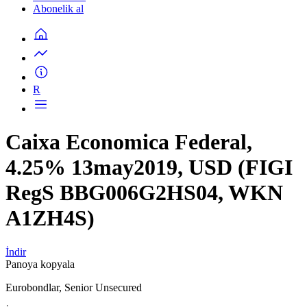
Abonelik al
R
Caixa Economica Federal,
4.25% 13may2019, USD (FIGI
RegS BBG006G2HS04, WKN
A1ZH4S)
İndir
Panoya kopyala
Eurobondlar, Senior Unsecured