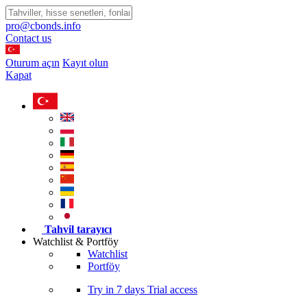
pro@cbonds.info
Contact us
Oturum açın
Kayıt olun
Kapat
Tahvil tarayıcı
Watchlist & Portföy
Watchlist
Portföy
Try in
7 days
Trial access