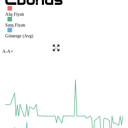
A-
A+