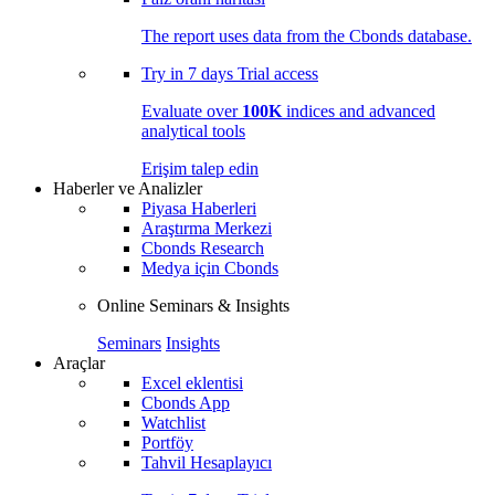
The report uses data from the Cbonds database.
Try in
7 days
Trial access
Evaluate over
100K
indices and advanced
analytical tools
Erişim talep edin
Haberler ve Analizler
Piyasa Haberleri
Araştırma Merkezi
Cbonds Research
Medya için Cbonds
Online Seminars & Insights
Seminars
Insights
Araçlar
Excel eklentisi
Cbonds App
Watchlist
Portföy
Tahvil Hesaplayıcı