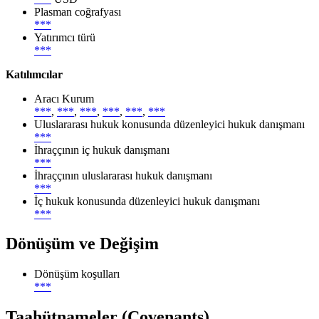
Plasman coğrafyası
***
Yatırımcı türü
***
Katılımcılar
Aracı Kurum
***
,
***
,
***
,
***
,
***
,
***
Uluslararası hukuk konusunda düzenleyici hukuk danışmanı
***
İhraççının iç hukuk danışmanı
***
İhraççının uluslararası hukuk danışmanı
***
İç hukuk konusunda düzenleyici hukuk danışmanı
***
Dönüşüm ve Değişim
Dönüşüm koşulları
***
Taahütnameler (Covenants)