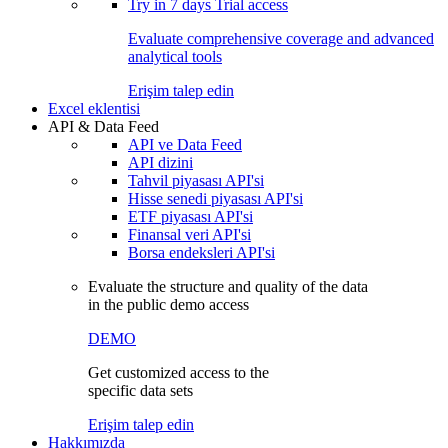
Try in
7 days
Trial access
Evaluate comprehensive coverage and advanced
analytical tools
Erişim talep edin
Excel eklentisi
API & Data Feed
API ve Data Feed
API dizini
Tahvil piyasası API'si
Hisse senedi piyasası API'si
ETF piyasası API'si
Finansal veri API'si
Borsa endeksleri API'si
Evaluate the structure and quality of the data
in the public demo access
DEMO
Get customized access to the
specific data sets
Erişim talep edin
Hakkımızda