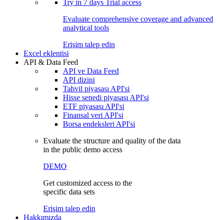
Try in
7 days
Trial access
Evaluate comprehensive coverage and advanced
analytical tools
Erişim talep edin
Excel eklentisi
API & Data Feed
API ve Data Feed
API dizini
Tahvil piyasası API'si
Hisse senedi piyasası API'si
ETF piyasası API'si
Finansal veri API'si
Borsa endeksleri API'si
Evaluate the structure and quality of the data
in the public demo access
DEMO
Get customized access to the
specific data sets
Erişim talep edin
Hakkımızda