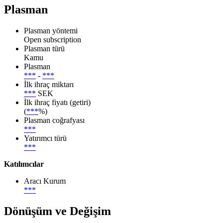
Plasman
Plasman yöntemi
Open subscription
Plasman türü
Kamu
Plasman
***
-
***
İlk ihraç miktarı
***
SEK
İlk ihraç fiyatı (getiri)
(
***
%)
Plasman coğrafyası
***
Yatırımcı türü
***
Katılımcılar
Aracı Kurum
***
Dönüşüm ve Değişim