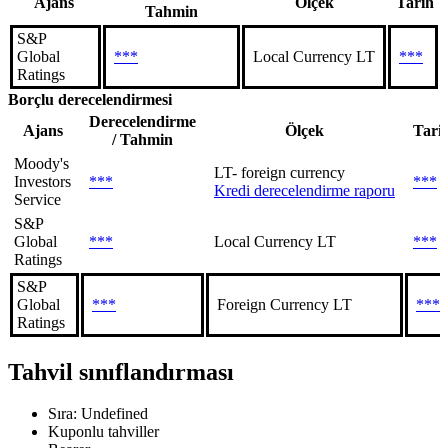
Ajans
Ölçek
Tarih
Tahmin
S&P
Global
***
Local Currency LT
***
Ratings
Borçlu derecelendirmesi
Derecelendirme
Ajans
Ölçek
Tari
/ Tahmin
Moody's
LT- foreign currency
Investors
***
***
Kredi derecelendirme raporu
Service
S&P
Global
***
Local Currency LT
***
Ratings
S&P
Global
***
Foreign Currency LT
***
Ratings
Tahvil sınıflandırması
Sıra: Undefined
Kuponlu tahviller