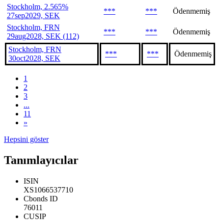
Stockholm, 2.565%
***
***
Ödenmemiş
27sep2029, SEK
Stockholm, FRN
***
***
Ödenmemiş
29aug2028, SEK (112)
Stockholm, FRN
***
***
Ödenmemiş
30oct2028, SEK
1
2
3
...
11
»
Hepsini göster
Tanımlayıcılar
ISIN
XS1066537710
Cbonds ID
76011
CUSIP