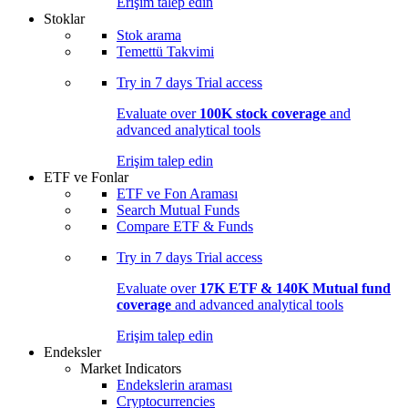
Erişim talep edin
Stoklar
Stok arama
Temettü Takvimi
Try in
7 days
Trial access
Evaluate over
100K stock coverage
and
advanced analytical tools
Erişim talep edin
ETF ve Fonlar
ETF ve Fon Araması
Search Mutual Funds
Compare ETF & Funds
Try in
7 days
Trial access
Evaluate over
17K ETF & 140K Mutual fund
coverage
and advanced analytical tools
Erişim talep edin
Endeksler
Market Indicators
Endekslerin araması
Cryptocurrencies