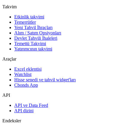
Takvim
Etkinlik takvimi
Temerrütler
Yeni Tahvil İhraçları
Alım / Satım Opsiyonları
Devlet Tahvili İhaleleri
Temettü Takvimi
Yatırımcının takvimi
Araçlar
Excel eklentisi
Watchlist
Hisse senedi ve tahvil widget'ları
Cbonds App
API
API ve Data Feed
API dizini
Endeksler
Endekslerin araması