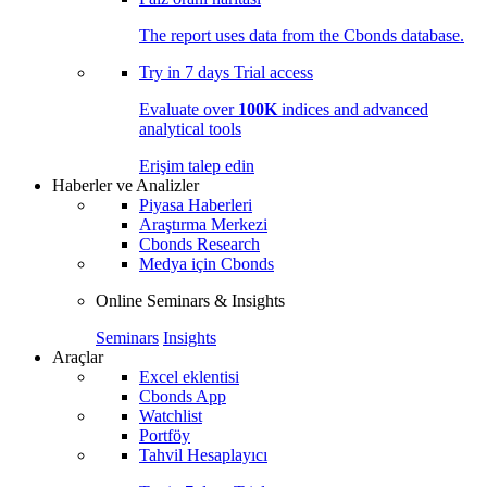
The report uses data from the Cbonds database.
Try in
7 days
Trial access
Evaluate over
100K
indices and advanced
analytical tools
Erişim talep edin
Haberler ve Analizler
Piyasa Haberleri
Araştırma Merkezi
Cbonds Research
Medya için Cbonds
Online Seminars & Insights
Seminars
Insights
Araçlar
Excel eklentisi
Cbonds App
Watchlist
Portföy
Tahvil Hesaplayıcı