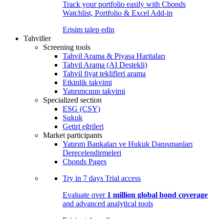
Track your portfolio easily with Cbonds
Watchlist, Portfolio & Excel Add-in
Erişim talep edin
Tahviller
Screening tools
Tahvil Arama & Piyasa Haritaları
Tahvil Arama (AI Destekli)
Tahvil fiyat teklifleri arama
Etkinlik takvimi
Yatırımcının takvimi
Specialized section
ESG (ÇSY)
Sukuk
Getiri eğrileri
Market participants
Yatırım Bankaları ve Hukuk Danışmanları
Derecelendirmeleri
Cbonds Pages
Try in
7 days
Trial access
Evaluate over
1 million global bond coverage
and advanced analytical tools