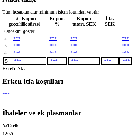
Tüm hesaplamalar minimum işlem lotundan yapılır
#
Kupon
Kupon,
Kupon
İtfa,
geçerlilik süresi
%
tutarı, SEK
SEK
Öncekini göster
2
***
***
***
***
3
***
***
***
***
4
***
***
***
***
5
***
***
***
***
***
Excel'e Aktar
Erken itfa koşulları
***
İhaleler ve ek plasmanlar
№
Tarih
1
2026