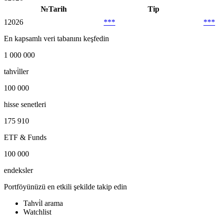
№
Tarih
Tip
1
2026
***
***
En kapsamlı veri tabanını keşfedin
1 000 000
tahvi̇ller
100 000
hisse senetleri
175 910
ETF & Funds
100 000
endeksler
Portföyünüzü en etkili şekilde takip edin
Tahvi̇l arama
Watchlist