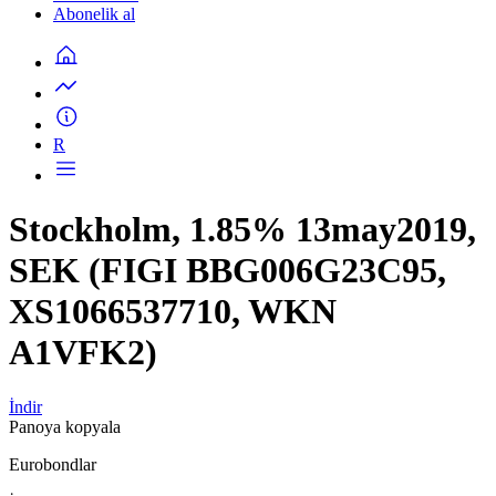
Abonelik al
R
Stockholm, 1.85% 13may2019,
SEK (FIGI BBG006G23C95,
XS1066537710, WKN
A1VFK2)
İndir
Panoya kopyala
Eurobondlar