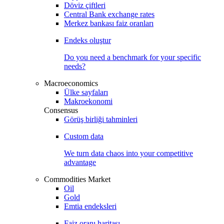
Döviz çiftleri
Central Bank exchange rates
Merkez bankası faiz oranları
Endeks oluştur
Do you need a benchmark for your specific
needs?
Macroeconomics
Ülke sayfaları
Makroekonomi
Consensus
Görüş birliği tahminleri
Custom data
We turn data chaos into your competitive
advantage
Commodities Market
Oil
Gold
Emtia endeksleri
Faiz oranı haritası