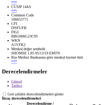
***
CUSIP 144A
***
Common Code
106653771
CFI
DNFUFB
FIGI
BBG006G23C95
WKN
A1VFK2
Menkul değer sembolü
SHOMSE 1.85 05/13/19 EMTN
Rus Merkez Bankasına göre menkul kıymet türü
***
Derecelendirmeler
Güncel
Tarihçe
Geri çekilen derecelendirmeleri göster
İhraç derecelendirmeleri
Derecelendirme /