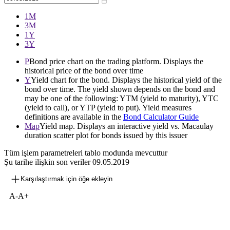
1М
3М
1Y
3Y
P
Bond price chart on the trading platform. Displays the
historical price of the bond over time
Y
Yield chart for the bond. Displays the historical yield of the
bond over time. The yield shown depends on the bond and
may be one of the following: YTM (yield to maturity), YTC
(yield to call), or YTP (yield to put). Yield measures
definitions are available in the
Bond Calculator Guide
Map
Yield map. Displays an interactive yield vs. Macaulay
duration scatter plot for bonds issued by this issuer
Tüm işlem parametreleri tablo modunda mevcuttur
Şu tarihe ilişkin son veriler
09.05.2019
Karşılaştırmak için öğe ekleyin