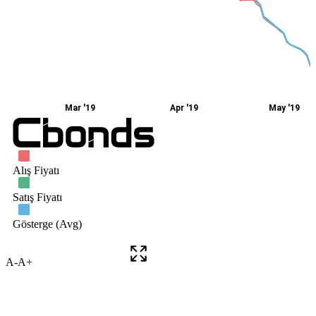
A-
A+