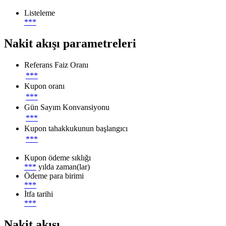
Listeleme
***
Nakit akışı parametreleri
Referans Faiz Oranı
***
Kupon oranı
***
Gün Sayım Konvansiyonu
***
Kupon tahakkukunun başlangıcı
***
Kupon ödeme sıklığı
***
yılda zaman(lar)
Ödeme para birimi
***
İtfa tarihi
***
Nakit akışı