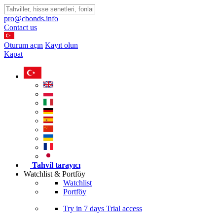
pro@cbonds.info
Contact us
Oturum açın
Kayıt olun
Kapat
Tahvil tarayıcı
Watchlist & Portföy
Watchlist
Portföy
Try in
7 days
Trial access