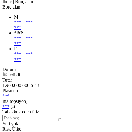
İhraç
| Borç alan
Borç alan
M
***
|
***
***
S&P
***
|
***
***
F
***
|
***
***
Durum
İtfa edildi
Tutar
1.900.000.000 SEK
Plasman
***
İtfa (opsiyon)
***
(-)
Tahakkuk eden faiz
Veri yok
Risk Ülke