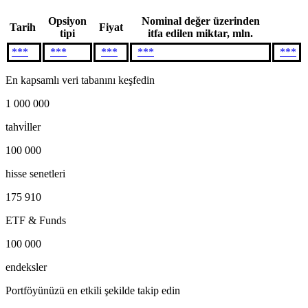
Opsiyon
Nominal değer üzerinden
Tarih
Fiyat
tipi
itfa edilen miktar, mln.
***
***
***
***
***
En kapsamlı veri tabanını keşfedin
1 000 000
tahvi̇ller
100 000
hisse senetleri
175 910
ETF & Funds
100 000
endeksler
Portföyünüzü en etkili şekilde takip edin