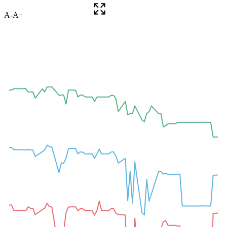
A-
A+