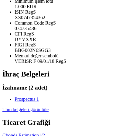
Minimum işlem lotu
1.000 EUR
ISIN RegS
XS0747354362
Common Code RegS
074735436
CFI RegS
DYVXXR
FIGI RegS
BBG002N6SGG3
Menkul değer sembolü
VERISR F 09/01/18 RegS
İhraç Belgeleri
İzahname
(2 adet)
Prospectus 1
Tüm belgeleri görüntüle
Ticaret Grafiği
Cbonds Estimation
1/2