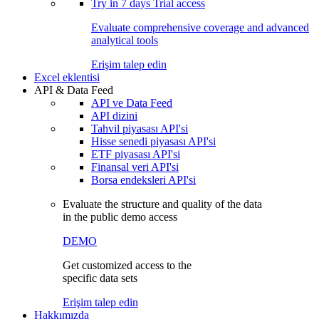
Try in
7 days
Trial access
Evaluate comprehensive coverage and advanced
analytical tools
Erişim talep edin
Excel eklentisi
API & Data Feed
API ve Data Feed
API dizini
Tahvil piyasası API'si
Hisse senedi piyasası API'si
ETF piyasası API'si
Finansal veri API'si
Borsa endeksleri API'si
Evaluate the structure and quality of the data
in the public demo access
DEMO
Get customized access to the
specific data sets
Erişim talep edin
Hakkımızda