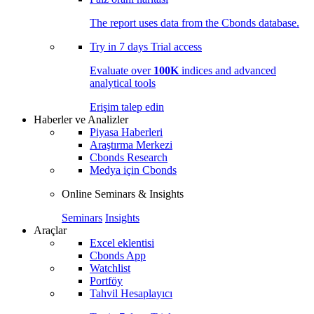
The report uses data from the Cbonds database.
Try in
7 days
Trial access
Evaluate over
100K
indices and advanced
analytical tools
Erişim talep edin
Haberler ve Analizler
Piyasa Haberleri
Araştırma Merkezi
Cbonds Research
Medya için Cbonds
Online Seminars & Insights
Seminars
Insights
Araçlar
Excel eklentisi
Cbonds App
Watchlist
Portföy
Tahvil Hesaplayıcı