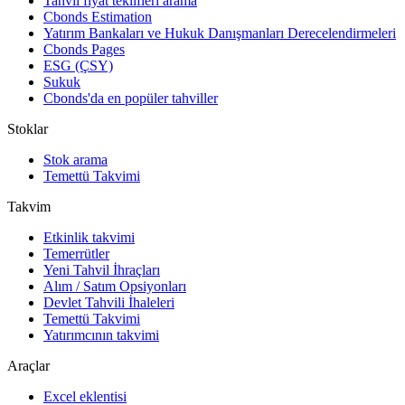
Tahvil fiyat teklifleri arama
Cbonds Estimation
Yatırım Bankaları ve Hukuk Danışmanları Derecelendirmeleri
Cbonds Pages
ESG (ÇSY)
Sukuk
Cbonds'da en popüler tahviller
Stoklar
Stok arama
Temettü Takvimi
Takvim
Etkinlik takvimi
Temerrütler
Yeni Tahvil İhraçları
Alım / Satım Opsiyonları
Devlet Tahvili İhaleleri
Temettü Takvimi
Yatırımcının takvimi
Araçlar
Excel eklentisi