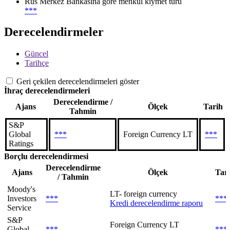
Rus Merkez Bankasına göre menkul kıymet türü
***
Derecelendirmeler
Güncel
Tarihçe
Geri çekilen derecelendirmeleri göster
İhraç derecelendirmeleri
Derecelendirme /
Ajans
Ölçek
Tarih
Tahmin
S&P
Global
***
Foreign Currency LT
***
Ratings
Borçlu derecelendirmesi
Derecelendirme
Ajans
Ölçek
Tar
/ Tahmin
Moody's
LT- foreign currency
Investors
***
***
Kredi derecelendirme raporu
Service
S&P
Foreign Currency LT
Global
***
***