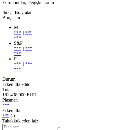
Eurobondlar, Değişken oran
İhraç
| Borç alan
Borç alan
M
***
|
***
***
S&P
***
|
***
***
F
***
|
***
***
Durum
Erken itfa edildi
Tutar
181.438.000 EUR
Plasman
***
Erken itfa
***
(-)
Tahakkuk eden faiz