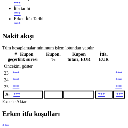
***
İtfa tarihi
***
Erken İtfa Tarihi
***
Nakit akışı
Tüm hesaplamalar minimum işlem lotundan yapılır
#
Kupon
Kupon,
Kupon
İtfa,
geçerlilik süresi
%
tutarı, EUR
EUR
Öncekini göster
23
***
***
24
***
***
25
***
***
26
***
***
***
Excel'e Aktar
Erken itfa koşulları
***