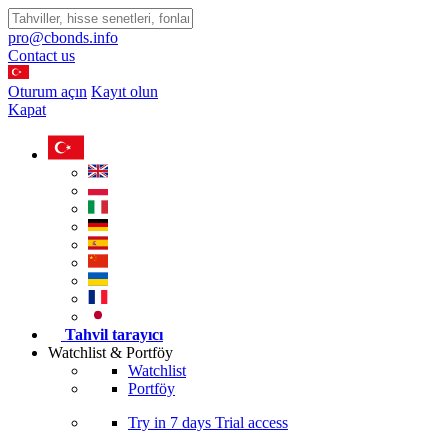
pro@cbonds.info
Contact us
Oturum açın
Kayıt olun
Kapat
Tahvil tarayıcı
Watchlist & Portföy
Watchlist
Portföy
Try in
7 days
Trial access