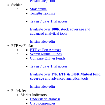
Erişim talep edin
Stoklar
Stok arama
Temettü Takvimi
Try in
7 days
Trial access
Evaluate over
100K stock coverage
and
advanced analytical tools
Erişim talep edin
ETF ve Fonlar
ETF ve Fon Araması
Search Mutual Funds
Compare ETF & Funds
Try in
7 days
Trial access
Evaluate over
17K ETF & 140K Mutual fund
coverage
and advanced analytical tools
Erişim talep edin
Endeksler
Market Indicators
Endekslerin araması
Cryptocurrencies