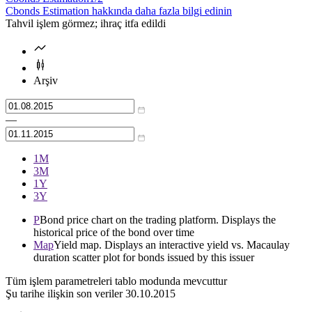
Cbonds Estimation hakkında daha fazla bilgi edinin
Tahvil işlem görmez; ihraç itfa edildi
Arşiv
—
1М
3М
1Y
3Y
P
Bond price chart on the trading platform. Displays the
historical price of the bond over time
Map
Yield map. Displays an interactive yield vs. Macaulay
duration scatter plot for bonds issued by this issuer
Tüm işlem parametreleri tablo modunda mevcuttur
Şu tarihe ilişkin son veriler
30.10.2015