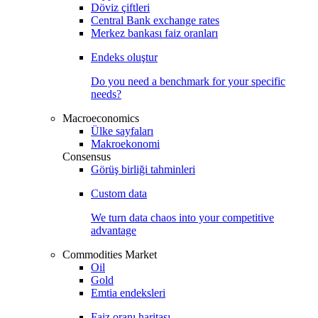
Döviz çiftleri
Central Bank exchange rates
Merkez bankası faiz oranları
Endeks oluştur
Do you need a benchmark for your specific
needs?
Macroeconomics
Ülke sayfaları
Makroekonomi
Consensus
Görüş birliği tahminleri
Custom data
We turn data chaos into your competitive
advantage
Commodities Market
Oil
Gold
Emtia endeksleri
Faiz oranı haritası