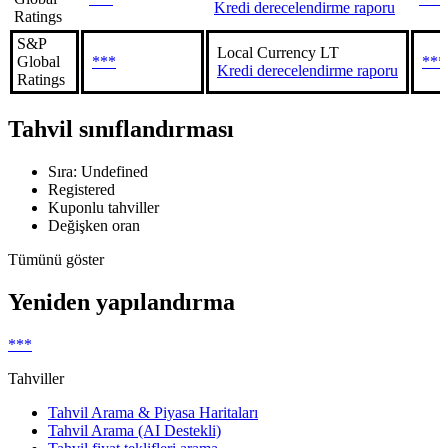
Kredi derecelendirme raporu
Ratings
S&P
Local Currency LT
Global
***
***
Kredi derecelendirme raporu
Ratings
Tahvil sınıflandırması
Sıra: Undefined
Registered
Kuponlu tahviller
Değişken oran
Tümünü göster
Yeniden yapılandırma
***
Tahviller
Tahvil Arama & Piyasa Haritaları
Tahvil Arama (AI Destekli)