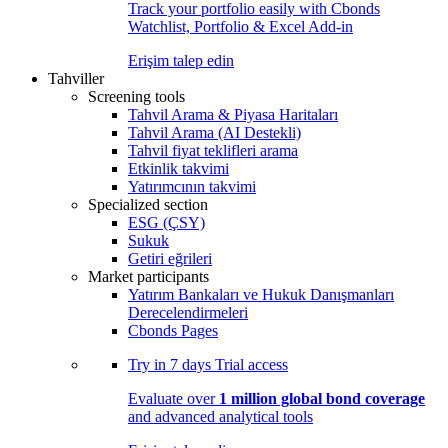
Track your portfolio easily with Cbonds
Watchlist, Portfolio & Excel Add-in
Erişim talep edin
Tahviller
Screening tools
Tahvil Arama & Piyasa Haritaları
Tahvil Arama (AI Destekli)
Tahvil fiyat teklifleri arama
Etkinlik takvimi
Yatırımcının takvimi
Specialized section
ESG (ÇSY)
Sukuk
Getiri eğrileri
Market participants
Yatırım Bankaları ve Hukuk Danışmanları
Derecelendirmeleri
Cbonds Pages
Try in
7 days
Trial access
Evaluate over
1 million global bond coverage
and advanced analytical tools