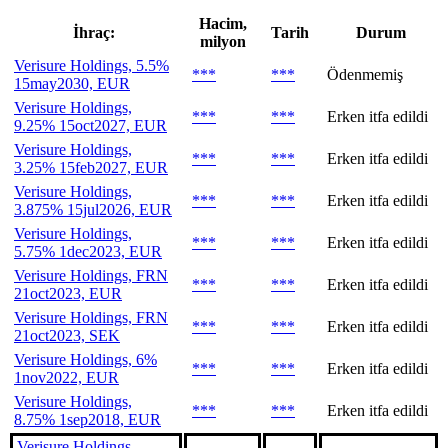
Hacim,
İhraç:
Tarih
Durum
milyon
Verisure Holdings, 5.5%
***
***
Ödenmemiş
15may2030, EUR
Verisure Holdings,
***
***
Erken itfa edildi
9.25% 15oct2027, EUR
Verisure Holdings,
***
***
Erken itfa edildi
3.25% 15feb2027, EUR
Verisure Holdings,
***
***
Erken itfa edildi
3.875% 15jul2026, EUR
Verisure Holdings,
***
***
Erken itfa edildi
5.75% 1dec2023, EUR
Verisure Holdings, FRN
***
***
Erken itfa edildi
21oct2023, EUR
Verisure Holdings, FRN
***
***
Erken itfa edildi
21oct2023, SEK
Verisure Holdings, 6%
***
***
Erken itfa edildi
1nov2022, EUR
Verisure Holdings,
***
***
Erken itfa edildi
8.75% 1sep2018, EUR
Verisure Holdings,