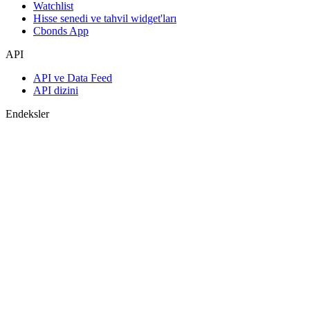
Watchlist
Hisse senedi ve tahvil widget'ları
Cbonds App
API
API ve Data Feed
API dizini
Endeksler
Endekslerin araması
Ülke sayfaları
Endeks oluştur
Görüş birliği tahminleri
Makroekonomi
ETF ve Fonlar
ETF ve Fon Araması
Haberler ve Analizler
Piyasa Haberleri
Araştırma Merkezi
Cbonds Research