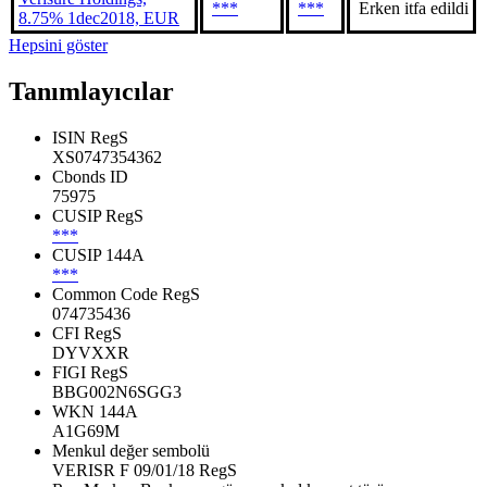
***
***
Erken itfa edildi
8.75% 1dec2018, EUR
Hepsini göster
Tanımlayıcılar
ISIN RegS
XS0747354362
Cbonds ID
75975
CUSIP RegS
***
CUSIP 144A
***
Common Code RegS
074735436
CFI RegS
DYVXXR
FIGI RegS
BBG002N6SGG3
WKN 144A
A1G69M
Menkul değer sembolü
VERISR F 09/01/18 RegS