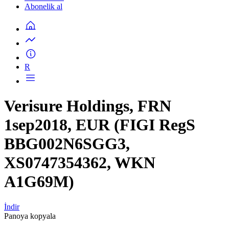
Abonelik al
R
Verisure Holdings, FRN
1sep2018, EUR (FIGI RegS
BBG002N6SGG3,
XS0747354362, WKN
A1G69M)
İndir
Panoya kopyala