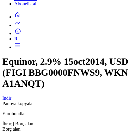
Abonelik al
R
Equinor, 2.9% 15oct2014, USD
(FIGI BBG0000FNWS9, WKN
A1ANQT)
İndir
Panoya kopyala
Eurobondlar
İhraç
| Borç alan
Borç alan