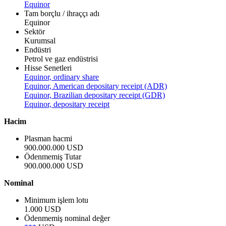
Equinor
Tam borçlu / ihraççı adı
Equinor
Sektör
Kurumsal
Endüstri
Petrol ve gaz endüstrisi
Hisse Senetleri
Equinor, ordinary share
Equinor, American depositary receipt (ADR)
Equinor, Brazilian depositary receipt (GDR)
Equinor, depositary receipt
Hacim
Plasman hacmi
900.000.000 USD
Ödenmemiş Tutar
900.000.000 USD
Nominal
Minimum işlem lotu
1.000 USD
Ödenmemiş nominal değer