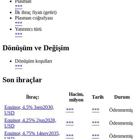
Plasman
***
İlk ihraç fiyatı (getiri)
Plasman coğrafyası
***
Yatırımcı türü
***
Dönüşüm ve Değişim
Dönüşüm koşulları
***
Son ihraçlar
Hacim,
İhraç:
Tarih
Durum
milyon
Equinor, 4.5% 3sep2030,
***
***
Ödenmemiş
USD
Equinor, 4.25% 2jun2028,
***
***
Ödenmemiş
USD
Equinor, 4.75% 14nov2035,
***
***
Ödenmemiş
USD