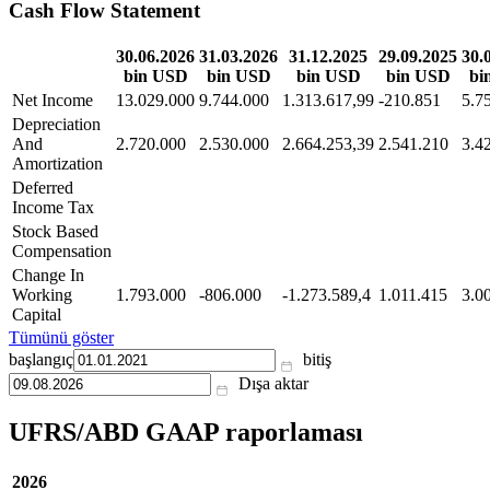
Cash Flow Statement
30.06.2026
31.03.2026
31.12.2025
29.09.2025
30.
bin USD
bin USD
bin USD
bin USD
bi
Net Income
13.029.000
9.744.000
1.313.617,99
-210.851
5.7
Depreciation
And
2.720.000
2.530.000
2.664.253,39
2.541.210
3.4
Amortization
Deferred
Income Tax
Stock Based
Compensation
Change In
Working
1.793.000
-806.000
-1.273.589,4
1.011.415
3.0
Capital
Tümünü göster
başlangıç
bitiş
Dışa aktar
UFRS/ABD GAAP raporlaması
2026