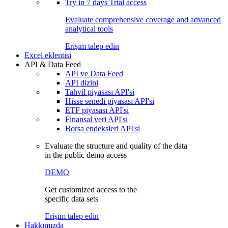
Try in
7 days
Trial access
Evaluate comprehensive coverage and advanced
analytical tools
Erişim talep edin
Excel eklentisi
API & Data Feed
API ve Data Feed
API dizini
Tahvil piyasası API'si
Hisse senedi piyasası API'si
ETF piyasası API'si
Finansal veri API'si
Borsa endeksleri API'si
Evaluate the structure and quality of the data
in the public demo access
DEMO
Get customized access to the
specific data sets
Erişim talep edin
Hakkımızda