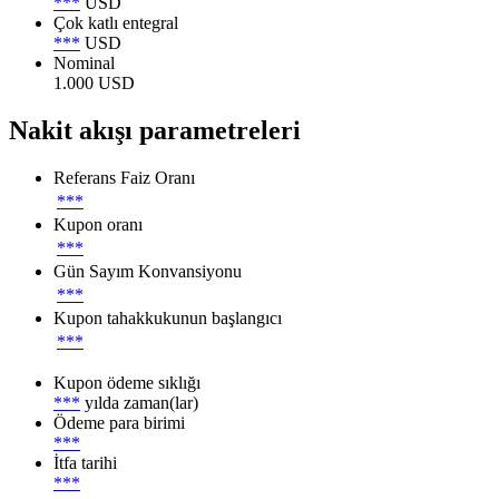
***
USD
Çok katlı entegral
***
USD
Nominal
1.000 USD
Nakit akışı parametreleri
Referans Faiz Oranı
***
Kupon oranı
***
Gün Sayım Konvansiyonu
***
Kupon tahakkukunun başlangıcı
***
Kupon ödeme sıklığı
***
yılda zaman(lar)
Ödeme para birimi
***
İtfa tarihi
***