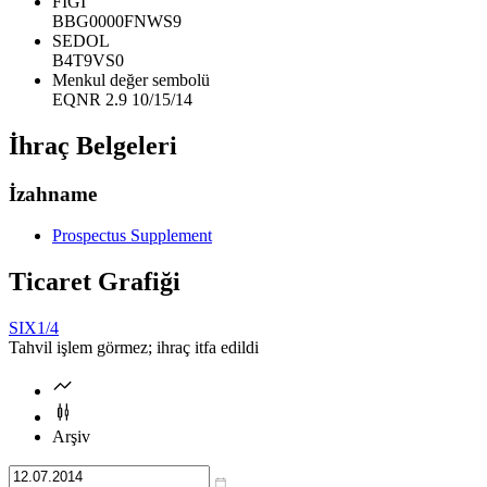
FIGI
BBG0000FNWS9
SEDOL
B4T9VS0
Menkul değer sembolü
EQNR 2.9 10/15/14
İhraç Belgeleri
İzahname
Prospectus Supplement
Ticaret Grafiği
SIX
1/4
Tahvil işlem görmez; ihraç itfa edildi
Arşiv