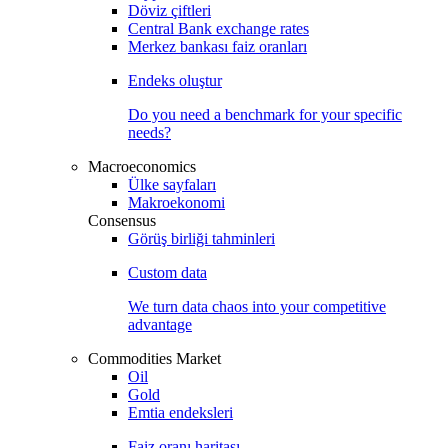
Döviz çiftleri
Central Bank exchange rates
Merkez bankası faiz oranları
Endeks oluştur
Do you need a benchmark for your specific
needs?
Macroeconomics
Ülke sayfaları
Makroekonomi
Consensus
Görüş birliği tahminleri
Custom data
We turn data chaos into your competitive
advantage
Commodities Market
Oil
Gold
Emtia endeksleri
Faiz oranı haritası