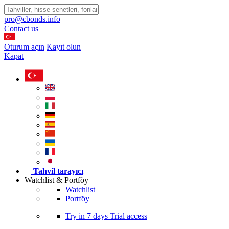
pro@cbonds.info
Contact us
Oturum açın
Kayıt olun
Kapat
Tahvil tarayıcı
Watchlist & Portföy
Watchlist
Portföy
Try in
7 days
Trial access