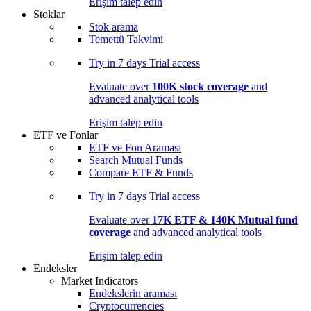
Erişim talep edin
Stoklar
Stok arama
Temettü Takvimi
Try in
7 days
Trial access
Evaluate over
100K stock coverage
and
advanced analytical tools
Erişim talep edin
ETF ve Fonlar
ETF ve Fon Araması
Search Mutual Funds
Compare ETF & Funds
Try in
7 days
Trial access
Evaluate over
17K ETF & 140K Mutual fund
coverage
and advanced analytical tools
Erişim talep edin
Endeksler
Market Indicators
Endekslerin araması
Cryptocurrencies