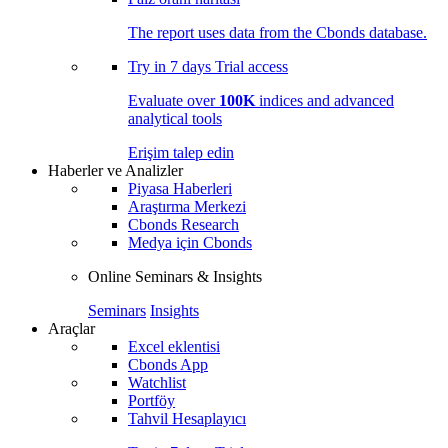
The report uses data from the Cbonds database.
Try in
7 days
Trial access
Evaluate over
100K
indices and advanced
analytical tools
Erişim talep edin
Haberler ve Analizler
Piyasa Haberleri
Araştırma Merkezi
Cbonds Research
Medya için Cbonds
Online Seminars & Insights
Seminars
Insights
Araçlar
Excel eklentisi
Cbonds App
Watchlist
Portföy
Tahvil Hesaplayıcı