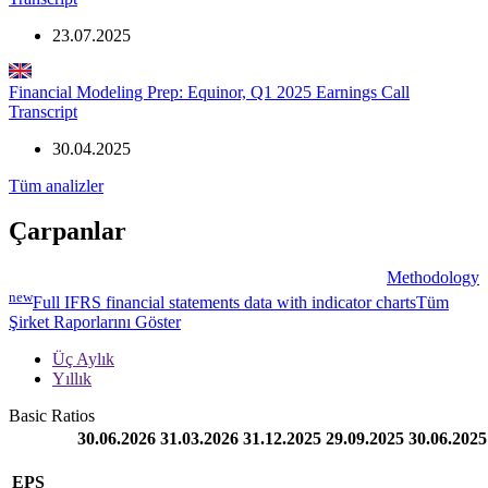
23.07.2025
Financial Modeling Prep: Equinor, Q1 2025 Earnings Call
Transcript
30.04.2025
Tüm analizler
Çarpanlar
Methodology
new
Full IFRS financial statements data with indicator charts
Tüm
Şirket Raporlarını Göster
Üç Aylık
Yıllık
Basic Ratios
30.06.2026
31.03.2026
31.12.2025
29.09.2025
30.06.2025
EPS