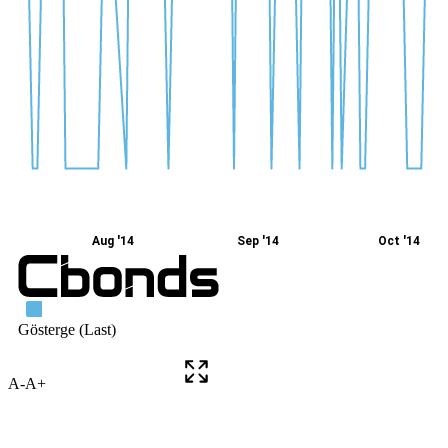
A-
A+