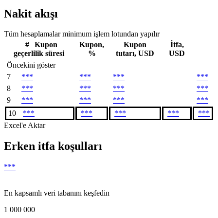
Nakit akışı
Tüm hesaplamalar minimum işlem lotundan yapılır
#
Kupon
Kupon,
Kupon
İtfa,
geçerlilik süresi
%
tutarı, USD
USD
Öncekini göster
7
***
***
***
***
8
***
***
***
***
9
***
***
***
***
10
***
***
***
***
***
Excel'e Aktar
Erken itfa koşulları
***
En kapsamlı veri tabanını keşfedin
1 000 000