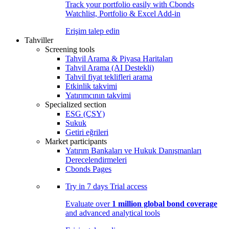
Track your portfolio easily with Cbonds
Watchlist, Portfolio & Excel Add-in
Erişim talep edin
Tahviller
Screening tools
Tahvil Arama & Piyasa Haritaları
Tahvil Arama (AI Destekli)
Tahvil fiyat teklifleri arama
Etkinlik takvimi
Yatırımcının takvimi
Specialized section
ESG (ÇSY)
Sukuk
Getiri eğrileri
Market participants
Yatırım Bankaları ve Hukuk Danışmanları
Derecelendirmeleri
Cbonds Pages
Try in
7 days
Trial access
Evaluate over
1 million global bond coverage
and advanced analytical tools