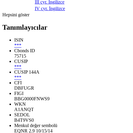
III çyr. İngilizce
IV çyr. İngilizce
Hepsini göster
Tanımlayıcılar
ISIN
***
Cbonds ID
75715
CUSIP
***
CUSIP 144A
***
CFI
DBFUGR
FIGI
BBG0000FNWS9
WKN
A1ANQT
SEDOL
B4T9VS0
Menkul değer sembolü
EQNR 2.9 10/15/14