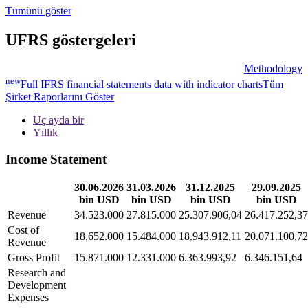
Tümünü göster
UFRS göstergeleri
Methodology
new
Full IFRS financial statements data with indicator charts
Tüm
Şirket Raporlarını Göster
Üç ayda bir
Yıllık
Income Statement
30.06.2026
31.03.2026
31.12.2025
29.09.2025
bin USD
bin USD
bin USD
bin USD
Revenue
34.523.000
27.815.000
25.307.906,04
26.417.252,37
Cost of
18.652.000
15.484.000
18.943.912,11
20.071.100,72
Revenue
Gross Profit
15.871.000
12.331.000
6.363.993,92
6.346.151,64
Research and
Development
Expenses