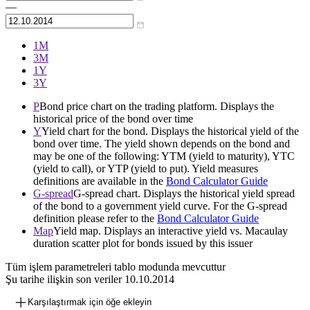
—
1М
3М
1Y
3Y
P
Bond price chart on the trading platform. Displays the
historical price of the bond over time
Y
Yield chart for the bond. Displays the historical yield of the
bond over time. The yield shown depends on the bond and
may be one of the following: YTM (yield to maturity), YTC
(yield to call), or YTP (yield to put). Yield measures
definitions are available in the
Bond Calculator Guide
G-spread
G-spread chart. Displays the historical yield spread
of the bond to a government yield curve. For the G-spread
definition please refer to the
Bond Calculator Guide
Map
Yield map. Displays an interactive yield vs. Macaulay
duration scatter plot for bonds issued by this issuer
Tüm işlem parametreleri tablo modunda mevcuttur
Şu tarihe ilişkin son veriler
10.10.2014
Karşılaştırmak için öğe ekleyin