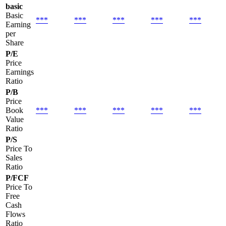
basic
Basic
***
***
***
***
***
Earning
per
Share
P/E
Price
Earnings
Ratio
P/B
Price
Book
***
***
***
***
***
Value
Ratio
P/S
Price To
Sales
Ratio
P/FCF
Price To
Free
Cash
Flows
Ratio