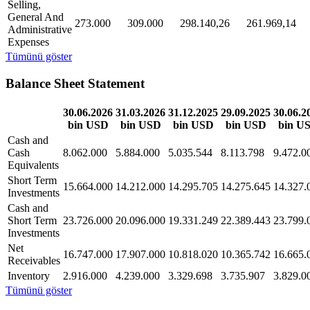
Selling,
General And
273.000
309.000
298.140,26
261.969,14
Administrative
Expenses
Tümünü göster
Balance Sheet Statement
30.06.2026
31.03.2026
31.12.2025
29.09.2025
30.06.2
bin USD
bin USD
bin USD
bin USD
bin U
Cash and
Cash
8.062.000
5.884.000
5.035.544
8.113.798
9.472.0
Equivalents
Short Term
15.664.000
14.212.000
14.295.705
14.275.645
14.327.
Investments
Cash and
Short Term
23.726.000
20.096.000
19.331.249
22.389.443
23.799.
Investments
Net
16.747.000
17.907.000
10.818.020
10.365.742
16.665.
Receivables
Inventory
2.916.000
4.239.000
3.329.698
3.735.907
3.829.0
Tümünü göster