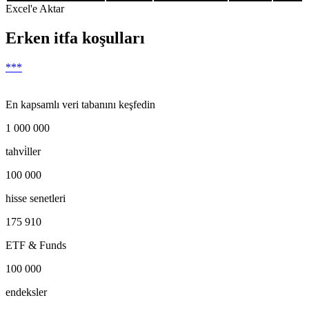
Excel'e Aktar
Erken itfa koşulları
***
En kapsamlı veri tabanını keşfedin
1 000 000
tahvi̇ller
100 000
hisse senetleri
175 910
ETF & Funds
100 000
endeksler