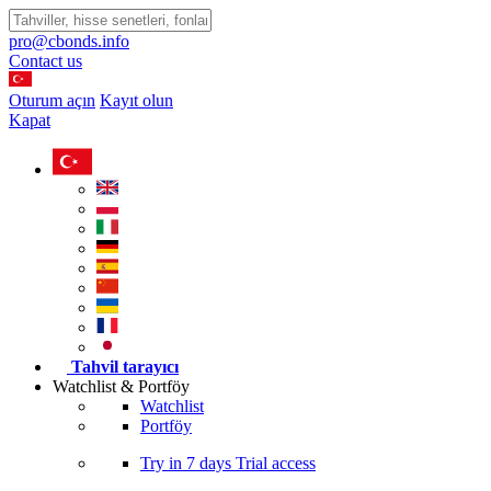
pro@cbonds.info
Contact us
Oturum açın
Kayıt olun
Kapat
Tahvil tarayıcı
Watchlist & Portföy
Watchlist
Portföy
Try in
7 days
Trial access