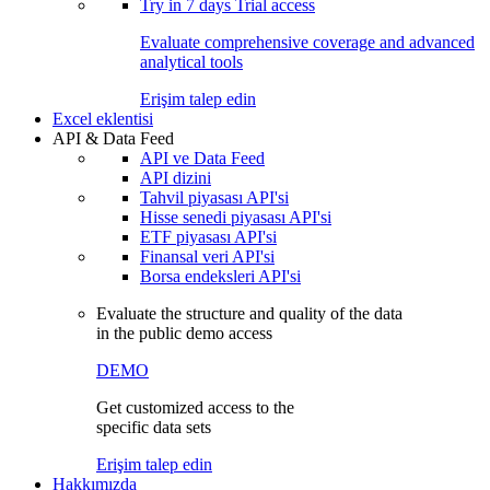
Try in
7 days
Trial access
Evaluate comprehensive coverage and advanced
analytical tools
Erişim talep edin
Excel eklentisi
API & Data Feed
API ve Data Feed
API dizini
Tahvil piyasası API'si
Hisse senedi piyasası API'si
ETF piyasası API'si
Finansal veri API'si
Borsa endeksleri API'si
Evaluate the structure and quality of the data
in the public demo access
DEMO
Get customized access to the
specific data sets
Erişim talep edin
Hakkımızda