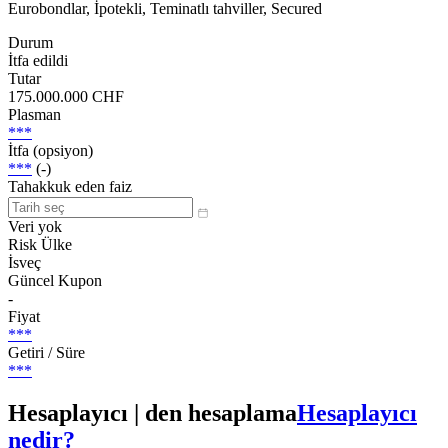
Eurobondlar, İpotekli, Teminatlı tahviller, Secured
Durum
İtfa edildi
Tutar
175.000.000 CHF
Plasman
***
İtfa (opsiyon)
***
(-)
Tahakkuk eden faiz
Veri yok
Risk Ülke
İsveç
Güncel Kupon
-
Fiyat
***
Getiri / Süre
***
Hesaplayıcı | den hesaplama
Hesaplayıcı
nedir?