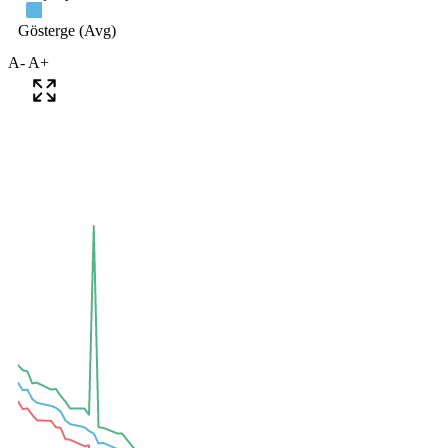
A-
A+