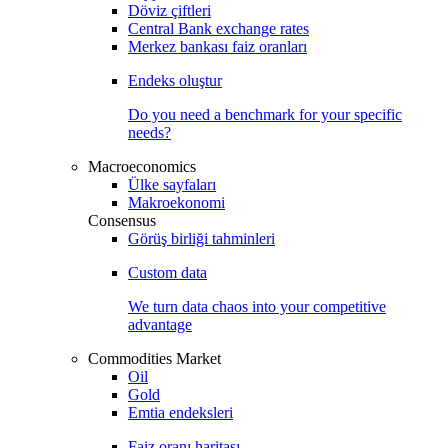
Döviz çiftleri
Central Bank exchange rates
Merkez bankası faiz oranları
Endeks oluştur
Do you need a benchmark for your specific
needs?
Macroeconomics
Ülke sayfaları
Makroekonomi
Consensus
Görüş birliği tahminleri
Custom data
We turn data chaos into your competitive
advantage
Commodities Market
Oil
Gold
Emtia endeksleri
Faiz oranı haritası