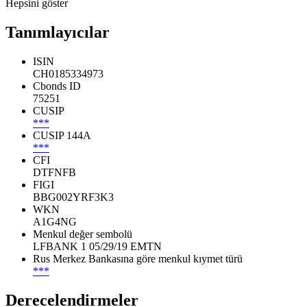
Hepsini göster
Tanımlayıcılar
ISIN
CH0185334973
Cbonds ID
75251
CUSIP
***
CUSIP 144A
***
CFI
DTFNFB
FIGI
BBG002YRF3K3
WKN
A1G4NG
Menkul değer sembolü
LFBANK 1 05/29/19 EMTN
Rus Merkez Bankasına göre menkul kıymet türü
***
Derecelendirmeler