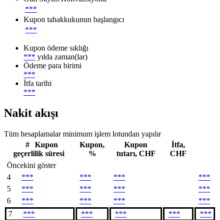
***
Kupon tahakkukunun başlangıcı
***
Kupon ödeme sıklığı
***
yılda zaman(lar)
Ödeme para birimi
***
İtfa tarihi
***
Nakit akışı
Tüm hesaplamalar minimum işlem lotundan yapılır
#
Kupon
Kupon,
Kupon
İtfa,
geçerlilik süresi
%
tutarı, CHF
CHF
Öncekini göster
4
***
***
***
***
5
***
***
***
***
6
***
***
***
***
7
***
***
***
***
***