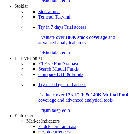
Erişim talep edin
Stoklar
Stok arama
Temettü Takvimi
Try in
7 days
Trial access
Evaluate over
100K stock coverage
and
advanced analytical tools
Erişim talep edin
ETF ve Fonlar
ETF ve Fon Araması
Search Mutual Funds
Compare ETF & Funds
Try in
7 days
Trial access
Evaluate over
17K ETF & 140K Mutual fund
coverage
and advanced analytical tools
Erişim talep edin
Endeksler
Market Indicators
Endekslerin araması
Cryptocurrencies