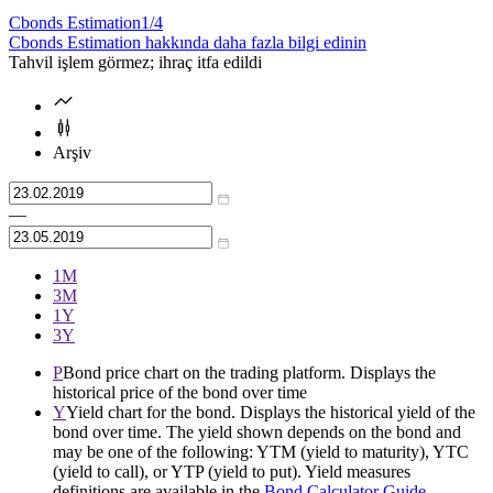
Cbonds Estimation
1/4
Cbonds Estimation hakkında daha fazla bilgi edinin
Tahvil işlem görmez; ihraç itfa edildi
Arşiv
—
1М
3М
1Y
3Y
P
Bond price chart on the trading platform. Displays the
historical price of the bond over time
Y
Yield chart for the bond. Displays the historical yield of the
bond over time. The yield shown depends on the bond and
may be one of the following: YTM (yield to maturity), YTC
(yield to call), or YTP (yield to put). Yield measures
definitions are available in the
Bond Calculator Guide