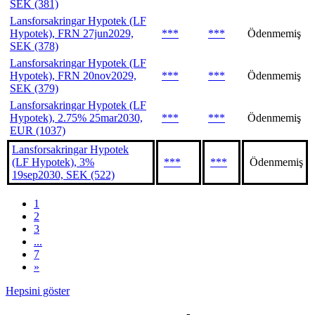
SEK (381)
Lansforsakringar Hypotek (LF
Hypotek), FRN 27jun2029,
***
***
Ödenmemiş
SEK (378)
Lansforsakringar Hypotek (LF
Hypotek), FRN 20nov2029,
***
***
Ödenmemiş
SEK (379)
Lansforsakringar Hypotek (LF
Hypotek), 2.75% 25mar2030,
***
***
Ödenmemiş
EUR (1037)
Lansforsakringar Hypotek
(LF Hypotek), 3%
***
***
Ödenmemiş
19sep2030, SEK (522)
1
2
3
...
7
»
Hepsini göster