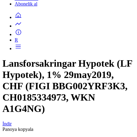
Abonelik al
R
Lansforsakringar Hypotek (LF
Hypotek), 1% 29may2019,
CHF (FIGI BBG002YRF3K3,
CH0185334973, WKN
A1G4NG)
İndir
Panoya kopyala