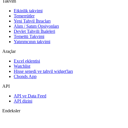
Takvim
Etkinlik takvimi
Temerrütler
Yeni Tahvil İhraçları
Alım / Satım Opsiyonları
Devlet Tahvili İhaleleri
Temettü Takvimi
Yatırımcının takvimi
Araçlar
Excel eklentisi
Watchlist
Hisse senedi ve tahvil widget'ları
Cbonds App
API
API ve Data Feed
API dizini
Endeksler
Endekslerin araması
Ülke sayfaları