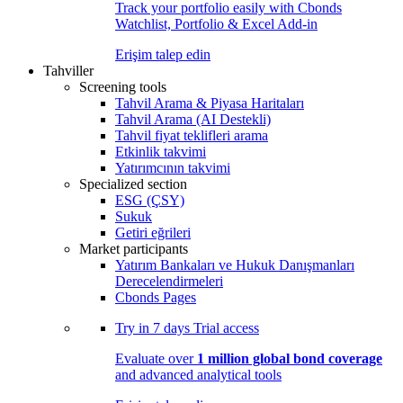
Track your portfolio easily with Cbonds
Watchlist, Portfolio & Excel Add-in
Erişim talep edin
Tahviller
Screening tools
Tahvil Arama & Piyasa Haritaları
Tahvil Arama (AI Destekli)
Tahvil fiyat teklifleri arama
Etkinlik takvimi
Yatırımcının takvimi
Specialized section
ESG (ÇSY)
Sukuk
Getiri eğrileri
Market participants
Yatırım Bankaları ve Hukuk Danışmanları
Derecelendirmeleri
Cbonds Pages
Try in
7 days
Trial access
Evaluate over
1 million global bond coverage
and advanced analytical tools