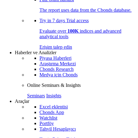
The report uses data from the Cbonds database.
Try in
7 days
Trial access
Evaluate over
100K
indices and advanced
analytical tools
Erişim talep edin
Haberler ve Analizler
Piyasa Haberleri
Araştırma Merkezi
Cbonds Research
Medya için Cbonds
Online Seminars & Insights
Seminars
Insights
Araçlar
Excel eklentisi
Cbonds App
Watchlist
Portföy
Tahvil Hesaplayıcı