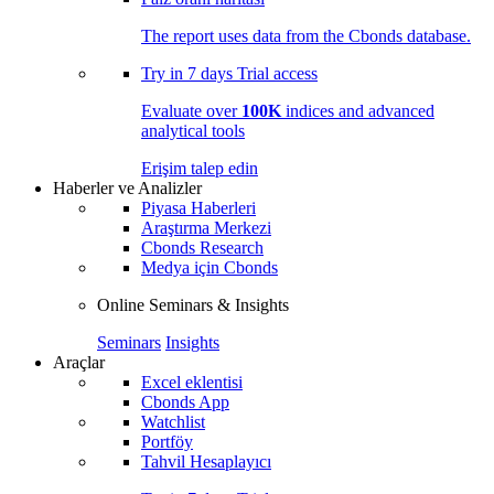
The report uses data from the Cbonds database.
Try in
7 days
Trial access
Evaluate over
100K
indices and advanced
analytical tools
Erişim talep edin
Haberler ve Analizler
Piyasa Haberleri
Araştırma Merkezi
Cbonds Research
Medya için Cbonds
Online Seminars & Insights
Seminars
Insights
Araçlar
Excel eklentisi
Cbonds App
Watchlist
Portföy
Tahvil Hesaplayıcı