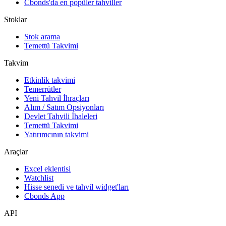
Cbonds'da en popüler tahviller
Stoklar
Stok arama
Temettü Takvimi
Takvim
Etkinlik takvimi
Temerrütler
Yeni Tahvil İhraçları
Alım / Satım Opsiyonları
Devlet Tahvili İhaleleri
Temettü Takvimi
Yatırımcının takvimi
Araçlar
Excel eklentisi
Watchlist
Hisse senedi ve tahvil widget'ları
Cbonds App
API