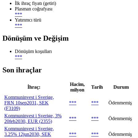
İlk ihraç fiyatı (getiri)
Plasman coğrafyası
***
Yatırımcı türü
***
Dönüşüm ve Değişim
Dönüşüm koşulları
***
Son ihraçlar
Hacim,
İhraç:
Tarih
Durum
milyon
Kommuninvest i Sverige,
FRN 10sep2031, SEK
***
***
Ödenmemiş
(F3109)
Kommuninvest i Sverige, 3%
***
***
Ödenmemiş
20feb2030, EUR (2355)
Kommuninvest i Sverige,
3.25% 12jun2030, SEK
***
***
Ödenmemiş