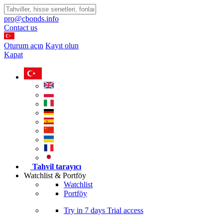
pro@cbonds.info
Contact us
Oturum açın
Kayıt olun
Kapat
Tahvil tarayıcı
Watchlist & Portföy
Watchlist
Portföy
Try in
7 days
Trial access