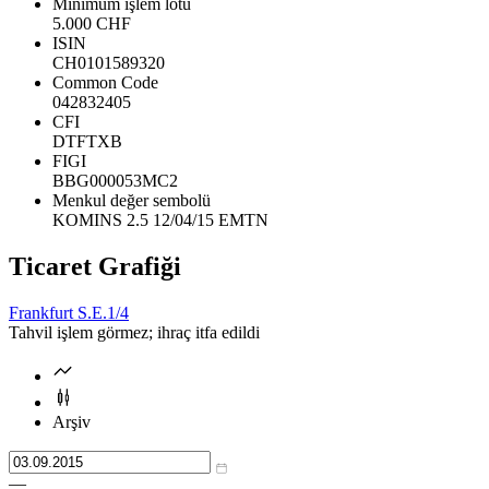
Minimum işlem lotu
5.000 CHF
ISIN
CH0101589320
Common Code
042832405
CFI
DTFTXB
FIGI
BBG000053MC2
Menkul değer sembolü
KOMINS 2.5 12/04/15 EMTN
Ticaret Grafiği
Frankfurt S.E.
1/4
Tahvil işlem görmez; ihraç itfa edildi
Arşiv
—