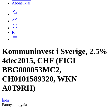
Abonelik al
R
Kommuninvest i Sverige, 2.5%
4dec2015, CHF (FIGI
BBG000053MC2,
CH0101589320, WKN
A0T9RH)
İndir
Panoya kopyala