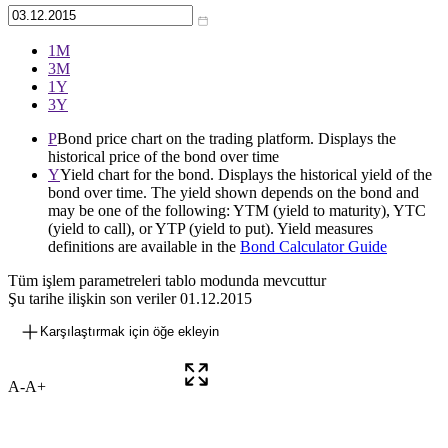
1М
3М
1Y
3Y
P
Bond price chart on the trading platform. Displays the
historical price of the bond over time
Y
Yield chart for the bond. Displays the historical yield of the
bond over time. The yield shown depends on the bond and
may be one of the following: YTM (yield to maturity), YTC
(yield to call), or YTP (yield to put). Yield measures
definitions are available in the
Bond Calculator Guide
Tüm işlem parametreleri tablo modunda mevcuttur
Şu tarihe ilişkin son veriler
01.12.2015
Karşılaştırmak için öğe ekleyin
A-
A+