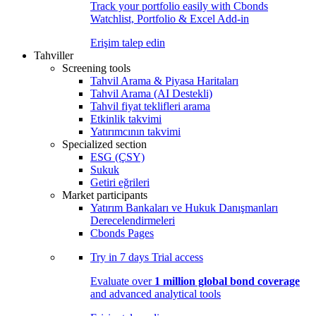
Track your portfolio easily with Cbonds
Watchlist, Portfolio & Excel Add-in
Erişim talep edin
Tahviller
Screening tools
Tahvil Arama & Piyasa Haritaları
Tahvil Arama (AI Destekli)
Tahvil fiyat teklifleri arama
Etkinlik takvimi
Yatırımcının takvimi
Specialized section
ESG (ÇSY)
Sukuk
Getiri eğrileri
Market participants
Yatırım Bankaları ve Hukuk Danışmanları
Derecelendirmeleri
Cbonds Pages
Try in
7 days
Trial access
Evaluate over
1 million global bond coverage
and advanced analytical tools