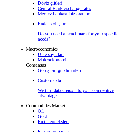
Döviz çiftleri
Central Bank exchange rates
Merkez bankası faiz oranları
Endeks oluştur
Do you need a benchmark for your specific
needs?
Macroeconomics
Ülke sayfaları
Makroekonomi
Consensus
Görüş birliği tahminleri
Custom data
We turn data chaos into your competitive
advantage
Commodities Market
Oil
Gold
Emtia endeksleri
Faiz oranı haritası