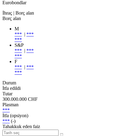
Eurobondlar
İhraç
| Borç alan
Borç alan
M
***
|
***
***
S&P
***
|
***
***
F
***
|
***
***
Durum
İtfa edildi
Tutar
300.000.000 CHF
Plasman
***
İtfa (opsiyon)
***
(-)
Tahakkuk eden faiz