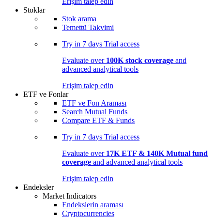
Erişim talep edin
Stoklar
Stok arama
Temettü Takvimi
Try in
7 days
Trial access
Evaluate over
100K stock coverage
and
advanced analytical tools
Erişim talep edin
ETF ve Fonlar
ETF ve Fon Araması
Search Mutual Funds
Compare ETF & Funds
Try in
7 days
Trial access
Evaluate over
17K ETF & 140K Mutual fund
coverage
and advanced analytical tools
Erişim talep edin
Endeksler
Market Indicators
Endekslerin araması
Cryptocurrencies