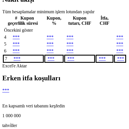
Tüm hesaplamalar minimum işlem lotundan yapılır
#
Kupon
Kupon,
Kupon
İtfa,
geçerlilik süresi
%
tutarı, CHF
CHF
Öncekini göster
4
***
***
***
***
5
***
***
***
***
6
***
***
***
***
7
***
***
***
***
***
Excel'e Aktar
Erken itfa koşulları
***
En kapsamlı veri tabanını keşfedin
1 000 000
tahvi̇ller