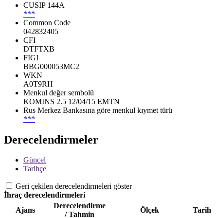
CUSIP 144A
***
Common Code
042832405
CFI
DTFTXB
FIGI
BBG000053MC2
WKN
A0T9RH
Menkul değer sembolü
KOMINS 2.5 12/04/15 EMTN
Rus Merkez Bankasına göre menkul kıymet türü
***
Derecelendirmeler
Güncel
Tarihçe
Geri çekilen derecelendirmeleri göster
İhraç derecelendirmeleri
Derecelendirme
Ajans
Ölçek
Tarih
/ Tahmin