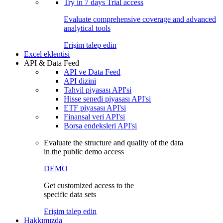
Try in
7 days
Trial access
Evaluate comprehensive coverage and advanced
analytical tools
Erişim talep edin
Excel eklentisi
API & Data Feed
API ve Data Feed
API dizini
Tahvil piyasası API'si
Hisse senedi piyasası API'si
ETF piyasası API'si
Finansal veri API'si
Borsa endeksleri API'si
Evaluate the structure and quality of the data
in the public demo access
DEMO
Get customized access to the
specific data sets
Erişim talep edin
Hakkımızda