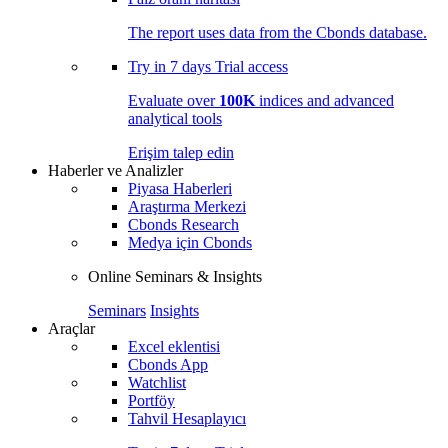
The report uses data from the Cbonds database.
Try in
7 days
Trial access
Evaluate over
100K
indices and advanced
analytical tools
Erişim talep edin
Haberler ve Analizler
Piyasa Haberleri
Araştırma Merkezi
Cbonds Research
Medya için Cbonds
Online Seminars & Insights
Seminars
Insights
Araçlar
Excel eklentisi
Cbonds App
Watchlist
Portföy
Tahvil Hesaplayıcı