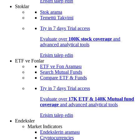
Erişim talep edin
Stoklar
Stok arama
Temettü Takvimi
Try in
7 days
Trial access
Evaluate over
100K stock coverage
and
advanced analytical tools
Erişim talep edin
ETF ve Fonlar
ETF ve Fon Araması
Search Mutual Funds
Compare ETF & Funds
Try in
7 days
Trial access
Evaluate over
17K ETF & 140K Mutual fund
coverage
and advanced analytical tools
Erişim talep edin
Endeksler
Market Indicators
Endekslerin araması
Cryptocurrencies