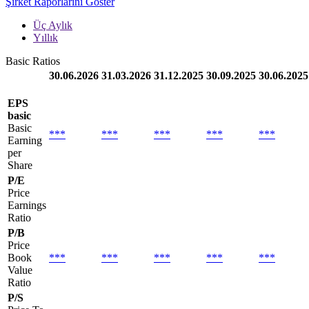
Şirket Raporlarını Göster
Üç Aylık
Yıllık
Basic Ratios
30.06.2026
31.03.2026
31.12.2025
30.09.2025
30.06.2025
EPS
basic
Basic
***
***
***
***
***
Earning
per
Share
P/E
Price
Earnings
Ratio
P/B
Price
Book
***
***
***
***
***
Value
Ratio
P/S