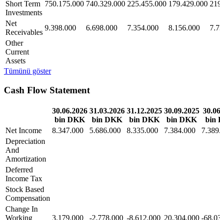
Short Term
750.175.000
740.329.000
225.455.000
179.429.000
21
Investments
Net
9.398.000
6.698.000
7.354.000
8.156.000
7.
Receivables
Other
Current
Assets
Tümünü göster
Cash Flow Statement
30.06.2026
31.03.2026
31.12.2025
30.09.2025
30.0
bin DKK
bin DKK
bin DKK
bin DKK
bin
Net Income
8.347.000
5.686.000
8.335.000
7.384.000
7.389
Depreciation
And
Amortization
Deferred
Income Tax
Stock Based
Compensation
Change In
Working
3.179.000
-2.778.000
-8.612.000
20.304.000
-68.0