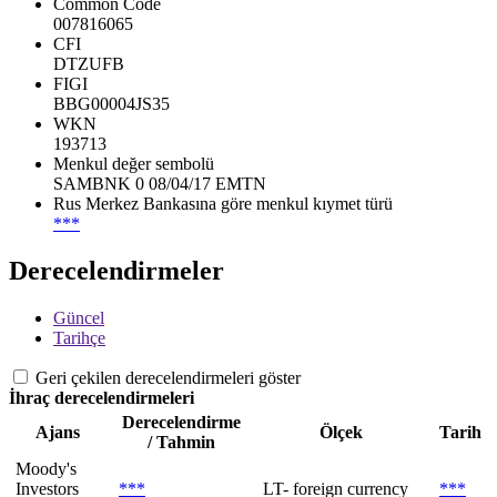
Common Code
007816065
CFI
DTZUFB
FIGI
BBG00004JS35
WKN
193713
Menkul değer sembolü
SAMBNK 0 08/04/17 EMTN
Rus Merkez Bankasına göre menkul kıymet türü
***
Derecelendirmeler
Güncel
Tarihçe
Geri çekilen derecelendirmeleri göster
İhraç derecelendirmeleri
Derecelendirme
Ajans
Ölçek
Tarih
/ Tahmin
Moody's
Investors
***
LT- foreign currency
***