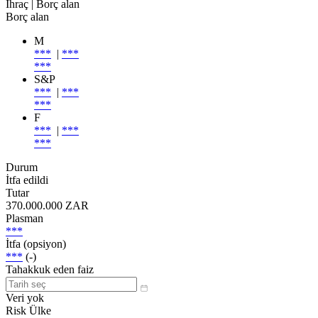
İhraç
| Borç alan
Borç alan
M
***
|
***
***
S&P
***
|
***
***
F
***
|
***
***
Durum
İtfa edildi
Tutar
370.000.000 ZAR
Plasman
***
İtfa (opsiyon)
***
(-)
Tahakkuk eden faiz
Veri yok
Risk Ülke