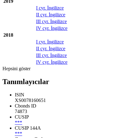
2019
I çyr. İngilizce
II çyr. İngilizce
III çyr. İngilizce
IV çyr. İngilizce
2018
I çyr. İngilizce
II çyr. İngilizce
III çyr. İngilizce
IV çyr. İngilizce
Hepsini göster
Tanımlayıcılar
ISIN
XS0078160651
Cbonds ID
74873
CUSIP
***
CUSIP 144A
***