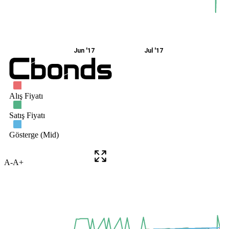
A-
A+