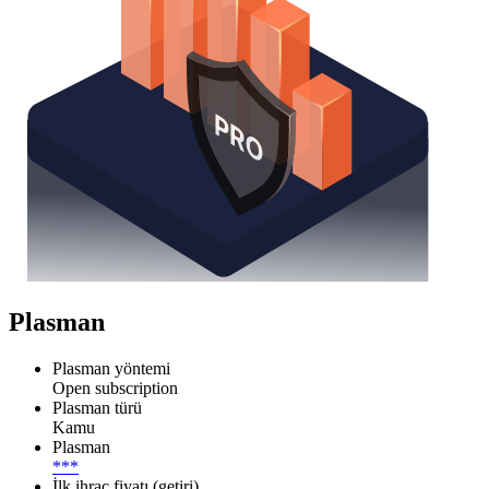
Plasman
Plasman yöntemi
Open subscription
Plasman türü
Kamu
Plasman
***
İlk ihraç fiyatı (getiri)