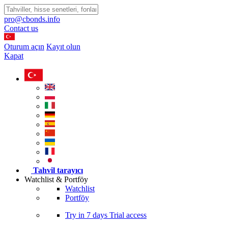
pro@cbonds.info
Contact us
Oturum açın
Kayıt olun
Kapat
Tahvil tarayıcı
Watchlist & Portföy
Watchlist
Portföy
Try in
7 days
Trial access