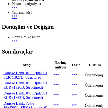
Plasman coğrafyası
***
Yatırımcı türü
***
Dönüşüm ve Değişim
Dönüşüm koşulları
***
Son ihraçlar
Hacim,
İhraç:
Tarih
Durum
milyon
Danske Bank, 0% 17jul2031,
***
***
Ödenmemiş
SEK (1827D, Structured)
Danske Bank, 0% 13jul2031,
***
***
Ödenmemiş
EUR (1826D, Structured)
Danske Bank, 0% 17jul2031,
***
***
Ödenmemiş
EUR (1833D, Structured)
Danske Bank, 7.4%
***
***
Ödenmemiş
16jul2031, SEK (Structured)