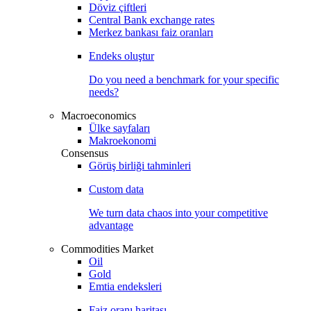
Döviz çiftleri
Central Bank exchange rates
Merkez bankası faiz oranları
Endeks oluştur
Do you need a benchmark for your specific
needs?
Macroeconomics
Ülke sayfaları
Makroekonomi
Consensus
Görüş birliği tahminleri
Custom data
We turn data chaos into your competitive
advantage
Commodities Market
Oil
Gold
Emtia endeksleri
Faiz oranı haritası