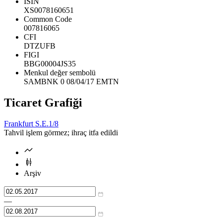
ISIN
XS0078160651
Common Code
007816065
CFI
DTZUFB
FIGI
BBG00004JS35
Menkul değer sembolü
SAMBNK 0 08/04/17 EMTN
Ticaret Grafiği
Frankfurt S.E.
1/8
Tahvil işlem görmez; ihraç itfa edildi
Arşiv
—