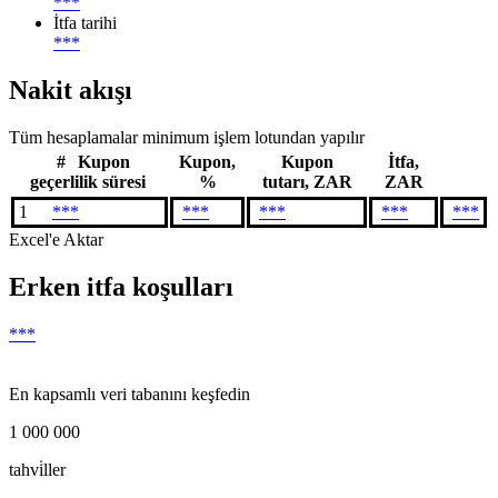
***
İtfa tarihi
***
Nakit akışı
Tüm hesaplamalar minimum işlem lotundan yapılır
#
Kupon
Kupon,
Kupon
İtfa,
geçerlilik süresi
%
tutarı, ZAR
ZAR
1
***
***
***
***
***
Excel'e Aktar
Erken itfa koşulları
***
En kapsamlı veri tabanını keşfedin
1 000 000
tahvi̇ller