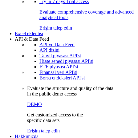
Try in
7 days
Trial access
Evaluate comprehensive coverage and advanced
analytical tools
Erişim talep edin
Excel eklentisi
API & Data Feed
API ve Data Feed
API dizini
Tahvil piyasası API'si
Hisse senedi piyasası API'si
ETF piyasası API'si
Finansal veri API'si
Borsa endeksleri API'si
Evaluate the structure and quality of the data
in the public demo access
DEMO
Get customized access to the
specific data sets
Erişim talep edin
Hakkımızda