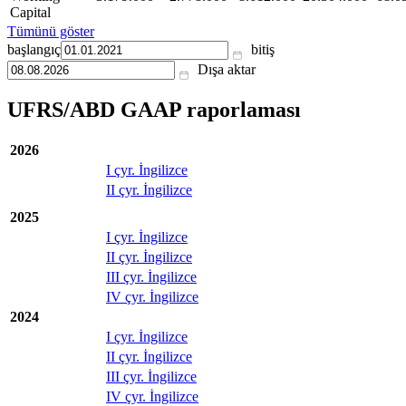
Capital
Tümünü göster
başlangıç
bitiş
Dışa aktar
UFRS/ABD GAAP raporlaması
2026
I çyr. İngilizce
II çyr. İngilizce
2025
I çyr. İngilizce
II çyr. İngilizce
III çyr. İngilizce
IV çyr. İngilizce
2024
I çyr. İngilizce
II çyr. İngilizce
III çyr. İngilizce
IV çyr. İngilizce