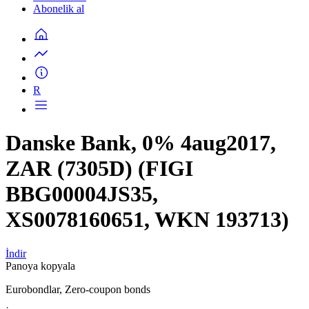
Abonelik al
R
Danske Bank, 0% 4aug2017,
ZAR (7305D) (FIGI
BBG00004JS35,
XS0078160651, WKN 193713)
İndir
Panoya kopyala
Eurobondlar, Zero-coupon bonds