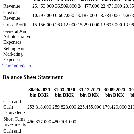
Revenue
25.453.000
36.509.000
24.477.000
22.478.000
23.85
Cost of
10.297.000
9.697.000
9.187.000
8.783.000
9.873
Revenue
Gross Profit
15.156.000
26.812.000
15.290.000
13.695.000
13.98
General And
Administrative
Expenses
Selling And
Marketing
Expenses
Tümünü göster
Balance Sheet Statement
30.06.2026
31.03.2026
31.12.2025
30.09.2025
30
bin DKK
bin DKK
bin DKK
bin DKK
b
Cash and
Cash
253.818.000
259.828.000
225.455.000
179.429.000
21
Equivalents
Short Term
496.357.000
480.501.000
Investments
Cash and