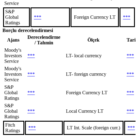
Service
S&P
Global
***
Foreign Currency LT
***
Ratings
Borçlu derecelendirmesi
Derecelendirme
Ajans
Ölçek
Tari
/ Tahmin
Moody's
Investors
***
LT- local currency
***
Service
Moody's
Investors
***
LT- foreign currency
***
Service
S&P
Global
***
Foreign Currency LT
***
Ratings
S&P
Global
***
Local Currency LT
***
Ratings
Fitch
***
LT Int. Scale (foreign curr.)
***
Ratings