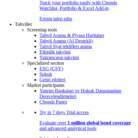
Track your portfolio easily with Cbonds
Watchlist, Portfolio & Excel Add-in
Erişim talep edin
Tahviller
Screening tools
Tahvil Arama & Piyasa Haritaları
Tahvil Arama (AI Destekli)
Tahvil fiyat teklifleri arama
Etkinlik takvimi
Yatırımcının takvimi
Specialized section
ESG (ÇSY)
Sukuk
Getiri eğrileri
Market participants
Yatırım Bankaları ve Hukuk Danışmanları
Derecelendirmeleri
Cbonds Pages
Try in
7 days
Trial access
Evaluate over
1 million global bond coverage
and advanced analytical tools