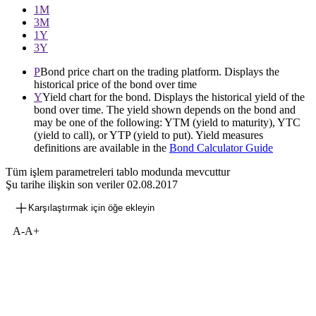
1М
3М
1Y
3Y
P
Bond price chart on the trading platform. Displays the
historical price of the bond over time
Y
Yield chart for the bond. Displays the historical yield of the
bond over time. The yield shown depends on the bond and
may be one of the following: YTM (yield to maturity), YTC
(yield to call), or YTP (yield to put). Yield measures
definitions are available in the
Bond Calculator Guide
Tüm işlem parametreleri tablo modunda mevcuttur
Şu tarihe ilişkin son veriler
02.08.2017
Karşılaştırmak için öğe ekleyin