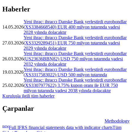
Haberler
Yeni ihraç: ihraççı Danske Bank yerleştirdi eurobondlar
14.05.2026
(XS3384668540) EUR 400 milyon tutarında vadesi
2028 yılında dolacaktır
Yeni ihraç: ihraççı Danske Bank yerleştirdi eurobondlar
27.03.2026
(XS3329289451) EUR 750 milyon tutarında vadesi
2029 yılında dolacaktır
Yeni ihraç: ihraççı Danske Bank yerleştirdi eurobondlar
26.03.2026
(US23636BBN82) USD 750 milyon tutarında vadesi
2032 yılında dolacaktır
Yeni ihraç: ihraççı Danske Bank yerleştirdi eurobondlar
19.03.2026
(XS3317583022) USD 500 milyon tutarında
Yeni ihraç: ihraççı Danske Bank yerleştirdi eurobondlar
25.02.2026
(XS3307977622) 3.75% kupon oranı ile EUR 750
milyon tutarında vadesi 2038 yılında dolacaktır
Kuruluşla ilgili tüm haberler
Çarpanlar
Methodology
new
Full IFRS financial statements data with indicator charts
Tüm