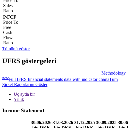
Price To
Sales
Ratio
P/FCF
Price To
Free
Cash
Flows
Ratio
Tümünü göster
UFRS göstergeleri
Methodology
new
Full IFRS financial statements data with indicator charts
Tüm
Şirket Raporlarını Göster
Üç ayda bir
Yıllık
Income Statement
30.06.2026
31.03.2026
31.12.2025
30.09.2025
30.06
bin DKK
bin DKK
bin DKK
bin DKK
bin