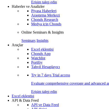
Erişim talep edin
Haberler ve Analizler
Piyasa Haberleri
Araştırma Merkezi
Cbonds Research
Medya için Cbonds
Online Seminars & Insights
Seminars
Insights
Araçlar
Excel eklentisi
Cbonds App
Watchlist
Portföy
Tahvil Hesaplayıcı
Try in
7 days
Trial access
Evaluate comprehensive coverage and advanced ana
Erişim talep edin
Excel eklentisi
API & Data Feed
API ve Data Feed