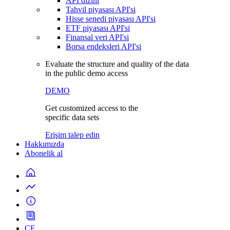
API dizini
Tahvil piyasası API'si
Hisse senedi piyasası API'si
ETF piyasası API'si
Finansal veri API'si
Borsa endeksleri API'si
Evaluate the structure and quality of the data
in the public demo access
DEMO
Get customized access to the
specific data sets
Erişim talep edin
Hakkımızda
Abonelik al
CF