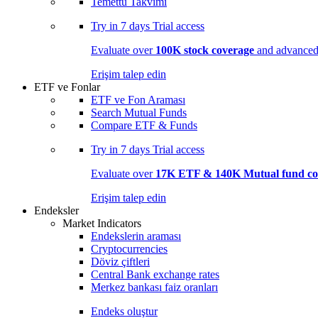
Temettü Takvimi
Try in
7 days
Trial access
Evaluate over
100K stock coverage
and advanced 
Erişim talep edin
ETF ve Fonlar
ETF ve Fon Araması
Search Mutual Funds
Compare ETF & Funds
Try in
7 days
Trial access
Evaluate over
17K ETF & 140K Mutual fund co
Erişim talep edin
Endeksler
Market Indicators
Endekslerin araması
Cryptocurrencies
Döviz çiftleri
Central Bank exchange rates
Merkez bankası faiz oranları
Endeks oluştur