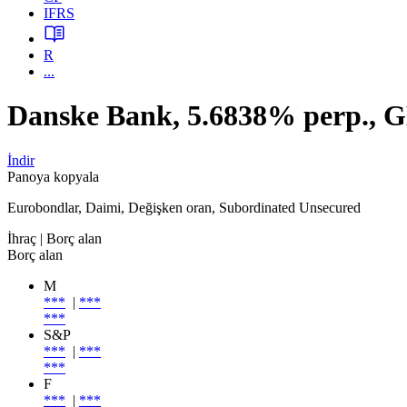
IFRS
R
...
Danske Bank, 5.6838% perp.,
İndir
Panoya kopyala
Eurobondlar, Daimi, Değişken oran, Subordinated Unsecured
İhraç
| Borç alan
Borç alan
M
***
|
***
***
S&P
***
|
***
***
F
***
|
***