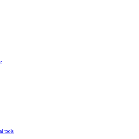
?
e
l tools