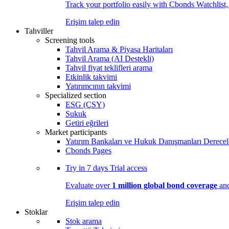
Track your portfolio easily with Cbonds Watchlist
Erişim talep edin
Tahviller
Screening tools
Tahvil Arama & Piyasa Haritaları
Tahvil Arama (AI Destekli)
Tahvil fiyat teklifleri arama
Etkinlik takvimi
Yatırımcının takvimi
Specialized section
ESG (ÇSY)
Sukuk
Getiri eğrileri
Market participants
Yatırım Bankaları ve Hukuk Danışmanları Derecel
Cbonds Pages
Try in
7 days
Trial access
Evaluate over
1 million global bond coverage
and
Erişim talep edin
Stoklar
Stok arama