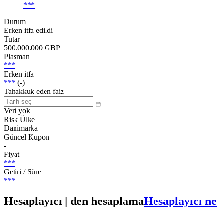
***
Durum
Erken itfa edildi
Tutar
500.000.000 GBP
Plasman
***
Erken itfa
***
(-)
Tahakkuk eden faiz
Veri yok
Risk Ülke
Danimarka
Güncel Kupon
-
Fiyat
***
Getiri / Süre
***
Hesaplayıcı | den hesaplama
Hesaplayıcı ne