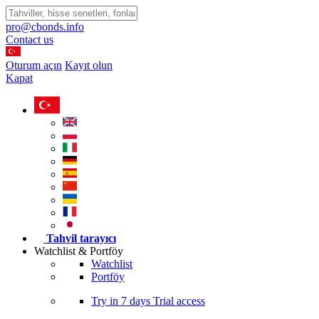
pro@cbonds.info
Contact us
Oturum açın
Kayıt olun
Kapat
Tahvil tarayıcı
Watchlist & Portföy
Watchlist
Portföy
Try in
7 days
Trial access