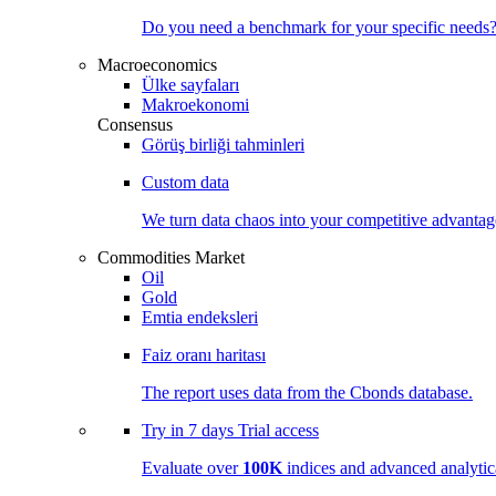
Do you need a benchmark for your specific needs
Macroeconomics
Ülke sayfaları
Makroekonomi
Consensus
Görüş birliği tahminleri
Custom data
We turn data chaos into your competitive
advantag
Commodities Market
Oil
Gold
Emtia endeksleri
Faiz oranı haritası
The report uses data from the Cbonds database.
Try in
7 days
Trial access
Evaluate over
100K
indices and advanced analytica