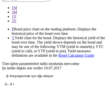
1М
3М
1Y
3Y
P
Bond price chart on the trading platform. Displays the
historical price of the bond over time
Y
Yield chart for the bond. Displays the historical yield of the
bond over time. The yield shown depends on the bond and
may be one of the following: YTM (yield to maturity), YTC
(yield to call), or YTP (yield to put). Yield measures
definitions are available in the
Bond Calculator Guide
Tüm işlem parametreleri tablo modunda mevcuttur
Şu tarihe ilişkin son veriler
19.07.2017
Karşılaştırmak için öğe ekleyin