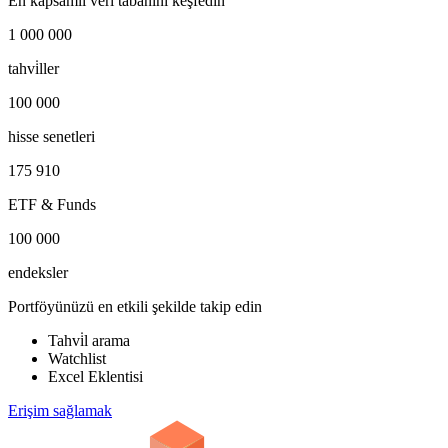
En kapsamlı veri tabanını keşfedin
1 000 000
tahvi̇ller
100 000
hisse senetleri
175 910
ETF & Funds
100 000
endeksler
Portföyünüzü en etkili şekilde takip edin
Tahvi̇l arama
Watchlist
Excel Eklentisi
Erişim sağlamak