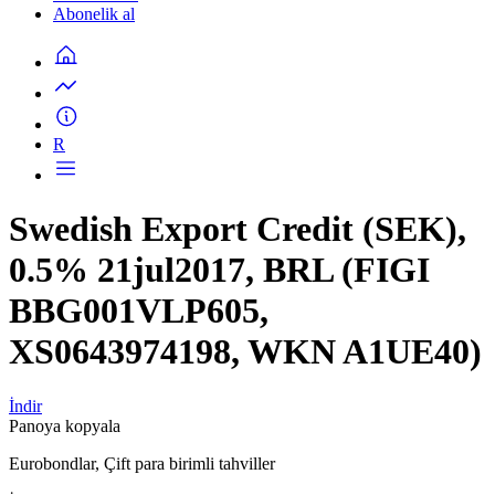
Abonelik al
R
Swedish Export Credit (SEK),
0.5% 21jul2017, BRL (FIGI
BBG001VLP605,
XS0643974198, WKN A1UE40)
İndir
Panoya kopyala
Eurobondlar, Çift para birimli tahviller