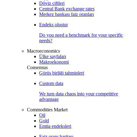
Döviz çiftleri
Central Bank exchange rates
Merkez bankası faiz oranları
Endeks oluştur
Do you need a benchmark for your specific
needs?
Macroeconomics
Ülke sayfaları
Makroekonomi
Consensus
Görüş birliği tahminleri
Custom data
We turn data chaos into your competitive
advantage
Commodities Market
Oil
Gold
Emtia endeksleri
Faiz oranı haritası