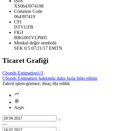
ISIN
XS0643974198
Common Code
064397419
CFI
DTVUFB
FIGI
BBG001VLP605
Menkul değer sembolü
SEK 0.5 07/21/17 EMTN
Ticaret Grafiği
Cbonds Estimation
1/3
Cbonds Estimation hakkında daha fazla bilgi edinin
Tahvil işlem görmez; ihraç itfa edildi
Arşiv
—