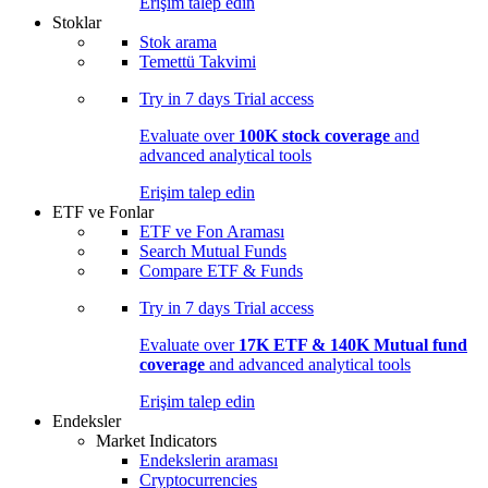
Erişim talep edin
Stoklar
Stok arama
Temettü Takvimi
Try in
7 days
Trial access
Evaluate over
100K stock coverage
and
advanced analytical tools
Erişim talep edin
ETF ve Fonlar
ETF ve Fon Araması
Search Mutual Funds
Compare ETF & Funds
Try in
7 days
Trial access
Evaluate over
17K ETF & 140K Mutual fund
coverage
and advanced analytical tools
Erişim talep edin
Endeksler
Market Indicators
Endekslerin araması
Cryptocurrencies