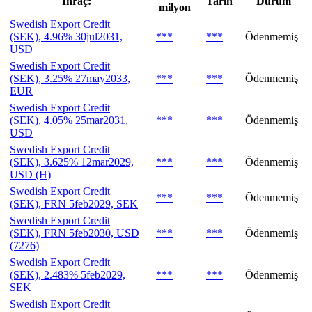
İhraç:
Tarih
Durum
milyon
Swedish Export Credit
(SEK), 4.96% 30jul2031,
***
***
Ödenmemiş
USD
Swedish Export Credit
(SEK), 3.25% 27may2033,
***
***
Ödenmemiş
EUR
Swedish Export Credit
(SEK), 4.05% 25mar2031,
***
***
Ödenmemiş
USD
Swedish Export Credit
(SEK), 3.625% 12mar2029,
***
***
Ödenmemiş
USD (H)
Swedish Export Credit
***
***
Ödenmemiş
(SEK), FRN 5feb2029, SEK
Swedish Export Credit
(SEK), FRN 5feb2030, USD
***
***
Ödenmemiş
(7276)
Swedish Export Credit
(SEK), 2.483% 5feb2029,
***
***
Ödenmemiş
SEK
Swedish Export Credit