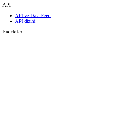
API
API ve Data Feed
API dizini
Endeksler
Endekslerin araması
Ülke sayfaları
Endeks oluştur
Görüş birliği tahminleri
Makroekonomi
ETF ve Fonlar
ETF ve Fon Araması
Haberler ve Analizler
Piyasa Haberleri
Araştırma Merkezi
Cbonds Research
Medya için Cbonds
Destek