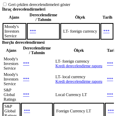
Geri çekilen derecelendirmeleri göster
İhraç derecelendirmeleri
Derecelendirme
Ajans
Ölçek
Tarih
/ Tahmin
Moody's
Investors
***
LT- foreign currency
***
Service
Borçlu derecelendirmesi
Derecelendirme
Ajans
Ölçek
Tari
/ Tahmin
Moody's
LT- foreign currency
Investors
***
***
Kredi derecelendirme raporu
Service
Moody's
LT- local currency
Investors
***
***
Kredi derecelendirme raporu
Service
S&P
Global
***
Local Currency LT
***
Ratings
S&P
Global
***
Foreign Currency LT
***
Ratings