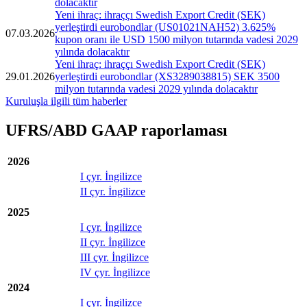
dolacaktır
Yeni ihraç: ihraççı Swedish Export Credit (SEK)
yerleştirdi eurobondlar (US01021NAH52) 3.625%
07.03.2026
kupon oranı ile USD 1500 milyon tutarında vadesi 2029
yılında dolacaktır
Yeni ihraç: ihraççı Swedish Export Credit (SEK)
29.01.2026
yerleştirdi eurobondlar (XS3289038815) SEK 3500
milyon tutarında vadesi 2029 yılında dolacaktır
Kuruluşla ilgili tüm haberler
UFRS/ABD GAAP raporlaması
2026
I çyr. İngilizce
II çyr. İngilizce
2025
I çyr. İngilizce
II çyr. İngilizce
III çyr. İngilizce
IV çyr. İngilizce
2024
I çyr. İngilizce