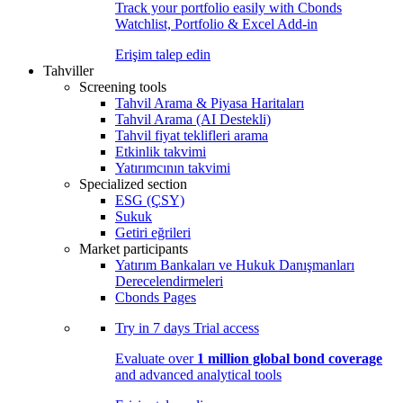
Track your portfolio easily with Cbonds
Watchlist, Portfolio & Excel Add-in
Erişim talep edin
Tahviller
Screening tools
Tahvil Arama & Piyasa Haritaları
Tahvil Arama (AI Destekli)
Tahvil fiyat teklifleri arama
Etkinlik takvimi
Yatırımcının takvimi
Specialized section
ESG (ÇSY)
Sukuk
Getiri eğrileri
Market participants
Yatırım Bankaları ve Hukuk Danışmanları
Derecelendirmeleri
Cbonds Pages
Try in
7 days
Trial access
Evaluate over
1 million global bond coverage
and advanced analytical tools