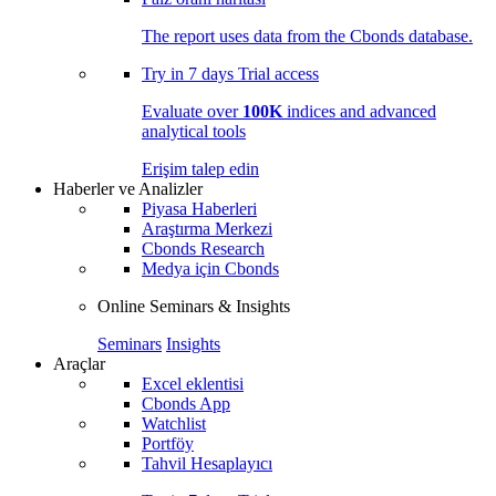
The report uses data from the Cbonds database.
Try in
7 days
Trial access
Evaluate over
100K
indices and advanced
analytical tools
Erişim talep edin
Haberler ve Analizler
Piyasa Haberleri
Araştırma Merkezi
Cbonds Research
Medya için Cbonds
Online Seminars & Insights
Seminars
Insights
Araçlar
Excel eklentisi
Cbonds App
Watchlist
Portföy
Tahvil Hesaplayıcı