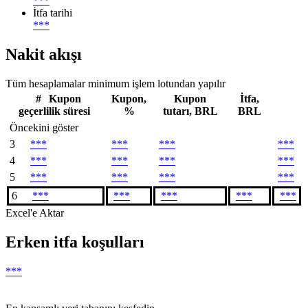
***
İtfa tarihi
***
Nakit akışı
Tüm hesaplamalar minimum işlem lotundan yapılır
#
Kupon
Kupon,
Kupon
İtfa,
geçerlilik süresi
%
tutarı, BRL
BRL
Öncekini göster
3
***
***
***
***
4
***
***
***
***
5
***
***
***
***
6
***
***
***
***
***
Excel'e Aktar
Erken itfa koşulları
***