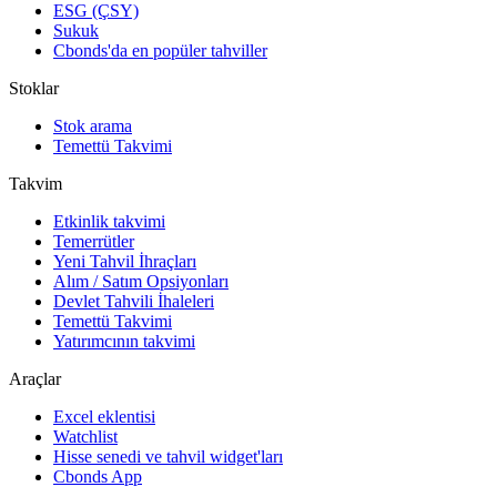
ESG (ÇSY)
Sukuk
Cbonds'da en popüler tahviller
Stoklar
Stok arama
Temettü Takvimi
Takvim
Etkinlik takvimi
Temerrütler
Yeni Tahvil İhraçları
Alım / Satım Opsiyonları
Devlet Tahvili İhaleleri
Temettü Takvimi
Yatırımcının takvimi
Araçlar
Excel eklentisi
Watchlist
Hisse senedi ve tahvil widget'ları
Cbonds App