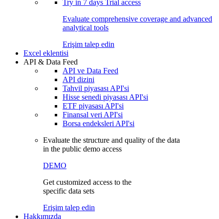
Try in
7 days
Trial access
Evaluate comprehensive coverage and advanced
analytical tools
Erişim talep edin
Excel eklentisi
API & Data Feed
API ve Data Feed
API dizini
Tahvil piyasası API'si
Hisse senedi piyasası API'si
ETF piyasası API'si
Finansal veri API'si
Borsa endeksleri API'si
Evaluate the structure and quality of the data
in the public demo access
DEMO
Get customized access to the
specific data sets
Erişim talep edin
Hakkımızda