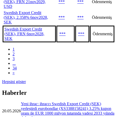
(SEK), FRN 21nov2029,
***
***
Ödenmemiş
USD
Swedish Export Credit
(SEK), 2.358% 6nov2028,
***
***
Ödenmemiş
SEK
Swedish Export Credit
(SEK), FRN 6nov2028,
***
***
Ödenmemiş
SEK
1
2
3
...
34
»
Hepsini göster
Haberler
Yeni ihraç: ihraççı Swedish Export Credit (SEK)
yerleştirdi eurobondlar (XS3388158241) 3.25% kupon
20.05.2026
oranı ile EUR 1000 milyon tutarında vadesi 2033 yılında