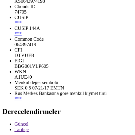
XS0643974198
Cbonds ID
74705
CUSIP
***
CUSIP 144A
***
Common Code
064397419
CFI
DTVUFB
FIGI
BBG001VLP605
WKN
A1UE40
Menkul değer sembolü
SEK 0.5 07/21/17 EMTN
Rus Merkez Bankasına göre menkul kıymet türü
***
Derecelendirmeler
Güncel
Tarihçe