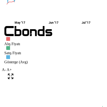
A-
A+