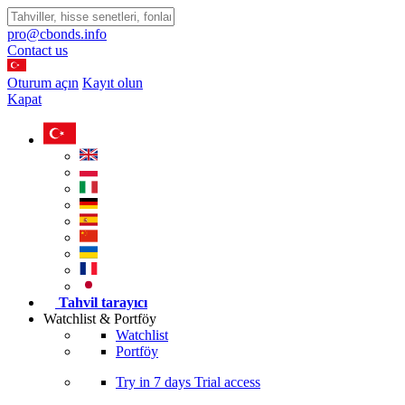
pro@cbonds.info
Contact us
Oturum açın
Kayıt olun
Kapat
Tahvil tarayıcı
Watchlist & Portföy
Watchlist
Portföy
Try in
7 days
Trial access