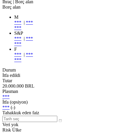
İhraç
| Borç alan
Borç alan
M
***
|
***
***
S&P
***
|
***
***
F
***
|
***
***
Durum
İtfa edildi
Tutar
20.000.000 BRL
Plasman
***
İtfa (opsiyon)
***
(-)
Tahakkuk eden faiz
Veri yok
Risk Ülke