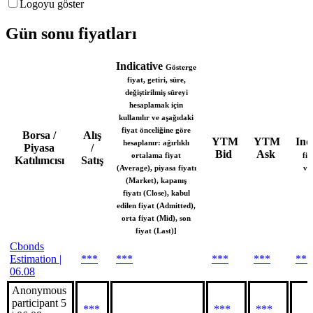
Logoyu göster
Gün sonu fiyatları
Indicative
Gösterge
fiyat, getiri, süre,
değiştirilmiş süreyi
hesaplamak için
kullanılır ve aşağıdaki
fiyat önceliğine göre
Borsa /
Alış
YTM
YTM
Ind
hesaplanır: ağırlıklı
Piyasa
/
Bid
Ask
ortalama fiyat
fiy
Katılımcısı
Satış
(Average), piyasa fiyatı
va
(Market), kapanış
fiyatı (Close), kabul
edilen fiyat (Admitted),
orta fiyat (Mid), son
fiyat (Last)]
Cbonds
Estimation |
***
***
***
***
***
06.08
Anonymous
participant 5
***
***
***