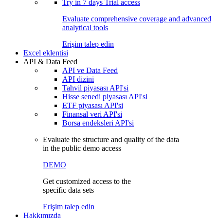
Try in
7 days
Trial access
Evaluate comprehensive coverage and advanced
analytical tools
Erişim talep edin
Excel eklentisi
API & Data Feed
API ve Data Feed
API dizini
Tahvil piyasası API'si
Hisse senedi piyasası API'si
ETF piyasası API'si
Finansal veri API'si
Borsa endeksleri API'si
Evaluate the structure and quality of the data
in the public demo access
DEMO
Get customized access to the
specific data sets
Erişim talep edin
Hakkımızda