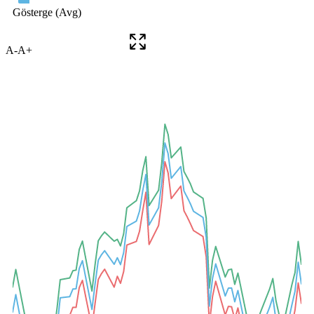
A-
A+