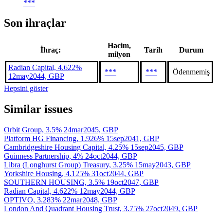
***
Son ihraçlar
Hacim,
İhraç:
Tarih
Durum
milyon
Radian Capital, 4.622%
***
***
Ödenmemiş
12may2044, GBP
Hepsini göster
Similar issues
Orbit Group, 3.5% 24mar2045, GBP
Platform HG Financing, 1.926% 15sep2041, GBP
Cambridgeshire Housing Capital, 4.25% 15sep2045, GBP
Guinness Partnership, 4% 24oct2044, GBP
Libra (Longhurst Group) Treasury, 3.25% 15may2043, GBP
Yorkshire Housing, 4.125% 31oct2044, GBP
SOUTHERN HOUSING, 3.5% 19oct2047, GBP
Radian Capital, 4.622% 12may2044, GBP
OPTIVO, 3.283% 22mar2048, GBP
London And Quadrant Housing Trust, 3.75% 27oct2049, GBP