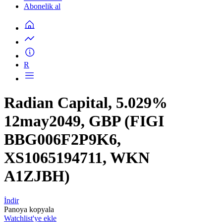
Abonelik al
R
Radian Capital, 5.029%
12may2049, GBP (FIGI
BBG006F2P9K6,
XS1065194711, WKN
A1ZJBH)
İndir
Panoya kopyala
Watchlist'ye ekle