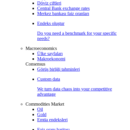
Döviz çiftleri
Central Bank exchange rates
Merkez bankası faiz oranları
Endeks oluştur
Do you need a benchmark for your specific
needs?
Macroeconomics
Ülke sayfaları
Makroekonomi
Consensus
Görüş birliği tahminleri
Custom data
We turn data chaos into your competitive
advantage
Commodities Market
Oil
Gold
Emtia endeksleri
Faiz oranı haritası