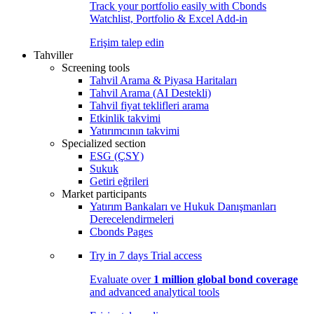
Track your portfolio easily with Cbonds
Watchlist, Portfolio & Excel Add-in
Erişim talep edin
Tahviller
Screening tools
Tahvil Arama & Piyasa Haritaları
Tahvil Arama (AI Destekli)
Tahvil fiyat teklifleri arama
Etkinlik takvimi
Yatırımcının takvimi
Specialized section
ESG (ÇSY)
Sukuk
Getiri eğrileri
Market participants
Yatırım Bankaları ve Hukuk Danışmanları
Derecelendirmeleri
Cbonds Pages
Try in
7 days
Trial access
Evaluate over
1 million global bond coverage
and advanced analytical tools