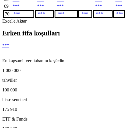
69
***
***
***
***
***
70
***
***
***
***
***
***
Excel'e Aktar
Erken itfa koşulları
***
En kapsamlı veri tabanını keşfedin
1 000 000
tahvi̇ller
100 000
hisse senetleri
175 910
ETF & Funds