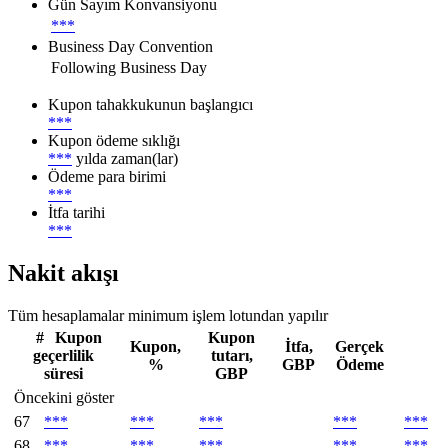
Gün Sayım Konvansiyonu
***
Business Day Convention
Following Business Day
Kupon tahakkukunun başlangıcı
***
Kupon ödeme sıklığı
***
yılda zaman(lar)
Ödeme para birimi
***
İtfa tarihi
***
Nakit akışı
Tüm hesaplamalar minimum işlem lotundan yapılır
#
Kupon
Kupon
Kupon,
İtfa,
Gerçek
geçerlilik
tutarı,
%
GBP
Ödeme
süresi
GBP
Öncekini göster
67
***
***
***
***
***
68
***
***
***
***
***