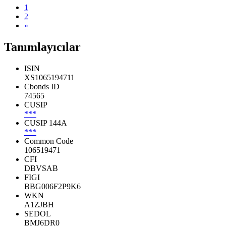
1
2
»
Tanımlayıcılar
ISIN
XS1065194711
Cbonds ID
74565
CUSIP
***
CUSIP 144A
***
Common Code
106519471
CFI
DBVSAB
FIGI
BBG006F2P9K6
WKN
A1ZJBH
SEDOL
BMJ6DR0