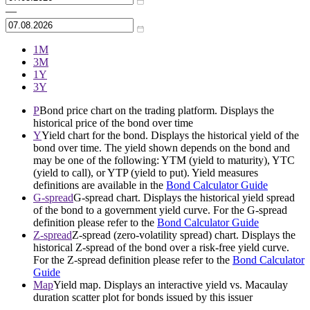
—
1М
3М
1Y
3Y
P
Bond price chart on the trading platform. Displays the
historical price of the bond over time
Y
Yield chart for the bond. Displays the historical yield of the
bond over time. The yield shown depends on the bond and
may be one of the following: YTM (yield to maturity), YTC
(yield to call), or YTP (yield to put). Yield measures
definitions are available in the
Bond Calculator Guide
G-spread
G-spread chart. Displays the historical yield spread
of the bond to a government yield curve. For the G-spread
definition please refer to the
Bond Calculator Guide
Z-spread
Z-spread (zero-volatility spread) chart. Displays the
historical Z-spread of the bond over a risk-free yield curve.
For the Z-spread definition please refer to the
Bond Calculator
Guide
Map
Yield map. Displays an interactive yield vs. Macaulay
duration scatter plot for bonds issued by this issuer