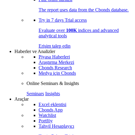
The report uses data from the Cbonds database.
Try in
7 days
Trial access
Evaluate over
100K
indices and advanced
analytical tools
Erişim talep edin
Haberler ve Analizler
Piyasa Haberleri
Araştırma Merkezi
Cbonds Research
Medya için Cbonds
Online Seminars & Insights
Seminars
Insights
Araçlar
Excel eklentisi
Cbonds App
Watchlist
Portföy
Tahvil Hesaplayıcı