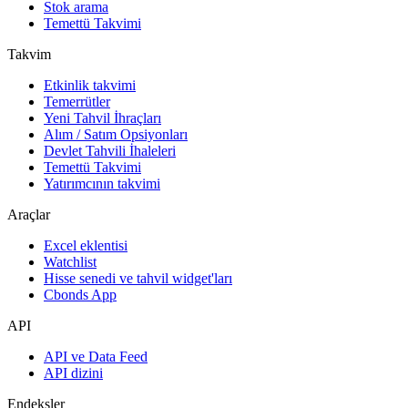
Stok arama
Temettü Takvimi
Takvim
Etkinlik takvimi
Temerrütler
Yeni Tahvil İhraçları
Alım / Satım Opsiyonları
Devlet Tahvili İhaleleri
Temettü Takvimi
Yatırımcının takvimi
Araçlar
Excel eklentisi
Watchlist
Hisse senedi ve tahvil widget'ları
Cbonds App
API
API ve Data Feed
API dizini
Endeksler