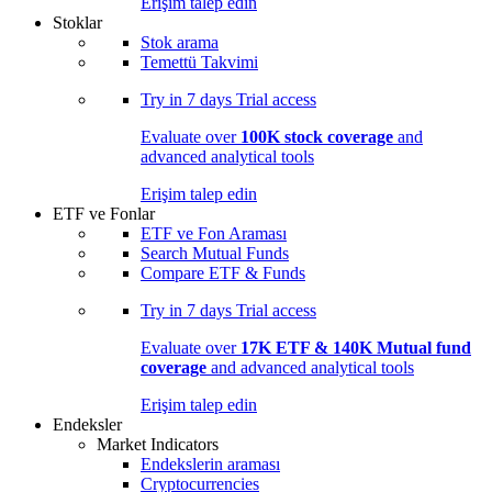
Erişim talep edin
Stoklar
Stok arama
Temettü Takvimi
Try in
7 days
Trial access
Evaluate over
100K stock coverage
and
advanced analytical tools
Erişim talep edin
ETF ve Fonlar
ETF ve Fon Araması
Search Mutual Funds
Compare ETF & Funds
Try in
7 days
Trial access
Evaluate over
17K ETF & 140K Mutual fund
coverage
and advanced analytical tools
Erişim talep edin
Endeksler
Market Indicators
Endekslerin araması
Cryptocurrencies