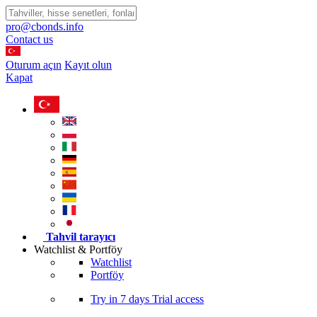
pro@cbonds.info
Contact us
Oturum açın
Kayıt olun
Kapat
Tahvil tarayıcı
Watchlist & Portföy
Watchlist
Portföy
Try in
7 days
Trial access