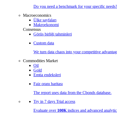
Do you need a benchmark for your specific needs
Macroeconomics
Ülke sayfaları
Makroekonomi
Consensus
Görüş birliği tahminleri
Custom data
We turn data chaos into your competitive
advantag
Commodities Market
Oil
Gold
Emtia endeksleri
Faiz oranı haritası
The report uses data from the Cbonds database.
Try in
7 days
Trial access
Evaluate over
100K
indices and advanced analytica