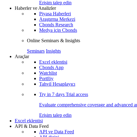
Erişim talep edin
Haberler ve Analizler
Piyasa Haberleri
Araştırma Merkezi
Cbonds Research
Medya için Cbonds
Online Seminars & Insights
Seminars
Insights
Araçlar
Excel eklentisi
Cbonds App
Watchlist
Portföy
Tahvil Hesaplayıcı
Try in
7 days
Trial access
Evaluate comprehensive coverage and advanced ana
Erişim talep edin
Excel eklentisi
API & Data Feed
API ve Data Feed