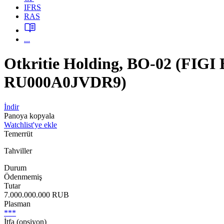
IFRS
RAS
...
Otkritie Holding, BO-02 (FI
RU000A0JVDR9)
İndir
Panoya kopyala
Watchlist'ye ekle
Temerrüt
Tahviller
Durum
Ödenmemiş
Tutar
7.000.000.000 RUB
Plasman
***
İtfa (opsiyon)