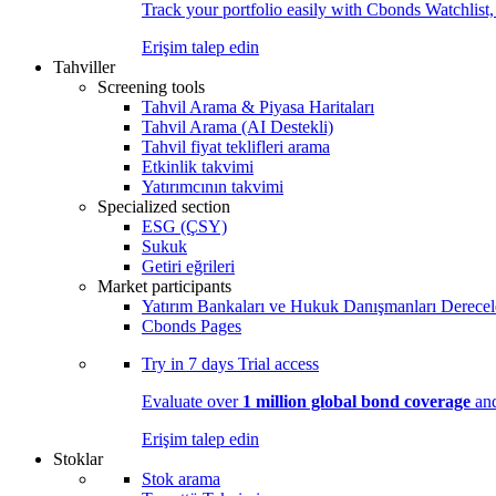
Track your portfolio easily with Cbonds Watchlist
Erişim talep edin
Tahviller
Screening tools
Tahvil Arama & Piyasa Haritaları
Tahvil Arama (AI Destekli)
Tahvil fiyat teklifleri arama
Etkinlik takvimi
Yatırımcının takvimi
Specialized section
ESG (ÇSY)
Sukuk
Getiri eğrileri
Market participants
Yatırım Bankaları ve Hukuk Danışmanları Derecel
Cbonds Pages
Try in
7 days
Trial access
Evaluate over
1 million global bond coverage
and
Erişim talep edin
Stoklar
Stok arama