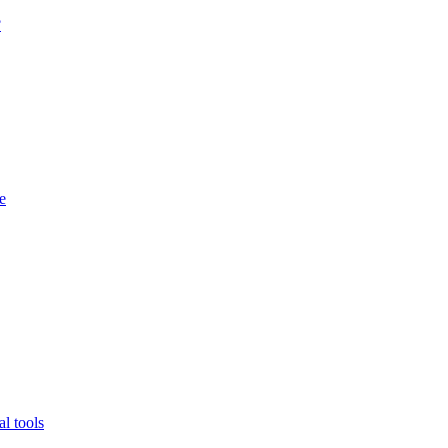
?
e
l tools