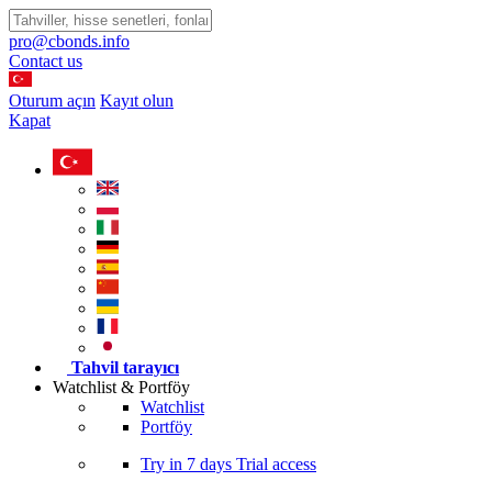
pro@cbonds.info
Contact us
Oturum açın
Kayıt olun
Kapat
Tahvil tarayıcı
Watchlist & Portföy
Watchlist
Portföy
Try in
7 days
Trial access