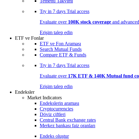
Temettü Takvimi
Try in
7 days
Trial access
Evaluate over
100K stock coverage
and advanced 
Erişim talep edin
ETF ve Fonlar
ETF ve Fon Araması
Search Mutual Funds
Compare ETF & Funds
Try in
7 days
Trial access
Evaluate over
17K ETF & 140K Mutual fund co
Erişim talep edin
Endeksler
Market Indicators
Endekslerin araması
Cryptocurrencies
Döviz çiftleri
Central Bank exchange rates
Merkez bankası faiz oranları
Endeks oluştur