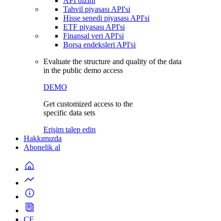
API dizini
Tahvil piyasası API'si
Hisse senedi piyasası API'si
ETF piyasası API'si
Finansal veri API'si
Borsa endeksleri API'si
Evaluate the structure and quality of the data
in the public demo access
DEMO
Get customized access to the
specific data sets
Erişim talep edin
Hakkımızda
Abonelik al
CF