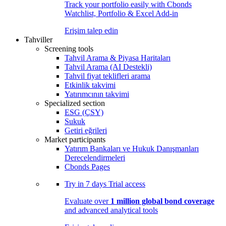
Track your portfolio easily with Cbonds
Watchlist, Portfolio & Excel Add-in
Erişim talep edin
Tahviller
Screening tools
Tahvil Arama & Piyasa Haritaları
Tahvil Arama (AI Destekli)
Tahvil fiyat teklifleri arama
Etkinlik takvimi
Yatırımcının takvimi
Specialized section
ESG (ÇSY)
Sukuk
Getiri eğrileri
Market participants
Yatırım Bankaları ve Hukuk Danışmanları
Derecelendirmeleri
Cbonds Pages
Try in
7 days
Trial access
Evaluate over
1 million global bond coverage
and advanced analytical tools