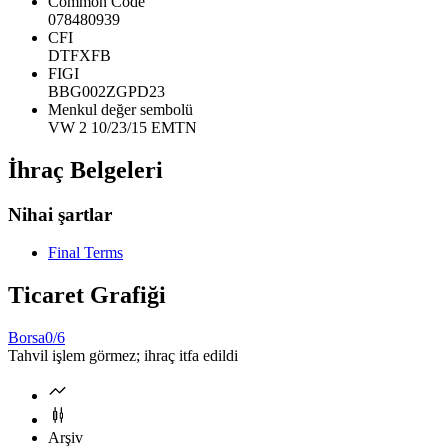
Common Code
078480939
CFI
DTFXFB
FIGI
BBG002ZGPD23
Menkul değer sembolü
VW 2 10/23/15 EMTN
İhraç Belgeleri
Nihai şartlar
Final Terms
Ticaret Grafiği
Borsa
0/6
Tahvil işlem görmez; ihraç itfa edildi
Arşiv