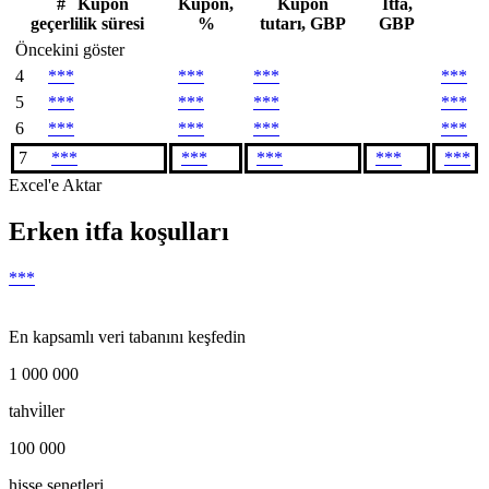
#
Kupon
Kupon,
Kupon
İtfa,
geçerlilik süresi
%
tutarı, GBP
GBP
Öncekini göster
4
***
***
***
***
5
***
***
***
***
6
***
***
***
***
7
***
***
***
***
***
Excel'e Aktar
Erken itfa koşulları
***
En kapsamlı veri tabanını keşfedin
1 000 000
tahvi̇ller
100 000
hisse senetleri