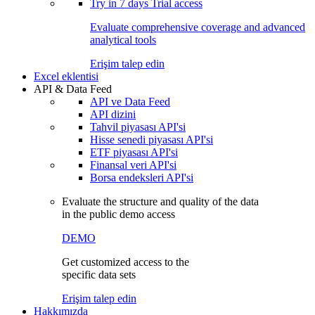
Try in
7 days
Trial access
Evaluate comprehensive coverage and advanced
analytical tools
Erişim talep edin
Excel eklentisi
API & Data Feed
API ve Data Feed
API dizini
Tahvil piyasası API'si
Hisse senedi piyasası API'si
ETF piyasası API'si
Finansal veri API'si
Borsa endeksleri API'si
Evaluate the structure and quality of the data
in the public demo access
DEMO
Get customized access to the
specific data sets
Erişim talep edin
Hakkımızda