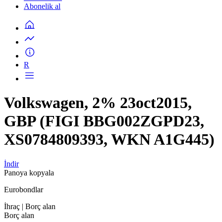
Abonelik al
R
Volkswagen, 2% 23oct2015,
GBP (FIGI BBG002ZGPD23,
XS0784809393, WKN A1G445)
İndir
Panoya kopyala
Eurobondlar
İhraç
| Borç alan
Borç alan