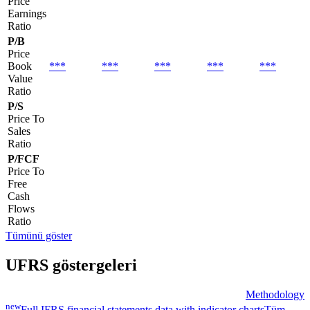
Price
Earnings
Ratio
P/B
Price
Book
***
***
***
***
***
Value
Ratio
P/S
Price To
Sales
Ratio
P/FCF
Price To
Free
Cash
Flows
Ratio
Tümünü göster
UFRS göstergeleri
Methodology
new
Full IFRS financial statements data with indicator charts
Tüm