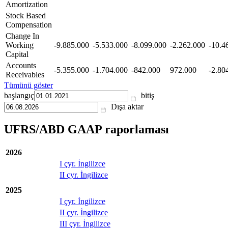
Amortization
Stock Based
Compensation
Change In
Working
-9.885.000
-5.533.000
-8.099.000
-2.262.000
-10.4
Capital
Accounts
-5.355.000
-1.704.000
-842.000
972.000
-2.80
Receivables
Tümünü göster
başlangıç
bitiş
Dışa aktar
UFRS/ABD GAAP raporlaması
2026
I çyr. İngilizce
II çyr. İngilizce
2025
I çyr. İngilizce
II çyr. İngilizce
III çyr. İngilizce