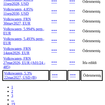
***
***
Ödenmemiş
11sep2028, USD
Volkswagen, 4.85%
***
***
Ödenmemiş
11sep2030, USD
Volkswagen, FRN
***
***
Ödenmemiş
30may2027, EUR
Volkswagen, 5.994% perp.,
***
***
Ödenmemiş
EUR
Volkswagen, 5.493% perp.,
***
***
Ödenmemiş
EUR
Volkswagen, FRN
***
***
Ödenmemiş
14aug2026, EUR
Volkswagen, FRN
27mar2026, EUR (A01/24 -
***
***
İtfa edildi
485)
Volkswagen, 5.3%
***
***
Ödenmemiş
22mar2027, USD (B)
1
2
3
...
19