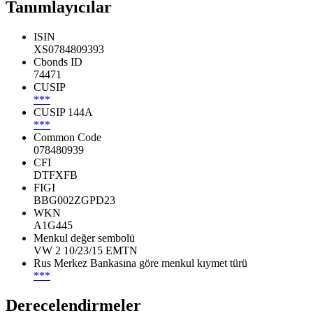
Tanımlayıcılar
ISIN
XS0784809393
Cbonds ID
74471
CUSIP
***
CUSIP 144A
***
Common Code
078480939
CFI
DTFXFB
FIGI
BBG002ZGPD23
WKN
A1G445
Menkul değer sembolü
VW 2 10/23/15 EMTN
Rus Merkez Bankasına göre menkul kıymet türü
***
Derecelendirmeler