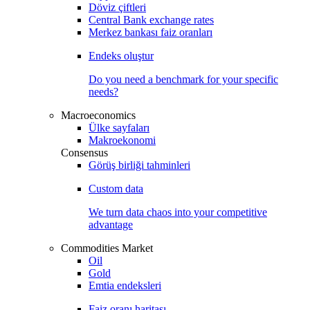
Döviz çiftleri
Central Bank exchange rates
Merkez bankası faiz oranları
Endeks oluştur
Do you need a benchmark for your specific
needs?
Macroeconomics
Ülke sayfaları
Makroekonomi
Consensus
Görüş birliği tahminleri
Custom data
We turn data chaos into your competitive
advantage
Commodities Market
Oil
Gold
Emtia endeksleri
Faiz oranı haritası