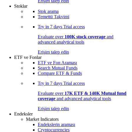
Erişim talep edin
Stoklar
Stok arama
Temettü Takvimi
Try in
7 days
Trial access
Evaluate over
100K stock coverage
and
advanced analytical tools
Erişim talep edin
ETF ve Fonlar
ETF ve Fon Araması
Search Mutual Funds
Compare ETF & Funds
Try in
7 days
Trial access
Evaluate over
17K ETF & 140K Mutual fund
coverage
and advanced analytical tools
Erişim talep edin
Endeksler
Market Indicators
Endekslerin araması
Cryptocurrencies