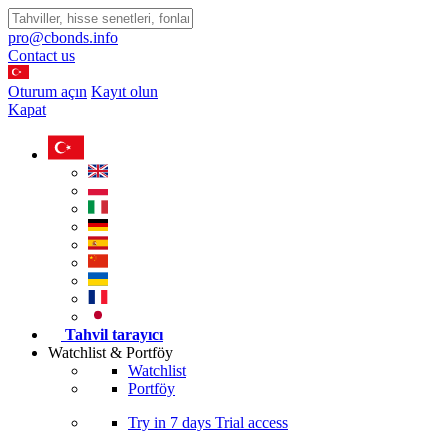
pro@cbonds.info
Contact us
Oturum açın
Kayıt olun
Kapat
Tahvil tarayıcı
Watchlist & Portföy
Watchlist
Portföy
Try in
7 days
Trial access