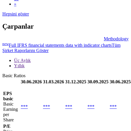
»
Hepsini göster
Çarpanlar
Methodology
new
Full IFRS financial statements data with indicator charts
Tüm
Şirket Raporlarını Göster
Üç Aylık
Yıllık
Basic Ratios
30.06.2026
31.03.2026
31.12.2025
30.09.2025
30.06.2025
EPS
basic
Basic
***
***
***
***
***
Earning
per
Share
P/E