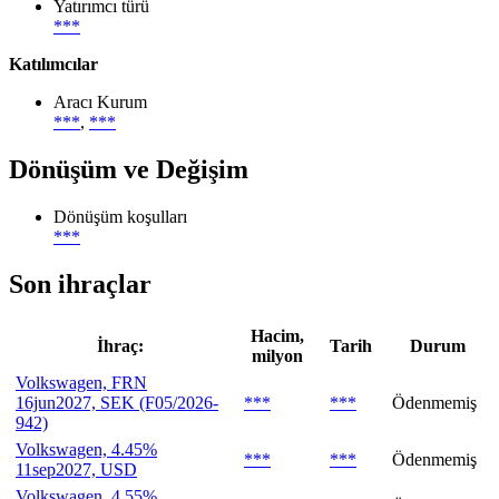
Yatırımcı türü
***
Katılımcılar
Aracı Kurum
***
,
***
Dönüşüm ve Değişim
Dönüşüm koşulları
***
Son ihraçlar
Hacim,
İhraç:
Tarih
Durum
milyon
Volkswagen, FRN
16jun2027, SEK (F05/2026-
***
***
Ödenmemiş
942)
Volkswagen, 4.45%
***
***
Ödenmemiş
11sep2027, USD
Volkswagen, 4.55%