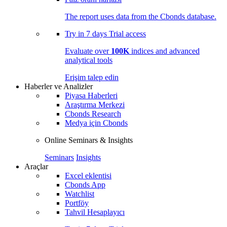
The report uses data from the Cbonds database.
Try in
7 days
Trial access
Evaluate over
100K
indices and advanced
analytical tools
Erişim talep edin
Haberler ve Analizler
Piyasa Haberleri
Araştırma Merkezi
Cbonds Research
Medya için Cbonds
Online Seminars & Insights
Seminars
Insights
Araçlar
Excel eklentisi
Cbonds App
Watchlist
Portföy
Tahvil Hesaplayıcı