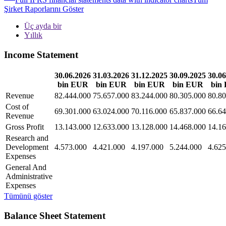
Şirket Raporlarını Göster
Üç ayda bir
Yıllık
Income Statement
30.06.2026
31.03.2026
31.12.2025
30.09.2025
30.06
bin EUR
bin EUR
bin EUR
bin EUR
bin
Revenue
82.444.000
75.657.000
83.244.000
80.305.000
80.80
Cost of
69.301.000
63.024.000
70.116.000
65.837.000
66.64
Revenue
Gross Profit
13.143.000
12.633.000
13.128.000
14.468.000
14.16
Research and
Development
4.573.000
4.421.000
4.197.000
5.244.000
4.625
Expenses
General And
Administrative
Expenses
Tümünü göster
Balance Sheet Statement