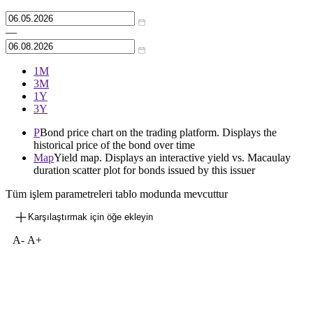
—
1М
3М
1Y
3Y
P
Bond price chart on the trading platform. Displays the
historical price of the bond over time
Map
Yield map. Displays an interactive yield vs. Macaulay
duration scatter plot for bonds issued by this issuer
Tüm işlem parametreleri tablo modunda mevcuttur
Karşılaştırmak için öğe ekleyin