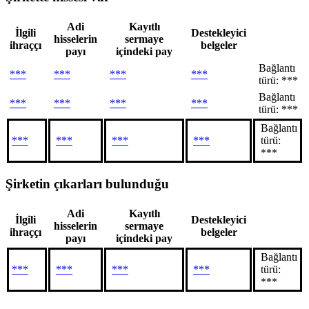
Adi
Kayıtlı
İlgili
Destekleyici
hisselerin
sermaye
ihraççı
belgeler
payı
içindeki pay
Bağlantı
***
***
***
***
türü: ***
Bağlantı
***
***
***
***
türü: ***
Bağlantı
***
***
***
***
türü:
***
Şirketin çıkarları bulunduğu
Adi
Kayıtlı
İlgili
Destekleyici
hisselerin
sermaye
ihraççı
belgeler
payı
içindeki pay
Bağlantı
***
***
***
***
türü:
***