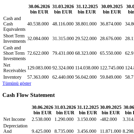
30.06.2026
31.03.2026
31.12.2025
30.09.2025
30.
bin EUR
bin EUR
bin EUR
bin EUR
bi
Cash and
Cash
40.538.000
48.116.000
38.801.000
36.874.000
34.8
Equivalents
Short Term
32.084.000
31.315.000
29.522.000
28.676.000
28.1
Investments
Cash and
Short Term
72.622.000
79.431.000
68.323.000
65.550.000
62.9
Investments
Net
129.083.000
92.324.000
114.038.000
122.745.000
124.
Receivables
Inventory
57.363.000
62.440.000
56.042.000
59.849.000
58.7
Tümünü göster
Cash Flow Statement
30.06.2026
31.03.2026
31.12.2025
30.09.2025
30.0
bin EUR
bin EUR
bin EUR
bin EUR
bin
Net Income
2.538.000
1.290.000
3.150.000
-482.000
3.314
Depreciation
And
9.425.000
8.735.000
3.456.000
11.871.000
8.298