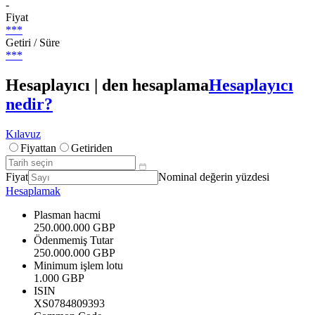
-
Fiyat
***
Getiri / Süre
***
Hesaplayıcı | den hesaplama
Hesaplayıcı
nedir?
Kılavuz
Fiyattan
Getiriden
Fiyat
Nominal değerin yüzdesi
Hesaplamak
Plasman hacmi
250.000.000 GBP
Ödenmemiş Tutar
250.000.000 GBP
Minimum işlem lotu
1.000 GBP
ISIN
XS0784809393