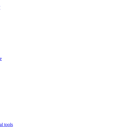
?
e
l tools