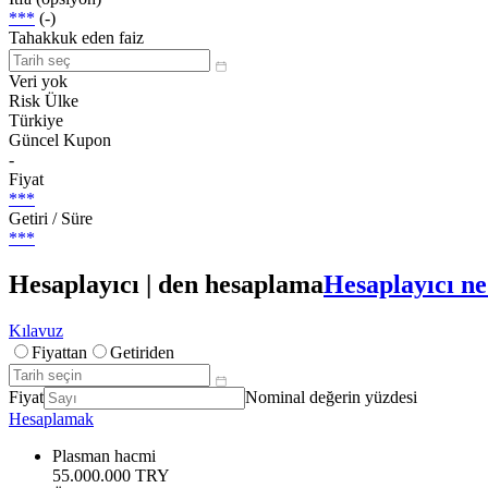
***
(-)
Tahakkuk eden faiz
Veri yok
Risk Ülke
Türkiye
Güncel Kupon
-
Fiyat
***
Getiri / Süre
***
Hesaplayıcı | den hesaplama
Hesaplayıcı ne
Kılavuz
Fiyattan
Getiriden
Fiyat
Nominal değerin yüzdesi
Hesaplamak
Plasman hacmi
55.000.000 TRY