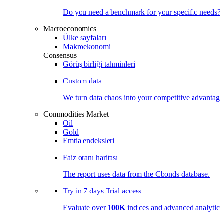
Do you need a benchmark for your specific needs
Macroeconomics
Ülke sayfaları
Makroekonomi
Consensus
Görüş birliği tahminleri
Custom data
We turn data chaos into your competitive
advantag
Commodities Market
Oil
Gold
Emtia endeksleri
Faiz oranı haritası
The report uses data from the Cbonds database.
Try in
7 days
Trial access
Evaluate over
100K
indices and advanced analytica