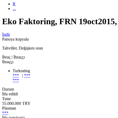
R
...
Eko Faktoring, FRN 19oct201
İndir
Panoya kopyala
Tahviller, Değişken oran
İhraç
| İhraççı
İhraççı
Turkrating
***
|
***
***
Durum
İtfa edildi
Tutar
55.000.000 TRY
Plasman
***
İtfa (opsiyon)