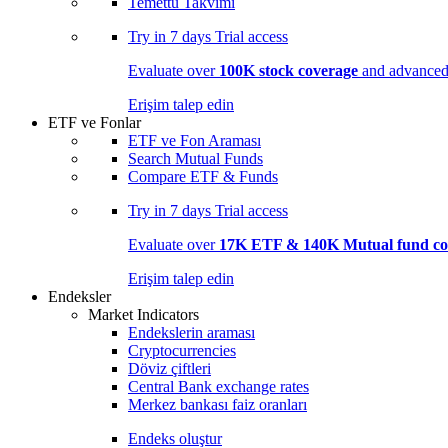
Temettü Takvimi
Try in
7 days
Trial access
Evaluate over
100K stock coverage
and advanced 
Erişim talep edin
ETF ve Fonlar
ETF ve Fon Araması
Search Mutual Funds
Compare ETF & Funds
Try in
7 days
Trial access
Evaluate over
17K ETF & 140K Mutual fund co
Erişim talep edin
Endeksler
Market Indicators
Endekslerin araması
Cryptocurrencies
Döviz çiftleri
Central Bank exchange rates
Merkez bankası faiz oranları
Endeks oluştur