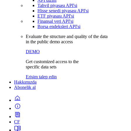
API dizini
Tahvil piyasası API'si
Hisse senedi piyasası API'si
ETF piyasası API'si
Finansal veri API'si
Borsa endeksleri API'si
Evaluate the structure and quality of the data
in the public demo access
DEMO
Get customized access to the
specific data sets
Erişim talep edin
Hakkımızda
Abonelik al
CF