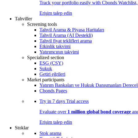
Track your portfolio easily with Cbonds Watchlist
Erişim talep edin
Tahviller
Screening tools
Tahvil Arama & Piyasa Haritaları
Tahvil Arama (AI Destekli)
Tahvil fiyat teklifleri arama
Etkinlik takvimi
Yatırımcının takvimi
Specialized section
ESG (ÇSY)
Sukuk
Getiri eğrileri
Market participants
Yatırım Bankaları ve Hukuk Danışmanları Derecel
Cbonds Pages
Try in
7 days
Trial access
Evaluate over
1 million global bond coverage
and
Erişim talep edin
Stoklar
Stok arama