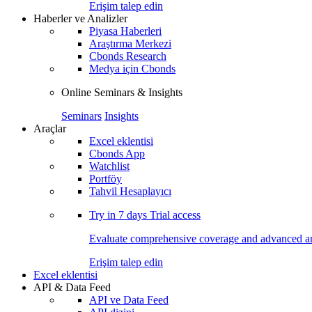
Erişim talep edin
Haberler ve Analizler
Piyasa Haberleri
Araştırma Merkezi
Cbonds Research
Medya için Cbonds
Online Seminars & Insights
Seminars
Insights
Araçlar
Excel eklentisi
Cbonds App
Watchlist
Portföy
Tahvil Hesaplayıcı
Try in
7 days
Trial access
Evaluate comprehensive coverage and advanced ana
Erişim talep edin
Excel eklentisi
API & Data Feed
API ve Data Feed