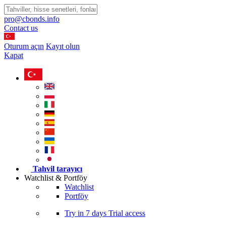
pro@cbonds.info
Contact us
Oturum açın
Kayıt olun
Kapat
Tahvil tarayıcı
Watchlist & Portföy
Watchlist
Portföy
Try in
7 days
Trial access